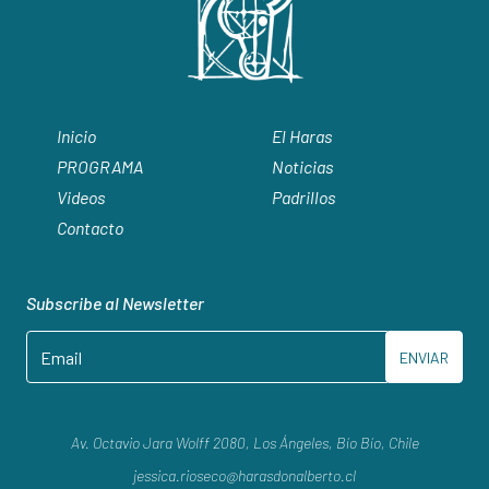
Inicio
El Haras
PROGRAMA
Noticias
Videos
Padrillos
Contacto
Subscribe al Newsletter
ENVIAR
Av. Octavio Jara Wolff 2080, Los Ángeles, Bío Bío, Chile
jessica.rioseco@harasdonalberto.cl