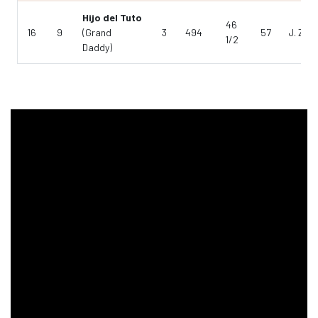
Hijo del Tuto
46
16
9
(Grand
3
494
57
J. Zúñ
1/2
Daddy)