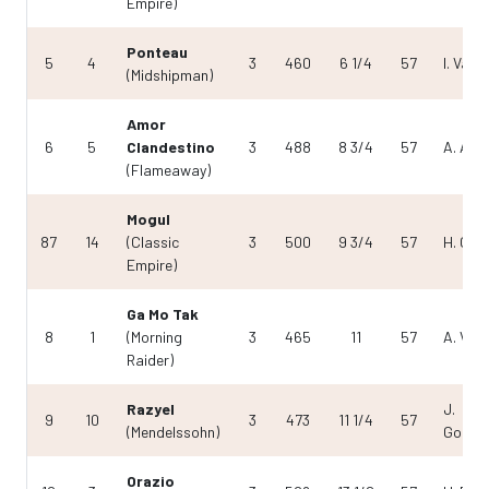
Empire)
Ponteau
5
4
3
460
6 1/4
57
I. Valdi
(Midshipman)
Amor
6
5
Clandestino
3
488
8 3/4
57
A. Álva
(Flameaway)
Mogul
87
14
(Classic
3
500
9 3/4
57
H. Och
Empire)
Ga Mo Tak
8
1
(Morning
3
465
11
57
A. Vás
Raider)
Razyel
J.
9
10
3
473
11 1/4
57
(Mendelssohn)
Gonzál
Orazio