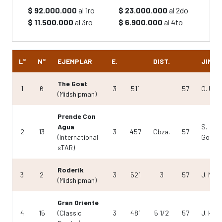
$ 92.000.000
al 1ro
$ 23.000.000
al 2do
$ 11.500.000
al 3ro
$ 6.900.000
al 4to
L°
N°
EJEMPLAR
E.
DIST.
JINET
The Goat
1
6
3
511
57
O. Ullo
(Midshipman)
Prende Con
Agua
S.
2
13
3
457
Cbza.
57
(International
Gonzál
sTAR)
Roderik
3
2
3
521
3
57
J. Med
(Midshipman)
Gran Oriente
4
15
(Classic
3
481
5 1/2
57
J. Herr