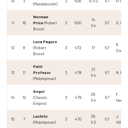
10
3
3
506
13 1/2
57
H. Berr
(Mendelssohn)
Norman
14
11
16
Price
(Robert
3
500
57
G. Ullo
1/4
Bruce)
Luca Paguro
R.
12
8
(Robert
3
472
17
57
Cister
Bruce)
Petit
21
13
11
Profesor
3
478
57
N. Ram
1/4
(Midshipman)
Gogol
26
F.
14
12
(Classic
3
479
57
1/4
Henríq
Empire)
Lachito
26
J.
15
7
3
470
57
(Midshipman)
1/2
Villabl