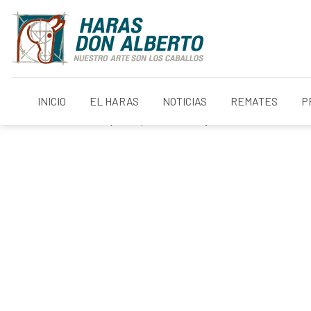
INICIO
EL HARAS
NOTICIAS
REMATES
P
«
Julio Orellana sobre la participación de Medjool (Constitution) en