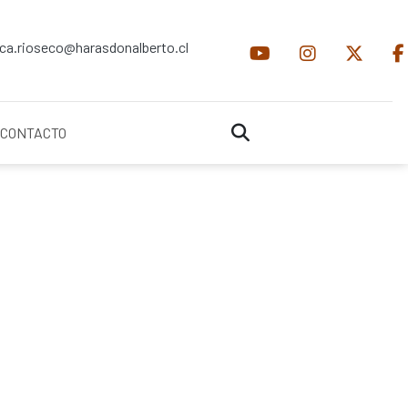
ica.rioseco@harasdonalberto.cl
CONTACTO