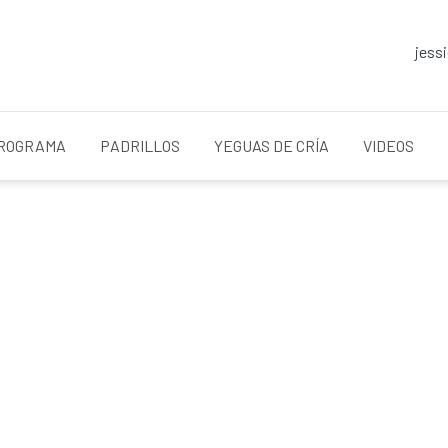
jess
ROGRAMA
PADRILLOS
YEGUAS DE CRÍA
VIDEOS
 el Latinoamericano 2025