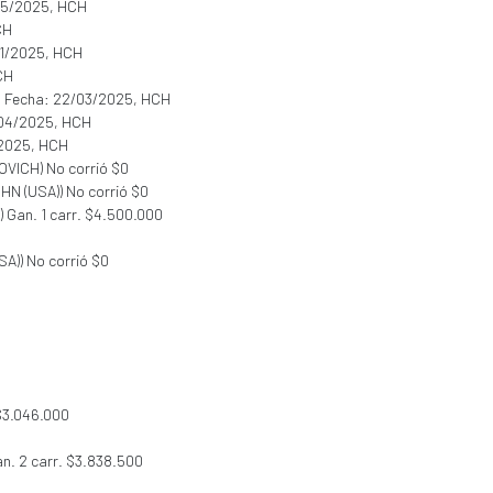
/05/2025, HCH
CH
01/2025, HCH
CH
, Fecha: 22/03/2025, HCH
/04/2025, HCH
/2025, HCH
SOVICH) No corrió $0
HN (USA)) No corrió $0
 Gan. 1 carr. $4.500.000
SA)) No corrió $0
 $3.046.000
Gan. 2 carr. $3.838.500