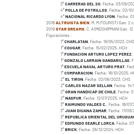
3°
CARRERAS DEL 20
, Fecha: 03/09/20
4°
POLLA DE POTRILLOS
, Fecha: 02/1
4°
NACIONAL RICARDO LYON
, Fecha: 0
2018
ALTRUISTA BIEN
, M, M (TOURIST) Gan. 2 
2019
STAR DREAMS
, C, A (MIDSHIPMAN) Gan. 12 c
Figuraciones :
1°
CHARLATAN
, Fecha: 19/05/2023, CH
1°
COUGAR
, Fecha: 15/02/2025, HCH
1°
FUNDACION ARTURO LOPEZ PEREZ
,
1°
GONZALO LARRAIN GANDARILLAS
, 
1°
ESCUELA NAVAL ARTURO PRAT
, Fe
1°
COMPARACION
, Fecha: 18/10/2025, 
2°
EL TIRON
, Fecha: 02/06/2023, CHS
2°
CARLOS NAZAR SELLAN
, Fecha: 14
2°
GRAN HANDICAP DE CHILE
, Fecha: 
2°
NASPUR
, Fecha: 12/07/2025, HCH
3°
RAIMUNDO VALDES C.
, Fecha: 18/07
3°
JUAN DIUANA ZAMAR
, Fecha: 17/09
3°
REPUBLICA ORIENTAL DEL URUGUA
3°
EDMUNDO SEARLE LORCA
, Fecha: 0
3°
BRICK
, Fecha: 26/12/2024, HCH