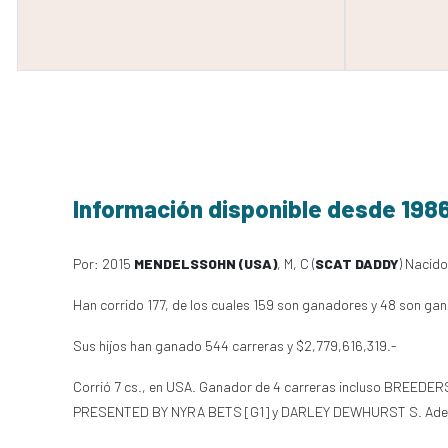
Información disponible desde 198
Por: 2015
MENDELSSOHN (USA)
, M, C (
SCAT DADDY
) Nacido
Han corrido 177, de los cuales 159 son ganadores y 48 son ga
Sus hijos han ganado 544 carreras y $2,779,616,319.-
Corrió 7 cs., en USA. Ganador de 4 carreras incluso BREE
PRESENTED BY NYRA BETS [G1] y DARLEY DEWHURST S. Además 