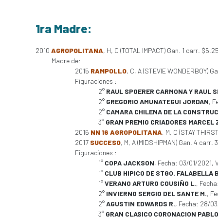
1ra Madre:
2010
AGROPOLITANA
, H, C (TOTAL IMPACT) Gan. 1 carr. $5.
Madre de:
2015
RAMPOLLO
, C, A (STEVIE WONDERBOY) Gan.
Figuraciones :
2°
RAUL SPOERER CARMONA Y RAUL S
2°
GREGORIO AMUNATEGUI JORDAN
, 
2°
CAMARA CHILENA DE LA CONSTRU
3°
GRAN PREMIO CRIADORES MARCEL 
2016
NN 16 AGROPOLITANA
, M, C (STAY THIRST
2017
SUCCESO
, M, A (MIDSHIPMAN) Gan. 4 carr. 3
Figuraciones :
1°
COPA JACKSON
, Fecha: 03/01/2021,
1°
CLUB HIPICO DE STGO. FALABELLA 
1°
VERANO ARTURO COUSIÑO L.
, Fech
2°
INVIERNO SERGIO DEL SANTE M.
, F
2°
AGUSTIN EDWARDS R.
, Fecha: 28/0
3°
GRAN CLASICO CORONACION PABLO