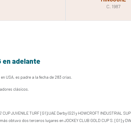
C. 1987
6 en adelante
 en USA, es padre a la fecha de 283 crías.
nadores clásicos.
DERS' CUP JUVENILE TURF [G1];UAE Derby (G2) y HOWCROFT INDUSTRIAL SU
obtuvo dos terceros lugares en JOCKEY CLUB GOLD CUP S. [G1] y DWYER