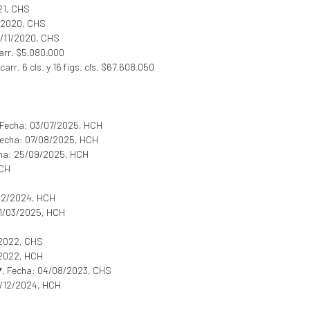
21, CHS
0/2020, CHS
1/11/2020, CHS
carr. $5.080.000
arr. 6 cls. y 16 figs. cls. $67.608.050
S
 Fecha: 03/07/2025, HCH
Fecha: 07/08/2025, HCH
cha: 25/09/2025, HCH
HCH
/12/2024, HCH
01/03/2025, HCH
/2022, CHS
/2022, HCH
Y
, Fecha: 04/08/2023, CHS
7/12/2024, HCH