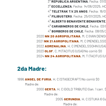
3°
REPUBLICA ARGENTINA
, Fecha: 01
3°
ECCELLENZA
, Fecha: 14/06/2025, H
4°
TELETRAK T.V.25 ANOS
, Fecha: 16/
4°
FILIBUSTERO
, Fecha: 25/01/2025, H
4°
ALBERTO BENAVENTE BENAVENTE
4°
CARABINEROS DE CHILE
, Fecha: 03
4°
BOMBEROS DE CHILE
, Fecha: 08/05
2020
NN 20 AGROPOLITANA
, M, C (IVAN DENI
2021
NN 21 AGROPOLITANA
, M, C (MENDELSSO
2022
ADRENALINA
, H, C (MENDELSSOHN (USA))
2023
OLOF
, C, M (TACITUS (USA)) No corrió $0
2024
NN 24 AGROPOLITANA
, M, T (TACITUS (U
2da Madre:
1996
ANGEL DE FURIA
, H, C (STAGECRAFT) No corrió $0
Madre de:
2000
GERTA
, H, C (GOLD TRIBUTE) Gan. 1 carr.
Madre de:
2005
GERUNDIA
, H, C (STUKA II) 
Madre de: