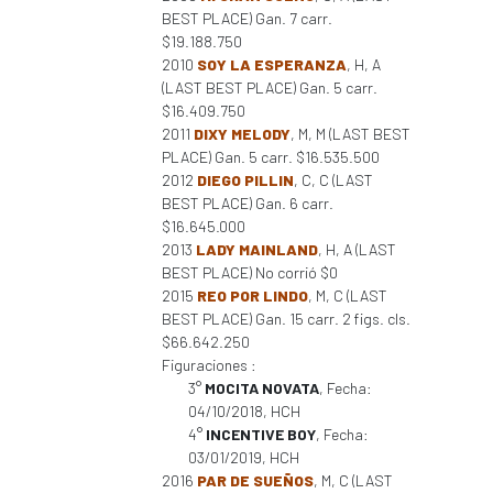
BEST PLACE) Gan. 7 carr.
$19.188.750
2010
SOY LA ESPERANZA
, H, A
(LAST BEST PLACE) Gan. 5 carr.
$16.409.750
2011
DIXY MELODY
, M, M (LAST BEST
PLACE) Gan. 5 carr. $16.535.500
2012
DIEGO PILLIN
, C, C (LAST
BEST PLACE) Gan. 6 carr.
$16.645.000
2013
LADY MAINLAND
, H, A (LAST
BEST PLACE) No corrió $0
2015
REO POR LINDO
, M, C (LAST
BEST PLACE) Gan. 15 carr. 2 figs. cls.
$66.642.250
Figuraciones :
3°
MOCITA NOVATA
, Fecha:
04/10/2018, HCH
4°
INCENTIVE BOY
, Fecha:
03/01/2019, HCH
2016
PAR DE SUEÑOS
, M, C (LAST