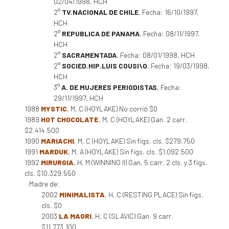
02/04/1998, HCH
2°
TV.NACIONAL DE CHILE
, Fecha: 16/10/1997,
HCH
2°
REPUBLICA DE PANAMA
, Fecha: 08/11/1997,
HCH
2°
SACRAMENTADA
, Fecha: 08/01/1998, HCH
2°
SOCIED.HIP.LUIS COUSI\O
, Fecha: 19/03/1998,
HCH
3°
A. DE MUJERES PERIODISTAS
, Fecha:
29/11/1997, HCH
1988
MYSTIC
, M, C (HOYLAKE) No corrió $0
1989
HOT CHOCOLATE
, M, C (HOYLAKE) Gan. 2 carr.
$2.414.500
1990
MARIACHI
, M, C (HOYLAKE) Sin figs. cls. $279.750
1991
MARDUK
, M, A (HOYLAKE) Sin figs. cls. $1.092.500
1992
MIRURGIA
, H, M (WINNING II) Gan. 5 carr. 2 cls. y 3 figs.
cls. $10.329.550
Madre de:
2002
MINIMALISTA
, H, C (RESTING PLACE) Sin figs.
cls. $0
2003
LA MAORI
, H, C (SLAVIC) Gan. 9 carr.
$11.773.100