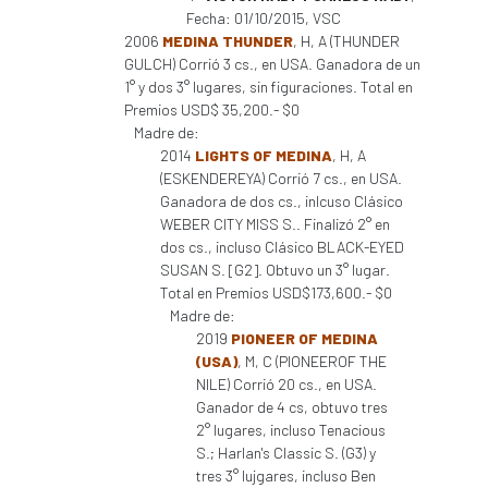
Fecha: 01/10/2015, VSC
2006
MEDINA THUNDER
, H, A (THUNDER
GULCH) Corrió 3 cs., en USA. Ganadora de un
1° y dos 3° lugares, sin figuraciones. Total en
Premios USD$ 35,200.- $0
Madre de:
2014
LIGHTS OF MEDINA
, H, A
(ESKENDEREYA) Corrió 7 cs., en USA.
Ganadora de dos cs., inlcuso Clásico
WEBER CITY MISS S.. Finalizó 2° en
dos cs., incluso Clásico BLACK-EYED
SUSAN S. [G2]. Obtuvo un 3° lugar.
Total en Premios USD$173,600.- $0
Madre de:
2019
PIONEER OF MEDINA
(USA)
, M, C (PIONEEROF THE
NILE) Corrió 20 cs., en USA.
Ganador de 4 cs, obtuvo tres
2° lugares, incluso Tenacious
S.; Harlan's Classic S. (G3) y
tres 3° lujgares, incluso Ben