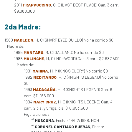
2011
FRAPPUCCINO
, C, C (LAST BEST PLACE) Gan. 3 carr.
$9.060.000
2da Madre:
1980
MADLEEN
, H, C (SHARP EYED QUILLO) No ha corrido $0
Madre de:
1985
MANTARO
, M, C (GALLAND) No ha corrido $0
1986
MALINCHE
, H, C (INCHWOOD) Gan. 3 carr. $2.687.500
Madre de:
1991
MAHINA
, H, M (KING'S GLORY) No corrió $0
1992
MEDITANDO
, H, C (KNIGHTS LEGEND) No corrió
$0
1993
MADAGAÑA
, H, M (KNIGHTS LEGEND) Gan. 6
carr. $11.165.000
1994
MARY CRUZ
, H, C (KNIGHTS LEGEND) Gan. 4
carr. 2 cls. y 5 figs. cls. $16.653.500
Figuraciones :
1°
MOSCONA
, Fecha: 19/02/1998, HCH
1°
CORONEL SANTIAGO BUERAS
, Fecha: