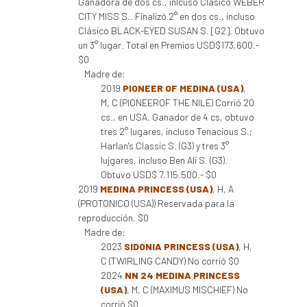
Ganadora de dos cs., inlcuso Clásico WEBER
CITY MISS S.. Finalizó 2° en dos cs., incluso
Clásico BLACK-EYED SUSAN S. [G2]. Obtuvo
un 3° lugar. Total en Premios USD$173,600.-
$0
Madre de:
2019
PIONEER OF MEDINA (USA)
,
M, C (PIONEEROF THE NILE) Corrió 20
cs., en USA. Ganador de 4 cs, obtuvo
tres 2° lugares, incluso Tenacious S.;
Harlan's Classic S. (G3) y tres 3°
lujgares, incluso Ben Ali S. (G3).
Obtuvo USD$ 7.115.500.- $0
2019
MEDINA PRINCESS (USA)
, H, A
(PROTONICO (USA)) Reservada para la
reproducción. $0
Madre de:
2023
SIDONIA PRINCESS (USA)
, H,
C (TWIRLING CANDY) No corrió $0
2024
NN 24 MEDINA PRINCESS
(USA)
, M, C (MAXIMUS MISCHIEF) No
corrió $0