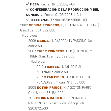
4°
MEGA
, Fecha: 11/10/2007, HCH
4°
CONFEDERACION DE LA PRODUCCION Y DEL
COMERCIO
, Fecha: 01/03/2008, HCH
4°
TELECANAL
, Fecha: 03/04/2008, HCH
2002
MEDINA PRINCESS
, H, C (DONERAILE COURT)
Gan. 1 carr. $4.672.500
Madre de:
2006
NAHLA
, H, C (SPEAK IN PASSING) No
corrió $0
2007
TIGER PRINCESS
, H, M (THE MIGHTY
TIGER) Gan. 1 carr. $8.692.500
Madre de:
2012
TIGRESS
, H, A (HABIB AL
MEDINA) No corrió $0
2013
STAR FIELD
, H, A (LAST BEST
PLACE) Gan. 11 carr. $16.100.000
2009
ECTON PRINCE
, M, A (ECTON PARK)
Gan. 6 carr. $8.164.000
2012
MEDINA RAIDER
, H, M (MORNING
RAIDER) Gan. 3 carr. 2 cls. y 3 figs. cls.
$20.872.500