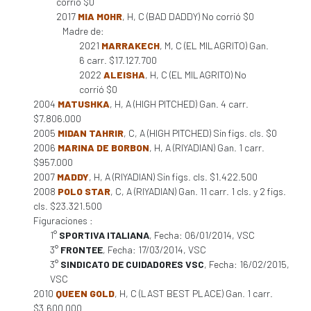
corrió $0
2017
MIA MOHR
, H, C (BAD DADDY) No corrió $0
Madre de:
2021
MARRAKECH
, M, C (EL MILAGRITO) Gan.
6 carr. $17.127.700
2022
ALEISHA
, H, C (EL MILAGRITO) No
corrió $0
2004
MATUSHKA
, H, A (HIGH PITCHED) Gan. 4 carr.
$7.806.000
2005
MIDAN TAHRIR
, C, A (HIGH PITCHED) Sin figs. cls. $0
2006
MARINA DE BORBON
, H, A (RIYADIAN) Gan. 1 carr.
$957.000
2007
MADDY
, H, A (RIYADIAN) Sin figs. cls. $1.422.500
2008
POLO STAR
, C, A (RIYADIAN) Gan. 11 carr. 1 cls. y 2 figs.
cls. $23.321.500
Figuraciones :
1°
SPORTIVA ITALIANA
, Fecha: 06/01/2014, VSC
3°
FRONTEE
, Fecha: 17/03/2014, VSC
3°
SINDICATO DE CUIDADORES VSC
, Fecha: 16/02/2015,
VSC
2010
QUEEN GOLD
, H, C (LAST BEST PLACE) Gan. 1 carr.
$3.600.000