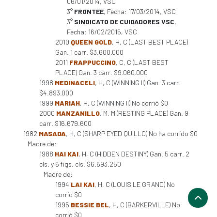
06/01/2014, VSC
3°
FRONTEE
, Fecha: 17/03/2014, VSC
3°
SINDICATO DE CUIDADORES VSC
,
Fecha: 16/02/2015, VSC
2010
QUEEN GOLD
, H, C (LAST BEST PLACE)
Gan. 1 carr. $3.600.000
2011
FRAPPUCCINO
, C, C (LAST BEST
PLACE) Gan. 3 carr. $9.060.000
1998
MEDINACELI
, H, C (WINNING II) Gan. 3 carr.
$4.893.000
1999
MARIAH
, H, C (WINNING II) No corrió $0
2000
MANZANILLO
, M, M (RESTING PLACE) Gan. 9
carr. $16.679.600
1982
MASADA
, H, C (SHARP EYED QUILLO) No ha corrido $0
Madre de:
1988
HAI KAI
, H, C (HIDDEN DESTINY) Gan. 5 carr. 2
cls. y 6 figs. cls. $6.693.250
Madre de:
1994
LAI KAI
, H, C (LOUIS LE GRAND) No
corrió $0
1995
BESSIE BEL
, H, C (BARKERVILLE) No
corrió $0