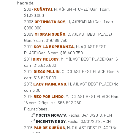
Madre de:
2007
KUÑATAI
, H, A (HIGH PITCHED) Gan. 1 carr.
$1.320.000
2008
OPTIMISTA SOY
, H, A (RIYADIAN) Gan. 1 carr.
$990.000
2009
MI GRAN SUEÑO
, C, A (LAST BEST PLACE)
Gan. 7 carr. $19.188.750
2010
SOY LA ESPERANZA
, H, A (LAST BEST
PLACE) Gan. 5 carr. $16.409.750
2011
DIXY MELODY
, M, M (LAST BEST PLACE) Gan. 5
carr. $16.535.500
2012
DIEGO PILLIN
, C, C (LAST BEST PLACE) Gan. 6
carr. $16.645.000
2013
LADY MAINLAND
, H, A (LAST BEST PLACE) No
corrió $0
2015
REO POR LINDO
, M, C (LAST BEST PLACE) Gan.
15 carr. 2 figs. cls. $66.642.250
Figuraciones :
3°
MOCITA NOVATA
, Fecha: 04/10/2018, HCH
4°
INCENTIVE BOY
, Fecha: 03/01/2019, HCH
2016
PAR DE SUEÑOS
, M, C (LAST BEST PLACE) No