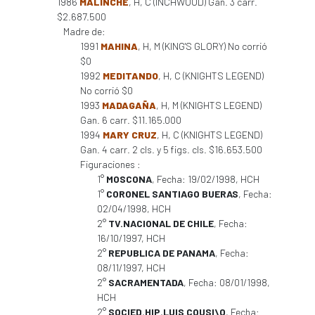
1986
MALINCHE
, H, C (INCHWOOD) Gan. 3 carr.
$2.687.500
Madre de:
1991
MAHINA
, H, M (KING'S GLORY) No corrió
$0
1992
MEDITANDO
, H, C (KNIGHTS LEGEND)
No corrió $0
1993
MADAGAÑA
, H, M (KNIGHTS LEGEND)
Gan. 6 carr. $11.165.000
1994
MARY CRUZ
, H, C (KNIGHTS LEGEND)
Gan. 4 carr. 2 cls. y 5 figs. cls. $16.653.500
Figuraciones :
1°
MOSCONA
, Fecha: 19/02/1998, HCH
1°
CORONEL SANTIAGO BUERAS
, Fecha:
02/04/1998, HCH
2°
TV.NACIONAL DE CHILE
, Fecha:
16/10/1997, HCH
2°
REPUBLICA DE PANAMA
, Fecha:
08/11/1997, HCH
2°
SACRAMENTADA
, Fecha: 08/01/1998,
HCH
2°
SOCIED.HIP.LUIS COUSI\O
, Fecha: