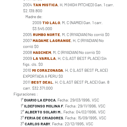
2004
TAN MISTICA
, H, M (HIGH PITCHED) Gan. 1 carr.
$2.139.800
Madre de:
2009
TIO LALO
, M, C (NAMID) Gan. 1 carr.
$3.545.000
2005
RUMBO NORTE
, M, C (RIYADIAN) No corrió $0
2007
MADAME LAGRANGE
, H, C (RIYADIAN) No
corrió $0
2008
HASCHEM
, M, C (RIYADIAN) No corrió $0
2009
LA VARILLA
, H, C (LAST BEST PLACE) Sin
figs. cls. $0
2010
MI CORAZONADA
, H, C (LAST BEST PLACE)
EXPORTADA A PERU $0
2011
BEST DEAL
, H, C (LAST BEST PLACE) Gan. 8
carr. $32.371.000
Figuraciones :
1°
DIARIO LA EPOCA
, Fecha: 29/03/1996, VSC
1°
ILDEFONSO MOLINA F
, Fecha: 29/11/1996, VSC
2°
ALBERTO SOLARI M.
, Fecha: 04/02/1996, VSC
3°
FERIA DE CRIADORES
, Fecha: 15/09/1995, VSC
3°
CARLOS RABY
, Fecha: 22/12/1995, VSC