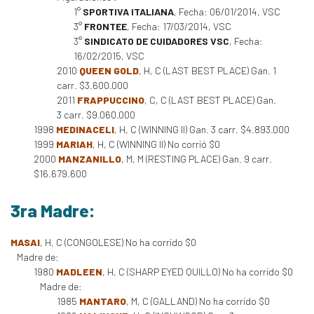
1°
SPORTIVA ITALIANA
, Fecha: 06/01/2014, VSC
3°
FRONTEE
, Fecha: 17/03/2014, VSC
3°
SINDICATO DE CUIDADORES VSC
, Fecha:
16/02/2015, VSC
2010
QUEEN GOLD
, H, C (LAST BEST PLACE) Gan. 1
carr. $3.600.000
2011
FRAPPUCCINO
, C, C (LAST BEST PLACE) Gan.
3 carr. $9.060.000
1998
MEDINACELI
, H, C (WINNING II) Gan. 3 carr. $4.893.000
1999
MARIAH
, H, C (WINNING II) No corrió $0
2000
MANZANILLO
, M, M (RESTING PLACE) Gan. 9 carr.
$16.679.600
3ra Madre:
MASAI
, H, C (CONGOLESE) No ha corrido $0
Madre de:
1980
MADLEEN
, H, C (SHARP EYED QUILLO) No ha corrido $0
Madre de:
1985
MANTARO
, M, C (GALLAND) No ha corrido $0