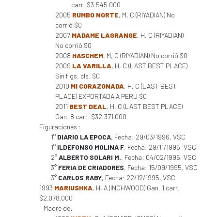
carr. $3.545.000
2005
RUMBO NORTE
, M, C (RIYADIAN) No
corrió $0
2007
MADAME LAGRANGE
, H, C (RIYADIAN)
No corrió $0
2008
HASCHEM
, M, C (RIYADIAN) No corrió $0
2009
LA VARILLA
, H, C (LAST BEST PLACE)
Sin figs. cls. $0
2010
MI CORAZONADA
, H, C (LAST BEST
PLACE) EXPORTADA A PERU $0
2011
BEST DEAL
, H, C (LAST BEST PLACE)
Gan. 8 carr. $32.371.000
Figuraciones :
1°
DIARIO LA EPOCA
, Fecha: 29/03/1996, VSC
1°
ILDEFONSO MOLINA F
, Fecha: 29/11/1996, VSC
2°
ALBERTO SOLARI M.
, Fecha: 04/02/1996, VSC
3°
FERIA DE CRIADORES
, Fecha: 15/09/1995, VSC
3°
CARLOS RABY
, Fecha: 22/12/1995, VSC
1993
MARIUSHKA
, H, A (INCHWOOD) Gan. 1 carr.
$2.078.000
Madre de: