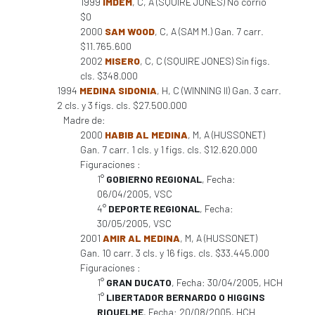
1999
IMDEM
, C, A (SQUIRE JONES) No corrió
$0
2000
SAM WOOD
, C, A (SAM M.) Gan. 7 carr.
$11.765.600
2002
MISERO
, C, C (SQUIRE JONES) Sin figs.
cls. $348.000
1994
MEDINA SIDONIA
, H, C (WINNING II) Gan. 3 carr.
2 cls. y 3 figs. cls. $27.500.000
Madre de:
2000
HABIB AL MEDINA
, M, A (HUSSONET)
Gan. 7 carr. 1 cls. y 1 figs. cls. $12.620.000
Figuraciones :
1°
GOBIERNO REGIONAL
, Fecha:
06/04/2005, VSC
4°
DEPORTE REGIONAL
, Fecha:
30/05/2005, VSC
2001
AMIR AL MEDINA
, M, A (HUSSONET)
Gan. 10 carr. 3 cls. y 16 figs. cls. $33.445.000
Figuraciones :
1°
GRAN DUCATO
, Fecha: 30/04/2005, HCH
1°
LIBERTADOR BERNARDO O HIGGINS
RIQUELME
, Fecha: 20/08/2005, HCH