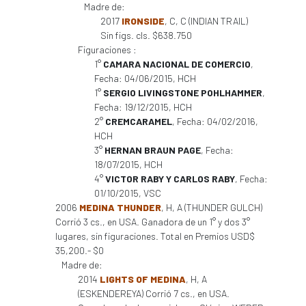
Madre de:
2017
IRONSIDE
, C, C (INDIAN TRAIL)
Sin figs. cls. $638.750
Figuraciones :
1°
CAMARA NACIONAL DE COMERCIO
,
Fecha: 04/06/2015, HCH
1°
SERGIO LIVINGSTONE POHLHAMMER
,
Fecha: 19/12/2015, HCH
2°
CREMCARAMEL
, Fecha: 04/02/2016,
HCH
3°
HERNAN BRAUN PAGE
, Fecha:
18/07/2015, HCH
4°
VICTOR RABY Y CARLOS RABY
, Fecha:
01/10/2015, VSC
2006
MEDINA THUNDER
, H, A (THUNDER GULCH)
Corrió 3 cs., en USA. Ganadora de un 1° y dos 3°
lugares, sin figuraciones. Total en Premios USD$
35,200.- $0
Madre de:
2014
LIGHTS OF MEDINA
, H, A
(ESKENDEREYA) Corrió 7 cs., en USA.