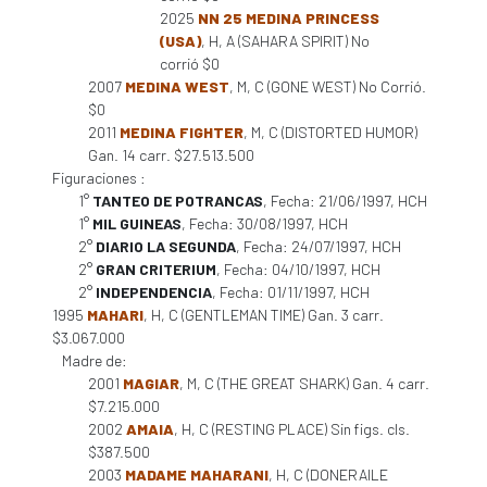
2025
NN 25 MEDINA PRINCESS
(USA)
, H, A (SAHARA SPIRIT) No
corrió $0
2007
MEDINA WEST
, M, C (GONE WEST) No Corrió.
$0
2011
MEDINA FIGHTER
, M, C (DISTORTED HUMOR)
Gan. 14 carr. $27.513.500
Figuraciones :
1°
TANTEO DE POTRANCAS
, Fecha: 21/06/1997, HCH
1°
MIL GUINEAS
, Fecha: 30/08/1997, HCH
2°
DIARIO LA SEGUNDA
, Fecha: 24/07/1997, HCH
2°
GRAN CRITERIUM
, Fecha: 04/10/1997, HCH
2°
INDEPENDENCIA
, Fecha: 01/11/1997, HCH
1995
MAHARI
, H, C (GENTLEMAN TIME) Gan. 3 carr.
$3.067.000
Madre de:
2001
MAGIAR
, M, C (THE GREAT SHARK) Gan. 4 carr.
$7.215.000
2002
AMAIA
, H, C (RESTING PLACE) Sin figs. cls.
$387.500
2003
MADAME MAHARANI
, H, C (DONERAILE