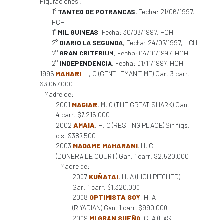
Figuraciones :
1°
TANTEO DE POTRANCAS
, Fecha: 21/06/1997,
HCH
1°
MIL GUINEAS
, Fecha: 30/08/1997, HCH
2°
DIARIO LA SEGUNDA
, Fecha: 24/07/1997, HCH
2°
GRAN CRITERIUM
, Fecha: 04/10/1997, HCH
2°
INDEPENDENCIA
, Fecha: 01/11/1997, HCH
1995
MAHARI
, H, C (GENTLEMAN TIME) Gan. 3 carr.
$3.067.000
Madre de:
2001
MAGIAR
, M, C (THE GREAT SHARK) Gan.
4 carr. $7.215.000
2002
AMAIA
, H, C (RESTING PLACE) Sin figs.
cls. $387.500
2003
MADAME MAHARANI
, H, C
(DONERAILE COURT) Gan. 1 carr. $2.520.000
Madre de:
2007
KUÑATAI
, H, A (HIGH PITCHED)
Gan. 1 carr. $1.320.000
2008
OPTIMISTA SOY
, H, A
(RIYADIAN) Gan. 1 carr. $990.000
2009
MI GRAN SUEÑO
, C, A (LAST