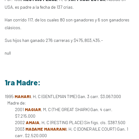
USA, es padre a la fecha de 137 crías.
Han corrido 117, de los cuales 80 son ganadores y 6 son ganadores
clásicos.
Sus hijos han ganado 276 carreras y $475,803,435.-
null
1ra Madre:
1995
MAHARI
, H, C (GENTLEMAN TIME) Gan. 3 carr. $3.067.000
Madre de:
2001
MAGIAR
, M, C (THE GREAT SHARK) Gan. 4 carr.
$7.215.000
2002
AMAIA
, H, C (RESTING PLACE) Sin figs. cls. $387.500
2003
MADAME MAHARANI
, H, C (DONERAILE COURT) Gan. 1
carr. $2.520.000