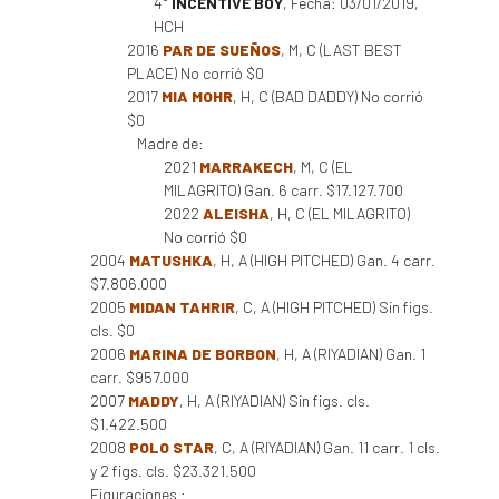
4°
INCENTIVE BOY
, Fecha: 03/01/2019,
HCH
2016
PAR DE SUEÑOS
, M, C (LAST BEST
PLACE) No corrió $0
2017
MIA MOHR
, H, C (BAD DADDY) No corrió
$0
Madre de:
2021
MARRAKECH
, M, C (EL
MILAGRITO) Gan. 6 carr. $17.127.700
2022
ALEISHA
, H, C (EL MILAGRITO)
No corrió $0
2004
MATUSHKA
, H, A (HIGH PITCHED) Gan. 4 carr.
$7.806.000
2005
MIDAN TAHRIR
, C, A (HIGH PITCHED) Sin figs.
cls. $0
2006
MARINA DE BORBON
, H, A (RIYADIAN) Gan. 1
carr. $957.000
2007
MADDY
, H, A (RIYADIAN) Sin figs. cls.
$1.422.500
2008
POLO STAR
, C, A (RIYADIAN) Gan. 11 carr. 1 cls.
y 2 figs. cls. $23.321.500
Figuraciones :