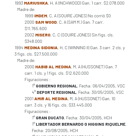
1993
MARIUSHKA
, H, A (INCHWOOD) Gan. 1 carr. $2.078.000
Madre de:
1999
IMDEM
, C, A (SQUIRE JONES) No corrió $0
2000
SAM WOOD
, C, A (SAM M.) Gan. 7 carr.
$11.765.600
2002
MISERO
, C, C (SQUIRE JONES) Sin figs. cls.
$348.000
1994
MEDINA SIDONIA
, H, C (WINNING II) Gan. 3 carr. 2 cls. y
3 figs. cls. $27.500.000
Madre de:
2000
HABIB AL MEDINA
, M, A (HUSSONET) Gan. 7
carr. 1 cls. y 1 figs. cls. $12.620.000
Figuraciones :
1°
GOBIERNO REGIONAL
, Fecha: 06/04/2005, VSC
4°
DEPORTE REGIONAL
, Fecha: 30/05/2005, VSC
2001
AMIR AL MEDINA
, M, A (HUSSONET) Gan. 10
carr. 3 cls. y 16 figs. cls. $33.445.000
Figuraciones :
1°
GRAN DUCATO
, Fecha: 30/04/2005, HCH
1°
LIBERTADOR BERNARDO O HIGGINS RIQUELME
,
Fecha: 20/08/2005, HCH