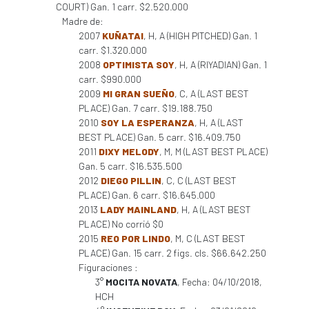
COURT) Gan. 1 carr. $2.520.000
Madre de:
2007
KUÑATAI
, H, A (HIGH PITCHED) Gan. 1
carr. $1.320.000
2008
OPTIMISTA SOY
, H, A (RIYADIAN) Gan. 1
carr. $990.000
2009
MI GRAN SUEÑO
, C, A (LAST BEST
PLACE) Gan. 7 carr. $19.188.750
2010
SOY LA ESPERANZA
, H, A (LAST
BEST PLACE) Gan. 5 carr. $16.409.750
2011
DIXY MELODY
, M, M (LAST BEST PLACE)
Gan. 5 carr. $16.535.500
2012
DIEGO PILLIN
, C, C (LAST BEST
PLACE) Gan. 6 carr. $16.645.000
2013
LADY MAINLAND
, H, A (LAST BEST
PLACE) No corrió $0
2015
REO POR LINDO
, M, C (LAST BEST
PLACE) Gan. 15 carr. 2 figs. cls. $66.642.250
Figuraciones :
3°
MOCITA NOVATA
, Fecha: 04/10/2018,
HCH