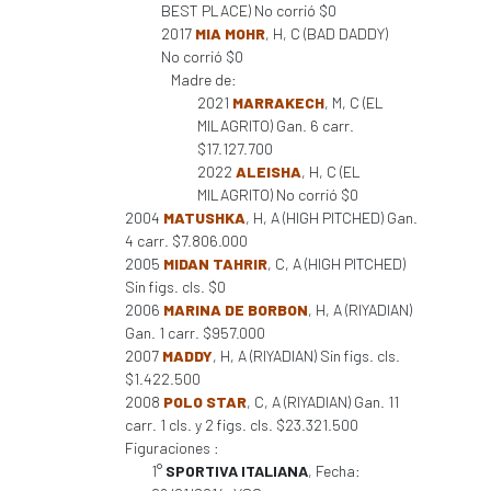
BEST PLACE) No corrió $0
2017
MIA MOHR
, H, C (BAD DADDY)
No corrió $0
Madre de:
2021
MARRAKECH
, M, C (EL
MILAGRITO) Gan. 6 carr.
$17.127.700
2022
ALEISHA
, H, C (EL
MILAGRITO) No corrió $0
2004
MATUSHKA
, H, A (HIGH PITCHED) Gan.
4 carr. $7.806.000
2005
MIDAN TAHRIR
, C, A (HIGH PITCHED)
Sin figs. cls. $0
2006
MARINA DE BORBON
, H, A (RIYADIAN)
Gan. 1 carr. $957.000
2007
MADDY
, H, A (RIYADIAN) Sin figs. cls.
$1.422.500
2008
POLO STAR
, C, A (RIYADIAN) Gan. 11
carr. 1 cls. y 2 figs. cls. $23.321.500
Figuraciones :
1°
SPORTIVA ITALIANA
, Fecha: