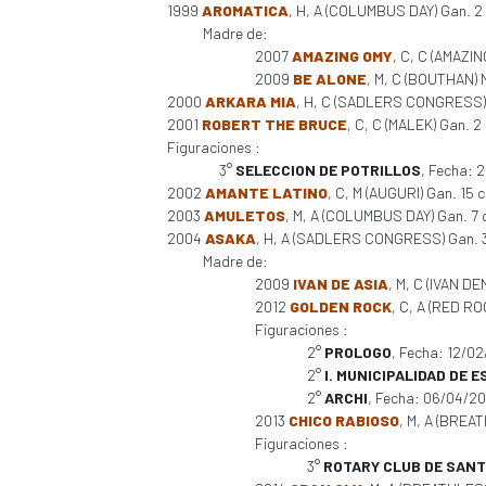
1999
AROMATICA
, H, A (COLUMBUS DAY) Gan. 2 
Madre de:
2007
AMAZING OMY
, C, C (AMAZIN
2009
BE ALONE
, M, C (BOUTHAN) 
2000
ARKARA MIA
, H, C (SADLERS CONGRESS) 
2001
ROBERT THE BRUCE
, C, C (MALEK) Gan. 2 
Figuraciones :
3°
SELECCION DE POTRILLOS
, Fecha: 
2002
AMANTE LATINO
, C, M (AUGURI) Gan. 15
2003
AMULETOS
, M, A (COLUMBUS DAY) Gan. 7 
2004
ASAKA
, H, A (SADLERS CONGRESS) Gan. 3 ca
Madre de:
2009
IVAN DE ASIA
, M, C (IVAN D
2012
GOLDEN ROCK
, C, A (RED RO
Figuraciones :
2°
PROLOGO
, Fecha: 12/0
2°
I. MUNICIPALIDAD DE 
2°
ARCHI
, Fecha: 06/04/2
2013
CHICO RABIOSO
, M, A (BREAT
Figuraciones :
3°
ROTARY CLUB DE SANT