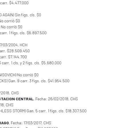
carr. $4.477.000
G AGAIN) Sin figs. cls. $0
No corrió $0
No corrió $0
carr. 1 figs. cls. $6.897.500
27/03/2004, HCH
 carr. $28.509.450
carr. $7.144.700
rr. 1 cls. y 2 figs. cls. $5.680.000
ENISOVICH) No corrió $0
CKS) Gan. 9 carr. 3 figs. cls. $41.954.500
2/2018, CHS
ESTACION CENTRAL
, Fecha: 26/02/2018, CHS
018, CHS
HLESS STORM) Gan. 5 carr. 1 figs. cls. $18.307.500
IAGO
, Fecha: 17/03/2017, CHS