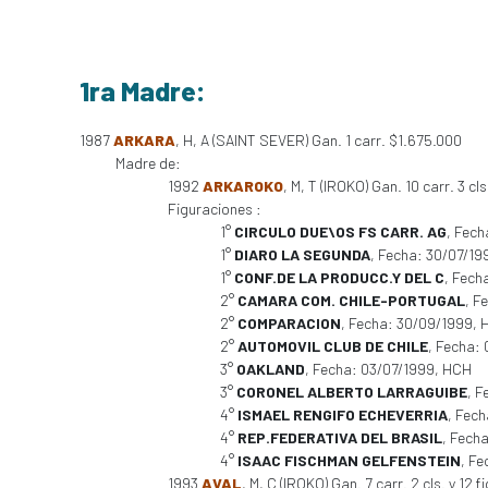
1ra Madre:
1987
ARKARA
, H, A (SAINT SEVER) Gan. 1 carr. $1.675.000
Madre de:
1992
ARKAROKO
, M, T (IROKO) Gan. 10 carr. 3 cl
Figuraciones :
1°
CIRCULO DUE\OS FS CARR. AG
, Fech
1°
DIARO LA SEGUNDA
, Fecha: 30/07/1
1°
CONF.DE LA PRODUCC.Y DEL C
, Fech
2°
CAMARA COM. CHILE-PORTUGAL
, F
2°
COMPARACION
, Fecha: 30/09/1999,
2°
AUTOMOVIL CLUB DE CHILE
, Fecha:
3°
OAKLAND
, Fecha: 03/07/1999, HCH
3°
CORONEL ALBERTO LARRAGUIBE
, F
4°
ISMAEL RENGIFO ECHEVERRIA
, Fec
4°
REP.FEDERATIVA DEL BRASIL
, Fech
4°
ISAAC FISCHMAN GELFENSTEIN
, Fe
1993
AVAL
, M, C (IROKO) Gan. 7 carr. 2 cls. y 12 f