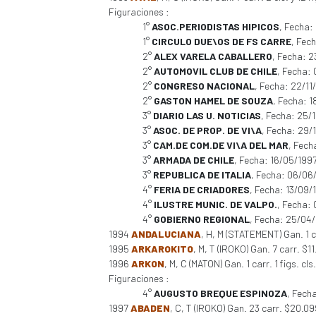
Figuraciones :
1°
ASOC.PERIODISTAS HIPICOS
, Fecha:
1°
CIRCULO DUE\OS DE FS CARRE
, Fec
2°
ALEX VARELA CABALLERO
, Fecha: 
2°
AUTOMOVIL CLUB DE CHILE
, Fecha:
2°
CONGRESO NACIONAL
, Fecha: 22/11
2°
GASTON HAMEL DE SOUZA
, Fecha: 
3°
DIARIO LAS U. NOTICIAS
, Fecha: 25/
3°
ASOC. DE PROP. DE VI\A
, Fecha: 29/
3°
CAM.DE COM.DE VI\A DEL MAR
, Fech
3°
ARMADA DE CHILE
, Fecha: 16/05/199
3°
REPUBLICA DE ITALIA
, Fecha: 06/06
4°
FERIA DE CRIADORES
, Fecha: 13/09
4°
ILUSTRE MUNIC. DE VALPO.
, Fecha:
4°
GOBIERNO REGIONAL
, Fecha: 25/04
1994
ANDALUCIANA
, H, M (STATEMENT) Gan. 1 
1995
ARKAROKITO
, M, T (IROKO) Gan. 7 carr. $1
1996
ARKON
, M, C (MATON) Gan. 1 carr. 1 figs. c
Figuraciones :
4°
AUGUSTO BREQUE ESPINOZA
, Fech
1997
ABADEN
, C, T (IROKO) Gan. 23 carr. $20.0