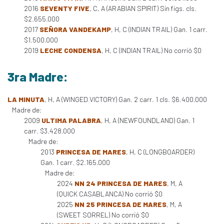
2016
SEVENTY FIVE
, C, A (ARABIAN SPIRIT) Sin figs. cls.
$2.655.000
2017
SEÑORA VANDEKAMP
, H, C (INDIAN TRAIL) Gan. 1 carr.
$1.500.000
2019
LECHE CONDENSA
, H, C (INDIAN TRAIL) No corrió $0
3ra Madre:
LA MINUTA
, H, A (WINGED VICTORY) Gan. 2 carr. 1 cls. $6.400.000
Madre de:
2009
ULTIMA PALABRA
, H, A (NEWFOUNDLAND) Gan. 1
carr. $3.428.000
Madre de:
2013
PRINCESA DE MARES
, H, C (LONGBOARDER)
Gan. 1 carr. $2.165.000
Madre de:
2024
NN 24 PRINCESA DE MARES
, M, A
(QUICK CASABLANCA) No corrió $0
2025
NN 25 PRINCESA DE MARES
, M, A
(SWEET SORREL) No corrió $0