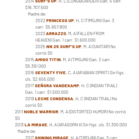
2014
SURF'S UP
, H, C (LONGBOARDER) Gan. 5 carr.
$16.707.500
Madre de:
2022
PRINCESS UP
, H, C (TIMOJIN) Gan. 3
carr. $5.657.800
2023
ARRAZZO
, M, A (FALLEN FROM
HEAVEN) Gan. 1 carr. $1.600.000
2025
NN 25 SURF'S UP
, M, A (SAVITAR) No
corrió $0
2015
AMIGO TITIN
, M, A (TIMOJIN) Gan. 2 carr.
$5.391.000
2016
SEVENTY FIVE
, C, A (ARABIAN SPIRIT) Sin figs.
cls. $2.655.000
2017
SEÑORA VANDEKAMP
, H, C (INDIAN TRAIL)
Gan. 1 carr. $1.500.000
2019
LECHE CONDENSA
, H, C (INDIAN TRAIL) No
corrió $0
2011
NOBLE WARRIOR
, M, A (DISTORTED HUMOR) No corrió
$0
2013
LA MIRAGE
, H, A (ARAGORN II) Sin figs. cls. $1.300.000
Madre de:
2017
SHINING MIRAGE
, H, A (TIMOJIN) Gan. 3 carr.