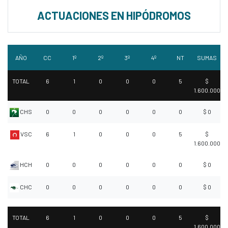
ACTUACIONES EN HIPÓDROMOS
AÑO
CC
1º
2º
3º
4º
NT
SUMAS
TOTAL
6
1
0
0
0
5
$
1.600.000
CHS
0
0
0
0
0
0
$ 0
VSC
6
1
0
0
0
5
$
1.600.000
HCH
0
0
0
0
0
0
$ 0
CHC
0
0
0
0
0
0
$ 0
TOTAL
6
1
0
0
0
5
$
1.600.000