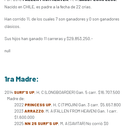
Nacido en CHILE, es padre a la fecha de 22 crías.
Han corrido 11, de los cuales 7 son ganadores y 0 son ganadores
clásicos.
Sus hijos han ganado 11 carreras y $29,853,250.-
null
1ra Madre:
2014
SURF'S UP
, H, C (LONGBOARDER) Gan. 5 carr. $16.707.500
Madre de:
2022
PRINCESS UP
, H, C (TIMOJIN) Gan. 3 carr. $5.657.800
2023
ARRAZZO
, M, A (FALLEN FROM HEAVEN) Gan. 1 carr.
$1.600.000
2025
NN 25 SURF'S UP
, M, A (SAVITAR) No corrió $0