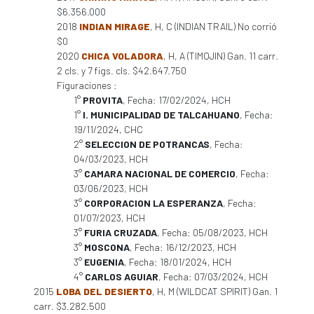
$6.356.000
2018
INDIAN MIRAGE
, H, C (INDIAN TRAIL) No corrió
$0
2020
CHICA VOLADORA
, H, A (TIMOJIN) Gan. 11 carr.
2 cls. y 7 figs. cls. $42.647.750
Figuraciones :
1°
PROVITA
, Fecha: 17/02/2024, HCH
1°
I. MUNICIPALIDAD DE TALCAHUANO
, Fecha:
19/11/2024, CHC
2°
SELECCION DE POTRANCAS
, Fecha:
04/03/2023, HCH
3°
CAMARA NACIONAL DE COMERCIO
, Fecha:
03/06/2023, HCH
3°
CORPORACION LA ESPERANZA
, Fecha:
01/07/2023, HCH
3°
FURIA CRUZADA
, Fecha: 05/08/2023, HCH
3°
MOSCONA
, Fecha: 16/12/2023, HCH
3°
EUGENIA
, Fecha: 18/01/2024, HCH
4°
CARLOS AGUIAR
, Fecha: 07/03/2024, HCH
2015
LOBA DEL DESIERTO
, H, M (WILDCAT SPIRIT) Gan. 1
carr. $3.282.500