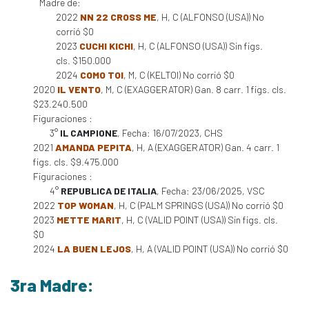
Madre de:
2022
NN 22 CROSS ME
, H, C (ALFONSO (USA)) No
corrió $0
2023
CUCHI KICHI
, H, C (ALFONSO (USA)) Sin figs.
cls. $150.000
2024
COMO TOI
, M, C (KELTOI) No corrió $0
2020
IL VENTO
, M, C (EXAGGERATOR) Gan. 8 carr. 1 figs. cls.
$23.240.500
Figuraciones :
3°
IL CAMPIONE
, Fecha: 16/07/2023, CHS
2021
AMANDA PEPITA
, H, A (EXAGGERATOR) Gan. 4 carr. 1
figs. cls. $9.475.000
Figuraciones :
4°
REPUBLICA DE ITALIA
, Fecha: 23/06/2025, VSC
2022
TOP WOMAN
, H, C (PALM SPRINGS (USA)) No corrió $0
2023
METTE MARIT
, H, C (VALID POINT (USA)) Sin figs. cls.
$0
2024
LA BUEN LEJOS
, H, A (VALID POINT (USA)) No corrió $0
3ra Madre: