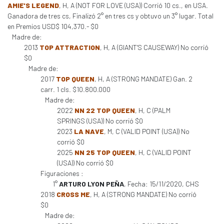
AMIE'S LEGEND
, H, A (NOT FOR LOVE (USA)) Corrió 10 cs., en USA.
Ganadora de tres cs, Finalizó 2° en tres cs y obtuvo un 3° lugar. Total
en Premios USD$ 104,370.- $0
Madre de:
2013
TOP ATTRACTION
, H, A (GIANT'S CAUSEWAY) No corrió
$0
Madre de:
2017
TOP QUEEN
, H, A (STRONG MANDATE) Gan. 2
carr. 1 cls. $10.800.000
Madre de:
2022
NN 22 TOP QUEEN
, H, C (PALM
SPRINGS (USA)) No corrió $0
2023
LA NAVE
, M, C (VALID POINT (USA)) No
corrió $0
2025
NN 25 TOP QUEEN
, H, C (VALID POINT
(USA)) No corrió $0
Figuraciones :
1°
ARTURO LYON PEÑA
, Fecha: 15/11/2020, CHS
2018
CROSS ME
, H, A (STRONG MANDATE) No corrió
$0
Madre de: