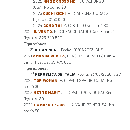
2022
NN 22 CROSS ME
, H, C (ALFONSO
(USA)) No corrió $0
2023
CUCHI KICHI
, H, C (ALFONSO (USA)) Sin
figs. cls. $150.000
2024
COMO TOI
, M, C (KELTOI) No corrió $0
2020
IL VENTO
, M, C (EXAGGERATOR) Gan. 8 carr. 1
figs. cls. $23.240.500
Figuraciones :
3°
IL CAMPIONE
, Fecha: 16/07/2023, CHS
2021
AMANDA PEPITA
, H, A (EXAGGERATOR) Gan. 4
carr. 1 figs. cls. $9.475.000
Figuraciones :
4°
REPUBLICA DE ITALIA
, Fecha: 23/06/2025, VSC
2022
TOP WOMAN
, H, C (PALM SPRINGS (USA)) No
corrió $0
2023
METTE MARIT
, H, C (VALID POINT (USA)) Sin
figs. cls. $0
2024
LA BUEN LEJOS
, H, A (VALID POINT (USA)) No
corrió $0