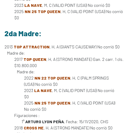
2023
LA NAVE
, M, C (VALID POINT (USA)) No corrió $0
2025
NN 25 TOP QUEEN
, H, C (VALID POINT (USA)) No corrió
$0
2da Madre:
2013
TOP ATTRACTION
, H, A (GIANT'S CAUSEWAY) No corrió $0
Madre de:
2017
TOP QUEEN
, H, A (STRONG MANDATE) Gan. 2 carr. 1 cls.
$10.800.000
Madre de:
2022
NN 22 TOP QUEEN
, H, C (PALM SPRINGS
(USA)) No corrió $0
2023
LA NAVE
, M, C (VALID POINT (USA)) No corrió
$0
2025
NN 25 TOP QUEEN
, H, C (VALID POINT (USA))
No corrió $0
Figuraciones :
1°
ARTURO LYON PEÑA
, Fecha: 15/11/2020, CHS
2018
CROSS ME
, H, A (STRONG MANDATE) No corrió $0