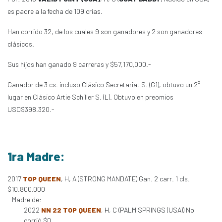
es padre a la fecha de 109 crías.
Han corrido 32, de los cuales 9 son ganadores y 2 son ganadores
clásicos.
Sus hijos han ganado 9 carreras y $57,170,000.-
Ganador de 3 cs. incluso Clásico Secretariat S. (G1), obtuvo un 2°
lugar en Clásico Artie Schiller S. (L). Obtuvo en preomios
USD$398.320.-
1ra Madre:
2017
TOP QUEEN
, H, A (STRONG MANDATE) Gan. 2 carr. 1 cls.
$10.800.000
Madre de:
2022
NN 22 TOP QUEEN
, H, C (PALM SPRINGS (USA)) No
corrió $0