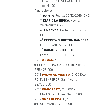
H, C (LOOKIN AT LUCKY) No
corrió $0
Figuraciones :
1°
RAYITA
, Fecha: 02/12/2016, CHS
1°
DIARIO LA HIPICA
, Fecha:
12/05/2017, CHS
4°
LA SEXTA
, Fecha: 02/01/2017,
CHS
4°
REVISTA SUBIERON BANDERA
,
Fecha: 03/03/2017, CHS
4°
CARABINEROS DE CHILE
,
Fecha: 21/04/2017, CHS
2014
ANUEL
, M, C
(HENRYTHENAVIGATOR) Gan. 8 carr.
$25.426.000
2015
POLVO AL VIENTO
, C, C (HOLY
ROMAN EMPEROR) Gan. 1 carr.
$4.782.500
2016
WARCRAFT
, C, C (WAR
COMMAND) Gan. 1 carr. $4.906.000
2017
NN 17 BLEDA
, H, A
(MIDSHIPMAN) No corrió $0