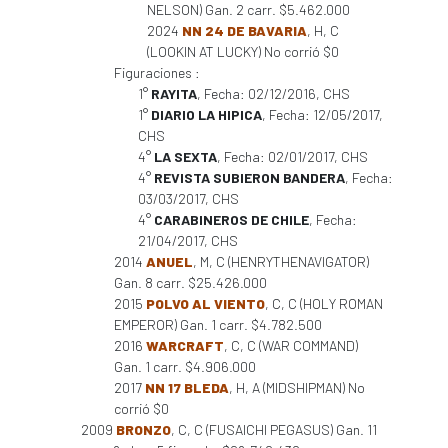
NELSON) Gan. 2 carr. $5.462.000
2024
NN 24 DE BAVARIA
, H, C
(LOOKIN AT LUCKY) No corrió $0
Figuraciones :
1°
RAYITA
, Fecha: 02/12/2016, CHS
1°
DIARIO LA HIPICA
, Fecha: 12/05/2017,
CHS
4°
LA SEXTA
, Fecha: 02/01/2017, CHS
4°
REVISTA SUBIERON BANDERA
, Fecha:
03/03/2017, CHS
4°
CARABINEROS DE CHILE
, Fecha:
21/04/2017, CHS
2014
ANUEL
, M, C (HENRYTHENAVIGATOR)
Gan. 8 carr. $25.426.000
2015
POLVO AL VIENTO
, C, C (HOLY ROMAN
EMPEROR) Gan. 1 carr. $4.782.500
2016
WARCRAFT
, C, C (WAR COMMAND)
Gan. 1 carr. $4.906.000
2017
NN 17 BLEDA
, H, A (MIDSHIPMAN) No
corrió $0
2009
BRONZO
, C, C (FUSAICHI PEGASUS) Gan. 11