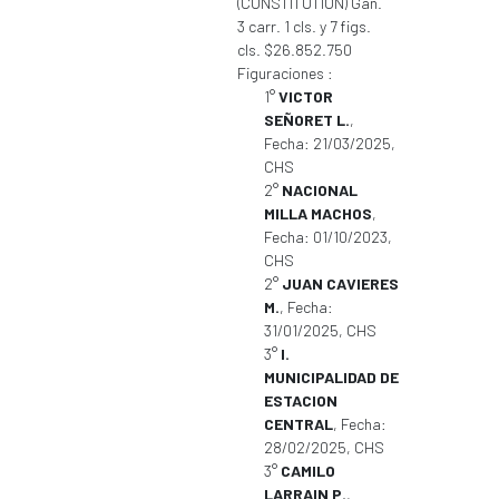
(CONSTITUTION) Gan.
3 carr. 1 cls. y 7 figs.
cls. $26.852.750
Figuraciones :
1°
VICTOR
SEÑORET L.
,
Fecha: 21/03/2025,
CHS
2°
NACIONAL
MILLA MACHOS
,
Fecha: 01/10/2023,
CHS
2°
JUAN CAVIERES
M.
, Fecha:
31/01/2025, CHS
3°
I.
MUNICIPALIDAD DE
ESTACION
CENTRAL
, Fecha:
28/02/2025, CHS
3°
CAMILO
LARRAIN P.
,