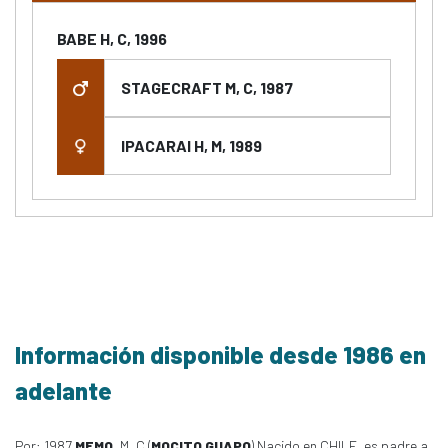
BABE H, C, 1996
STAGECRAFT M, C, 1987
IPACARAI H, M, 1989
Información disponible desde 1986 en
adelante
Por: 1987
MEMO
, M, C (
MOCITO GUAPO
) Nacido en CHILE, es padre a