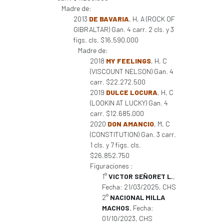
Madre de:
2013
DE BAVARIA
, H, A (ROCK OF
GIBRALTAR) Gan. 4 carr. 2 cls. y 3
figs. cls. $16.590.000
Madre de:
2018
MY FEELINGS
, H, C
(VISCOUNT NELSON) Gan. 4
carr. $22.272.500
2019
DULCE LOCURA
, H, C
(LOOKIN AT LUCKY) Gan. 4
carr. $12.685.000
2020
DON AMANCIO
, M, C
(CONSTITUTION) Gan. 3 carr.
1 cls. y 7 figs. cls.
$26.852.750
Figuraciones :
1°
VICTOR SEÑORET L.
,
Fecha: 21/03/2025, CHS
2°
NACIONAL MILLA
MACHOS
, Fecha:
01/10/2023, CHS