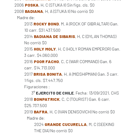
2006
POSKA
, H, C (STUKA II) Sin figs. cls. $0
2008
BADIANA
, H, A (STUKA II) No corrió $0
Madre de:
2013
ROCKY BOND
, M, A (ROCK OF GIBRALTAR) Gan.
10 carr. $31.437.500
2014
BADIANA DE SIBARIS
, H, C (DYLAN THOMAS)
No corrió $0
2015
HOLY MOLY
, H, C (HOLY ROMAN EMPEROR) Gan.
3 carr. $4.060.000
2016
POOR FACHO
, C, C (WAR COMMAND) Gan. 6
carr. $14.713.000
2017
BRISA BONITA
, H, A (MIDSHIPMAN) Gan. 3 carr.
1 figs. cls. $7.447.750
Figuraciones :
3°
EJERCITO DE CHILE
, Fecha: 13/09/2021, CHS
2018
BONPATRICK
, C, C (TOURIST) Gan. 6 carr.
$25.737.500
2019
BAFRA
, H, C (IVAN DENISOVICH) No corrió $0
Madre de:
2024
GRANDE CUCURELLA
, M, C (SEEKING
THE DIA) No corrió $0