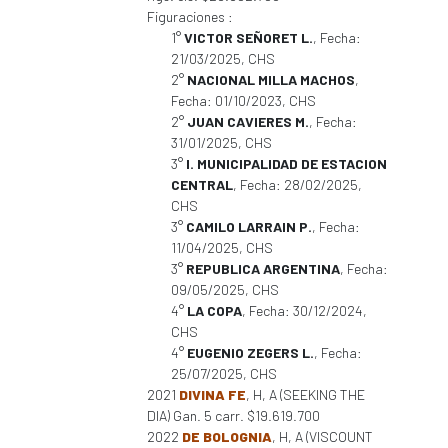
Figuraciones :
1°
VICTOR SEÑORET L.
, Fecha:
21/03/2025, CHS
2°
NACIONAL MILLA MACHOS
,
Fecha: 01/10/2023, CHS
2°
JUAN CAVIERES M.
, Fecha:
31/01/2025, CHS
3°
I. MUNICIPALIDAD DE ESTACION
CENTRAL
, Fecha: 28/02/2025,
CHS
3°
CAMILO LARRAIN P.
, Fecha:
11/04/2025, CHS
3°
REPUBLICA ARGENTINA
, Fecha:
09/05/2025, CHS
4°
LA COPA
, Fecha: 30/12/2024,
CHS
4°
EUGENIO ZEGERS L.
, Fecha:
25/07/2025, CHS
2021
DIVINA FE
, H, A (SEEKING THE
DIA) Gan. 5 carr. $19.619.700
2022
DE BOLOGNIA
, H, A (VISCOUNT