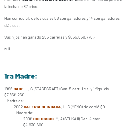
la fecha de 87 crías.
Han corrido 61, de los cuales 58 son ganadores y 14 son ganadores
clásicos.
Sus hijos han ganado 256 carreras y $665,866,770.-
null
1ra Madre:
1996
BABE
, H, C (STAGECRAFT) Gan. 5 carr. 1 cls. y 1 figs. cls.
$7.856.250
Madre de:
2002
BATERIA BLINDADA
, H, C (MEMO) No corrió $0
Madre de:
2006
COLOSSUS
, M, A (STUKA II) Gan. 4 carr.
$4.930.500