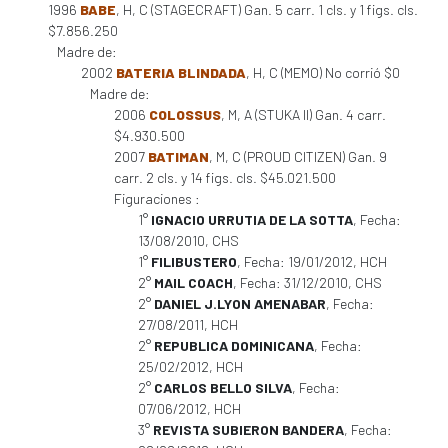
1996
BABE
, H, C (STAGECRAFT) Gan. 5 carr. 1 cls. y 1 figs. cls.
$7.856.250
Madre de:
2002
BATERIA BLINDADA
, H, C (MEMO) No corrió $0
Madre de:
2006
COLOSSUS
, M, A (STUKA II) Gan. 4 carr.
$4.930.500
2007
BATIMAN
, M, C (PROUD CITIZEN) Gan. 9
carr. 2 cls. y 14 figs. cls. $45.021.500
Figuraciones :
1°
IGNACIO URRUTIA DE LA SOTTA
, Fecha:
13/08/2010, CHS
1°
FILIBUSTERO
, Fecha: 19/01/2012, HCH
2°
MAIL COACH
, Fecha: 31/12/2010, CHS
2°
DANIEL J.LYON AMENABAR
, Fecha:
27/08/2011, HCH
2°
REPUBLICA DOMINICANA
, Fecha:
25/02/2012, HCH
2°
CARLOS BELLO SILVA
, Fecha:
07/06/2012, HCH
3°
REVISTA SUBIERON BANDERA
, Fecha: