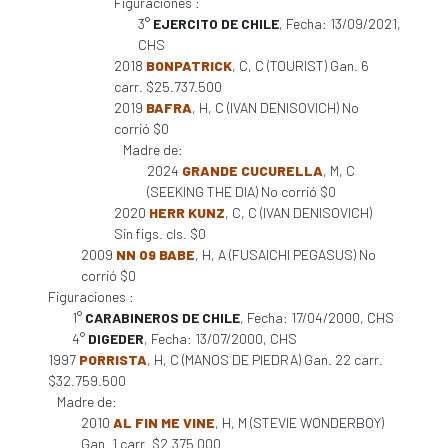
Figuraciones :
3°
EJERCITO DE CHILE
, Fecha: 13/09/2021,
CHS
2018
BONPATRICK
, C, C (TOURIST) Gan. 6
carr. $25.737.500
2019
BAFRA
, H, C (IVAN DENISOVICH) No
corrió $0
Madre de:
2024
GRANDE CUCURELLA
, M, C
(SEEKING THE DIA) No corrió $0
2020
HERR KUNZ
, C, C (IVAN DENISOVICH)
Sin figs. cls. $0
2009
NN 09 BABE
, H, A (FUSAICHI PEGASUS) No
corrió $0
Figuraciones :
1°
CARABINEROS DE CHILE
, Fecha: 17/04/2000, CHS
4°
DIGEDER
, Fecha: 13/07/2000, CHS
1997
PORRISTA
, H, C (MANOS DE PIEDRA) Gan. 22 carr.
$32.759.500
Madre de:
2010
AL FIN ME VINE
, H, M (STEVIE WONDERBOY)
Gan. 1 carr. $2.375.000