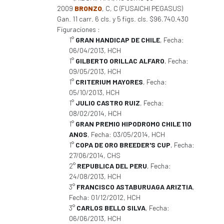
2009
BRONZO
, C, C (FUSAICHI PEGASUS)
Gan. 11 carr. 6 cls. y 5 figs. cls. $96.740.430
Figuraciones :
1°
GRAN HANDICAP DE CHILE
, Fecha:
06/04/2013, HCH
1°
GILBERTO ORILLAC ALFARO
, Fecha:
09/05/2013, HCH
1°
CRITERIUM MAYORES
, Fecha:
05/10/2013, HCH
1°
JULIO CASTRO RUIZ
, Fecha:
08/02/2014, HCH
1°
GRAN PREMIO HIPODROMO CHILE 110
ANOS
, Fecha: 03/05/2014, HCH
1°
COPA DE ORO BREEDER'S CUP
, Fecha:
27/06/2014, CHS
2°
REPUBLICA DEL PERU
, Fecha:
24/08/2013, HCH
3°
FRANCISCO ASTABURUAGA ARIZTIA
,
Fecha: 01/12/2012, HCH
3°
CARLOS BELLO SILVA
, Fecha:
06/06/2013, HCH