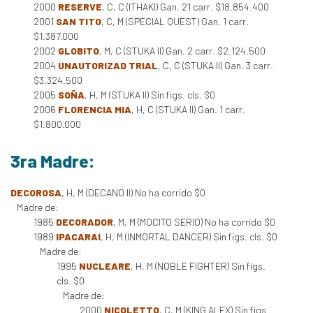
2000
RESERVE
, C, C (ITHAKI) Gan. 21 carr. $18.854.400
2001
SAN TITO
, C, M (SPECIAL QUEST) Gan. 1 carr.
$1.387.000
2002
GLOBITO
, M, C (STUKA II) Gan. 2 carr. $2.124.500
2004
UNAUTORIZAD TRIAL
, C, C (STUKA II) Gan. 3 carr.
$3.324.500
2005
SOÑA
, H, M (STUKA II) Sin figs. cls. $0
2006
FLORENCIA MIA
, H, C (STUKA II) Gan. 1 carr.
$1.800.000
3ra Madre:
DECOROSA
, H, M (DECANO II) No ha corrido $0
Madre de:
1985
DECORADOR
, M, M (MOCITO SERIO) No ha corrido $0
1989
IPACARAI
, H, M (INMORTAL DANCER) Sin figs. cls. $0
Madre de:
1995
NUCLEARE
, H, M (NOBLE FIGHTER) Sin figs.
cls. $0
Madre de:
2000
NICOLETTO
, C, M (KING ALEX) Sin figs.