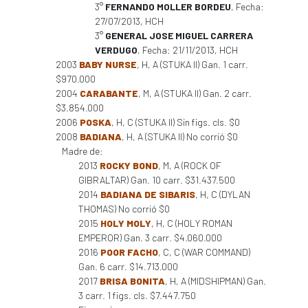
3°
FERNANDO MOLLER BORDEU
, Fecha:
27/07/2013, HCH
3°
GENERAL JOSE MIGUEL CARRERA
VERDUGO
, Fecha: 21/11/2013, HCH
2003
BABY NURSE
, H, A (STUKA II) Gan. 1 carr.
$970.000
2004
CARABANTE
, M, A (STUKA II) Gan. 2 carr.
$3.854.000
2006
POSKA
, H, C (STUKA II) Sin figs. cls. $0
2008
BADIANA
, H, A (STUKA II) No corrió $0
Madre de:
2013
ROCKY BOND
, M, A (ROCK OF
GIBRALTAR) Gan. 10 carr. $31.437.500
2014
BADIANA DE SIBARIS
, H, C (DYLAN
THOMAS) No corrió $0
2015
HOLY MOLY
, H, C (HOLY ROMAN
EMPEROR) Gan. 3 carr. $4.060.000
2016
POOR FACHO
, C, C (WAR COMMAND)
Gan. 6 carr. $14.713.000
2017
BRISA BONITA
, H, A (MIDSHIPMAN) Gan.
3 carr. 1 figs. cls. $7.447.750