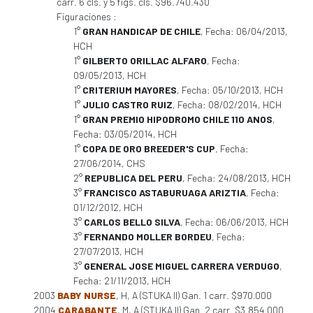
carr. 6 cls. y 5 figs. cls. $96.740.430
Figuraciones :
1°
GRAN HANDICAP DE CHILE
, Fecha: 06/04/2013,
HCH
1°
GILBERTO ORILLAC ALFARO
, Fecha:
09/05/2013, HCH
1°
CRITERIUM MAYORES
, Fecha: 05/10/2013, HCH
1°
JULIO CASTRO RUIZ
, Fecha: 08/02/2014, HCH
1°
GRAN PREMIO HIPODROMO CHILE 110 ANOS
,
Fecha: 03/05/2014, HCH
1°
COPA DE ORO BREEDER'S CUP
, Fecha:
27/06/2014, CHS
2°
REPUBLICA DEL PERU
, Fecha: 24/08/2013, HCH
3°
FRANCISCO ASTABURUAGA ARIZTIA
, Fecha:
01/12/2012, HCH
3°
CARLOS BELLO SILVA
, Fecha: 06/06/2013, HCH
3°
FERNANDO MOLLER BORDEU
, Fecha:
27/07/2013, HCH
3°
GENERAL JOSE MIGUEL CARRERA VERDUGO
,
Fecha: 21/11/2013, HCH
2003
BABY NURSE
, H, A (STUKA II) Gan. 1 carr. $970.000
2004
CARABANTE
, M, A (STUKA II) Gan. 2 carr. $3.854.000