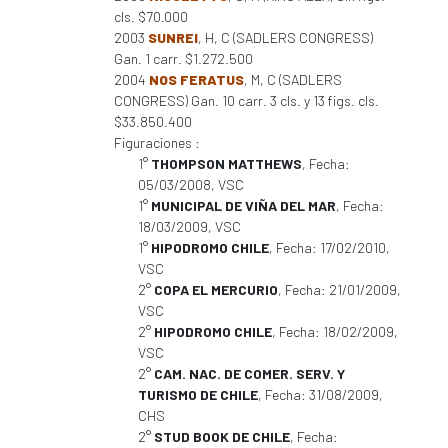
cls. $70.000
2003
SUNREI
, H, C (SADLERS CONGRESS)
Gan. 1 carr. $1.272.500
2004
NOS FERATUS
, M, C (SADLERS
CONGRESS) Gan. 10 carr. 3 cls. y 13 figs. cls.
$33.850.400
Figuraciones :
1°
THOMPSON MATTHEWS
, Fecha:
05/03/2008, VSC
1°
MUNICIPAL DE VIÑA DEL MAR
, Fecha:
18/03/2009, VSC
1°
HIPODROMO CHILE
, Fecha: 17/02/2010,
VSC
2°
COPA EL MERCURIO
, Fecha: 21/01/2009,
VSC
2°
HIPODROMO CHILE
, Fecha: 18/02/2009,
VSC
2°
CAM. NAC. DE COMER. SERV. Y
TURISMO DE CHILE
, Fecha: 31/08/2009,
CHS
2°
STUD BOOK DE CHILE
, Fecha: