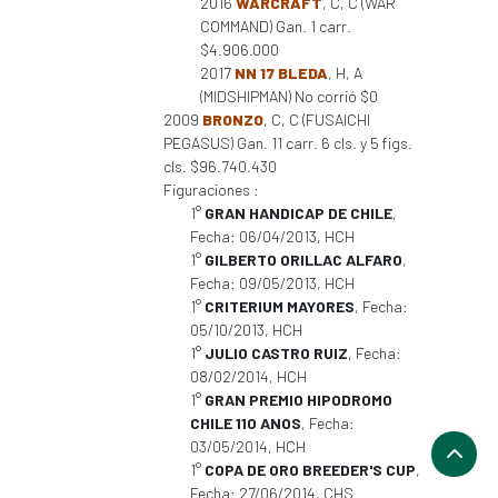
2016
WARCRAFT
, C, C (WAR
COMMAND) Gan. 1 carr.
$4.906.000
2017
NN 17 BLEDA
, H, A
(MIDSHIPMAN) No corrió $0
2009
BRONZO
, C, C (FUSAICHI
PEGASUS) Gan. 11 carr. 6 cls. y 5 figs.
cls. $96.740.430
Figuraciones :
1°
GRAN HANDICAP DE CHILE
,
Fecha: 06/04/2013, HCH
1°
GILBERTO ORILLAC ALFARO
,
Fecha: 09/05/2013, HCH
1°
CRITERIUM MAYORES
, Fecha:
05/10/2013, HCH
1°
JULIO CASTRO RUIZ
, Fecha:
08/02/2014, HCH
1°
GRAN PREMIO HIPODROMO
CHILE 110 ANOS
, Fecha:
03/05/2014, HCH
1°
COPA DE ORO BREEDER'S CUP
,
Fecha: 27/06/2014, CHS