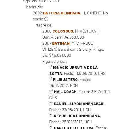
figs. cls. $7.856.250
Madre de:
2002
BATERIA BLINDADA
, H, C (MEMO) No
corrió $0
Madre de:
2006
COLOSSUS
, M, A (STUKA II)
Gan. 4 carr. $4.930.500
2007
BATIMAN
, M, C (PROUD
CITIZEN) Gan. 9 carr. 2 cls. y 14 figs.
cls. $45.021.500
Figuraciones :
1°
IGNACIO URRUTIA DE LA
SOTTA
, Fecha: 13/08/2010, CHS
1°
FILIBUSTERO
, Fecha:
19/01/2012, HCH
2°
MAIL COACH
, Fecha: 31/12/2010,
CHS
2°
DANIEL J.LYON AMENABAR
,
Fecha: 27/08/2011, HCH
2°
REPUBLICA DOMINICANA
,
Fecha: 25/02/2012, HCH
2°
CARLOS BELLO SILVA
, Fecha: