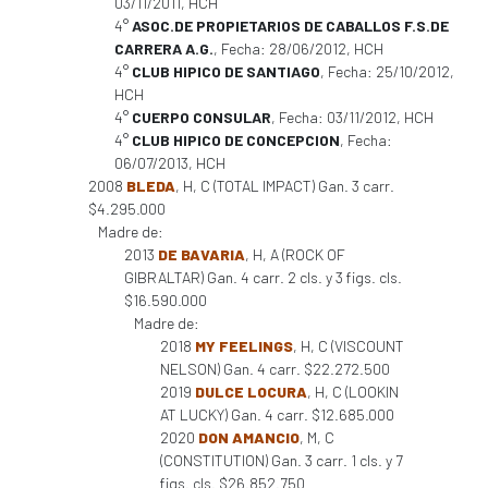
03/11/2011, HCH
4°
ASOC.DE PROPIETARIOS DE CABALLOS F.S.DE
CARRERA A.G.
, Fecha: 28/06/2012, HCH
4°
CLUB HIPICO DE SANTIAGO
, Fecha: 25/10/2012,
HCH
4°
CUERPO CONSULAR
, Fecha: 03/11/2012, HCH
4°
CLUB HIPICO DE CONCEPCION
, Fecha:
06/07/2013, HCH
2008
BLEDA
, H, C (TOTAL IMPACT) Gan. 3 carr.
$4.295.000
Madre de:
2013
DE BAVARIA
, H, A (ROCK OF
GIBRALTAR) Gan. 4 carr. 2 cls. y 3 figs. cls.
$16.590.000
Madre de:
2018
MY FEELINGS
, H, C (VISCOUNT
NELSON) Gan. 4 carr. $22.272.500
2019
DULCE LOCURA
, H, C (LOOKIN
AT LUCKY) Gan. 4 carr. $12.685.000
2020
DON AMANCIO
, M, C
(CONSTITUTION) Gan. 3 carr. 1 cls. y 7
figs. cls. $26.852.750