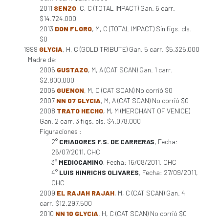
2011
SENZO
, C, C (TOTAL IMPACT) Gan. 6 carr.
$14.724.000
2013
DON FLORO
, M, C (TOTAL IMPACT) Sin figs. cls.
$0
1999
GLYCIA
, H, C (GOLD TRIBUTE) Gan. 5 carr. $5.325.000
Madre de:
2005
GUSTAZO
, M, A (CAT SCAN) Gan. 1 carr.
$2.800.000
2006
GUENON
, M, C (CAT SCAN) No corrió $0
2007
NN 07 GLYCIA
, M, A (CAT SCAN) No corrió $0
2008
TRATO HECHO
, M, M (MERCHANT OF VENICE)
Gan. 2 carr. 3 figs. cls. $4.078.000
Figuraciones :
2°
CRIADORES F.S. DE CARRERAS
, Fecha:
26/07/2011, CHC
3°
MEDIOCAMINO
, Fecha: 16/08/2011, CHC
4°
LUIS HINRICHS OLIVARES
, Fecha: 27/09/2011,
CHC
2009
EL RAJAH RAJAH
, M, C (CAT SCAN) Gan. 4
carr. $12.297.500
2010
NN 10 GLYCIA
, H, C (CAT SCAN) No corrió $0