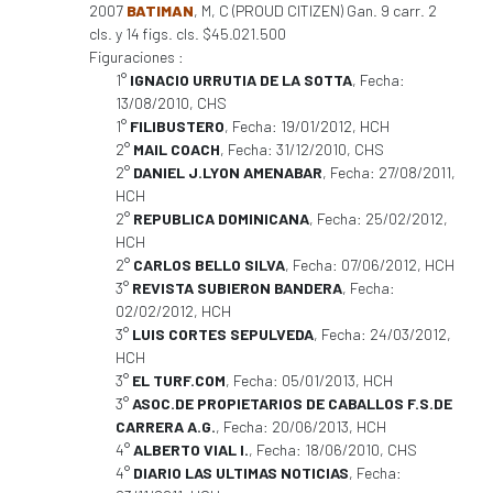
2007
BATIMAN
, M, C (PROUD CITIZEN) Gan. 9 carr. 2
cls. y 14 figs. cls. $45.021.500
Figuraciones :
1°
IGNACIO URRUTIA DE LA SOTTA
, Fecha:
13/08/2010, CHS
1°
FILIBUSTERO
, Fecha: 19/01/2012, HCH
2°
MAIL COACH
, Fecha: 31/12/2010, CHS
2°
DANIEL J.LYON AMENABAR
, Fecha: 27/08/2011,
HCH
2°
REPUBLICA DOMINICANA
, Fecha: 25/02/2012,
HCH
2°
CARLOS BELLO SILVA
, Fecha: 07/06/2012, HCH
3°
REVISTA SUBIERON BANDERA
, Fecha:
02/02/2012, HCH
3°
LUIS CORTES SEPULVEDA
, Fecha: 24/03/2012,
HCH
3°
EL TURF.COM
, Fecha: 05/01/2013, HCH
3°
ASOC.DE PROPIETARIOS DE CABALLOS F.S.DE
CARRERA A.G.
, Fecha: 20/06/2013, HCH
4°
ALBERTO VIAL I.
, Fecha: 18/06/2010, CHS
4°
DIARIO LAS ULTIMAS NOTICIAS
, Fecha: