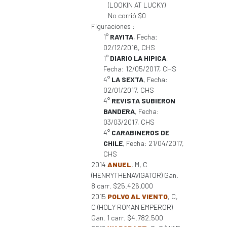
(LOOKIN AT LUCKY)
No corrió $0
Figuraciones :
1°
RAYITA
, Fecha:
02/12/2016, CHS
1°
DIARIO LA HIPICA
,
Fecha: 12/05/2017, CHS
4°
LA SEXTA
, Fecha:
02/01/2017, CHS
4°
REVISTA SUBIERON
BANDERA
, Fecha:
03/03/2017, CHS
4°
CARABINEROS DE
CHILE
, Fecha: 21/04/2017,
CHS
2014
ANUEL
, M, C
(HENRYTHENAVIGATOR) Gan.
8 carr. $25.426.000
2015
POLVO AL VIENTO
, C,
C (HOLY ROMAN EMPEROR)
Gan. 1 carr. $4.782.500