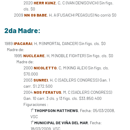
2020
HERR KUNZ
, C, C (IVAN DENISOVICH) Sin figs.
cls. $0
2009
NN 09 BABE
, H, A (FUSAICHI PEGASUS) No corrió $0
2da Madre:
1989
IPACARAI
, H, M (INMORTAL DANCER) Sin figs. cls. $0
Madre de:
1995
NUCLEARE
, H, M (NOBLE FIGHTER) Sin figs. cls. $0
Madre de:
2000
NICOLETTO
, C, M (KING ALEX) Sin figs. cls.
$70.000
2003
SUNREI
, H, C (SADLERS CONGRESS) Gan. 1
carr. $1.272.500
2004
NOS FERATUS
, M, C (SADLERS CONGRESS)
Gan. 10 carr. 3 cls. y 13 figs. cls. $33.850.400
Figuraciones :
1°
THOMPSON MATTHEWS
, Fecha: 05/03/2008,
VSC
1°
MUNICIPAL DE VIÑA DEL MAR
, Fecha:
18/03/2009, VSC