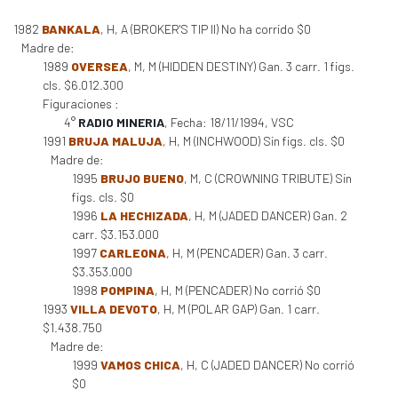
1982
BANKALA
, H, A (BROKER'S TIP II) No ha corrido $0
Madre de:
1989
OVERSEA
, M, M (HIDDEN DESTINY) Gan. 3 carr. 1 figs.
cls. $6.012.300
Figuraciones :
4°
RADIO MINERIA
, Fecha: 18/11/1994, VSC
1991
BRUJA MALUJA
, H, M (INCHWOOD) Sin figs. cls. $0
Madre de:
1995
BRUJO BUENO
, M, C (CROWNING TRIBUTE) Sin
figs. cls. $0
1996
LA HECHIZADA
, H, M (JADED DANCER) Gan. 2
carr. $3.153.000
1997
CARLEONA
, H, M (PENCADER) Gan. 3 carr.
$3.353.000
1998
POMPINA
, H, M (PENCADER) No corrió $0
1993
VILLA DEVOTO
, H, M (POLAR GAP) Gan. 1 carr.
$1.438.750
Madre de:
1999
VAMOS CHICA
, H, C (JADED DANCER) No corrió
$0