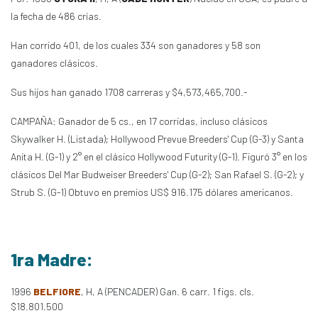
la fecha de 486 crías.
Han corrido 401, de los cuales 334 son ganadores y 58 son
ganadores clásicos.
Sus hijos han ganado 1708 carreras y $4,573,465,700.-
CAMPAÑA: Ganador de 5 cs., en 17 corridas, incluso clásicos
Skywalker H. (Listada); Hollywood Prevue Breeders' Cup (G-3) y Santa
Anita H. (G-1) y 2° en el clásico Hollywood Futurity (G-1). Figuró 3° en los
clásicos Del Mar Budweiser Breeders' Cup (G-2); San Rafael S. (G-2); y
Strub S. (G-1) Obtuvo en premios US$ 916.175 dólares americanos.
1ra Madre:
1996
BELFIORE
, H, A (PENCADER) Gan. 6 carr. 1 figs. cls.
$18.801.500