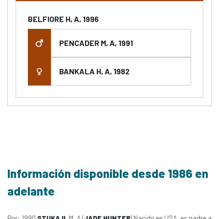
BELFIORE H, A, 1996
PENCADER M, A, 1991
BANKALA H, A, 1982
Información disponible desde 1986 en
adelante
Por: 1990
STUKA II
, M, A (
JADE HUNTER
) Nacido en USA, es padre a