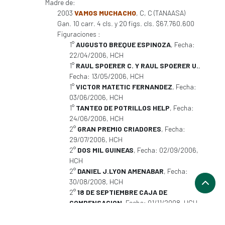
Madre de:
2003
VAMOS MUCHACHO
, C, C (TANAASA)
Gan. 10 carr. 4 cls. y 20 figs. cls. $67.760.600
Figuraciones :
1°
AUGUSTO BREQUE ESPINOZA
, Fecha:
22/04/2006, HCH
1°
RAUL SPOERER C. Y RAUL SPOERER U.
,
Fecha: 13/05/2006, HCH
1°
VICTOR MATETIC FERNANDEZ
, Fecha:
03/06/2006, HCH
1°
TANTEO DE POTRILLOS HELP
, Fecha:
24/06/2006, HCH
2°
GRAN PREMIO CRIADORES
, Fecha:
29/07/2006, HCH
2°
DOS MIL GUINEAS
, Fecha: 02/09/2006,
HCH
2°
DANIEL J.LYON AMENABAR
, Fecha:
30/08/2008, HCH
2°
18 DE SEPTIEMBRE CAJA DE
COMPENSACION
, Fecha: 01/11/2008, HCH
2°
ZOOM DEPORTIVO
, Fecha: 20/12/2008,
HCH