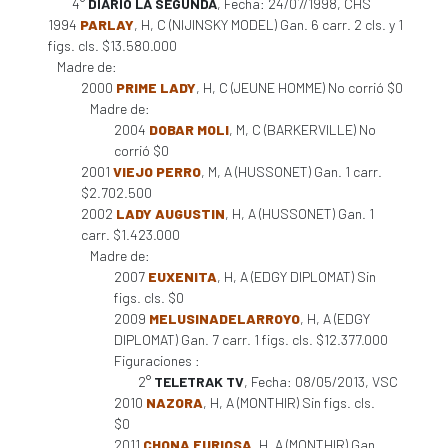
4°
DIARIO LA SEGUNDA
, Fecha: 24/07/1998, CHS
1994
PARLAY
, H, C (NIJINSKY MODEL) Gan. 6 carr. 2 cls. y 1
figs. cls. $13.580.000
Madre de:
2000
PRIME LADY
, H, C (JEUNE HOMME) No corrió $0
Madre de:
2004
DOBAR MOLI
, M, C (BARKERVILLE) No
corrió $0
2001
VIEJO PERRO
, M, A (HUSSONET) Gan. 1 carr.
$2.702.500
2002
LADY AUGUSTIN
, H, A (HUSSONET) Gan. 1
carr. $1.423.000
Madre de:
2007
EUXENITA
, H, A (EDGY DIPLOMAT) Sin
figs. cls. $0
2009
MELUSINADELARROYO
, H, A (EDGY
DIPLOMAT) Gan. 7 carr. 1 figs. cls. $12.377.000
Figuraciones :
2°
TELETRAK TV
, Fecha: 08/05/2013, VSC
2010
NAZORA
, H, A (MONTHIR) Sin figs. cls.
$0
2011
CHONA FURIOSA
, H, A (MONTHIR) Gan.