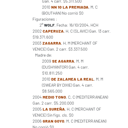
Gan. 4 carr. $5.311.500
2010
NN 10 LA PREMIADA
, M, C
(BOUTHAN) No corrió $0
Figuraciones :
2°
WOLF
, Fecha: 16/10/2004, HCH
2002
CAPERUZA
, H, C (SLAVIC) Gan. 13 carr.
$19.371.600
2003
ZAGARRA
, H, M (MERCHANT OF
VENICE) Gan. 2 carr. $3.337.500
Madre de:
2009
SE AGARRA
, M, M
(DUSHYANTOR) Gan. 4 carr.
$10.811.250
2010
DE ZALAMEA LA REAL
, M, M
(SWEAR BY DIXIE) Gan. 4 carr.
$8.565.000
2004
MEDIO TONO
, C, C (MEDITERRANEAN)
Gan. 2 carr. $5.200.000
2005
LA SUREÑA
, H, C (MERCHANT OF
VENICE) Sin figs. cls. $0
2006
GRAN GOYO
, M, C (MEDITERRANEAN)
No corrió $0