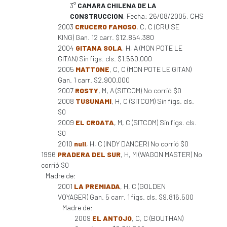
3°
CAMARA CHILENA DE LA
CONSTRUCCION
, Fecha: 26/08/2005, CHS
2003
CRUCERO FAMOSO
, C, C (CRUISE
KING) Gan. 12 carr. $12.854.380
2004
GITANA SOLA
, H, A (MON POTE LE
GITAN) Sin figs. cls. $1.560.000
2005
MATTONE
, C, C (MON POTE LE GITAN)
Gan. 1 carr. $2.900.000
2007
ROSTY
, M, A (SITCOM) No corrió $0
2008
TUSUNAMI
, H, C (SITCOM) Sin figs. cls.
$0
2009
EL CROATA
, M, C (SITCOM) Sin figs. cls.
$0
2010
null
, H, C (INDY DANCER) No corrió $0
1996
PRADERA DEL SUR
, H, M (WAGON MASTER) No
corrió $0
Madre de:
2001
LA PREMIADA
, H, C (GOLDEN
VOYAGER) Gan. 5 carr. 1 figs. cls. $9.816.500
Madre de:
2009
EL ANTOJO
, C, C (BOUTHAN)