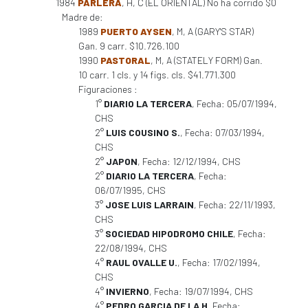
1984
PARLERA
, H, C (EL ORIENTAL) No ha corrido $0
Madre de:
1989
PUERTO AYSEN
, M, A (GARY'S STAR)
Gan. 9 carr. $10.726.100
1990
PASTORAL
, M, A (STATELY FORM) Gan.
10 carr. 1 cls. y 14 figs. cls. $41.771.300
Figuraciones :
1°
DIARIO LA TERCERA
, Fecha: 05/07/1994,
CHS
2°
LUIS COUSINO S.
, Fecha: 07/03/1994,
CHS
2°
JAPON
, Fecha: 12/12/1994, CHS
2°
DIARIO LA TERCERA
, Fecha:
06/07/1995, CHS
3°
JOSE LUIS LARRAIN
, Fecha: 22/11/1993,
CHS
3°
SOCIEDAD HIPODROMO CHILE
, Fecha:
22/08/1994, CHS
4°
RAUL OVALLE U.
, Fecha: 17/02/1994,
CHS
4°
INVIERNO
, Fecha: 19/07/1994, CHS
4°
PEDRO GARCIA DE LA H
, Fecha: