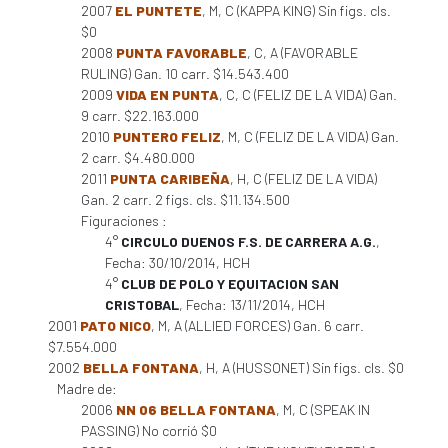
2007
EL PUNTETE
, M, C (KAPPA KING) Sin figs. cls.
$0
2008
PUNTA FAVORABLE
, C, A (FAVORABLE
RULING) Gan. 10 carr. $14.543.400
2009
VIDA EN PUNTA
, C, C (FELIZ DE LA VIDA) Gan.
9 carr. $22.163.000
2010
PUNTERO FELIZ
, M, C (FELIZ DE LA VIDA) Gan.
2 carr. $4.480.000
2011
PUNTA CARIBEÑA
, H, C (FELIZ DE LA VIDA)
Gan. 2 carr. 2 figs. cls. $11.134.500
Figuraciones :
4°
CIRCULO DUENOS F.S. DE CARRERA A.G.
,
Fecha: 30/10/2014, HCH
4°
CLUB DE POLO Y EQUITACION SAN
CRISTOBAL
, Fecha: 13/11/2014, HCH
2001
PATO NICO
, M, A (ALLIED FORCES) Gan. 6 carr.
$7.554.000
2002
BELLA FONTANA
, H, A (HUSSONET) Sin figs. cls. $0
Madre de:
2006
NN 06 BELLA FONTANA
, M, C (SPEAK IN
PASSING) No corrió $0