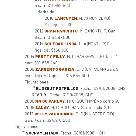
5 carr. $11.998.500
Madre de:
2018
LANCUYEN
, H, A (IRON CLAD)
Sin figs. cls. $0
2012
GRAN PANCHITO
, M, C (MONTHIR) Gan.
8 carr. $16.897.500
2014
SOLEDAD LINDA
, H, A (MONTHIR) Sin
figs. cls. $350.000
2004
PRETTY FILLY
, H, C (BARKERVILLE) Gan. 14
carr. $10.868.440
2005
ZARGENTO GARZIA
, C, C (CAT SCAN) Gan. 9
carr. 1 cls. y 1 figs. cls. $16.664.600
Figuraciones :
1°
EL DEBUT POTRILLOS
, Fecha: 02/01/2008, CHS
3°
V.T.R.
, Fecha: 31/10/2008, CHS
2008
NN 08 PARLAY
, M, C (BOUTHAN) No corrió $0
2009
SALAY
, H, C (BOUTHAN) Sin figs. cls. $0
2012
WILLY VAGABUNDO
, C, C (MINISTER'S BID)
Gan. 7 carr. $24.916.250
Figuraciones :
1°
SACRAMENTADA
, Fecha: 08/01/1998, HCH