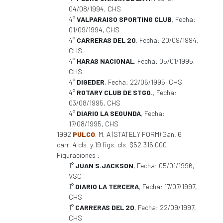
04/08/1994, CHS
4°
VALPARAISO SPORTING CLUB
, Fecha:
01/09/1994, CHS
4°
CARRERAS DEL 20
, Fecha: 20/09/1994,
CHS
4°
HARAS NACIONAL
, Fecha: 05/01/1995,
CHS
4°
DIGEDER
, Fecha: 22/06/1995, CHS
4°
ROTARY CLUB DE STGO.
, Fecha:
03/08/1995, CHS
4°
DIARIO LA SEGUNDA
, Fecha:
17/08/1995, CHS
1992
PULCO
, M, A (STATELY FORM) Gan. 6
carr. 4 cls. y 19 figs. cls. $52.316.000
Figuraciones :
1°
JUAN S.JACKSON
, Fecha: 05/01/1996,
VSC
1°
DIARIO LA TERCERA
, Fecha: 17/07/1997,
CHS
1°
CARRERAS DEL 20
, Fecha: 22/09/1997,
CHS