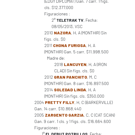
(EDGY DIPLOMAT) Gan. 7 carr. 1 figs.
cls. $12.377.000
Figuraciones :
2°
TELETRAK TV
, Fecha:
08/05/2013, VSC
2010
NAZORA
, H, A (MONTHIR) Sin
figs. cls. $0
2011
CHONA FURIOSA
, H, A
(MONTHIR) Gan. 5 carr. $11.998.500
Madre de:
2018
LANCUYEN
, H, A (IRON
CLAD) Sin figs. cls. $0
2012
GRAN PANCHITO
, M, C
(MONTHIR) Gan. 8 carr. $16.897.500
2014
SOLEDAD LINDA
, H, A
(MONTHIR) Sin figs. cls. $350.000
2004
PRETTY FILLY
, H, C (BARKERVILLE)
Gan. 14 carr. $10.868.440
2005
ZARGENTO GARZIA
, C, C (CAT SCAN)
Gan. 9 carr. 1 cls. y 1 figs. cls. $16.664.600
Figuraciones :
1°
EL DEBUT POTRILLOS
, Fecha: