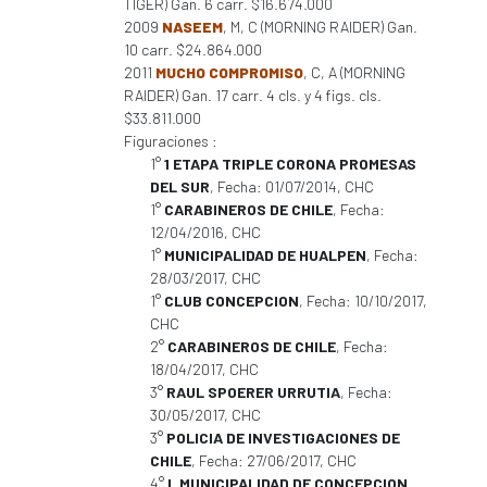
TIGER) Gan. 6 carr. $16.674.000
2009
NASEEM
, M, C (MORNING RAIDER) Gan.
10 carr. $24.864.000
2011
MUCHO COMPROMISO
, C, A (MORNING
RAIDER) Gan. 17 carr. 4 cls. y 4 figs. cls.
$33.811.000
Figuraciones :
1°
1 ETAPA TRIPLE CORONA PROMESAS
DEL SUR
, Fecha: 01/07/2014, CHC
1°
CARABINEROS DE CHILE
, Fecha:
12/04/2016, CHC
1°
MUNICIPALIDAD DE HUALPEN
, Fecha:
28/03/2017, CHC
1°
CLUB CONCEPCION
, Fecha: 10/10/2017,
CHC
2°
CARABINEROS DE CHILE
, Fecha:
18/04/2017, CHC
3°
RAUL SPOERER URRUTIA
, Fecha:
30/05/2017, CHC
3°
POLICIA DE INVESTIGACIONES DE
CHILE
, Fecha: 27/06/2017, CHC
4°
I. MUNICIPALIDAD DE CONCEPCION
,