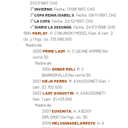
31/07/1997, CHS
3°
INVIERNO
, Fecha: 17/08/1997, CHS
3°
COPA REINA ISABEL II
, Fecha: 09/11/1997, CHS
3°
LA COPA
, Fecha: 22/12/1997, CHS
4°
DIARIO LA SEGUNDA
, Fecha: 24/07/1998, CHS
1994
PARLAY
, H, C (NIJINSKY MODEL) Gan. 6 carr. 2
cls. y 1 figs. cls. $13.580.000
Madre de:
2000
PRIME LADY
, H, C (JEUNE HOMME) No
corrió $0
Madre de:
2004
DOBAR MOLI
, M, C
(BARKERVILLE) No corrió $0
2001
VIEJO PERRO
, M, A (HUSSONET) Gan. 1
carr. $2.702.500
2002
LADY AUGUSTIN
, H, A (HUSSONET)
Gan. 1 carr. $1.423.000
Madre de:
2007
EUXENITA
, H, A (EDGY
DIPLOMAT) Sin figs. cls. $0
2009
MELUSINADELARROYO
, H, A