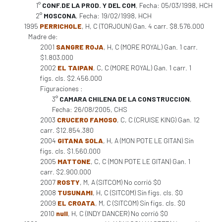
1°
CONF.DE LA PROD. Y DEL COM
, Fecha: 05/03/1998, HCH
2°
MOSCONA
, Fecha: 19/02/1998, HCH
1995
PERRICHOLE
, H, C (TORJOUN) Gan. 4 carr. $8.576.000
Madre de:
2001
SANGRE ROJA
, H, C (MORE ROYAL) Gan. 1 carr.
$1.803.000
2002
EL TAIPAN
, C, C (MORE ROYAL) Gan. 1 carr. 1
figs. cls. $2.456.000
Figuraciones :
3°
CAMARA CHILENA DE LA CONSTRUCCION
,
Fecha: 26/08/2005, CHS
2003
CRUCERO FAMOSO
, C, C (CRUISE KING) Gan. 12
carr. $12.854.380
2004
GITANA SOLA
, H, A (MON POTE LE GITAN) Sin
figs. cls. $1.560.000
2005
MATTONE
, C, C (MON POTE LE GITAN) Gan. 1
carr. $2.900.000
2007
ROSTY
, M, A (SITCOM) No corrió $0
2008
TUSUNAMI
, H, C (SITCOM) Sin figs. cls. $0
2009
EL CROATA
, M, C (SITCOM) Sin figs. cls. $0
2010
null
, H, C (INDY DANCER) No corrió $0