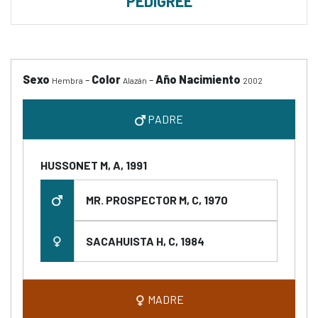
PEDIGREE
Sexo
-
Color
-
Año Nacimiento
Hembra
Alazán
2002
PADRE
HUSSONET M, A, 1991
MR. PROSPECTOR M, C, 1970
SACAHUISTA H, C, 1984
MADRE