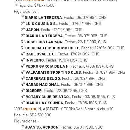
14 figs. cls. $41.771.300
Figuraciones :
1°
DIARIO LA TERCERA
, Fecha: 05/07/1994, CHS
2°
LUIS COUSINO S.
, Fecha: 07/03/1994, CHS
2°
JAPON
, Fecha: 12/12/1994, CHS
2°
DIARIO LA TERCERA
, Fecha: 06/07/1995, CHS
3°
JOSE LUIS LARRAIN
, Fecha: 22/11/1993, CHS
3°
SOCIEDAD HIPODROMO CHILE
, Fecha: 22/08/1994, CHS
4°
RAUL OVALLE U.
, Fecha: 17/02/1994, CHS
4°
INVIERNO
, Fecha: 19/07/1994, CHS
4°
PEDRO GARCIA DE LA H
, Fecha: 04/08/1994, CHS
4°
VALPARAISO SPORTING CLUB
, Fecha: 01/09/1994, CHS
4°
CARRERAS DEL 20
, Fecha: 20/09/1994, CHS
4°
HARAS NACIONAL
, Fecha: 05/01/1995, CHS
4°
DIGEDER
, Fecha: 22/06/1995, CHS
4°
ROTARY CLUB DE STGO.
, Fecha: 03/08/1995, CHS
4°
DIARIO LA SEGUNDA
, Fecha: 17/08/1995, CHS
1992
PULCO
, M, A (STATELY FORM) Gan. 6 carr. 4 cls. y 19
figs. cls. $52.316.000
Figuraciones :
1°
JUAN S.JACKSON
, Fecha: 05/01/1996, VSC