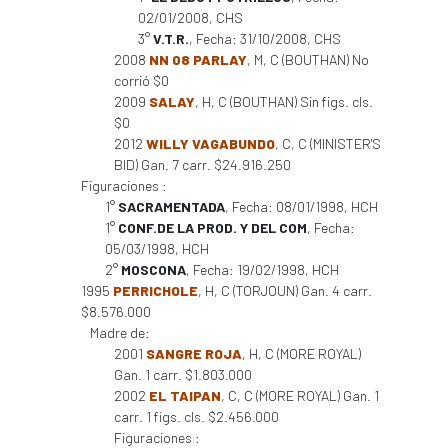
02/01/2008, CHS
3°
V.T.R.
, Fecha: 31/10/2008, CHS
2008
NN 08 PARLAY
, M, C (BOUTHAN) No
corrió $0
2009
SALAY
, H, C (BOUTHAN) Sin figs. cls.
$0
2012
WILLY VAGABUNDO
, C, C (MINISTER'S
BID) Gan. 7 carr. $24.916.250
Figuraciones :
1°
SACRAMENTADA
, Fecha: 08/01/1998, HCH
1°
CONF.DE LA PROD. Y DEL COM
, Fecha:
05/03/1998, HCH
2°
MOSCONA
, Fecha: 19/02/1998, HCH
1995
PERRICHOLE
, H, C (TORJOUN) Gan. 4 carr.
$8.576.000
Madre de:
2001
SANGRE ROJA
, H, C (MORE ROYAL)
Gan. 1 carr. $1.803.000
2002
EL TAIPAN
, C, C (MORE ROYAL) Gan. 1
carr. 1 figs. cls. $2.456.000
Figuraciones :