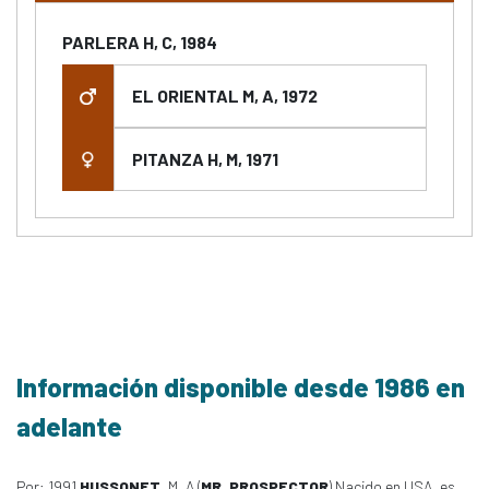
PARLERA H, C, 1984
EL ORIENTAL M, A, 1972
PITANZA H, M, 1971
Información disponible desde 1986 en
adelante
Por: 1991
HUSSONET
, M, A (
MR. PROSPECTOR
) Nacido en USA, es