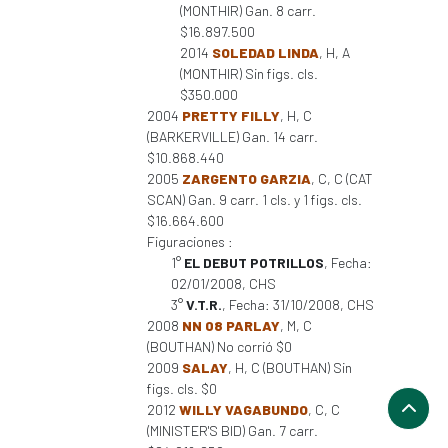
(MONTHIR) Gan. 8 carr.
$16.897.500
2014
SOLEDAD LINDA
, H, A
(MONTHIR) Sin figs. cls.
$350.000
2004
PRETTY FILLY
, H, C
(BARKERVILLE) Gan. 14 carr.
$10.868.440
2005
ZARGENTO GARZIA
, C, C (CAT
SCAN) Gan. 9 carr. 1 cls. y 1 figs. cls.
$16.664.600
Figuraciones :
1°
EL DEBUT POTRILLOS
, Fecha:
02/01/2008, CHS
3°
V.T.R.
, Fecha: 31/10/2008, CHS
2008
NN 08 PARLAY
, M, C
(BOUTHAN) No corrió $0
2009
SALAY
, H, C (BOUTHAN) Sin
figs. cls. $0
2012
WILLY VAGABUNDO
, C, C
(MINISTER'S BID) Gan. 7 carr.