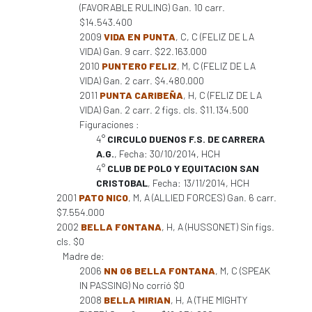
(FAVORABLE RULING) Gan. 10 carr.
$14.543.400
2009
VIDA EN PUNTA
, C, C (FELIZ DE LA
VIDA) Gan. 9 carr. $22.163.000
2010
PUNTERO FELIZ
, M, C (FELIZ DE LA
VIDA) Gan. 2 carr. $4.480.000
2011
PUNTA CARIBEÑA
, H, C (FELIZ DE LA
VIDA) Gan. 2 carr. 2 figs. cls. $11.134.500
Figuraciones :
4°
CIRCULO DUENOS F.S. DE CARRERA
A.G.
, Fecha: 30/10/2014, HCH
4°
CLUB DE POLO Y EQUITACION SAN
CRISTOBAL
, Fecha: 13/11/2014, HCH
2001
PATO NICO
, M, A (ALLIED FORCES) Gan. 6 carr.
$7.554.000
2002
BELLA FONTANA
, H, A (HUSSONET) Sin figs.
cls. $0
Madre de:
2006
NN 06 BELLA FONTANA
, M, C (SPEAK
IN PASSING) No corrió $0
2008
BELLA MIRIAN
, H, A (THE MIGHTY