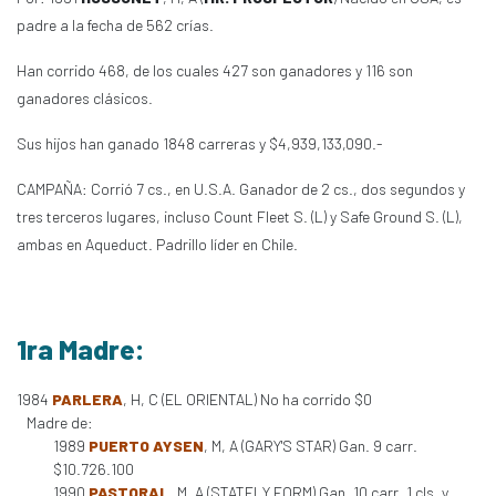
padre a la fecha de 562 crías.
Han corrido 468, de los cuales 427 son ganadores y 116 son
ganadores clásicos.
Sus hijos han ganado 1848 carreras y $4,939,133,090.-
CAMPAÑA: Corrió 7 cs., en U.S.A. Ganador de 2 cs., dos segundos y
tres terceros lugares, incluso Count Fleet S. (L) y Safe Ground S. (L),
ambas en Aqueduct. Padrillo líder en Chile.
1ra Madre:
1984
PARLERA
, H, C (EL ORIENTAL) No ha corrido $0
Madre de:
1989
PUERTO AYSEN
, M, A (GARY'S STAR) Gan. 9 carr.
$10.726.100
1990
PASTORAL
, M, A (STATELY FORM) Gan. 10 carr. 1 cls. y