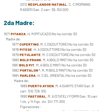
2012
RESPLANDOR MATINAL
, C, C (MORNING
RAIDER) Gan. 2 carr. $6.150.000
2da Madre:
1971
PITANZA
, H, M (PITUCAZO) No ha corrido $0
Madre de:
1977
CUPERTINO
, M, C (SEDUTTORE) No ha corrido $0
1978
PITESE
, H, A (SEDUTTORE) No ha corrido $0
1979
PETULANTE
, M, C (SEDUTTORE) No ha corrido $0
1980
BOLD PRANK
, M, A (BOLD MINT) No ha corrido $0
1981
BOLD PIT
, M, A (BOLD MINT) No ha corrido $0
1982
PORTALON *
, M, M (BOLD MINT) No ha corrido $0
1984
PARLERA
, H, C (EL ORIENTAL) No ha corrido $0
Madre de:
1989
PUERTO AYSEN
, M, A (GARY'S STAR) Gan. 9
carr. $10.726.100
1990
PASTORAL
, M, A (STATELY FORM) Gan. 10 carr.
1 cls. y 14 figs. cls. $41.771.300
Figuraciones :