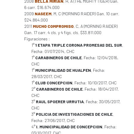
2008
BELLA MIRIAN
, H, A (THE MIGHTY TIGER) Gan.
6 carr. $16.674.000
2009
NASEEM
, M, C (MORNING RAIDER) Gan. 10 carr.
$24.864.000
2011
MUCHO COMPROMISO
, C, A (MORNING RAIDER)
Gan. 17 carr. 4 cls. y 4 figs. cls. $33.811.000
Figuraciones :
1°
1 ETAPA TRIPLE CORONA PROMESAS DEL SUR
,
Fecha: 01/07/2014, CHC
1°
CARABINEROS DE CHILE
, Fecha: 12/04/2016,
CHC
1°
MUNICIPALIDAD DE HUALPEN
, Fecha:
28/03/2017, CHC
1°
CLUB CONCEPCION
, Fecha: 10/10/2017, CHC
2°
CARABINEROS DE CHILE
, Fecha: 18/04/2017,
CHC
3°
RAUL SPOERER URRUTIA
, Fecha: 30/05/2017,
CHC
3°
POLICIA DE INVESTIGACIONES DE CHILE
,
Fecha: 27/06/2017, CHC
4°
I. MUNICIPALIDAD DE CONCEPCION
, Fecha:
03/10/2017, CHC