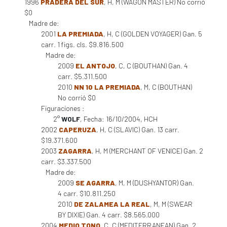
1996
PRADERA DEL SUR
, H, M (WAGON MASTER) No corrió
$0
Madre de:
2001
LA PREMIADA
, H, C (GOLDEN VOYAGER) Gan. 5
carr. 1 figs. cls. $9.816.500
Madre de:
2009
EL ANTOJO
, C, C (BOUTHAN) Gan. 4
carr. $5.311.500
2010
NN 10 LA PREMIADA
, M, C (BOUTHAN)
No corrió $0
Figuraciones :
2°
WOLF
, Fecha: 16/10/2004, HCH
2002
CAPERUZA
, H, C (SLAVIC) Gan. 13 carr.
$19.371.600
2003
ZAGARRA
, H, M (MERCHANT OF VENICE) Gan. 2
carr. $3.337.500
Madre de:
2009
SE AGARRA
, M, M (DUSHYANTOR) Gan.
4 carr. $10.811.250
2010
DE ZALAMEA LA REAL
, M, M (SWEAR
BY DIXIE) Gan. 4 carr. $8.565.000
2004
MEDIO TONO
, C, C (MEDITERRANEAN) Gan. 2