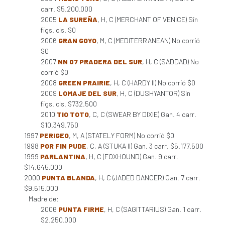
carr. $5.200.000
2005
LA SUREÑA
, H, C (MERCHANT OF VENICE) Sin
figs. cls. $0
2006
GRAN GOYO
, M, C (MEDITERRANEAN) No corrió
$0
2007
NN 07 PRADERA DEL SUR
, H, C (SADDAD) No
corrió $0
2008
GREEN PRAIRIE
, H, C (HARDY II) No corrió $0
2009
LOMAJE DEL SUR
, H, C (DUSHYANTOR) Sin
figs. cls. $732.500
2010
TIO TOTO
, C, C (SWEAR BY DIXIE) Gan. 4 carr.
$10.349.750
1997
PERIGEO
, M, A (STATELY FORM) No corrió $0
1998
POR FIN PUDE
, C, A (STUKA II) Gan. 3 carr. $5.177.500
1999
PARLANTINA
, H, C (FOXHOUND) Gan. 9 carr.
$14.645.000
2000
PUNTA BLANDA
, H, C (JADED DANCER) Gan. 7 carr.
$9.615.000
Madre de:
2006
PUNTA FIRME
, H, C (SAGITTARIUS) Gan. 1 carr.
$2.250.000