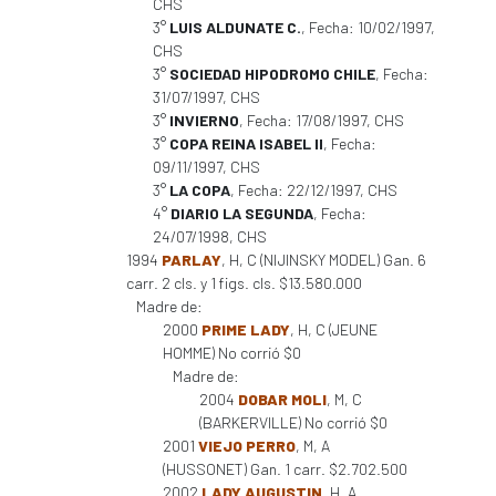
CHS
3°
LUIS ALDUNATE C.
, Fecha: 10/02/1997,
CHS
3°
SOCIEDAD HIPODROMO CHILE
, Fecha:
31/07/1997, CHS
3°
INVIERNO
, Fecha: 17/08/1997, CHS
3°
COPA REINA ISABEL II
, Fecha:
09/11/1997, CHS
3°
LA COPA
, Fecha: 22/12/1997, CHS
4°
DIARIO LA SEGUNDA
, Fecha:
24/07/1998, CHS
1994
PARLAY
, H, C (NIJINSKY MODEL) Gan. 6
carr. 2 cls. y 1 figs. cls. $13.580.000
Madre de:
2000
PRIME LADY
, H, C (JEUNE
HOMME) No corrió $0
Madre de:
2004
DOBAR MOLI
, M, C
(BARKERVILLE) No corrió $0
2001
VIEJO PERRO
, M, A
(HUSSONET) Gan. 1 carr. $2.702.500
2002
LADY AUGUSTIN
, H, A