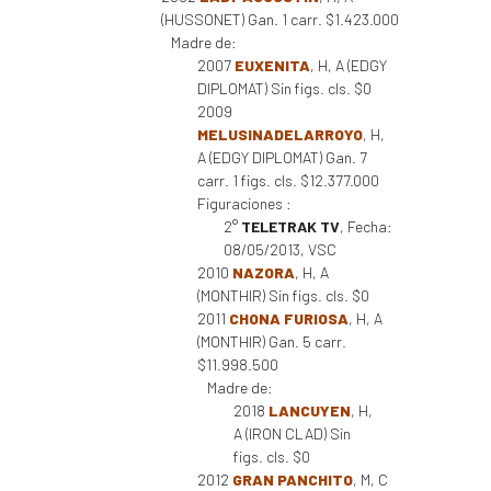
(HUSSONET) Gan. 1 carr. $1.423.000
Madre de:
2007
EUXENITA
, H, A (EDGY
DIPLOMAT) Sin figs. cls. $0
2009
MELUSINADELARROYO
, H,
A (EDGY DIPLOMAT) Gan. 7
carr. 1 figs. cls. $12.377.000
Figuraciones :
2°
TELETRAK TV
, Fecha:
08/05/2013, VSC
2010
NAZORA
, H, A
(MONTHIR) Sin figs. cls. $0
2011
CHONA FURIOSA
, H, A
(MONTHIR) Gan. 5 carr.
$11.998.500
Madre de:
2018
LANCUYEN
, H,
A (IRON CLAD) Sin
figs. cls. $0
2012
GRAN PANCHITO
, M, C