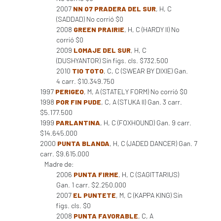
2007
NN 07 PRADERA DEL SUR
, H, C
(SADDAD) No corrió $0
2008
GREEN PRAIRIE
, H, C (HARDY II) No
corrió $0
2009
LOMAJE DEL SUR
, H, C
(DUSHYANTOR) Sin figs. cls. $732.500
2010
TIO TOTO
, C, C (SWEAR BY DIXIE) Gan.
4 carr. $10.349.750
1997
PERIGEO
, M, A (STATELY FORM) No corrió $0
1998
POR FIN PUDE
, C, A (STUKA II) Gan. 3 carr.
$5.177.500
1999
PARLANTINA
, H, C (FOXHOUND) Gan. 9 carr.
$14.645.000
2000
PUNTA BLANDA
, H, C (JADED DANCER) Gan. 7
carr. $9.615.000
Madre de:
2006
PUNTA FIRME
, H, C (SAGITTARIUS)
Gan. 1 carr. $2.250.000
2007
EL PUNTETE
, M, C (KAPPA KING) Sin
figs. cls. $0
2008
PUNTA FAVORABLE
, C, A