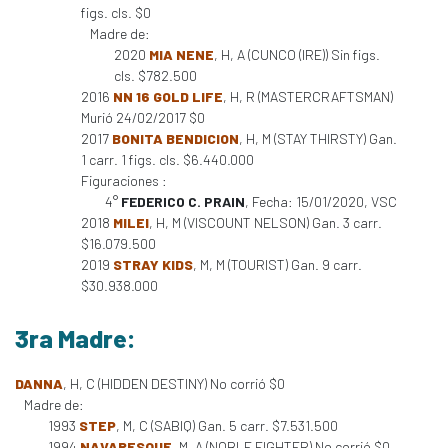
figs. cls. $0
Madre de:
2020
MIA NENE
, H, A (CUNCO (IRE)) Sin figs.
cls. $782.500
2016
NN 16 GOLD LIFE
, H, R (MASTERCRAFTSMAN)
Murió 24/02/2017 $0
2017
BONITA BENDICION
, H, M (STAY THIRSTY) Gan.
1 carr. 1 figs. cls. $6.440.000
Figuraciones :
4°
FEDERICO C. PRAIN
, Fecha: 15/01/2020, VSC
2018
MILEI
, H, M (VISCOUNT NELSON) Gan. 3 carr.
$16.079.500
2019
STRAY KIDS
, M, M (TOURIST) Gan. 9 carr.
$30.938.000
3ra Madre:
DANNA
, H, C (HIDDEN DESTINY) No corrió $0
Madre de:
1993
STEP
, M, C (SABIQ) Gan. 5 carr. $7.531.500
1994
NAVARESQUE
, M, A (NOBLE FIGHTER) No corrió $0