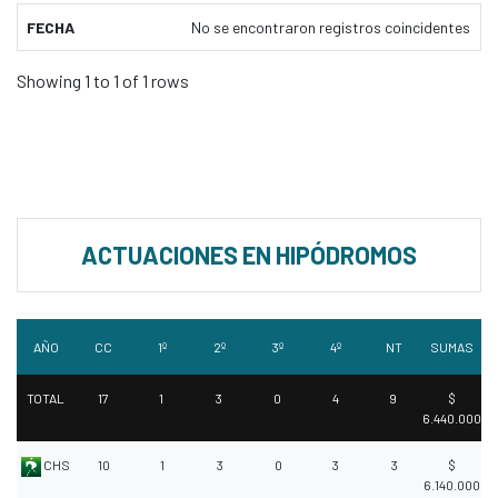
FECHA
No se encontraron registros coincidentes
Showing 1 to 1 of 1 rows
ACTUACIONES EN HIPÓDROMOS
AÑO
CC
1º
2º
3º
4º
NT
SUMAS
TOTAL
17
1
3
0
4
9
$
6.440.000
CHS
10
1
3
0
3
3
$
6.140.000