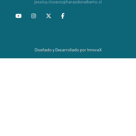
jessica.rioseco@harasdonalberto.cl
Diseñado y Desarrollado por InnovaX