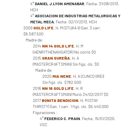
4°
DANIEL J.LYON AMENABAR
, Fecha: 31/08/2013,
HCH
4°
ASOCIACION DE INDUSTRIAS METALURGICAS Y
METAL MECA
, Fecha: 02/11/2013, HCH
2009
GOLD LIFE
, H, M (STUKA II) Gan. 3 carr.
$6.587.500
Madre de:
2014
NN 14 GOLD LIFE
, H, M
(HENRYTHENAVIGATOR) No corrió $0
2015
GRAN SUREÑA
, H, A
(MASTERCRAFTSMAN) Sin figs. cls. $0
Madre de:
2020
MIA NENE
, H, A (CUNCO (IRE))
Sin figs. cls. $782.500
2016
NN 16 GOLD LIFE
, H, R
(MASTERCRAFTSMAN) Murió 24/02/2017 $0
2017
BONITA BENDICION
, H, M (STAY
THIRSTY) Gan. 1 carr. 1 figs. cls. $6.440.000
Figuraciones :
4°
FEDERICO C. PRAIN
, Fecha: 15/01/2020,
VSC