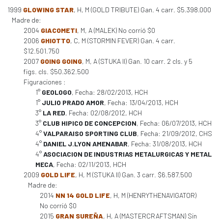
1999
GLOWING STAR
, H, M (GOLD TRIBUTE) Gan. 4 carr. $5.398.000
Madre de:
2004
GIACOMETI
, M, A (MALEK) No corrió $0
2006
GHIOTTO
, C, M (STORMIN FEVER) Gan. 4 carr.
$12.501.750
2007
GOING GOING
, M, A (STUKA II) Gan. 10 carr. 2 cls. y 5
figs. cls. $50.362.500
Figuraciones :
1°
GEOLOGO
, Fecha: 28/02/2013, HCH
1°
JULIO PRADO AMOR
, Fecha: 13/04/2013, HCH
3°
LA RED
, Fecha: 02/08/2012, HCH
3°
CLUB HIPICO DE CONCEPCION
, Fecha: 06/07/2013, HCH
4°
VALPARAISO SPORTING CLUB
, Fecha: 21/09/2012, CHS
4°
DANIEL J.LYON AMENABAR
, Fecha: 31/08/2013, HCH
4°
ASOCIACION DE INDUSTRIAS METALURGICAS Y METAL
MECA
, Fecha: 02/11/2013, HCH
2009
GOLD LIFE
, H, M (STUKA II) Gan. 3 carr. $6.587.500
Madre de:
2014
NN 14 GOLD LIFE
, H, M (HENRYTHENAVIGATOR)
No corrió $0
2015
GRAN SUREÑA
, H, A (MASTERCRAFTSMAN) Sin