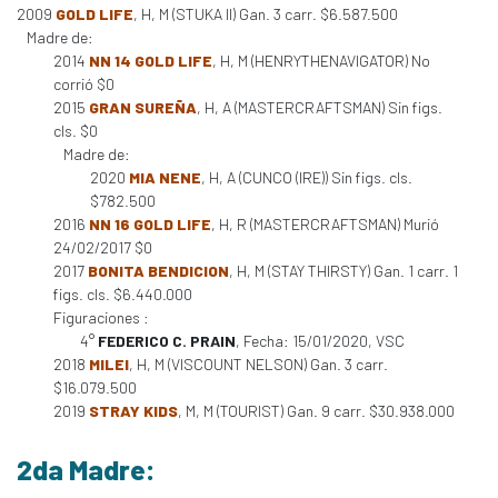
2009
GOLD LIFE
, H, M (STUKA II) Gan. 3 carr. $6.587.500
Madre de:
2014
NN 14 GOLD LIFE
, H, M (HENRYTHENAVIGATOR) No
corrió $0
2015
GRAN SUREÑA
, H, A (MASTERCRAFTSMAN) Sin figs.
cls. $0
Madre de:
2020
MIA NENE
, H, A (CUNCO (IRE)) Sin figs. cls.
$782.500
2016
NN 16 GOLD LIFE
, H, R (MASTERCRAFTSMAN) Murió
24/02/2017 $0
2017
BONITA BENDICION
, H, M (STAY THIRSTY) Gan. 1 carr. 1
figs. cls. $6.440.000
Figuraciones :
4°
FEDERICO C. PRAIN
, Fecha: 15/01/2020, VSC
2018
MILEI
, H, M (VISCOUNT NELSON) Gan. 3 carr.
$16.079.500
2019
STRAY KIDS
, M, M (TOURIST) Gan. 9 carr. $30.938.000
2da Madre: