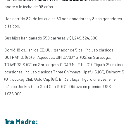
padre a la fecha de 98 crías.
Han corrido 82, de los cuales 60 son ganadores y 8 son ganadores
clásicos.
Sus hijos han ganado 359 carreras y $1,249,324,600.-
Corrió 18 cs., en los EE.UU., ganador de 5 cs., incluso clásicos
GOTHAM S. (G3) en Aqueduct; JIM DANDY S, (G2) en Saratoga;
TRAVERS S.(G1) en Saratoga; y CIGAR MILE H. (G1). Figuró 2º en cinco
ocasiones, incluso clásicos Three Chimneys Hipeful S.(G1); Belmont S.
(G1); Jockey Club Gold Cup (G1). En 3er. lugar figuró una vez, en el
clásico Jockey Club Gold Cup S. (G1). Obtuvo en premios US$
1.936.000.-
1ra Madre: