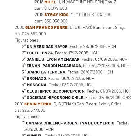
2018
MILEI
, H, M (VISCOUNT NELSON) Gan. 3
carr. $16.079.500
2019
STRAY KIDS
, M, M (TOURIST) Gan. 9
carr. $30.938.000
2000
GIAN FRANCO FERRE
, C, C (ITHAKI) Gan. 7 carr. 9 figs.
cls. $24.562.000
Figuraciones :
2°
UNIVERSIDAD MAYOR
, Fecha: 28/05/2005, HCH
2°
ECCELLENZA
, Fecha: 17/12/2005, HCH
3°
DANIEL J. LYON AMENABAR
, Fecha: 03/09/2005, HCH
3°
ERNANI PARODI MADARIAGA
, Fecha: 22/06/2006, HCH
3°
DIARIO LA TERCERA
, Fecha: 20/07/2006, HCH
4°
BROMAZO
, Fecha: 05/02/2005, HCH
4°
MOSCONA
, Fecha: 03/12/2005, HCH
4°
CLUB HIPICO DE CONCEPCION
, Fecha: 01/07/2006, HCH
4°
SOCIEDAD HIPODROMO CHILE
, Fecha: 07/08/2006, CHS
2001
KEVIN YERKO
, C, C (ITHAKI) Gan. 7 carr. 1 cls. y 9 figs.
cls. $25.577.500
Figuraciones :
1°
CAMARA CHILENO- ARGENTINA DE COMERCIO
, Fecha:
16/04/2005, HCH
2°
YUMBEL
, Fecha: 26/03/2005, HCH