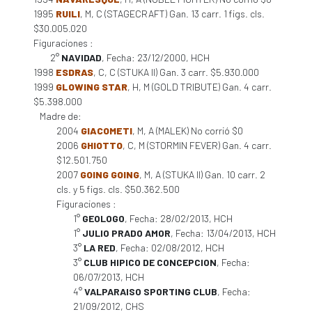
1995
RUILI
, M, C (STAGECRAFT) Gan. 13 carr. 1 figs. cls.
$30.005.020
Figuraciones :
2°
NAVIDAD
, Fecha: 23/12/2000, HCH
1998
ESDRAS
, C, C (STUKA II) Gan. 3 carr. $5.930.000
1999
GLOWING STAR
, H, M (GOLD TRIBUTE) Gan. 4 carr.
$5.398.000
Madre de:
2004
GIACOMETI
, M, A (MALEK) No corrió $0
2006
GHIOTTO
, C, M (STORMIN FEVER) Gan. 4 carr.
$12.501.750
2007
GOING GOING
, M, A (STUKA II) Gan. 10 carr. 2
cls. y 5 figs. cls. $50.362.500
Figuraciones :
1°
GEOLOGO
, Fecha: 28/02/2013, HCH
1°
JULIO PRADO AMOR
, Fecha: 13/04/2013, HCH
3°
LA RED
, Fecha: 02/08/2012, HCH
3°
CLUB HIPICO DE CONCEPCION
, Fecha:
06/07/2013, HCH
4°
VALPARAISO SPORTING CLUB
, Fecha:
21/09/2012, CHS