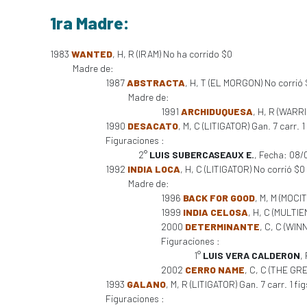
1ra Madre:
1983
WANTED
, H, R (IRAM) No ha corrido $0
Madre de:
1987
ABSTRACTA
, H, T (EL MORGON) No corrió
Madre de:
1991
ARCHIDUQUESA
, H, R (WARR
1990
DESACATO
, M, C (LITIGATOR) Gan. 7 carr. 1
Figuraciones :
2°
LUIS SUBERCASEAUX E.
, Fecha: 08/
1992
INDIA LOCA
, H, C (LITIGATOR) No corrió $0
Madre de:
1996
BACK FOR GOOD
, M, M (MOCI
1999
INDIA CELOSA
, H, C (MULTIEN
2000
DETERMINANTE
, C, C (WINN
Figuraciones :
1°
LUIS VERA CALDERON
,
2002
CERRO NAME
, C, C (THE GR
1993
GALANO
, M, R (LITIGATOR) Gan. 7 carr. 1 fi
Figuraciones :