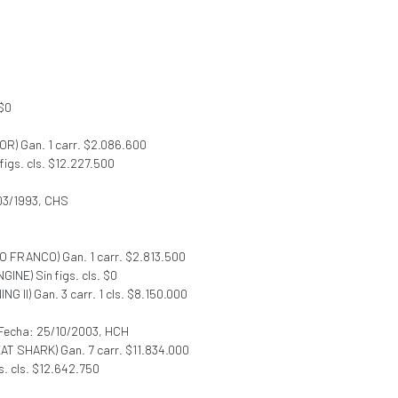
 $0
IOR) Gan. 1 carr. $2.086.600
 figs. cls. $12.227.500
03/1993, CHS
TO FRANCO) Gan. 1 carr. $2.813.500
GINE) Sin figs. cls. $0
ING II) Gan. 3 carr. 1 cls. $8.150.000
 Fecha: 25/10/2003, HCH
EAT SHARK) Gan. 7 carr. $11.834.000
gs. cls. $12.642.750