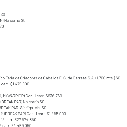
0
 $0
N) No corrió $0
 $0
ico Feria de Criadores de Caballos F. S. de Carreas S.A. (1.700 mts.) $0
2 carr. $1.475.000
M, M (WARRIOR) Gan. 1 carr. $936.750
C (BREAK PAR) No corrió $0
(BREAK PAR) Sin figs. cls. $0
, M (BREAK PAR) Gan. 1 carr. $1.465.000
. 13 carr. $27.574.850
 2 carr. $4.459.050