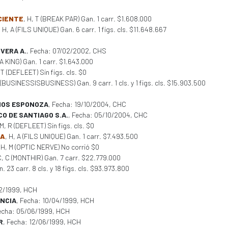
CIENTE
, H, T (BREAK PAR) Gan. 1 carr. $1.608.000
, H, A (FILS UNIQUE) Gan. 6 carr. 1 figs. cls. $11.648.667
VERA A.
, Fecha: 07/02/2002, CHS
CA KING) Gan. 1 carr. $1.643.000
, T (DEFLEET) Sin figs. cls. $0
C (BUSINESSISBUSINESS) Gan. 9 carr. 1 cls. y 1 figs. cls. $15.903.500
IOS ESPONOZA
, Fecha: 19/10/2004, CHC
CO DE SANTIAGO S.A.
, Fecha: 05/10/2004, CHC
 M, R (DEFLEET) Sin figs. cls. $0
CA
, H, A (FILS UNIQUE) Gan. 1 carr. $7.493.500
 H, M (OPTIC NERVE) No corrió $0
C, C (MONTHIR) Gan. 7 carr. $22.779.000
. 23 carr. 8 cls. y 18 figs. cls. $93.973.800
02/1999, HCH
ENCIA
, Fecha: 10/04/1999, HCH
Fecha: 05/06/1999, HCH
R
, Fecha: 12/06/1999, HCH