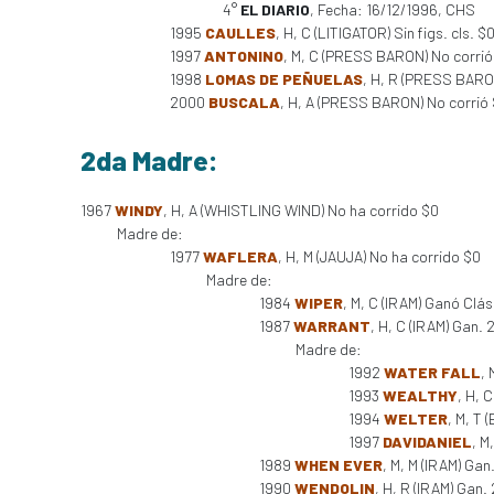
4°
EL DIARIO
, Fecha: 16/12/1996, CHS
1995
CAULLES
, H, C (LITIGATOR) Sin figs. cls. $
1997
ANTONINO
, M, C (PRESS BARON) No corrió
1998
LOMAS DE PEÑUELAS
, H, R (PRESS BARO
2000
BUSCALA
, H, A (PRESS BARON) No corrió
2da Madre:
1967
WINDY
, H, A (WHISTLING WIND) No ha corrido $0
Madre de:
1977
WAFLERA
, H, M (JAUJA) No ha corrido $0
Madre de:
1984
WIPER
, M, C (IRAM) Ganó Clás
1987
WARRANT
, H, C (IRAM) Gan. 
Madre de:
1992
WATER FALL
, 
1993
WEALTHY
, H, 
1994
WELTER
, M, T 
1997
DAVIDANIEL
, M
1989
WHEN EVER
, M, M (IRAM) Gan
1990
WENDOLIN
, H, R (IRAM) Gan.