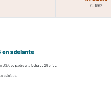
C. 1962
6 en adelante
en USA, es padre a la fecha de 28 crías.
es clásicos.