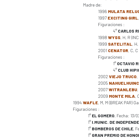
Madre de:
1996
MULATA RELU
1997
EXCITING GIRL
Figuraciones :
4°
CARLOS RI
1998
WYSS
, H, R (IN
1999
SATELITAL
, H
2001
CENATOR
, C, 
Figuraciones :
1°
OCTAVIO R
4°
CLUB HIPI
2002
VIEJO TRUCO
,
2005
NAHUELHUIN
2007
WITRANLEBU
,
2009
MONTE MILA
, 
1994
WAFLE
, M, M (BREAK PAR) Gan
Figuraciones :
1°
EL GOMERO
, Fecha: 13/
1°
I.MUNIC. DE INDEPEND
1°
BOMBEROS DE CHILE
, 
1°
GRAN PREMIO DE HONO