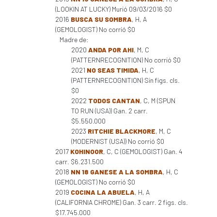
(LOOKIN AT LUCKY) Murió 09/03/2016 $0
2016
BUSCA SU SOMBRA
, H, A
(GEMOLOGIST) No corrió $0
Madre de:
2020
ANDA POR AHI
, M, C
(PATTERNRECOGNITION) No corrió $0
2021
NO SEAS TIMIDA
, H, C
(PATTERNRECOGNITION) Sin figs. cls.
$0
2022
TODOS CANTAN
, C, M (SPUN
TO RUN (USA)) Gan. 2 carr.
$5.550.000
2023
RITCHIE BLACKMORE
, M, C
(MODERNIST (USA)) No corrió $0
2017
KOHINOOR
, C, C (GEMOLOGIST) Gan. 4
carr. $6.231.500
2018
NN 18 GANESE A LA SOMBRA
, H, C
(GEMOLOGIST) No corrió $0
2019
COCINA LA ABUELA
, H, A
(CALIFORNIA CHROME) Gan. 3 carr. 2 figs. cls.
$17.745.000