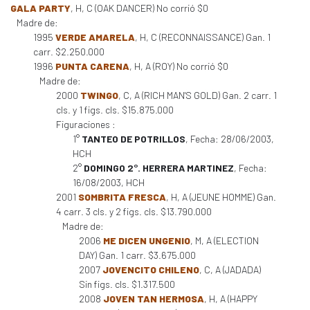
GALA PARTY
, H, C (OAK DANCER) No corrió $0
Madre de:
1995
VERDE AMARELA
, H, C (RECONNAISSANCE) Gan. 1
carr. $2.250.000
1996
PUNTA CARENA
, H, A (ROY) No corrió $0
Madre de:
2000
TWINGO
, C, A (RICH MAN'S GOLD) Gan. 2 carr. 1
cls. y 1 figs. cls. $15.875.000
Figuraciones :
1°
TANTEO DE POTRILLOS
, Fecha: 28/06/2003,
HCH
2°
DOMINGO 2°. HERRERA MARTINEZ
, Fecha:
16/08/2003, HCH
2001
SOMBRITA FRESCA
, H, A (JEUNE HOMME) Gan.
4 carr. 3 cls. y 2 figs. cls. $13.790.000
Madre de:
2006
ME DICEN UNGENIO
, M, A (ELECTION
DAY) Gan. 1 carr. $3.675.000
2007
JOVENCITO CHILENO
, C, A (JADADA)
Sin figs. cls. $1.317.500
2008
JOVEN TAN HERMOSA
, H, A (HAPPY