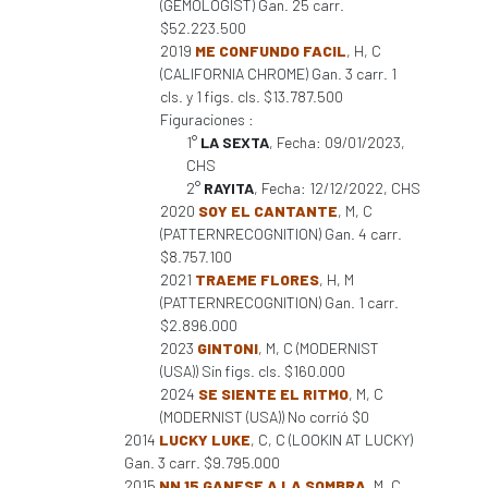
(GEMOLOGIST) Gan. 25 carr.
$52.223.500
2019
ME CONFUNDO FACIL
, H, C
(CALIFORNIA CHROME) Gan. 3 carr. 1
cls. y 1 figs. cls. $13.787.500
Figuraciones :
1°
LA SEXTA
, Fecha: 09/01/2023,
CHS
2°
RAYITA
, Fecha: 12/12/2022, CHS
2020
SOY EL CANTANTE
, M, C
(PATTERNRECOGNITION) Gan. 4 carr.
$8.757.100
2021
TRAEME FLORES
, H, M
(PATTERNRECOGNITION) Gan. 1 carr.
$2.896.000
2023
GINTONI
, M, C (MODERNIST
(USA)) Sin figs. cls. $160.000
2024
SE SIENTE EL RITMO
, M, C
(MODERNIST (USA)) No corrió $0
2014
LUCKY LUKE
, C, C (LOOKIN AT LUCKY)
Gan. 3 carr. $9.795.000
2015
NN 15 GANESE A LA SOMBRA
, M, C