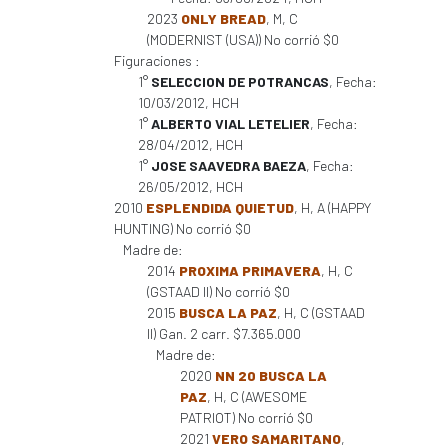
2023
ONLY BREAD
, M, C
(MODERNIST (USA)) No corrió $0
Figuraciones :
1°
SELECCION DE POTRANCAS
, Fecha:
10/03/2012, HCH
1°
ALBERTO VIAL LETELIER
, Fecha:
28/04/2012, HCH
1°
JOSE SAAVEDRA BAEZA
, Fecha:
26/05/2012, HCH
2010
ESPLENDIDA QUIETUD
, H, A (HAPPY
HUNTING) No corrió $0
Madre de:
2014
PROXIMA PRIMAVERA
, H, C
(GSTAAD II) No corrió $0
2015
BUSCA LA PAZ
, H, C (GSTAAD
II) Gan. 2 carr. $7.365.000
Madre de:
2020
NN 20 BUSCA LA
PAZ
, H, C (AWESOME
PATRIOT) No corrió $0
2021
VERO SAMARITANO
,