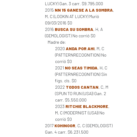
LUCKY) Gan. 3 carr. $9.795.000
2015
NN 15 GANESE A LA SOMBRA
,
M, C (LOOKIN AT LUCKY) Murió
09/03/2016 $0
2016
BUSCA SU SOMBRA
, H, A
(GEMOLOGIST) No corrió $0
Madre de:
2020
ANDA POR AHI
, M, C
(PATTERNRECOGNITION) No
corrió $0
2021
NO SEAS TIMIDA
, H, C
(PATTERNRECOGNITION) Sin
figs. cls. $0
2022
TODOS CANTAN
, C, M
(SPUN TO RUN (USA)) Gan. 2
carr. $5.550.000
2023
RITCHIE BLACKMORE
,
M, C (MODERNIST (USA)) No
corrió $0
2017
KOHINOOR
, C, C (GEMOLOGIST)
Gan. 4 carr. $6.231.500