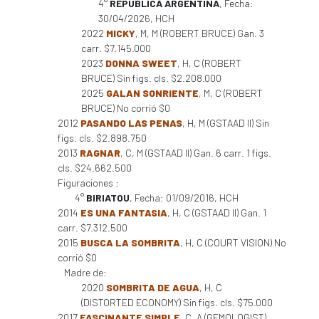
4°
REPUBLICA ARGENTINA
, Fecha:
30/04/2026, HCH
2022
MICKY
, M, M (ROBERT BRUCE) Gan. 3
carr. $7.145.000
2023
DONNA SWEET
, H, C (ROBERT
BRUCE) Sin figs. cls. $2.208.000
2025
GALAN SONRIENTE
, M, C (ROBERT
BRUCE) No corrió $0
2012
PASANDO LAS PENAS
, H, M (GSTAAD II) Sin
figs. cls. $2.898.750
2013
RAGNAR
, C, M (GSTAAD II) Gan. 6 carr. 1 figs.
cls. $24.662.500
Figuraciones :
4°
BIRIATOU
, Fecha: 01/09/2016, HCH
2014
ES UNA FANTASIA
, H, C (GSTAAD II) Gan. 1
carr. $7.312.500
2015
BUSCA LA SOMBRITA
, H, C (COURT VISION) No
corrió $0
Madre de:
2020
SOMBRITA DE AGUA
, H, C
(DISTORTED ECONOMY) Sin figs. cls. $75.000
2017
FASCINANTE SIMPLE
, C, A (GEMOLOGIST)