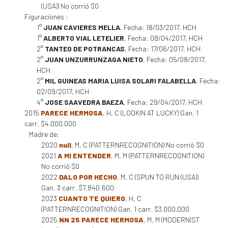
(USA)) No corrió $0
Figuraciones :
1°
JUAN CAVIERES MELLA
, Fecha: 18/03/2017, HCH
1°
ALBERTO VIAL LETELIER
, Fecha: 08/04/2017, HCH
2°
TANTEO DE POTRANCAS
, Fecha: 17/06/2017, HCH
2°
JUAN UNZURRUNZAGA NIETO
, Fecha: 05/08/2017,
HCH
2°
MIL GUINEAS MARIA LUISA SOLARI FALABELLA
, Fecha:
02/09/2017, HCH
4°
JOSE SAAVEDRA BAEZA
, Fecha: 29/04/2017, HCH
2015
PARECE HERMOSA
, H, C (LOOKIN AT LUCKY) Gan. 1
carr. $4.000.000
Madre de:
2020
null
, M, C (PATTERNRECOGNITION) No corrió $0
2021
A MI ENTENDER
, M, M (PATTERNRECOGNITION)
No corrió $0
2022
DALO POR HECHO
, M, C (SPUN TO RUN (USA))
Gan. 3 carr. $7.840.600
2023
CUANTO TE QUIERO
, H, C
(PATTERNRECOGNITION) Gan. 1 carr. $3.000.000
2025
NN 25 PARECE HERMOSA
, M, M (MODERNIST