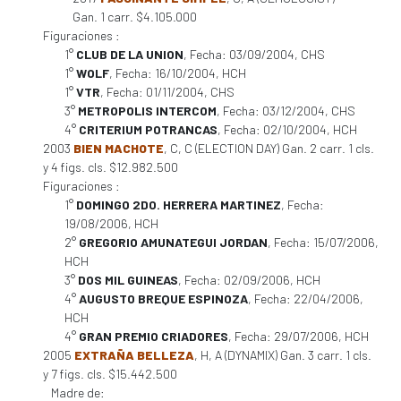
Gan. 1 carr. $4.105.000
Figuraciones :
1°
CLUB DE LA UNION
, Fecha: 03/09/2004, CHS
1°
WOLF
, Fecha: 16/10/2004, HCH
1°
VTR
, Fecha: 01/11/2004, CHS
3°
METROPOLIS INTERCOM
, Fecha: 03/12/2004, CHS
4°
CRITERIUM POTRANCAS
, Fecha: 02/10/2004, HCH
2003
BIEN MACHOTE
, C, C (ELECTION DAY) Gan. 2 carr. 1 cls.
y 4 figs. cls. $12.982.500
Figuraciones :
1°
DOMINGO 2DO. HERRERA MARTINEZ
, Fecha:
19/08/2006, HCH
2°
GREGORIO AMUNATEGUI JORDAN
, Fecha: 15/07/2006,
HCH
3°
DOS MIL GUINEAS
, Fecha: 02/09/2006, HCH
4°
AUGUSTO BREQUE ESPINOZA
, Fecha: 22/04/2006,
HCH
4°
GRAN PREMIO CRIADORES
, Fecha: 29/07/2006, HCH
2005
EXTRAÑA BELLEZA
, H, A (DYNAMIX) Gan. 3 carr. 1 cls.
y 7 figs. cls. $15.442.500
Madre de: