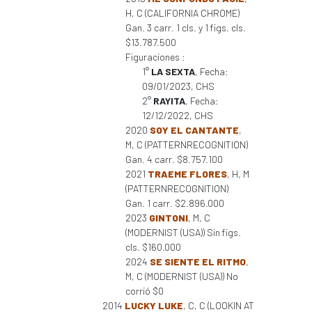
H, C (CALIFORNIA CHROME)
Gan. 3 carr. 1 cls. y 1 figs. cls.
$13.787.500
Figuraciones :
1°
LA SEXTA
, Fecha:
09/01/2023, CHS
2°
RAYITA
, Fecha:
12/12/2022, CHS
2020
SOY EL CANTANTE
,
M, C (PATTERNRECOGNITION)
Gan. 4 carr. $8.757.100
2021
TRAEME FLORES
, H, M
(PATTERNRECOGNITION)
Gan. 1 carr. $2.896.000
2023
GINTONI
, M, C
(MODERNIST (USA)) Sin figs.
cls. $160.000
2024
SE SIENTE EL RITMO
,
M, C (MODERNIST (USA)) No
corrió $0
2014
LUCKY LUKE
, C, C (LOOKIN AT