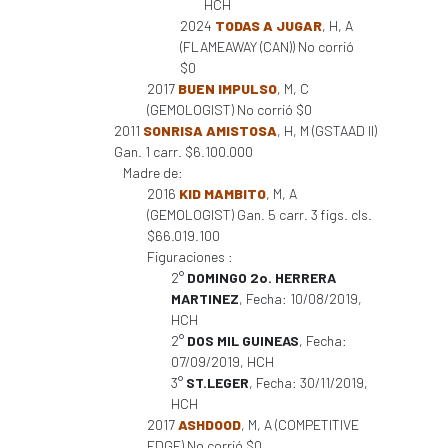
HCH
2024
TODAS A JUGAR
, H, A
(FLAMEAWAY (CAN)) No corrió
$0
2017
BUEN IMPULSO
, M, C
(GEMOLOGIST) No corrió $0
2011
SONRISA AMISTOSA
, H, M (GSTAAD II)
Gan. 1 carr. $6.100.000
Madre de:
2016
KID MAMBITO
, M, A
(GEMOLOGIST) Gan. 5 carr. 3 figs. cls.
$66.019.100
Figuraciones :
2°
DOMINGO 2o. HERRERA
MARTINEZ
, Fecha: 10/08/2019,
HCH
2°
DOS MIL GUINEAS
, Fecha:
07/09/2019, HCH
3°
ST.LEGER
, Fecha: 30/11/2019,
HCH
2017
ASHDOOD
, M, A (COMPETITIVE
EDGE) No corrió $0