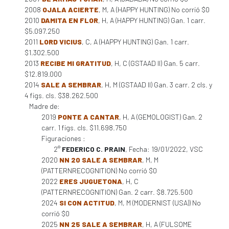
2008
OJALA ACIERTE
, M, A (HAPPY HUNTING) No corrió $0
2010
DAMITA EN FLOR
, H, A (HAPPY HUNTING) Gan. 1 carr.
$5.097.250
2011
LORD VICIUS
, C, A (HAPPY HUNTING) Gan. 1 carr.
$1.302.500
2013
RECIBE MI GRATITUD
, H, C (GSTAAD II) Gan. 5 carr.
$12.819.000
2014
SALE A SEMBRAR
, H, M (GSTAAD II) Gan. 3 carr. 2 cls. y
4 figs. cls. $38.262.500
Madre de:
2019
PONTE A CANTAR
, H, A (GEMOLOGIST) Gan. 2
carr. 1 figs. cls. $11.698.750
Figuraciones :
2°
FEDERICO C. PRAIN
, Fecha: 19/01/2022, VSC
2020
NN 20 SALE A SEMBRAR
, M, M
(PATTERNRECOGNITION) No corrió $0
2022
ERES JUGUETONA
, H, C
(PATTERNRECOGNITION) Gan. 2 carr. $8.725.500
2024
SI CON ACTITUD
, M, M (MODERNIST (USA)) No
corrió $0
2025
NN 25 SALE A SEMBRAR
, H, A (FULSOME