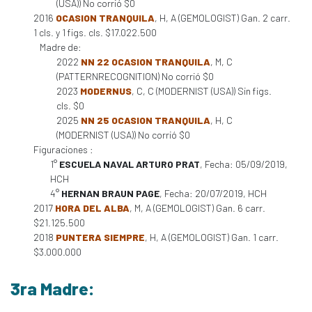
(USA)) No corrió $0
2016
OCASION TRANQUILA
, H, A (GEMOLOGIST) Gan. 2 carr.
1 cls. y 1 figs. cls. $17.022.500
Madre de:
2022
NN 22 OCASION TRANQUILA
, M, C
(PATTERNRECOGNITION) No corrió $0
2023
MODERNUS
, C, C (MODERNIST (USA)) Sin figs.
cls. $0
2025
NN 25 OCASION TRANQUILA
, H, C
(MODERNIST (USA)) No corrió $0
Figuraciones :
1°
ESCUELA NAVAL ARTURO PRAT
, Fecha: 05/09/2019,
HCH
4°
HERNAN BRAUN PAGE
, Fecha: 20/07/2019, HCH
2017
HORA DEL ALBA
, M, A (GEMOLOGIST) Gan. 6 carr.
$21.125.500
2018
PUNTERA SIEMPRE
, H, A (GEMOLOGIST) Gan. 1 carr.
$3.000.000
3ra Madre: