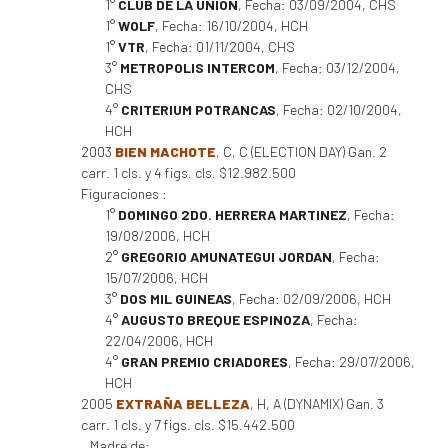
1°
CLUB DE LA UNION
, Fecha: 03/09/2004, CHS
1°
WOLF
, Fecha: 16/10/2004, HCH
1°
VTR
, Fecha: 01/11/2004, CHS
3°
METROPOLIS INTERCOM
, Fecha: 03/12/2004,
CHS
4°
CRITERIUM POTRANCAS
, Fecha: 02/10/2004,
HCH
2003
BIEN MACHOTE
, C, C (ELECTION DAY) Gan. 2
carr. 1 cls. y 4 figs. cls. $12.982.500
Figuraciones :
1°
DOMINGO 2DO. HERRERA MARTINEZ
, Fecha:
19/08/2006, HCH
2°
GREGORIO AMUNATEGUI JORDAN
, Fecha:
15/07/2006, HCH
3°
DOS MIL GUINEAS
, Fecha: 02/09/2006, HCH
4°
AUGUSTO BREQUE ESPINOZA
, Fecha:
22/04/2006, HCH
4°
GRAN PREMIO CRIADORES
, Fecha: 29/07/2006,
HCH
2005
EXTRAÑA BELLEZA
, H, A (DYNAMIX) Gan. 3
carr. 1 cls. y 7 figs. cls. $15.442.500
Madre de: