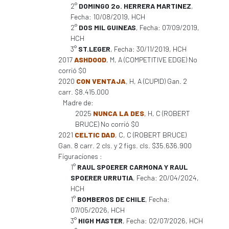
2°
DOMINGO 2o. HERRERA MARTINEZ
,
Fecha: 10/08/2019, HCH
2°
DOS MIL GUINEAS
, Fecha: 07/09/2019,
HCH
3°
ST.LEGER
, Fecha: 30/11/2019, HCH
2017
ASHDOOD
, M, A (COMPETITIVE EDGE) No
corrió $0
2020
CON VENTAJA
, H, A (CUPID) Gan. 2
carr. $8.415.000
Madre de:
2025
NUNCA LA DES
, H, C (ROBERT
BRUCE) No corrió $0
2021
CELTIC DAD
, C, C (ROBERT BRUCE)
Gan. 8 carr. 2 cls. y 2 figs. cls. $35.636.900
Figuraciones :
1°
RAUL SPOERER CARMONA Y RAUL
SPOERER URRUTIA
, Fecha: 20/04/2024,
HCH
1°
BOMBEROS DE CHILE
, Fecha:
07/05/2026, HCH
3°
HIGH MASTER
, Fecha: 02/07/2026, HCH