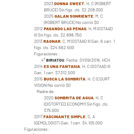
2023
DONNA SWEET
, H, C (ROBERT
BRUCE) Sin figs. cls. $2.208.000
2025
GALAN SONRIENTE
, M, C
(ROBERT BRUCE) No corrió $0
2012
PASANDO LAS PENAS
, H, M (GSTAAD
II) Sin figs. cls. $2.898.750
2013
RAGNAR
, C, M (GSTAAD II) Gan. 6 carr. 1
figs. cls. $24.662.500
Figuraciones :
4°
BIRIATOU
, Fecha: 01/09/2016, HCH
2014
ES UNA FANTASIA
, H, C (GSTAAD II)
Gan. 1 carr. $7.312.500
2015
BUSCA LA SOMBRITA
, H, C (COURT
VISION) No corrió $0
Madre de:
2020
SOMBRITA DE AGUA
, H, C
(DISTORTED ECONOMY) Sin figs. cls.
$75.000
2017
FASCINANTE SIMPLE
, C, A
(GEMOLOGIST) Gan. 1 carr. $4.105.000
Figuraciones :