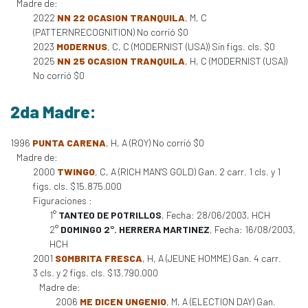
Madre de:
2022
NN 22 OCASION TRANQUILA
, M, C
(PATTERNRECOGNITION) No corrió $0
2023
MODERNUS
, C, C (MODERNIST (USA)) Sin figs. cls. $0
2025
NN 25 OCASION TRANQUILA
, H, C (MODERNIST (USA))
No corrió $0
2da Madre:
1996
PUNTA CARENA
, H, A (ROY) No corrió $0
Madre de:
2000
TWINGO
, C, A (RICH MAN'S GOLD) Gan. 2 carr. 1 cls. y 1
figs. cls. $15.875.000
Figuraciones :
1°
TANTEO DE POTRILLOS
, Fecha: 28/06/2003, HCH
2°
DOMINGO 2°. HERRERA MARTINEZ
, Fecha: 16/08/2003,
HCH
2001
SOMBRITA FRESCA
, H, A (JEUNE HOMME) Gan. 4 carr.
3 cls. y 2 figs. cls. $13.790.000
Madre de:
2006
ME DICEN UNGENIO
, M, A (ELECTION DAY) Gan.