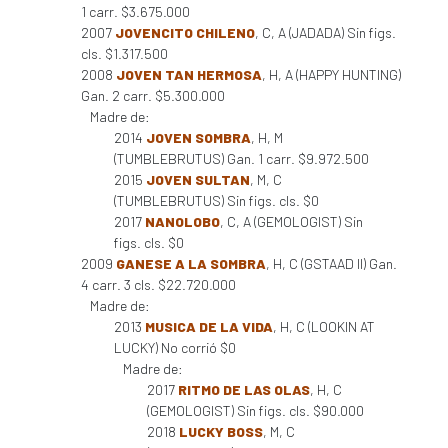
1 carr. $3.675.000
2007
JOVENCITO CHILENO
, C, A (JADADA) Sin figs.
cls. $1.317.500
2008
JOVEN TAN HERMOSA
, H, A (HAPPY HUNTING)
Gan. 2 carr. $5.300.000
Madre de:
2014
JOVEN SOMBRA
, H, M
(TUMBLEBRUTUS) Gan. 1 carr. $9.972.500
2015
JOVEN SULTAN
, M, C
(TUMBLEBRUTUS) Sin figs. cls. $0
2017
NANOLOBO
, C, A (GEMOLOGIST) Sin
figs. cls. $0
2009
GANESE A LA SOMBRA
, H, C (GSTAAD II) Gan.
4 carr. 3 cls. $22.720.000
Madre de:
2013
MUSICA DE LA VIDA
, H, C (LOOKIN AT
LUCKY) No corrió $0
Madre de:
2017
RITMO DE LAS OLAS
, H, C
(GEMOLOGIST) Sin figs. cls. $90.000
2018
LUCKY BOSS
, M, C