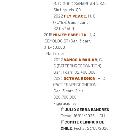
M, C (GOOD SAMARITAN (USA))
Sin figs. cls. $0
2022
FLY PEACE
, M, C
(FLYER) Gan. 1 carr.
$2.057.500
2016
MUJER ESBELTA
, H, A
(GEMOLOGIST) Gan. 3 carr.
$11.430.000
Madre de:
2022
VAMOS A BAILAR
, C,
C (PATTERNRECOGNITION)
Gan. 1 carr. $2.400.000
2023
OCTAVA REGION
, H, C
(PATTERNRECOGNITION)
Gan. 3 carr. 2 cls.
$20.700.000
Figuraciones :
1°
JULIO SERRA BANDRES
,
Fecha: 16/04/2026, HCH
1°
COMITE OLIMPICO DE
CHILE
, Fecha: 23/05/2026,