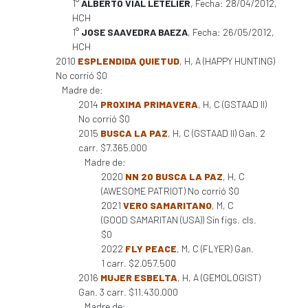
1°
ALBERTO VIAL LETELIER
, Fecha: 28/04/2012,
HCH
1°
JOSE SAAVEDRA BAEZA
, Fecha: 26/05/2012,
HCH
2010
ESPLENDIDA QUIETUD
, H, A (HAPPY HUNTING)
No corrió $0
Madre de:
2014
PROXIMA PRIMAVERA
, H, C (GSTAAD II)
No corrió $0
2015
BUSCA LA PAZ
, H, C (GSTAAD II) Gan. 2
carr. $7.365.000
Madre de:
2020
NN 20 BUSCA LA PAZ
, H, C
(AWESOME PATRIOT) No corrió $0
2021
VERO SAMARITANO
, M, C
(GOOD SAMARITAN (USA)) Sin figs. cls.
$0
2022
FLY PEACE
, M, C (FLYER) Gan.
1 carr. $2.057.500
2016
MUJER ESBELTA
, H, A (GEMOLOGIST)
Gan. 3 carr. $11.430.000
Madre de: