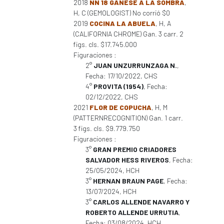
2018
NN 18 GANESE A LA SOMBRA
,
H, C (GEMOLOGIST) No corrió $0
2019
COCINA LA ABUELA
, H, A
(CALIFORNIA CHROME) Gan. 3 carr. 2
figs. cls. $17.745.000
Figuraciones :
2°
JUAN UNZURRUNZAGA N.
,
Fecha: 17/10/2022, CHS
4°
PROVITA (1954)
, Fecha:
02/12/2022, CHS
2021
FLOR DE COPUCHA
, H, M
(PATTERNRECOGNITION) Gan. 1 carr.
3 figs. cls. $9.779.750
Figuraciones :
3°
GRAN PREMIO CRIADORES
SALVADOR HESS RIVEROS
, Fecha:
25/05/2024, HCH
3°
HERNAN BRAUN PAGE
, Fecha:
13/07/2024, HCH
3°
CARLOS ALLENDE NAVARRO Y
ROBERTO ALLENDE URRUTIA
,
Fecha: 03/08/2024, HCH