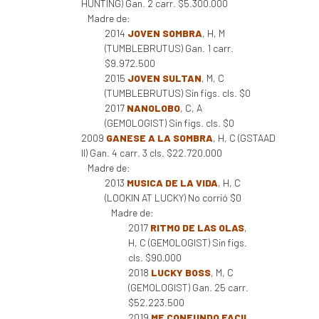
HUNTING) Gan. 2 carr. $5.300.000
Madre de:
2014
JOVEN SOMBRA
, H, M
(TUMBLEBRUTUS) Gan. 1 carr.
$9.972.500
2015
JOVEN SULTAN
, M, C
(TUMBLEBRUTUS) Sin figs. cls. $0
2017
NANOLOBO
, C, A
(GEMOLOGIST) Sin figs. cls. $0
2009
GANESE A LA SOMBRA
, H, C (GSTAAD
II) Gan. 4 carr. 3 cls. $22.720.000
Madre de:
2013
MUSICA DE LA VIDA
, H, C
(LOOKIN AT LUCKY) No corrió $0
Madre de:
2017
RITMO DE LAS OLAS
,
H, C (GEMOLOGIST) Sin figs.
cls. $90.000
2018
LUCKY BOSS
, M, C
(GEMOLOGIST) Gan. 25 carr.
$52.223.500
2019
ME CONFUNDO FACIL
,