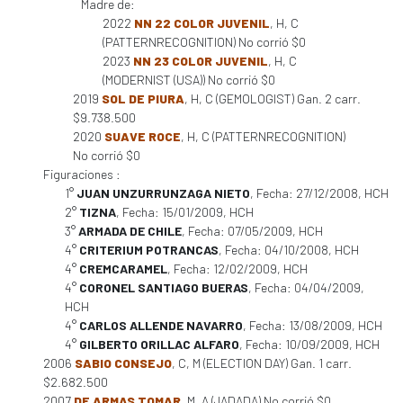
Madre de:
2022
NN 22 COLOR JUVENIL
, H, C
(PATTERNRECOGNITION) No corrió $0
2023
NN 23 COLOR JUVENIL
, H, C
(MODERNIST (USA)) No corrió $0
2019
SOL DE PIURA
, H, C (GEMOLOGIST) Gan. 2 carr.
$9.738.500
2020
SUAVE ROCE
, H, C (PATTERNRECOGNITION)
No corrió $0
Figuraciones :
1°
JUAN UNZURRUNZAGA NIETO
, Fecha: 27/12/2008, HCH
2°
TIZNA
, Fecha: 15/01/2009, HCH
3°
ARMADA DE CHILE
, Fecha: 07/05/2009, HCH
4°
CRITERIUM POTRANCAS
, Fecha: 04/10/2008, HCH
4°
CREMCARAMEL
, Fecha: 12/02/2009, HCH
4°
CORONEL SANTIAGO BUERAS
, Fecha: 04/04/2009,
HCH
4°
CARLOS ALLENDE NAVARRO
, Fecha: 13/08/2009, HCH
4°
GILBERTO ORILLAC ALFARO
, Fecha: 10/09/2009, HCH
2006
SABIO CONSEJO
, C, M (ELECTION DAY) Gan. 1 carr.
$2.682.500
2007
DE ARMAS TOMAR
, M, A (JADADA) No corrió $0