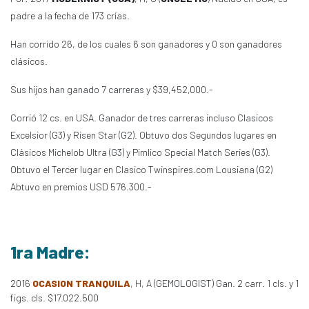
padre a la fecha de 173 crías.
Han corrido 26, de los cuales 6 son ganadores y 0 son ganadores
clásicos.
Sus hijos han ganado 7 carreras y $39,452,000.-
Corrió 12 cs. en USA. Ganador de tres carreras incluso Clasicos
Excelsior (G3) y Risen Star (G2). Obtuvo dos Segundos lugares en
Clásicos Michelob Ultra (G3) y Pimlico Special Match Series (G3).
Obtuvo el Tercer lugar en Clasico Twinspires.com Lousiana (G2)
Abtuvo en premios USD 576.300.-
1ra Madre:
2016
OCASION TRANQUILA
, H, A (GEMOLOGIST) Gan. 2 carr. 1 cls. y 1
figs. cls. $17.022.500