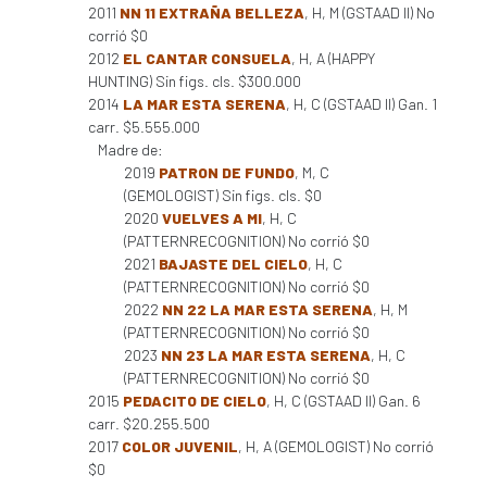
2011
NN 11 EXTRAÑA BELLEZA
, H, M (GSTAAD II) No
corrió $0
2012
EL CANTAR CONSUELA
, H, A (HAPPY
HUNTING) Sin figs. cls. $300.000
2014
LA MAR ESTA SERENA
, H, C (GSTAAD II) Gan. 1
carr. $5.555.000
Madre de:
2019
PATRON DE FUNDO
, M, C
(GEMOLOGIST) Sin figs. cls. $0
2020
VUELVES A MI
, H, C
(PATTERNRECOGNITION) No corrió $0
2021
BAJASTE DEL CIELO
, H, C
(PATTERNRECOGNITION) No corrió $0
2022
NN 22 LA MAR ESTA SERENA
, H, M
(PATTERNRECOGNITION) No corrió $0
2023
NN 23 LA MAR ESTA SERENA
, H, C
(PATTERNRECOGNITION) No corrió $0
2015
PEDACITO DE CIELO
, H, C (GSTAAD II) Gan. 6
carr. $20.255.500
2017
COLOR JUVENIL
, H, A (GEMOLOGIST) No corrió
$0