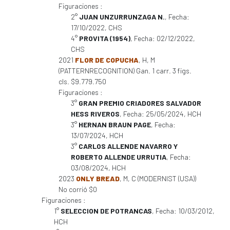
Figuraciones :
2°
JUAN UNZURRUNZAGA N.
, Fecha:
17/10/2022, CHS
4°
PROVITA (1954)
, Fecha: 02/12/2022,
CHS
2021
FLOR DE COPUCHA
, H, M
(PATTERNRECOGNITION) Gan. 1 carr. 3 figs.
cls. $9.779.750
Figuraciones :
3°
GRAN PREMIO CRIADORES SALVADOR
HESS RIVEROS
, Fecha: 25/05/2024, HCH
3°
HERNAN BRAUN PAGE
, Fecha:
13/07/2024, HCH
3°
CARLOS ALLENDE NAVARRO Y
ROBERTO ALLENDE URRUTIA
, Fecha:
03/08/2024, HCH
2023
ONLY BREAD
, M, C (MODERNIST (USA))
No corrió $0
Figuraciones :
1°
SELECCION DE POTRANCAS
, Fecha: 10/03/2012,
HCH