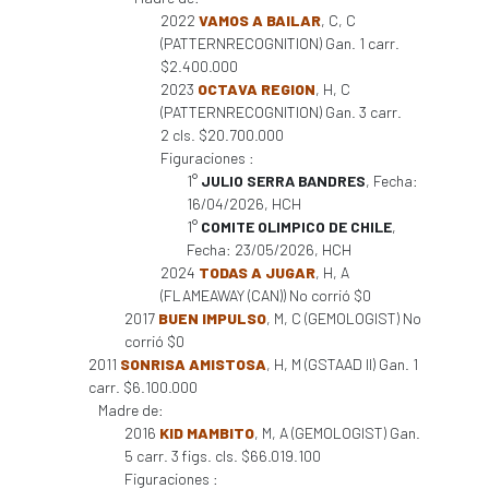
2022
VAMOS A BAILAR
, C, C
(PATTERNRECOGNITION) Gan. 1 carr.
$2.400.000
2023
OCTAVA REGION
, H, C
(PATTERNRECOGNITION) Gan. 3 carr.
2 cls. $20.700.000
Figuraciones :
1°
JULIO SERRA BANDRES
, Fecha:
16/04/2026, HCH
1°
COMITE OLIMPICO DE CHILE
,
Fecha: 23/05/2026, HCH
2024
TODAS A JUGAR
, H, A
(FLAMEAWAY (CAN)) No corrió $0
2017
BUEN IMPULSO
, M, C (GEMOLOGIST) No
corrió $0
2011
SONRISA AMISTOSA
, H, M (GSTAAD II) Gan. 1
carr. $6.100.000
Madre de:
2016
KID MAMBITO
, M, A (GEMOLOGIST) Gan.
5 carr. 3 figs. cls. $66.019.100
Figuraciones :