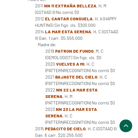
2011
NN 11 EXTRAÑA BELLEZA
, H, M
(GSTAAD II) No corrió $0
2012
EL CANTAR CONSUELA
, H, A (HAPPY
HUNTING) Sin figs. cls. $300.000
2014
LA MAR ESTA SERENA
, H, C (GSTAAD
II) Gan. 1 carr. $5.555.000
Madre de:
2019
PATRON DE FUNDO
, M, C
(GEMOLOGIST) Sin figs. cls. $0
2020
VUELVES A MI
, H, C
(PATTERNRECOGNITION) No corrió $0
2021
BAJASTE DEL CIELO
, H, C
(PATTERNRECOGNITION) No corrió $0
2022
NN 22 LA MAR ESTA
SERENA
, H, M
(PATTERNRECOGNITION) No corrió $0
2023
NN 23 LA MAR ESTA
SERENA
, H, C
(PATTERNRECOGNITION) No corrió $0
2015
PEDACITO DE CIELO
, H, C (GSTAAD II)
Gan. 6 carr. $20.255.500