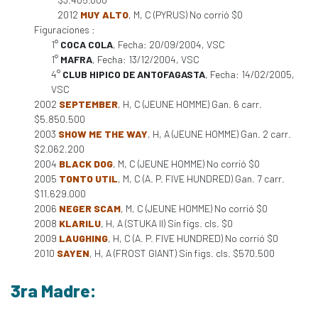
2012
MUY ALTO
, M, C (PYRUS) No corrió $0
Figuraciones :
1°
COCA COLA
, Fecha: 20/09/2004, VSC
1°
MAFRA
, Fecha: 13/12/2004, VSC
4°
CLUB HIPICO DE ANTOFAGASTA
, Fecha: 14/02/2005,
VSC
2002
SEPTEMBER
, H, C (JEUNE HOMME) Gan. 6 carr.
$5.850.500
2003
SHOW ME THE WAY
, H, A (JEUNE HOMME) Gan. 2 carr.
$2.062.200
2004
BLACK DOG
, M, C (JEUNE HOMME) No corrió $0
2005
TONTO UTIL
, M, C (A. P. FIVE HUNDRED) Gan. 7 carr.
$11.629.000
2006
NEGER SCAM
, M, C (JEUNE HOMME) No corrió $0
2008
KLARILU
, H, A (STUKA II) Sin figs. cls. $0
2009
LAUGHING
, H, C (A. P. FIVE HUNDRED) No corrió $0
2010
SAYEN
, H, A (FROST GIANT) Sin figs. cls. $570.500
3ra Madre: