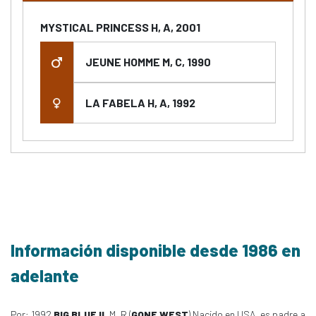
MYSTICAL PRINCESS H, A, 2001
JEUNE HOMME M, C, 1990
LA FABELA H, A, 1992
Información disponible desde 1986 en
adelante
Por: 1992
BIG BLUE II
, M, R (
GONE WEST
) Nacido en USA, es padre a