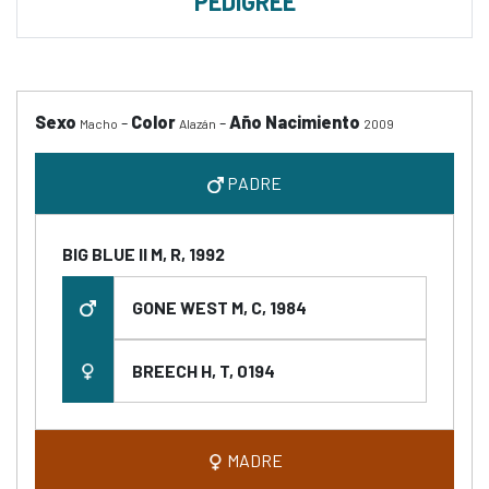
PEDIGREE
Sexo
-
Color
-
Año Nacimiento
Macho
Alazán
2009
PADRE
BIG BLUE II M, R, 1992
GONE WEST M, C, 1984
BREECH H, T, 0194
MADRE