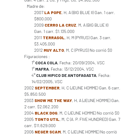
Madre de:
2007
LA POPE
, H, A (BIG BLUE II) Gan. 1 carr.
$800.000
2009
CERRO LA CRUZ
, M, A (BIG BLUE II)
Gan. 1 carr. $1.135.000
2011
TERRASOL
, H, M (PYRUS) Gan. 3 carr.
$3.405.000
2012
MUY ALTO
, M, C (PYRUS) No corrió $0
Figuraciones :
1°
COCA COLA
, Fecha: 20/09/2004, VSC
1°
MAFRA
, Fecha: 13/12/2004, VSC
4°
CLUB HIPICO DE ANTOFAGASTA
, Fecha:
14/02/2005, VSC
2002
SEPTEMBER
, H, C (JEUNE HOMME) Gan. 6 carr.
$5.850.500
2003
SHOW ME THE WAY
, H, A (JEUNE HOMME) Gan.
2 carr. $2.062.200
2004
BLACK DOG
, M, C (JEUNE HOMME) No corrió $0
2005
TONTO UTIL
, M, C (A. P. FIVE HUNDRED) Gan. 7
carr. $11.629.000
2006
NEGER SCAM
, M, C (JEUNE HOMME) No corrió