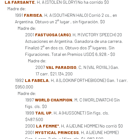
LA FARSANTE
, H, A (STOLEN GLORY) No ha corrido $0
Madre de:
1991
FARISEA
, H, A (SOUTHERN HALO) Corrió 2 cs., en
Argentina. Obtuvo un 2° lugar , sin figuración. $0
Madre de:
2001
FASTUOSA (ARG)
, H, M (VICTORY SPEECH) 20
Actuaciones en Argentina. Ganadora de una carrera.
Finalizó 2° en dos cs. Obtuvo dos 3° lugares. Sin
Figuraciones. Total en Premios USD$ 6,928.- $0
Madre de:
2007
VAL PARADISO
, C, N (VAL ROYAL) Gan.
17 carr. $21.134.200
1992
LA FABELA
, H, A (LOOKINFORTHEBIGONE) Gan. 1 carr.
$950.000
Madre de:
1997
WORLD CHAMPION
, M, C (WORLDWATCH) Sin
figs. cls. $0
1999
TAIL UP
, H, A (HUSSONET) Sin figs. cls.
$487.500
2000
LA FEMME*
, H, A (JEUNE HOMME) No corrió $0
2001
MYSTICAL PRINCESS
, H, A (JEUNE HOMME)
Gan. 4 carr. 2 cls. y 1 figs. cls. $4.982.500