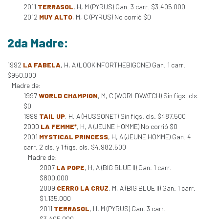
2011
TERRASOL
, H, M (PYRUS) Gan. 3 carr. $3.405.000
2012
MUY ALTO
, M, C (PYRUS) No corrió $0
2da Madre:
1992
LA FABELA
, H, A (LOOKINFORTHEBIGONE) Gan. 1 carr.
$950.000
Madre de:
1997
WORLD CHAMPION
, M, C (WORLDWATCH) Sin figs. cls.
$0
1999
TAIL UP
, H, A (HUSSONET) Sin figs. cls. $487.500
2000
LA FEMME*
, H, A (JEUNE HOMME) No corrió $0
2001
MYSTICAL PRINCESS
, H, A (JEUNE HOMME) Gan. 4
carr. 2 cls. y 1 figs. cls. $4.982.500
Madre de:
2007
LA POPE
, H, A (BIG BLUE II) Gan. 1 carr.
$800.000
2009
CERRO LA CRUZ
, M, A (BIG BLUE II) Gan. 1 carr.
$1.135.000
2011
TERRASOL
, H, M (PYRUS) Gan. 3 carr.
$3.405.000