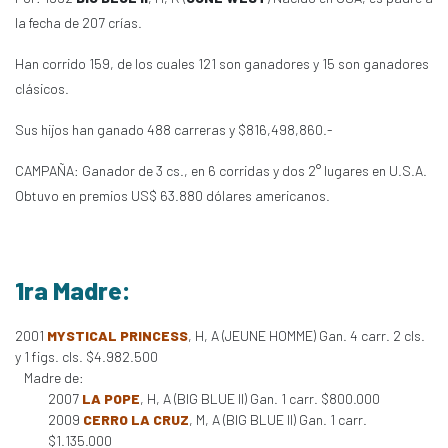
la fecha de 207 crías.
Han corrido 159, de los cuales 121 son ganadores y 15 son ganadores
clásicos.
Sus hijos han ganado 488 carreras y $816,498,860.-
CAMPAÑA: Ganador de 3 cs., en 6 corridas y dos 2° lugares en U.S.A.
Obtuvo en premios US$ 63.880 dólares americanos.
1ra Madre:
2001
MYSTICAL PRINCESS
, H, A (JEUNE HOMME) Gan. 4 carr. 2 cls.
y 1 figs. cls. $4.982.500
Madre de:
2007
LA POPE
, H, A (BIG BLUE II) Gan. 1 carr. $800.000
2009
CERRO LA CRUZ
, M, A (BIG BLUE II) Gan. 1 carr.
$1.135.000