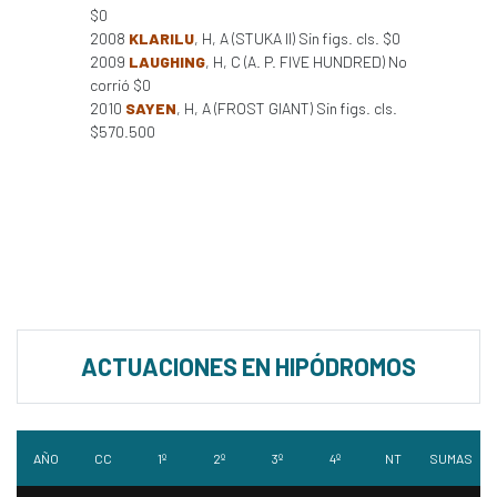
$0
2008
KLARILU
, H, A (STUKA II) Sin figs. cls. $0
2009
LAUGHING
, H, C (A. P. FIVE HUNDRED) No
corrió $0
2010
SAYEN
, H, A (FROST GIANT) Sin figs. cls.
$570.500
ACTUACIONES EN HIPÓDROMOS
AÑO
CC
1º
2º
3º
4º
NT
SUMAS