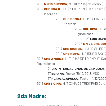
2010
NN 10 CHEVIVA
, M, C (PYRUS) No corrió $0
2012
CHENOA II
, H, C (PURE PRIZE) Gan. 1 carr. 
Madre de:
2016
CHE DONNA
, H, M (COURT VIS
Madre de:
2023
CHE DIVA
, H, C
Figuraciones :
2°
LUIS DAVIL
2025
NN 25 CHE D
2017
CHE BIONDA
, H, A (IRISH BR
2019
CHE NOVA
, H, C (DUBAI SKY)
2015
CHE ANDINA
, H, T (CIMA DE TRIOMPHE) Gan.
Figuraciones :
2°
DIA INTERNACIONAL DE LA MUJER
,
3°
ESPAÑA
, Fecha: 15/10/2018, VSC
3°
PLAYA ACAPULCO
, Fecha: 14/12/202
2016
CHEZ CIMA
, H, T (CIMA DE TRIOMPHE) Gan.
2da Madre: