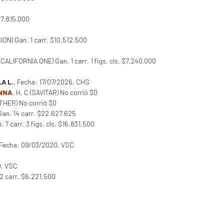
$7.815.000
ION) Gan. 1 carr. $10.512.500
 (CALIFORNIA ONE) Gan. 1 carr. 1 figs. cls. $7.240.000
A L.
, Fecha: 17/07/2026, CHS
ONNA
, H, C (SAVITAR) No corrió $0
OTHER) No corrió $0
 Gan. 14 carr. $22.627.625
 7 carr. 3 figs. cls. $16.831.500
 Fecha: 09/03/2020, VSC
0, VSC
 2 carr. $6.221.500