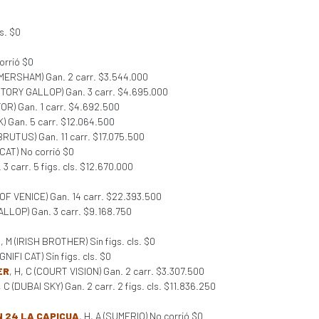
ls. $0
orrió $0
OMERSHAM) Gan. 2 carr. $3.544.000
ICTORY GALLOP) Gan. 3 carr. $4.695.000
OR) Gan. 1 carr. $4.692.500
K) Gan. 5 carr. $12.064.500
BRUTUS) Gan. 11 carr. $17.075.500
 CAT) No corrió $0
 carr. 5 figs. cls. $12.670.000
OF VENICE) Gan. 14 carr. $22.393.500
ALLOP) Gan. 3 carr. $9.168.750
H, M (IRISH BROTHER) Sin figs. cls. $0
AGNIFI CAT) Sin figs. cls. $0
ER
, H, C (COURT VISION) Gan. 2 carr. $3.307.500
, C (DUBAI SKY) Gan. 2 carr. 2 figs. cls. $11.836.250
 24 LA CAPICUA
, H, A (SUMERIO) No corrió $0