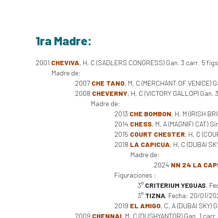
1ra Madre:
2001
CHEVIVA
, H, C (SADLERS CONGRESS) Gan. 3 carr. 5 figs
Madre de:
2007
CHE TANO
, M, C (MERCHANT OF VENICE) Ga
2008
CHEVERNY
, H, C (VICTORY GALLOP) Gan. 3
Madre de:
2013
CHE BOMBON
, H, M (IRISH BR
2014
CHESS
, M, A (MAGNIFI CAT) Sin
2015
COURT CHESTER
, H, C (COU
2018
LA CAPICUA
, H, C (DUBAI SKY
Madre de:
2024
NN 24 LA CAP
Figuraciones :
3°
CRITERIUM YEGUAS
, F
3°
TIZNA
, Fecha: 20/01/2
2019
EL AMIGO
, C, A (DUBAI SKY) 
2009
CHENNAI
, M, C (DUSHYANTOR) Gan. 1 carr