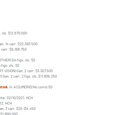
. cls. $12.670.000
n. 14 carr. $22.393.500
 carr. $9.168.750
OTHER) Sin figs. cls. $0
 figs. cls. $0
RT VISION) Gan. 2 carr. $3.307.500
) Gan. 2 carr. 2 figs. cls. $11.836.250
ICUA
, H, A (SUMERIO) No corrió $0
echa: 02/10/2021, HCH
022, HCH
Gan. 3 carr. $20.134.450
. $1.890.000