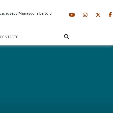
ica.rioseco@harasdonalberto.cl
CONTACTO