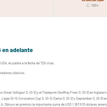
C. 1984
6 en adelante
 USA, es padre a la fecha de 725 crías.
nadores clásicos.
reat Voltigeur S. (G-2) y el Tripleprint Geoffrey Freer S. (G-2) en Inglaterra
 Leger (G-1); Coronation Cup S. (G-1); Dante S. (G-2) y September S. (G-3) en 
U.S.A. Obtuvo en premios la importante suma de US$ 1.197.570 dólares ameri