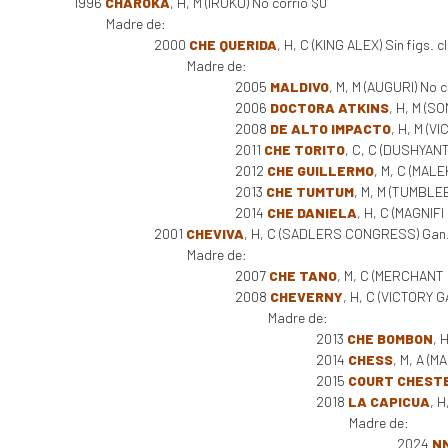
1996
CHAROKA
, H, M (IROKO) No corrió $0
Madre de:
2000
CHE QUERIDA
, H, C (KING ALEX) Sin figs. c
Madre de:
2005
MALDIVO
, M, M (AUGURI) No c
2006
DOCTORA ATKINS
, H, M (S
2008
DE ALTO IMPACTO
, H, M (V
2011
CHE TORITO
, C, C (DUSHYANT
2012
CHE GUILLERMO
, M, C (MALE
2013
CHE TUMTUM
, M, M (TUMBLE
2014
CHE DANIELA
, H, C (MAGNIFI
2001
CHEVIVA
, H, C (SADLERS CONGRESS) Gan. 3
Madre de:
2007
CHE TANO
, M, C (MERCHANT 
2008
CHEVERNY
, H, C (VICTORY G
Madre de:
2013
CHE BOMBON
, 
2014
CHESS
, M, A (M
2015
COURT CHEST
2018
LA CAPICUA
, H
Madre de:
2024
NN