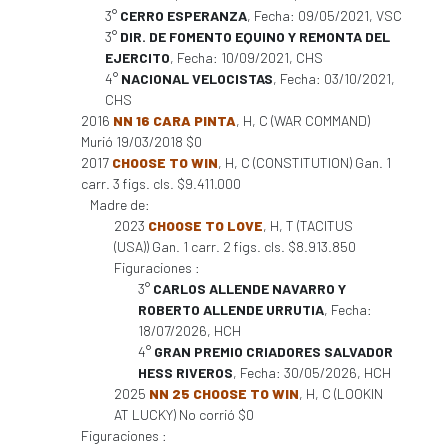
3°
CERRO ESPERANZA
, Fecha: 09/05/2021, VSC
3°
DIR. DE FOMENTO EQUINO Y REMONTA DEL
EJERCITO
, Fecha: 10/09/2021, CHS
4°
NACIONAL VELOCISTAS
, Fecha: 03/10/2021,
CHS
2016
NN 16 CARA PINTA
, H, C (WAR COMMAND)
Murió 19/03/2018 $0
2017
CHOOSE TO WIN
, H, C (CONSTITUTION) Gan. 1
carr. 3 figs. cls. $9.411.000
Madre de:
2023
CHOOSE TO LOVE
, H, T (TACITUS
(USA)) Gan. 1 carr. 2 figs. cls. $8.913.850
Figuraciones :
3°
CARLOS ALLENDE NAVARRO Y
ROBERTO ALLENDE URRUTIA
, Fecha:
18/07/2026, HCH
4°
GRAN PREMIO CRIADORES SALVADOR
HESS RIVEROS
, Fecha: 30/05/2026, HCH
2025
NN 25 CHOOSE TO WIN
, H, C (LOOKIN
AT LUCKY) No corrió $0
Figuraciones :