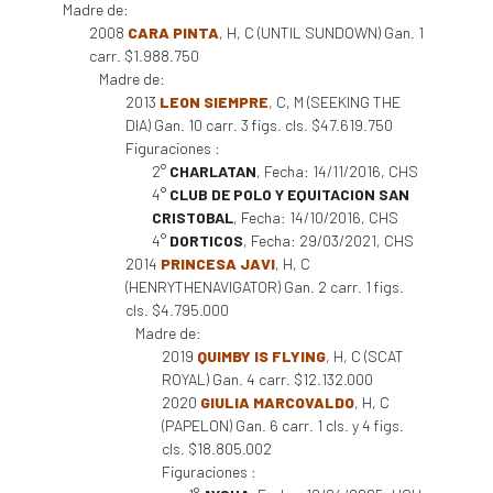
Madre de:
2008
CARA PINTA
, H, C (UNTIL SUNDOWN) Gan. 1
carr. $1.988.750
Madre de:
2013
LEON SIEMPRE
, C, M (SEEKING THE
DIA) Gan. 10 carr. 3 figs. cls. $47.619.750
Figuraciones :
2°
CHARLATAN
, Fecha: 14/11/2016, CHS
4°
CLUB DE POLO Y EQUITACION SAN
CRISTOBAL
, Fecha: 14/10/2016, CHS
4°
DORTICOS
, Fecha: 29/03/2021, CHS
2014
PRINCESA JAVI
, H, C
(HENRYTHENAVIGATOR) Gan. 2 carr. 1 figs.
cls. $4.795.000
Madre de:
2019
QUIMBY IS FLYING
, H, C (SCAT
ROYAL) Gan. 4 carr. $12.132.000
2020
GIULIA MARCOVALDO
, H, C
(PAPELON) Gan. 6 carr. 1 cls. y 4 figs.
cls. $18.805.002
Figuraciones :