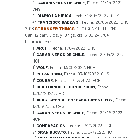
4°
CARABINEROS DE CHILE
, Fecha: 12/04/2021,
CHS
4°
DIARIO LA HIPICA
, Fecha: 13/05/2022, CHS
4°
FRANCISCO BAEZA S.
, Fecha: 20/06/2022, CHS
2018
STRANGER THINGS
, C, C (CONSTITUTION)
Gan. 12 carr. 9 cls. y 19 figs. cls. $105.241.704
Figuraciones :
1°
ARCHI
, Fecha: 11/04/2022, CHS
1°
CARABINEROS DE CHILE
, Fecha: 21/04/2022,
HCH
1°
WOLF
, Fecha: 13/08/2022, HCH
1°
CLEAR SONG
, Fecha: 07/10/2022, CHS
1°
COUGAR
, Fecha: 18/02/2023, HCH
1°
CLUB HIPICO DE CONCEPCION
, Fecha:
10/03/2023, CHS
1°
ASOC. GREMIAL PREPARADORES C.H.S.
, Fecha:
12/05/2023, CHS
1°
CARABINEROS DE CHILE
, Fecha: 24/06/2023,
HCH
1°
COMPARACION
, Fecha: 07/10/2023, HCH
2°
GRAN DUCATO
, Fecha: 30/04/2022, HCH