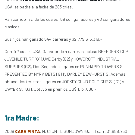
USA, es padre a la fecha de 283 crías.
Han corrido 177, de los cuales 159 son ganadores y 48 son ganadores
clásicos.
Sus hijos han ganado 544 carreras y $2,779,616,319.-
Corrió 7 cs., en USA. Ganador de 4 carreras incluso BREEDERS' CUP
JUVENILE TURF [G1];UAE Derby (G2) y HOWCROFT INDUSTRIAL
SUPPLIES (G2), Dos Segundos lugares en RUNHAPPY TRAVERS S.
PRESENTED BY NYRA BETS [G1] y DARLEY DEWHURST S. Además
obtuvo dos terceros lugares en JOCKEY CLUB GOLD CUP S. [G1] y
DWYER S. [G3]. Obtuvo en premios US$ 1.131.000.-
1ra Madre:
2008
CARA PINTA
, H, C (UNTIL SUNDOWN) Gan. 1 carr. $1.988.750