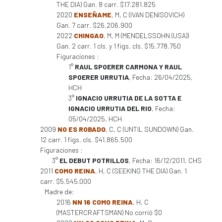
THE DIA) Gan. 8 carr. $17.281.825
2020
ENSEÑAME
, M, C (IVAN DENISOVICH)
Gan. 7 carr. $26.206.900
2022
CHINGAO
, M, M (MENDELSSOHN (USA))
Gan. 2 carr. 1 cls. y 1 figs. cls. $15.778.750
Figuraciones :
1°
RAUL SPOERER CARMONA Y RAUL
SPOERER URRUTIA
, Fecha: 26/04/2025,
HCH
3°
IGNACIO URRUTIA DE LA SOTTA E
IGNACIO URRUTIA DEL RIO
, Fecha:
05/04/2025, HCH
2009
NO ES ROBADO
, C, C (UNTIL SUNDOWN) Gan.
12 carr. 1 figs. cls. $41.865.500
Figuraciones :
3°
EL DEBUT POTRILLOS
, Fecha: 16/12/2011, CHS
2011
COMO REINA
, H, C (SEEKING THE DIA) Gan. 1
carr. $5.545.000
Madre de:
2016
NN 16 COMO REINA
, H, C
(MASTERCRAFTSMAN) No corrió $0