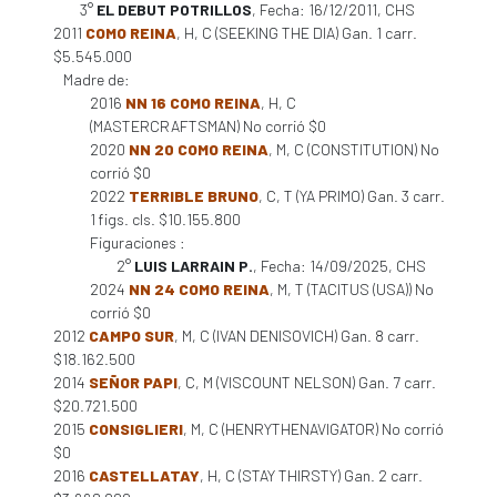
3°
EL DEBUT POTRILLOS
, Fecha: 16/12/2011, CHS
2011
COMO REINA
, H, C (SEEKING THE DIA) Gan. 1 carr.
$5.545.000
Madre de:
2016
NN 16 COMO REINA
, H, C
(MASTERCRAFTSMAN) No corrió $0
2020
NN 20 COMO REINA
, M, C (CONSTITUTION) No
corrió $0
2022
TERRIBLE BRUNO
, C, T (YA PRIMO) Gan. 3 carr.
1 figs. cls. $10.155.800
Figuraciones :
2°
LUIS LARRAIN P.
, Fecha: 14/09/2025, CHS
2024
NN 24 COMO REINA
, M, T (TACITUS (USA)) No
corrió $0
2012
CAMPO SUR
, M, C (IVAN DENISOVICH) Gan. 8 carr.
$18.162.500
2014
SEÑOR PAPI
, C, M (VISCOUNT NELSON) Gan. 7 carr.
$20.721.500
2015
CONSIGLIERI
, M, C (HENRYTHENAVIGATOR) No corrió
$0
2016
CASTELLATAY
, H, C (STAY THIRSTY) Gan. 2 carr.