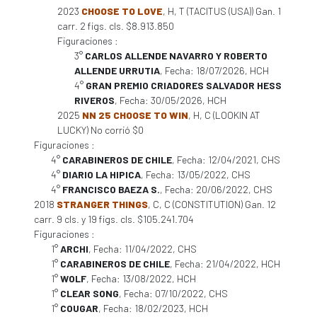
2023
CHOOSE TO LOVE
, H, T (TACITUS (USA)) Gan. 1
carr. 2 figs. cls. $8.913.850
Figuraciones :
3°
CARLOS ALLENDE NAVARRO Y ROBERTO
ALLENDE URRUTIA
, Fecha: 18/07/2026, HCH
4°
GRAN PREMIO CRIADORES SALVADOR HESS
RIVEROS
, Fecha: 30/05/2026, HCH
2025
NN 25 CHOOSE TO WIN
, H, C (LOOKIN AT
LUCKY) No corrió $0
Figuraciones :
4°
CARABINEROS DE CHILE
, Fecha: 12/04/2021, CHS
4°
DIARIO LA HIPICA
, Fecha: 13/05/2022, CHS
4°
FRANCISCO BAEZA S.
, Fecha: 20/06/2022, CHS
2018
STRANGER THINGS
, C, C (CONSTITUTION) Gan. 12
carr. 9 cls. y 19 figs. cls. $105.241.704
Figuraciones :
1°
ARCHI
, Fecha: 11/04/2022, CHS
1°
CARABINEROS DE CHILE
, Fecha: 21/04/2022, HCH
1°
WOLF
, Fecha: 13/08/2022, HCH
1°
CLEAR SONG
, Fecha: 07/10/2022, CHS
1°
COUGAR
, Fecha: 18/02/2023, HCH