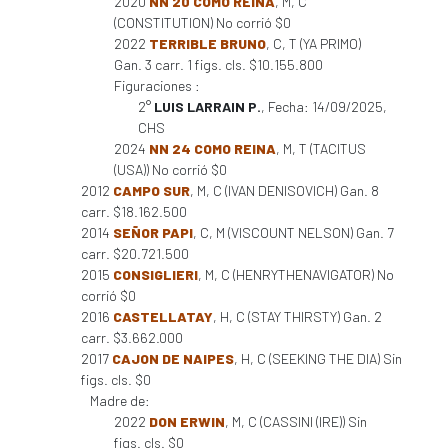
2020
NN 20 COMO REINA
, M, C
(CONSTITUTION) No corrió $0
2022
TERRIBLE BRUNO
, C, T (YA PRIMO)
Gan. 3 carr. 1 figs. cls. $10.155.800
Figuraciones :
2°
LUIS LARRAIN P.
, Fecha: 14/09/2025,
CHS
2024
NN 24 COMO REINA
, M, T (TACITUS
(USA)) No corrió $0
2012
CAMPO SUR
, M, C (IVAN DENISOVICH) Gan. 8
carr. $18.162.500
2014
SEÑOR PAPI
, C, M (VISCOUNT NELSON) Gan. 7
carr. $20.721.500
2015
CONSIGLIERI
, M, C (HENRYTHENAVIGATOR) No
corrió $0
2016
CASTELLATAY
, H, C (STAY THIRSTY) Gan. 2
carr. $3.662.000
2017
CAJON DE NAIPES
, H, C (SEEKING THE DIA) Sin
figs. cls. $0
Madre de:
2022
DON ERWIN
, M, C (CASSINI (IRE)) Sin
figs. cls. $0