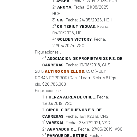
1°
AYSHA
, Fecha: 12/04/2025, HCH
2°
AROMA
, Fecha: 21/08/2025,
HCH
3°
SIS
, Fecha: 24/05/2025, HCH
3°
CRITERIUM YEGUAS
, Fecha:
04/10/2025, HCH
4°
GOLDEN VICTORY
, Fecha:
27/05/2024, VSC
Figuraciones :
4°
ASOCIACION DE PROPIETARIOS F.S. DE
CARRERAS
, Fecha: 10/08/2018, CHS
2015
ALTIRO CON ELLOS
, C, C (HOLY
ROMAN EMPEROR) Gan. 11 carr. 3 cls. y 6 figs.
cls. $28.785.000
Figuraciones :
1°
FUERZA AEREA DE CHILE
, Fecha:
13/03/2019, VSC
1°
CIRCULO DE DUEÑOS F.S. DE
CARRERAS
, Fecha: 15/11/2019, CHS
1°
VAREKAI
, Fecha: 26/07/2021, VSC
2°
AGANADOR.CL
, Fecha: 27/05/2019, VSC
2°
PARQUE DEL RETIRO
, Fecha: