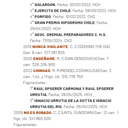
4°
GALARDON
, Fecha: 03/02/2022, HCH
4°
EJERCITO DE CHILE
, Fecha: 08/09/2022, HCH
4°
PORFIDO
, Fecha: 10/02/2023, CHS
4°
GRAN PREMIO HIPODROMO CHILE
, Fecha:
29/04/2023, HCH
4°
ASOC. GREMIAL PREPARADORES C. H.S.
,
Fecha: 17/05/2024, CHS
2019
NUNCA VIGILANTE
, C, C (SEEKING THE DIA)
Gan. 8 carr. $17.281.825
2020
ENSEÑAME
, M, C (IVAN DENISOVICH) Gan. 7
carr. $26.206.900
2022
CHINGAO
, M, M (MENDELSSOHN (USA)) Gan. 2
carr. 1 cls. y 1 figs. cls. $15.778.750
Figuraciones :
1°
RAUL SPOERER CARMONA Y RAUL SPOERER
URRUTIA
, Fecha: 26/04/2025, HCH
3°
IGNACIO URRUTIA DE LA SOTTA E IGNACIO
URRUTIA DEL RIO
, Fecha: 05/04/2025, HCH
2009
NO ES ROBADO
, C, C (UNTIL SUNDOWN) Gan. 12 carr. 1
figs. cls. $41.865.500
Figuraciones :