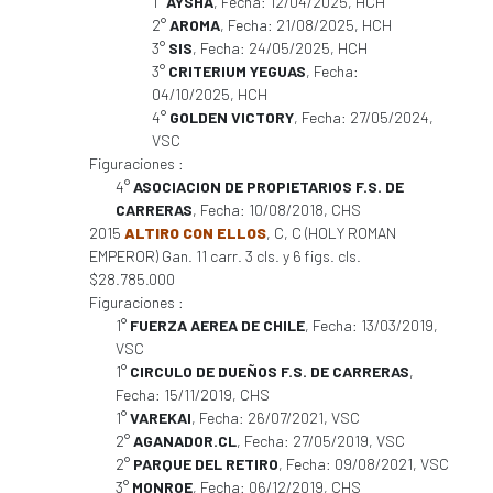
1°
AYSHA
, Fecha: 12/04/2025, HCH
2°
AROMA
, Fecha: 21/08/2025, HCH
3°
SIS
, Fecha: 24/05/2025, HCH
3°
CRITERIUM YEGUAS
, Fecha:
04/10/2025, HCH
4°
GOLDEN VICTORY
, Fecha: 27/05/2024,
VSC
Figuraciones :
4°
ASOCIACION DE PROPIETARIOS F.S. DE
CARRERAS
, Fecha: 10/08/2018, CHS
2015
ALTIRO CON ELLOS
, C, C (HOLY ROMAN
EMPEROR) Gan. 11 carr. 3 cls. y 6 figs. cls.
$28.785.000
Figuraciones :
1°
FUERZA AEREA DE CHILE
, Fecha: 13/03/2019,
VSC
1°
CIRCULO DE DUEÑOS F.S. DE CARRERAS
,
Fecha: 15/11/2019, CHS
1°
VAREKAI
, Fecha: 26/07/2021, VSC
2°
AGANADOR.CL
, Fecha: 27/05/2019, VSC
2°
PARQUE DEL RETIRO
, Fecha: 09/08/2021, VSC
3°
MONROE
, Fecha: 06/12/2019, CHS