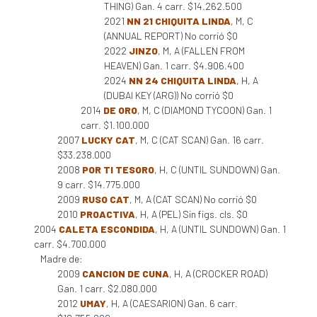
THING) Gan. 4 carr. $14.262.500
2021
NN 21 CHIQUITA LINDA
, M, C
(ANNUAL REPORT) No corrió $0
2022
JINZO
, M, A (FALLEN FROM
HEAVEN) Gan. 1 carr. $4.906.400
2024
NN 24 CHIQUITA LINDA
, H, A
(DUBAI KEY (ARG)) No corrió $0
2014
DE ORO
, M, C (DIAMOND TYCOON) Gan. 1
carr. $1.100.000
2007
LUCKY CAT
, M, C (CAT SCAN) Gan. 16 carr.
$33.238.000
2008
POR TI TESORO
, H, C (UNTIL SUNDOWN) Gan.
9 carr. $14.775.000
2009
RUSO CAT
, M, A (CAT SCAN) No corrió $0
2010
PROACTIVA
, H, A (PEL) Sin figs. cls. $0
2004
CALETA ESCONDIDA
, H, A (UNTIL SUNDOWN) Gan. 1
carr. $4.700.000
Madre de:
2009
CANCION DE CUNA
, H, A (CROCKER ROAD)
Gan. 1 carr. $2.080.000
2012
UMAY
, H, A (CAESARION) Gan. 6 carr.