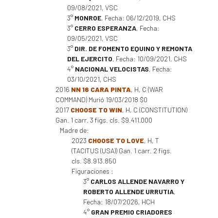
09/08/2021, VSC
3°
MONROE
, Fecha: 06/12/2019, CHS
3°
CERRO ESPERANZA
, Fecha:
09/05/2021, VSC
3°
DIR. DE FOMENTO EQUINO Y REMONTA
DEL EJERCITO
, Fecha: 10/09/2021, CHS
4°
NACIONAL VELOCISTAS
, Fecha:
03/10/2021, CHS
2016
NN 16 CARA PINTA
, H, C (WAR
COMMAND) Murió 19/03/2018 $0
2017
CHOOSE TO WIN
, H, C (CONSTITUTION)
Gan. 1 carr. 3 figs. cls. $9.411.000
Madre de:
2023
CHOOSE TO LOVE
, H, T
(TACITUS (USA)) Gan. 1 carr. 2 figs.
cls. $8.913.850
Figuraciones :
3°
CARLOS ALLENDE NAVARRO Y
ROBERTO ALLENDE URRUTIA
,
Fecha: 18/07/2026, HCH
4°
GRAN PREMIO CRIADORES