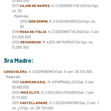
$3.662.000
2017
CAJON DE NAIPES
, H, C (SEEKING THE DIA) Sin figs.
cls. $0
Madre de:
2022
DON ERWIN
, M, C (CASSINI (IRE)) Sin figs. cls.
$0
2018
ROSA DE ITALIA
, H, C (SEEKING THE DIA) Gan. 1 carr.
$12.925.000
2020
RECHONCHO
, M, A (DYLAN THOMAS) Sin figs. cls.
$1.368.750
3ra Madre:
CARACOLERA
, H, A (SEMENENKO) Gan. 5 carr. $9.740.300
Madre de:
1999
CAMPEON AZUL
, M, A (FAPPAVALLEY) Gan. 3 carr.
$3.683.000
2000
MISS ELITE
, H, C (GOLDEN VOYAGER) Gan. 1 carr.
$1.711.000
2001
CASTELLAMARE
, H, C (DUSHYANTOR) Gan. 2 carr. 1
cls. y 3 figs. cls. $8.720.000