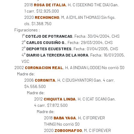
2018
ROSA DE ITALIA
, H, C (SEEKING THE DIA) Gan.
1 carr. $12.925.000
2020
RECHONCHO
, M, A (DYLAN THOMAS) Sin figs.
cls. $1.368.750
Figuraciones :
1°
COTEJO DE POTRANCAS
, Fecha: 30/04/2004, CHS
2°
CARLOS COUSIÑO G.
, Fecha: 29/03/2004, CHS
2°
DEPORTES ECUESTRES
, Fecha: 01/04/2005, CHS
4°
DIARIO LA TERCERA DE LA HORA
, Fecha: 16/01/2005,
VSC
2002
CORONACION REAL
, H, A (INDIAN LODGE) No corrió $0
Madre de:
2006
CORONITA
, H, C (DUSHYANTOR) Gan. 4 carr.
$4.556.500
Madre de:
2012
CHIQUITA LINDA
, H, C (CAT SCAN) Gan.
4 carr. $7.872.500
Madre de:
2018
BABA YAGA
, H, C (FOREVER
THING) No corrió $0
2020
ZOBOOMAFOO
, M, C (FOREVER