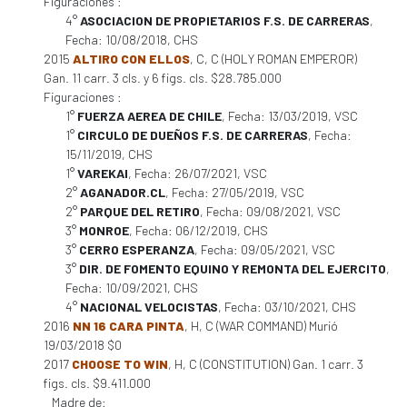
Figuraciones :
4°
ASOCIACION DE PROPIETARIOS F.S. DE CARRERAS
,
Fecha: 10/08/2018, CHS
2015
ALTIRO CON ELLOS
, C, C (HOLY ROMAN EMPEROR)
Gan. 11 carr. 3 cls. y 6 figs. cls. $28.785.000
Figuraciones :
1°
FUERZA AEREA DE CHILE
, Fecha: 13/03/2019, VSC
1°
CIRCULO DE DUEÑOS F.S. DE CARRERAS
, Fecha:
15/11/2019, CHS
1°
VAREKAI
, Fecha: 26/07/2021, VSC
2°
AGANADOR.CL
, Fecha: 27/05/2019, VSC
2°
PARQUE DEL RETIRO
, Fecha: 09/08/2021, VSC
3°
MONROE
, Fecha: 06/12/2019, CHS
3°
CERRO ESPERANZA
, Fecha: 09/05/2021, VSC
3°
DIR. DE FOMENTO EQUINO Y REMONTA DEL EJERCITO
,
Fecha: 10/09/2021, CHS
4°
NACIONAL VELOCISTAS
, Fecha: 03/10/2021, CHS
2016
NN 16 CARA PINTA
, H, C (WAR COMMAND) Murió
19/03/2018 $0
2017
CHOOSE TO WIN
, H, C (CONSTITUTION) Gan. 1 carr. 3
figs. cls. $9.411.000
Madre de: