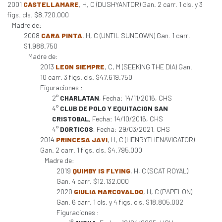
2001
CASTELLAMARE
, H, C (DUSHYANTOR) Gan. 2 carr. 1 cls. y 3
figs. cls. $8.720.000
Madre de:
2008
CARA PINTA
, H, C (UNTIL SUNDOWN) Gan. 1 carr.
$1.988.750
Madre de:
2013
LEON SIEMPRE
, C, M (SEEKING THE DIA) Gan.
10 carr. 3 figs. cls. $47.619.750
Figuraciones :
2°
CHARLATAN
, Fecha: 14/11/2016, CHS
4°
CLUB DE POLO Y EQUITACION SAN
CRISTOBAL
, Fecha: 14/10/2016, CHS
4°
DORTICOS
, Fecha: 29/03/2021, CHS
2014
PRINCESA JAVI
, H, C (HENRYTHENAVIGATOR)
Gan. 2 carr. 1 figs. cls. $4.795.000
Madre de:
2019
QUIMBY IS FLYING
, H, C (SCAT ROYAL)
Gan. 4 carr. $12.132.000
2020
GIULIA MARCOVALDO
, H, C (PAPELON)
Gan. 6 carr. 1 cls. y 4 figs. cls. $18.805.002
Figuraciones :