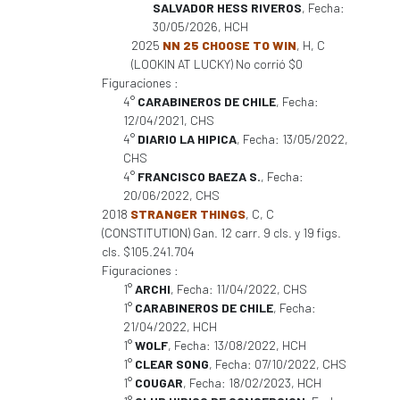
SALVADOR HESS RIVEROS
, Fecha:
30/05/2026, HCH
2025
NN 25 CHOOSE TO WIN
, H, C
(LOOKIN AT LUCKY) No corrió $0
Figuraciones :
4°
CARABINEROS DE CHILE
, Fecha:
12/04/2021, CHS
4°
DIARIO LA HIPICA
, Fecha: 13/05/2022,
CHS
4°
FRANCISCO BAEZA S.
, Fecha:
20/06/2022, CHS
2018
STRANGER THINGS
, C, C
(CONSTITUTION) Gan. 12 carr. 9 cls. y 19 figs.
cls. $105.241.704
Figuraciones :
1°
ARCHI
, Fecha: 11/04/2022, CHS
1°
CARABINEROS DE CHILE
, Fecha:
21/04/2022, HCH
1°
WOLF
, Fecha: 13/08/2022, HCH
1°
CLEAR SONG
, Fecha: 07/10/2022, CHS
1°
COUGAR
, Fecha: 18/02/2023, HCH