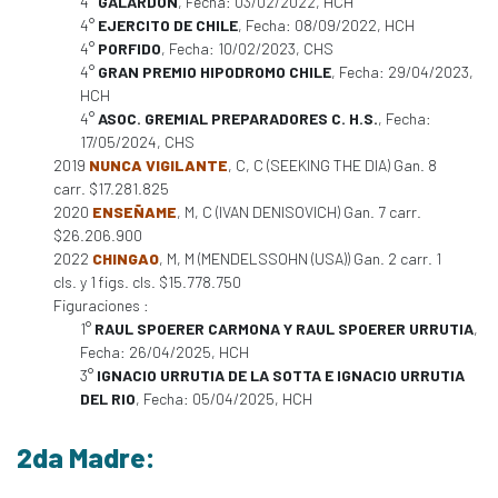
4°
GALARDON
, Fecha: 03/02/2022, HCH
4°
EJERCITO DE CHILE
, Fecha: 08/09/2022, HCH
4°
PORFIDO
, Fecha: 10/02/2023, CHS
4°
GRAN PREMIO HIPODROMO CHILE
, Fecha: 29/04/2023,
HCH
4°
ASOC. GREMIAL PREPARADORES C. H.S.
, Fecha:
17/05/2024, CHS
2019
NUNCA VIGILANTE
, C, C (SEEKING THE DIA) Gan. 8
carr. $17.281.825
2020
ENSEÑAME
, M, C (IVAN DENISOVICH) Gan. 7 carr.
$26.206.900
2022
CHINGAO
, M, M (MENDELSSOHN (USA)) Gan. 2 carr. 1
cls. y 1 figs. cls. $15.778.750
Figuraciones :
1°
RAUL SPOERER CARMONA Y RAUL SPOERER URRUTIA
,
Fecha: 26/04/2025, HCH
3°
IGNACIO URRUTIA DE LA SOTTA E IGNACIO URRUTIA
DEL RIO
, Fecha: 05/04/2025, HCH
2da Madre: