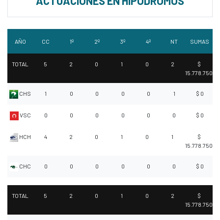
ACTUACIONES EN HIPÓDROMOS
AÑO
CC
1º
2º
3º
4º
NT
SUMAS
TOTAL
5
2
0
1
0
2
$
15.778.750
CHS
1
0
0
0
0
1
$ 0
VSC
0
0
0
0
0
0
$ 0
HCH
4
2
0
1
0
1
$
15.778.750
CHC
0
0
0
0
0
0
$ 0
TOTAL
5
2
0
1
0
2
$
15.778.750