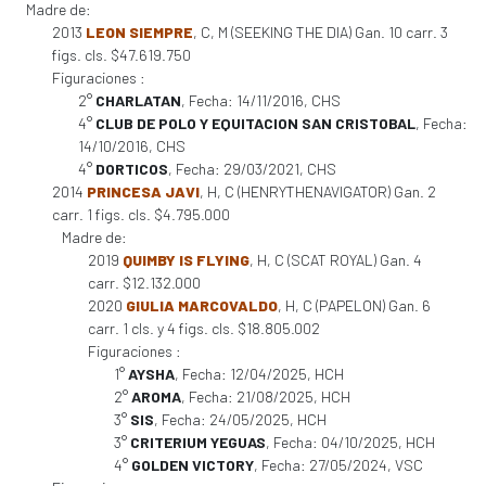
Madre de:
2013
LEON SIEMPRE
, C, M (SEEKING THE DIA) Gan. 10 carr. 3
figs. cls. $47.619.750
Figuraciones :
2°
CHARLATAN
, Fecha: 14/11/2016, CHS
4°
CLUB DE POLO Y EQUITACION SAN CRISTOBAL
, Fecha:
14/10/2016, CHS
4°
DORTICOS
, Fecha: 29/03/2021, CHS
2014
PRINCESA JAVI
, H, C (HENRYTHENAVIGATOR) Gan. 2
carr. 1 figs. cls. $4.795.000
Madre de:
2019
QUIMBY IS FLYING
, H, C (SCAT ROYAL) Gan. 4
carr. $12.132.000
2020
GIULIA MARCOVALDO
, H, C (PAPELON) Gan. 6
carr. 1 cls. y 4 figs. cls. $18.805.002
Figuraciones :
1°
AYSHA
, Fecha: 12/04/2025, HCH
2°
AROMA
, Fecha: 21/08/2025, HCH
3°
SIS
, Fecha: 24/05/2025, HCH
3°
CRITERIUM YEGUAS
, Fecha: 04/10/2025, HCH
4°
GOLDEN VICTORY
, Fecha: 27/05/2024, VSC