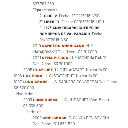
$27.767.250
Figuraciones :
2°
CLIO IV
, Fecha: 12/12/2018, VSC
3°
LIBERTY
, Fecha: 09/06/2018, HCH
4°
167º ANIVERSARIO CUERPO DE
BOMBEROS DE VALPARAISO
, Fecha:
04/07/2018, VSC
2019
CAMPEON AMERICANO
, M, M
(MAYAKOVSKY) Gan. 1 carr. $2.917.000
2021
NENA PITUCA
, H, M (SONOMA BAND)
Gan. 2 carr. $3.701.000
2005
PLAY LIFE
, H, C (PLAYAPART) No corrió $0
1996
LA LEONA
, H, C (STATEMENT) No corrió $0
1997
LUNA ARABE
, H, C (SADLERS CONGRESS) Gan. 4 carr.
$8.620.000
Madre de:
2003
LUNA NUEVA
, H, C (HUSSONET) Gan. 5 carr.
$5.336.600
Madre de:
2009
CHIPI CRACK
, C, C (IVAN DENISOVICH)
Gan. 9 carr. $11.864.500