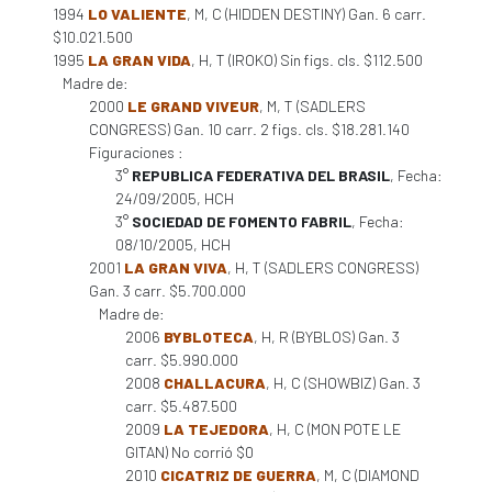
1994
LO VALIENTE
, M, C (HIDDEN DESTINY) Gan. 6 carr.
$10.021.500
1995
LA GRAN VIDA
, H, T (IROKO) Sin figs. cls. $112.500
Madre de:
2000
LE GRAND VIVEUR
, M, T (SADLERS
CONGRESS) Gan. 10 carr. 2 figs. cls. $18.281.140
Figuraciones :
3°
REPUBLICA FEDERATIVA DEL BRASIL
, Fecha:
24/09/2005, HCH
3°
SOCIEDAD DE FOMENTO FABRIL
, Fecha:
08/10/2005, HCH
2001
LA GRAN VIVA
, H, T (SADLERS CONGRESS)
Gan. 3 carr. $5.700.000
Madre de:
2006
BYBLOTECA
, H, R (BYBLOS) Gan. 3
carr. $5.990.000
2008
CHALLACURA
, H, C (SHOWBIZ) Gan. 3
carr. $5.487.500
2009
LA TEJEDORA
, H, C (MON POTE LE
GITAN) No corrió $0
2010
CICATRIZ DE GUERRA
, M, C (DIAMOND