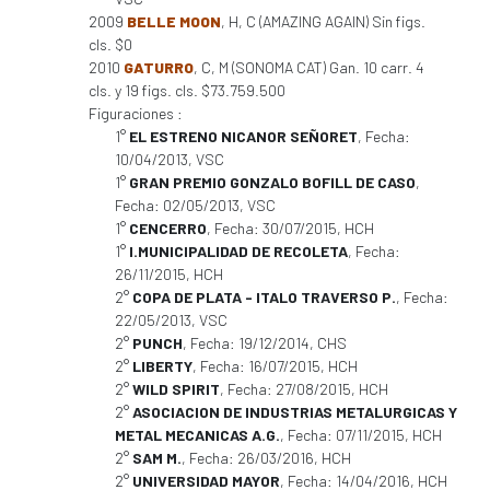
2009
BELLE MOON
, H, C (AMAZING AGAIN) Sin figs.
cls. $0
2010
GATURRO
, C, M (SONOMA CAT) Gan. 10 carr. 4
cls. y 19 figs. cls. $73.759.500
Figuraciones :
1°
EL ESTRENO NICANOR SEÑORET
, Fecha:
10/04/2013, VSC
1°
GRAN PREMIO GONZALO BOFILL DE CASO
,
Fecha: 02/05/2013, VSC
1°
CENCERRO
, Fecha: 30/07/2015, HCH
1°
I.MUNICIPALIDAD DE RECOLETA
, Fecha:
26/11/2015, HCH
2°
COPA DE PLATA - ITALO TRAVERSO P.
, Fecha:
22/05/2013, VSC
2°
PUNCH
, Fecha: 19/12/2014, CHS
2°
LIBERTY
, Fecha: 16/07/2015, HCH
2°
WILD SPIRIT
, Fecha: 27/08/2015, HCH
2°
ASOCIACION DE INDUSTRIAS METALURGICAS Y
METAL MECANICAS A.G.
, Fecha: 07/11/2015, HCH
2°
SAM M.
, Fecha: 26/03/2016, HCH
2°
UNIVERSIDAD MAYOR
, Fecha: 14/04/2016, HCH