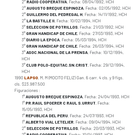
2°
RADIO COOPERATIVA
, Fecha: 08/04/1992, HCH
2°
AUGUSTO BREQUE ESPINOZA
, Fecha: 02/05/1992, HCH
2°
GUILLERMO DEL PEDREGAL H
, Fecha: 14/11/1992, HCH
2°
LA BASTILLE II
, Fecha: 10/02/1994, HCH
3°
SELECCION DE POTRILLOS
, Fecha: 21/03/1992, HCH
3°
GRAN HANDICAP DE CHILE
, Fecha: 27/03/1993, HCH
3°
DIARIO LA EPOCA
, Fecha: 05/03/1994, HCH
3°
GRAN HANDICAP DE CHILE
, Fecha: 26/03/1994, HCH
3°
ASOC.NACIONAL DE LA PRENSA
, Fecha: 10/12/1994,
HCH
3°
CLUB POLO-EQUITAC.SN.CRIST
, Fecha: 29/12/1994,
HCH
1990
LAPSO
, M, M (MOCITO FELIZ) Gan. 6 carr. 4 cls. y 9 figs.
cls. $23.987.500
Figuraciones :
1°
AUGUSTO BREQUE ESPINOZA
, Fecha: 24/04/1993, HCH
1°
PR.RAUL SPOERER C RAUL S.URRUT
, Fecha:
15/05/1993, HCH
1°
REPUBLICA DEL PERU
, Fecha: 24/07/1993, HCH
1°
ALBERTO VIAL LETELIER
, Fecha: 09/04/1994, HCH
2°
SELECCION DE POTRILLOS
, Fecha: 20/03/1993, HCH
2°
RADIO COOPERATIVA
, Fecha: 10/04/1993, HCH