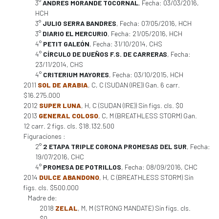
3°
ANDRES MORANDE TOCORNAL
, Fecha: 03/03/2016,
HCH
3°
JULIO SERRA BANDRES
, Fecha: 07/05/2016, HCH
3°
DIARIO EL MERCURIO
, Fecha: 21/05/2016, HCH
4°
PETIT GALEÓN
, Fecha: 31/10/2014, CHS
4°
CÍRCULO DE DUEÑOS F.S. DE CARRERAS
, Fecha:
23/11/2014, CHS
4°
CRITERIUM MAYORES
, Fecha: 03/10/2015, HCH
2011
SOL DE ARABIA
, C, C (SUDAN (IRE)) Gan. 6 carr.
$16.275.000
2012
SUPER LUNA
, H, C (SUDAN (IRE)) Sin figs. cls. $0
2013
GENERAL COLOSO
, C, M (BREATHLESS STORM) Gan.
12 carr. 2 figs. cls. $18.132.500
Figuraciones :
2°
2 ETAPA TRIPLE CORONA PROMESAS DEL SUR
, Fecha:
19/07/2016, CHC
4°
PROMESA DE POTRILLOS
, Fecha: 08/09/2016, CHC
2014
DULCE ABANDONO
, H, C (BREATHLESS STORM) Sin
figs. cls. $500.000
Madre de:
2018
ZELAL
, M, M (STRONG MANDATE) Sin figs. cls.
$0