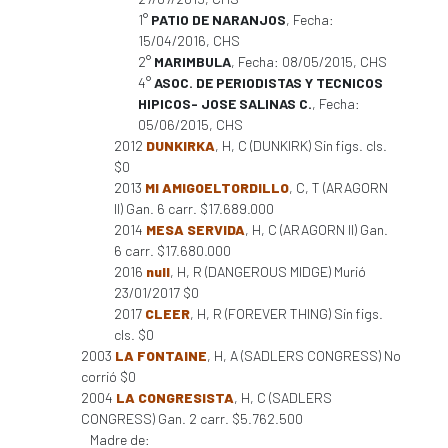
1°
PATIO DE NARANJOS
, Fecha:
15/04/2016, CHS
2°
MARIMBULA
, Fecha: 08/05/2015, CHS
4°
ASOC. DE PERIODISTAS Y TECNICOS
HIPICOS- JOSE SALINAS C.
, Fecha:
05/06/2015, CHS
2012
DUNKIRKA
, H, C (DUNKIRK) Sin figs. cls.
$0
2013
MI AMIGOELTORDILLO
, C, T (ARAGORN
II) Gan. 6 carr. $17.689.000
2014
MESA SERVIDA
, H, C (ARAGORN II) Gan.
6 carr. $17.680.000
2016
null
, H, R (DANGEROUS MIDGE) Murió
23/01/2017 $0
2017
CLEER
, H, R (FOREVER THING) Sin figs.
cls. $0
2003
LA FONTAINE
, H, A (SADLERS CONGRESS) No
corrió $0
2004
LA CONGRESISTA
, H, C (SADLERS
CONGRESS) Gan. 2 carr. $5.762.500
Madre de: