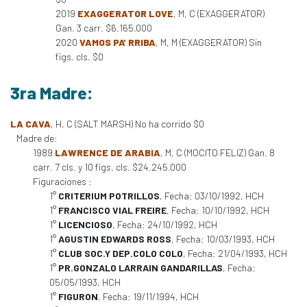
2019
EXAGGERATOR LOVE
, M, C (EXAGGERATOR)
Gan. 3 carr. $6.165.000
2020
VAMOS PA' RRIBA
, M, M (EXAGGERATOR) Sin
figs. cls. $0
3ra Madre:
LA CAVA
, H, C (SALT MARSH) No ha corrido $0
Madre de:
1989
LAWRENCE DE ARABIA
, M, C (MOCITO FELIZ) Gan. 8
carr. 7 cls. y 10 figs. cls. $24.245.000
Figuraciones :
1°
CRITERIUM POTRILLOS
, Fecha: 03/10/1992, HCH
1°
FRANCISCO VIAL FREIRE
, Fecha: 10/10/1992, HCH
1°
LICENCIOSO
, Fecha: 24/10/1992, HCH
1°
AGUSTIN EDWARDS ROSS
, Fecha: 10/03/1993, HCH
1°
CLUB SOC.Y DEP.COLO COLO
, Fecha: 21/04/1993, HCH
1°
PR.GONZALO LARRAIN GANDARILLAS
, Fecha:
05/05/1993, HCH
1°
FIGURON
, Fecha: 19/11/1994, HCH