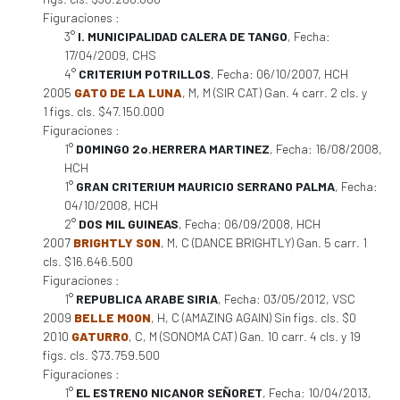
Figuraciones :
3°
I. MUNICIPALIDAD CALERA DE TANGO
, Fecha:
17/04/2009, CHS
4°
CRITERIUM POTRILLOS
, Fecha: 06/10/2007, HCH
2005
GATO DE LA LUNA
, M, M (SIR CAT) Gan. 4 carr. 2 cls. y
1 figs. cls. $47.150.000
Figuraciones :
1°
DOMINGO 2o.HERRERA MARTINEZ
, Fecha: 16/08/2008,
HCH
1°
GRAN CRITERIUM MAURICIO SERRANO PALMA
, Fecha:
04/10/2008, HCH
2°
DOS MIL GUINEAS
, Fecha: 06/09/2008, HCH
2007
BRIGHTLY SON
, M, C (DANCE BRIGHTLY) Gan. 5 carr. 1
cls. $16.646.500
Figuraciones :
1°
REPUBLICA ARABE SIRIA
, Fecha: 03/05/2012, VSC
2009
BELLE MOON
, H, C (AMAZING AGAIN) Sin figs. cls. $0
2010
GATURRO
, C, M (SONOMA CAT) Gan. 10 carr. 4 cls. y 19
figs. cls. $73.759.500
Figuraciones :
1°
EL ESTRENO NICANOR SEÑORET
, Fecha: 10/04/2013,