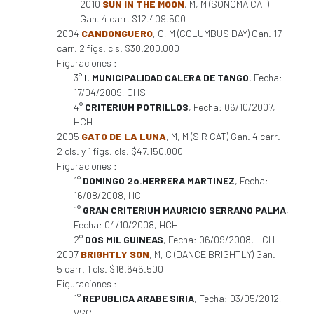
2010
SUN IN THE MOON
, M, M (SONOMA CAT)
Gan. 4 carr. $12.409.500
2004
CANDONGUERO
, C, M (COLUMBUS DAY) Gan. 17
carr. 2 figs. cls. $30.200.000
Figuraciones :
3°
I. MUNICIPALIDAD CALERA DE TANGO
, Fecha:
17/04/2009, CHS
4°
CRITERIUM POTRILLOS
, Fecha: 06/10/2007,
HCH
2005
GATO DE LA LUNA
, M, M (SIR CAT) Gan. 4 carr.
2 cls. y 1 figs. cls. $47.150.000
Figuraciones :
1°
DOMINGO 2o.HERRERA MARTINEZ
, Fecha:
16/08/2008, HCH
1°
GRAN CRITERIUM MAURICIO SERRANO PALMA
,
Fecha: 04/10/2008, HCH
2°
DOS MIL GUINEAS
, Fecha: 06/09/2008, HCH
2007
BRIGHTLY SON
, M, C (DANCE BRIGHTLY) Gan.
5 carr. 1 cls. $16.646.500
Figuraciones :
1°
REPUBLICA ARABE SIRIA
, Fecha: 03/05/2012,
VSC