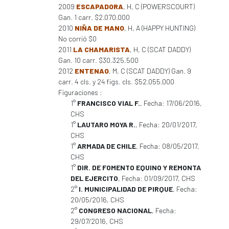
2009
ESCAPADORA
, H, C (POWERSCOURT)
Gan. 1 carr. $2.070.000
2010
NIÑA DE MANO
, H, A (HAPPY HUNTING)
No corrió $0
2011
LA CHAMARISTA
, H, C (SCAT DADDY)
Gan. 10 carr. $30.325.500
2012
ENTENAO
, M, C (SCAT DADDY) Gan. 9
carr. 4 cls. y 24 figs. cls. $52.055.000
Figuraciones :
1°
FRANCISCO VIAL F.
, Fecha: 17/06/2016,
CHS
1°
LAUTARO MOYA R.
, Fecha: 20/01/2017,
CHS
1°
ARMADA DE CHILE
, Fecha: 08/05/2017,
CHS
1°
DIR. DE FOMENTO EQUINO Y REMONTA
DEL EJERCITO
, Fecha: 01/09/2017, CHS
2°
I. MUNICIPALIDAD DE PIRQUE
, Fecha:
20/05/2016, CHS
2°
CONGRESO NACIONAL
, Fecha:
29/07/2016, CHS