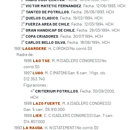
2°
VICTOR MATETIC FERNANDEZ
, Fecha: 12/06/1993, HCH
2°
TANTEO DE POTRILLOS
, Fecha: 26/06/1993, HCH
2°
QUELUS CLASICO
, Fecha: 19/02/1994, HCH
2°
FUERZA AREA DE CHILE
, Fecha: 12/03/1994, HCH
2°
GRAN HANDICAP DE CHILE
, Fecha: 26/03/1994, HCH
2°
COPA CRIADORES
, Fecha: 30/07/1994, HCH
3°
CARLOS BELLO SILVA
, Fecha: 18/06/1994, HCH
1991
LAGARDERE
, H, C (IROKO) No corrió $0
Madre de:
1996
LAO TSE
, M, M (SADLERS CONGRESS) No
corrió $0
1997
LUGO
, M, C (MATON) Gan. 6 carr. 1 figs. cls.
$12.353.740
Figuraciones :
4°
CRITERIUM POTRILLOS
, Fecha: 30/09/2000,
HCH
1998
LAZO FUERTE
, M, A (SADLERS CONGRESS)
Gan. 5 carr. $9.910.000
1999
LIER
, C, C (SADLERS CONGRESS) Gan. 7 carr.
$14.807.000
1993
LA RAUDA
, H, N (STATEMENT) No corrió $0