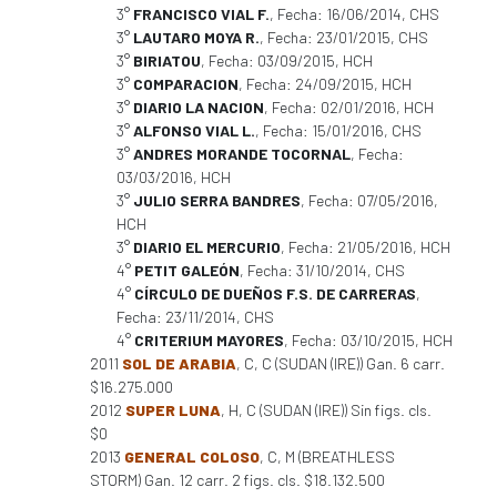
3°
FRANCISCO VIAL F.
, Fecha: 16/06/2014, CHS
3°
LAUTARO MOYA R.
, Fecha: 23/01/2015, CHS
3°
BIRIATOU
, Fecha: 03/09/2015, HCH
3°
COMPARACION
, Fecha: 24/09/2015, HCH
3°
DIARIO LA NACION
, Fecha: 02/01/2016, HCH
3°
ALFONSO VIAL L.
, Fecha: 15/01/2016, CHS
3°
ANDRES MORANDE TOCORNAL
, Fecha:
03/03/2016, HCH
3°
JULIO SERRA BANDRES
, Fecha: 07/05/2016,
HCH
3°
DIARIO EL MERCURIO
, Fecha: 21/05/2016, HCH
4°
PETIT GALEÓN
, Fecha: 31/10/2014, CHS
4°
CÍRCULO DE DUEÑOS F.S. DE CARRERAS
,
Fecha: 23/11/2014, CHS
4°
CRITERIUM MAYORES
, Fecha: 03/10/2015, HCH
2011
SOL DE ARABIA
, C, C (SUDAN (IRE)) Gan. 6 carr.
$16.275.000
2012
SUPER LUNA
, H, C (SUDAN (IRE)) Sin figs. cls.
$0
2013
GENERAL COLOSO
, C, M (BREATHLESS
STORM) Gan. 12 carr. 2 figs. cls. $18.132.500