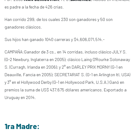
es padre a la fecha de 426 crías.
Han corrido 299, de los cuales 230 son ganadores y 50 son
ganadores clásicos.
Sus hijos han ganado 1040 carreras y $4,606,071,514.-
CAMPAÑA:Ganador de 3 cs., en 14 corridas, incluso clásico JULY S.
(G-2 Newbury, Inglaterra en 2005); clásico Laing O'Rourke Solonaway
S. (Curragh, Irlanda en 2006); y 2° en DARLEY PRIX MORNY (G-1 en
Deauville, Fancia en 2005); SECRETARIAT S. (G-1 en Arlington Itl, USA)
y 3° en el Hollywood Derby (G-1 en Hollywood Park, U.S.A.) Ganó en
premios la suma de US$ 437.675 dólares americanos. Exportado a
Uruguay en 2014.
1ra Madre: