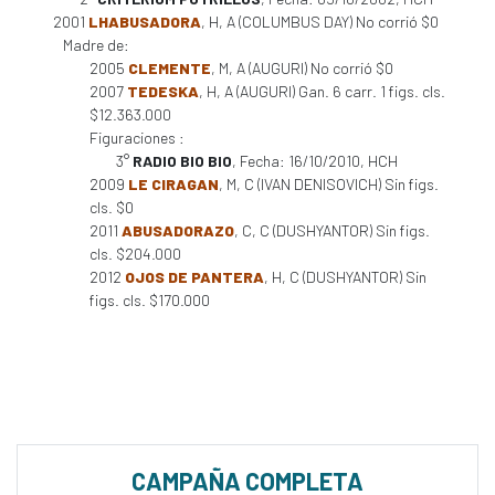
2001
LHABUSADORA
, H, A (COLUMBUS DAY) No corrió $0
Madre de:
2005
CLEMENTE
, M, A (AUGURI) No corrió $0
2007
TEDESKA
, H, A (AUGURI) Gan. 6 carr. 1 figs. cls.
$12.363.000
Figuraciones :
3°
RADIO BIO BIO
, Fecha: 16/10/2010, HCH
2009
LE CIRAGAN
, M, C (IVAN DENISOVICH) Sin figs.
cls. $0
2011
ABUSADORAZO
, C, C (DUSHYANTOR) Sin figs.
cls. $204.000
2012
OJOS DE PANTERA
, H, C (DUSHYANTOR) Sin
figs. cls. $170.000
CAMPAÑA COMPLETA