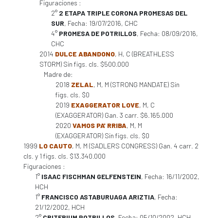
Figuraciones :
2°
2 ETAPA TRIPLE CORONA PROMESAS DEL
SUR
, Fecha: 19/07/2016, CHC
4°
PROMESA DE POTRILLOS
, Fecha: 08/09/2016,
CHC
2014
DULCE ABANDONO
, H, C (BREATHLESS
STORM) Sin figs. cls. $500.000
Madre de:
2018
ZELAL
, M, M (STRONG MANDATE) Sin
figs. cls. $0
2019
EXAGGERATOR LOVE
, M, C
(EXAGGERATOR) Gan. 3 carr. $6.165.000
2020
VAMOS PA' RRIBA
, M, M
(EXAGGERATOR) Sin figs. cls. $0
1999
LO CAUTO
, M, M (SADLERS CONGRESS) Gan. 4 carr. 2
cls. y 1 figs. cls. $13.340.000
Figuraciones :
1°
ISAAC FISCHMAN GELFENSTEIN
, Fecha: 16/11/2002,
HCH
1°
FRANCISCO ASTABURUAGA ARIZTIA
, Fecha:
21/12/2002, HCH
2°
CRITERIUM POTRILLOS
, Fecha: 05/10/2002, HCH