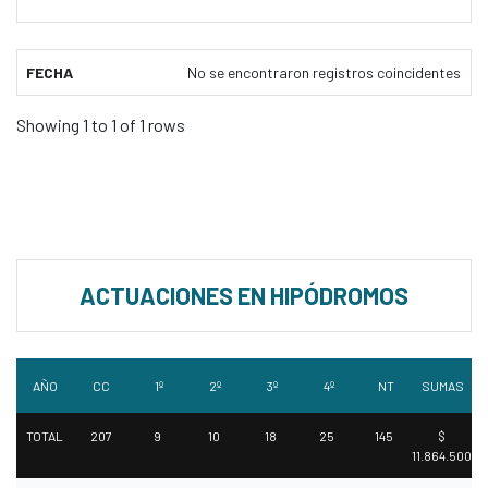
FECHA
No se encontraron registros coincidentes
Showing 1 to 1 of 1 rows
ACTUACIONES EN HIPÓDROMOS
AÑO
CC
1º
2º
3º
4º
NT
SUMAS
TOTAL
207
9
10
18
25
145
$
11.864.500