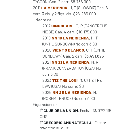
TYCOON) Gan. 2 carr. $8.786.000
2011
LA MERIENDA
, H, T (SHOWBIZ) Gan. 6
carr. 3 cls. y 2 figs. cls. $26.285.000
Madre de:
2017
SINGOLARE
, C, R (DANGEROUS
MIDGE) Gan. 4 carr. $10.175.000
2019
NN 19 LA MERIENDA
, H, T
(UNTIL SUNDOWN) No corrió $0
2020
VIENTO BLANCO
, C, T (UNTIL
SUNDOWN) Gan. 2 carr. $3.491.625
2021
NN 21 LA MERIENDA
, M, R
(FRANK CONVERSATION (USA)) No
corrió $0
2023
TIZ THE LOUI
, M, C (TIZ THE
LAW (USA)) No corrió $0
2025
NN 25 LA MERIENDA
, H, T
(ROBERT BRUCE) No corrió $0
Figuraciones :
1°
CLUB DE LA UNION
, Fecha: 13/07/2015,
CHS
1°
GREGORIO AMUNATEGUI J.
, Fecha:
27/07/2015, CHS