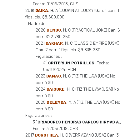
Fecha: 01/06/2018, CHS
2016
DAIKA
, H, A (LOOKIN AT LUCKY) Gan. 1 carr. 1
figs. cls. $8.500.000
Madre de:
2020
DEMBO
, M, C (PRACTICAL JOKE) Gan. 6
carr. $22.780.250
2021
DAKHAR
, M, C (CLASSIC EMPIRE (USA))
Gan. 2 carr. 1 figs. cls. $9.835.280
Figuraciones :
4°
CRITERIUM POTRILLOS
, Fecha:
05/10/2024, HCH
2023
DANAO
, M, C (TIZ THE LAW (USA)) No
corrió $0
2024
DAISUKE
, H, C (TIZ THE LAW (USA)) No
corrió $0
2025
DELEYDA
, M, A (TIZ THE LAW (USA)) No
corrió $0
Figuraciones :
3°
CRIADORES HEMBRAS CARLOS HIRMAS A.
,
Fecha: 31/05/2019, CHS
2017
DOROTHEA
, H, C (VERRAZANO (USA)) Gan. 3