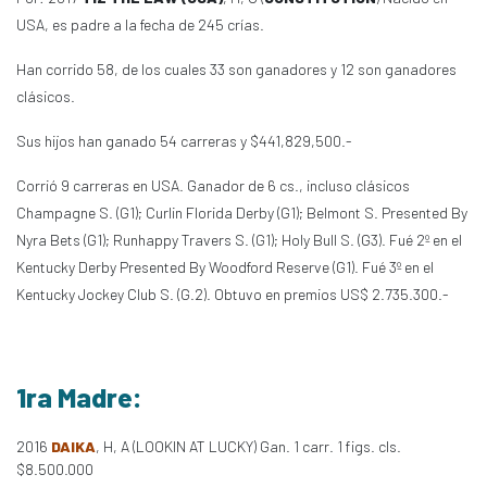
USA, es padre a la fecha de 245 crías.
Han corrido 58, de los cuales 33 son ganadores y 12 son ganadores
clásicos.
Sus hijos han ganado 54 carreras y $441,829,500.-
Corrió 9 carreras en USA. Ganador de 6 cs., incluso clásicos
Champagne S. (G1); Curlin Florida Derby (G1); Belmont S. Presented By
Nyra Bets (G1); Runhappy Travers S. (G1); Holy Bull S. (G3). Fué 2º en el
Kentucky Derby Presented By Woodford Reserve (G1). Fué 3º en el
Kentucky Jockey Club S. (G.2). Obtuvo en premios US$ 2.735.300.-
1ra Madre:
2016
DAIKA
, H, A (LOOKIN AT LUCKY) Gan. 1 carr. 1 figs. cls.
$8.500.000