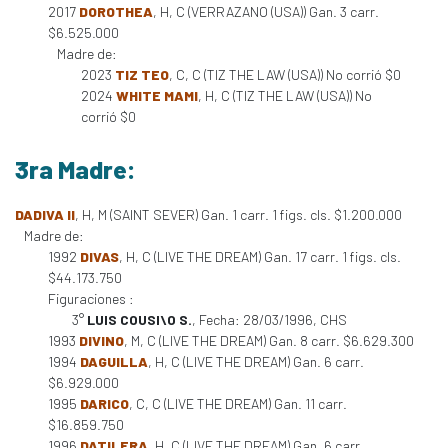
2017
DOROTHEA
, H, C (VERRAZANO (USA)) Gan. 3 carr.
$6.525.000
Madre de:
2023
TIZ TEO
, C, C (TIZ THE LAW (USA)) No corrió $0
2024
WHITE MAMI
, H, C (TIZ THE LAW (USA)) No
corrió $0
3ra Madre:
DADIVA II
, H, M (SAINT SEVER) Gan. 1 carr. 1 figs. cls. $1.200.000
Madre de:
1992
DIVAS
, H, C (LIVE THE DREAM) Gan. 17 carr. 1 figs. cls.
$44.173.750
Figuraciones :
3°
LUIS COUSI\O S.
, Fecha: 28/03/1996, CHS
1993
DIVINO
, M, C (LIVE THE DREAM) Gan. 8 carr. $6.629.300
1994
DAGUILLA
, H, C (LIVE THE DREAM) Gan. 6 carr.
$6.929.000
1995
DARICO
, C, C (LIVE THE DREAM) Gan. 11 carr.
$16.859.750
1996
DATILERA
, H, C (LIVE THE DREAM) Gan. 6 carr.