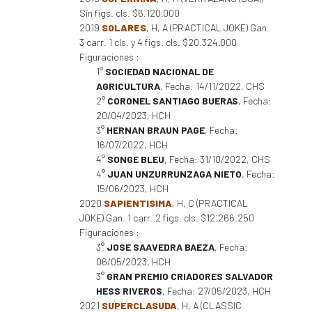
Sin figs. cls. $6.120.000
2019
SOLARES
, H, A (PRACTICAL JOKE) Gan.
3 carr. 1 cls. y 4 figs. cls. $20.324.000
Figuraciones :
1°
SOCIEDAD NACIONAL DE
AGRICULTURA
, Fecha: 14/11/2022, CHS
2°
CORONEL SANTIAGO BUERAS
, Fecha:
20/04/2023, HCH
3°
HERNAN BRAUN PAGE
, Fecha:
16/07/2022, HCH
4°
SONGE BLEU
, Fecha: 31/10/2022, CHS
4°
JUAN UNZURRUNZAGA NIETO
, Fecha:
15/06/2023, HCH
2020
SAPIENTISIMA
, H, C (PRACTICAL
JOKE) Gan. 1 carr. 2 figs. cls. $12.266.250
Figuraciones :
3°
JOSE SAAVEDRA BAEZA
, Fecha:
06/05/2023, HCH
3°
GRAN PREMIO CRIADORES SALVADOR
HESS RIVEROS
, Fecha: 27/05/2023, HCH
2021
SUPERCLASUDA
, H, A (CLASSIC