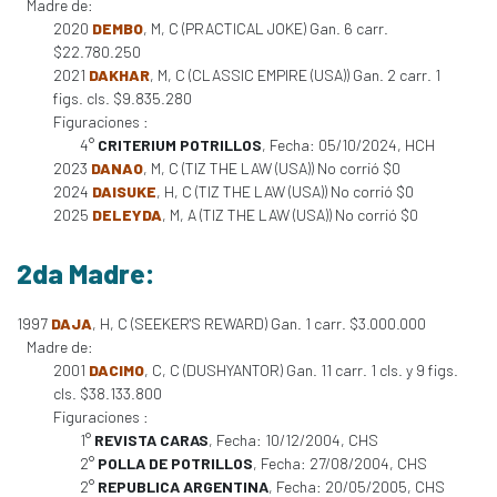
Madre de:
2020
DEMBO
, M, C (PRACTICAL JOKE) Gan. 6 carr.
$22.780.250
2021
DAKHAR
, M, C (CLASSIC EMPIRE (USA)) Gan. 2 carr. 1
figs. cls. $9.835.280
Figuraciones :
4°
CRITERIUM POTRILLOS
, Fecha: 05/10/2024, HCH
2023
DANAO
, M, C (TIZ THE LAW (USA)) No corrió $0
2024
DAISUKE
, H, C (TIZ THE LAW (USA)) No corrió $0
2025
DELEYDA
, M, A (TIZ THE LAW (USA)) No corrió $0
2da Madre:
1997
DAJA
, H, C (SEEKER'S REWARD) Gan. 1 carr. $3.000.000
Madre de:
2001
DACIMO
, C, C (DUSHYANTOR) Gan. 11 carr. 1 cls. y 9 figs.
cls. $38.133.800
Figuraciones :
1°
REVISTA CARAS
, Fecha: 10/12/2004, CHS
2°
POLLA DE POTRILLOS
, Fecha: 27/08/2004, CHS
2°
REPUBLICA ARGENTINA
, Fecha: 20/05/2005, CHS