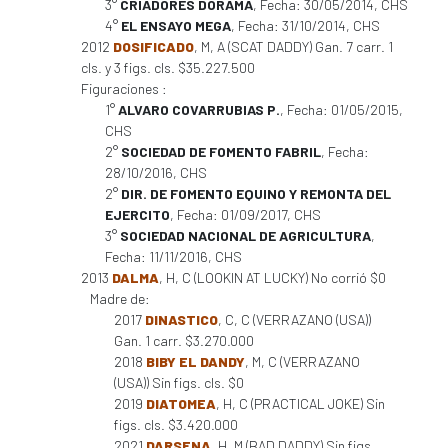
3°
CRIADORES DORAMA
, Fecha: 30/05/2014, CHS
4°
EL ENSAYO MEGA
, Fecha: 31/10/2014, CHS
2012
DOSIFICADO
, M, A (SCAT DADDY) Gan. 7 carr. 1
cls. y 3 figs. cls. $35.227.500
Figuraciones :
1°
ALVARO COVARRUBIAS P.
, Fecha: 01/05/2015,
CHS
2°
SOCIEDAD DE FOMENTO FABRIL
, Fecha:
28/10/2016, CHS
2°
DIR. DE FOMENTO EQUINO Y REMONTA DEL
EJERCITO
, Fecha: 01/09/2017, CHS
3°
SOCIEDAD NACIONAL DE AGRICULTURA
,
Fecha: 11/11/2016, CHS
2013
DALMA
, H, C (LOOKIN AT LUCKY) No corrió $0
Madre de:
2017
DINASTICO
, C, C (VERRAZANO (USA))
Gan. 1 carr. $3.270.000
2018
BIBY EL DANDY
, M, C (VERRAZANO
(USA)) Sin figs. cls. $0
2019
DIATOMEA
, H, C (PRACTICAL JOKE) Sin
figs. cls. $3.420.000
2021
DARSENA
, H, M (BAD DADDY) Sin figs.