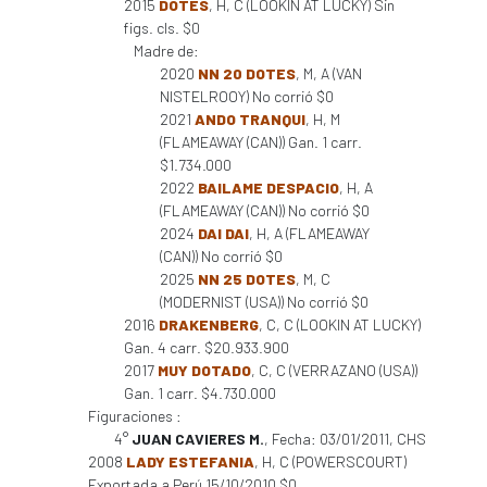
2015
DOTES
, H, C (LOOKIN AT LUCKY) Sin
figs. cls. $0
Madre de:
2020
NN 20 DOTES
, M, A (VAN
NISTELROOY) No corrió $0
2021
ANDO TRANQUI
, H, M
(FLAMEAWAY (CAN)) Gan. 1 carr.
$1.734.000
2022
BAILAME DESPACIO
, H, A
(FLAMEAWAY (CAN)) No corrió $0
2024
DAI DAI
, H, A (FLAMEAWAY
(CAN)) No corrió $0
2025
NN 25 DOTES
, M, C
(MODERNIST (USA)) No corrió $0
2016
DRAKENBERG
, C, C (LOOKIN AT LUCKY)
Gan. 4 carr. $20.933.900
2017
MUY DOTADO
, C, C (VERRAZANO (USA))
Gan. 1 carr. $4.730.000
Figuraciones :
4°
JUAN CAVIERES M.
, Fecha: 03/01/2011, CHS
2008
LADY ESTEFANIA
, H, C (POWERSCOURT)
Exportada a Perú 15/10/2010 $0