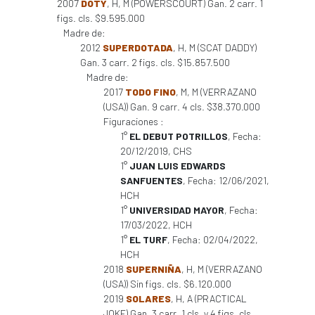
2007
DOTY
, H, M (POWERSCOURT) Gan. 2 carr. 1
figs. cls. $9.595.000
Madre de:
2012
SUPERDOTADA
, H, M (SCAT DADDY)
Gan. 3 carr. 2 figs. cls. $15.857.500
Madre de:
2017
TODO FINO
, M, M (VERRAZANO
(USA)) Gan. 9 carr. 4 cls. $38.370.000
Figuraciones :
1°
EL DEBUT POTRILLOS
, Fecha:
20/12/2019, CHS
1°
JUAN LUIS EDWARDS
SANFUENTES
, Fecha: 12/06/2021,
HCH
1°
UNIVERSIDAD MAYOR
, Fecha:
17/03/2022, HCH
1°
EL TURF
, Fecha: 02/04/2022,
HCH
2018
SUPERNIÑA
, H, M (VERRAZANO
(USA)) Sin figs. cls. $6.120.000
2019
SOLARES
, H, A (PRACTICAL
JOKE) Gan. 3 carr. 1 cls. y 4 figs. cls.