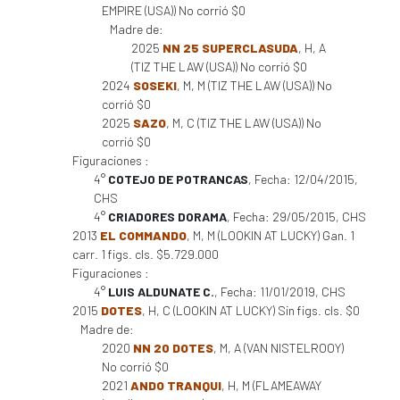
EMPIRE (USA)) No corrió $0
Madre de:
2025
NN 25 SUPERCLASUDA
, H, A
(TIZ THE LAW (USA)) No corrió $0
2024
SOSEKI
, M, M (TIZ THE LAW (USA)) No
corrió $0
2025
SAZO
, M, C (TIZ THE LAW (USA)) No
corrió $0
Figuraciones :
4°
COTEJO DE POTRANCAS
, Fecha: 12/04/2015,
CHS
4°
CRIADORES DORAMA
, Fecha: 29/05/2015, CHS
2013
EL COMMANDO
, M, M (LOOKIN AT LUCKY) Gan. 1
carr. 1 figs. cls. $5.729.000
Figuraciones :
4°
LUIS ALDUNATE C.
, Fecha: 11/01/2019, CHS
2015
DOTES
, H, C (LOOKIN AT LUCKY) Sin figs. cls. $0
Madre de:
2020
NN 20 DOTES
, M, A (VAN NISTELROOY)
No corrió $0
2021
ANDO TRANQUI
, H, M (FLAMEAWAY