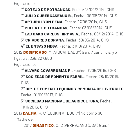
Figuraciones :
1°
COTEJO DE POTRANCAS
, Fecha: 13/04/2014, CHS
1°
JULIO SUBERCASEAUX B.
, Fecha: 09/05/2014, CHS
1°
ARTURO LYON PEÑA
, Fecha: 27/06/2014, CHS
1°
POLLA DE POTRANCAS
, Fecha: 03/08/2014, CHS
1°
LAS OAKS CARLOS HIRMAS A.
, Fecha: 08/12/2014, CHS
3°
CRIADORES DORAMA
, Fecha: 30/05/2014, CHS
4°
EL ENSAYO MEGA
, Fecha: 31/10/2014, CHS
2012
DOSIFICADO
, M, A (SCAT DADDY) Gan. 7 carr. 1 cls. y 3
figs. cls. $35.227.500
Figuraciones :
1°
ALVARO COVARRUBIAS P.
, Fecha: 01/05/2015, CHS
2°
SOCIEDAD DE FOMENTO FABRIL
, Fecha: 28/10/2016,
CHS
2°
DIR. DE FOMENTO EQUINO Y REMONTA DEL EJERCITO
,
Fecha: 01/09/2017, CHS
3°
SOCIEDAD NACIONAL DE AGRICULTURA
, Fecha:
11/11/2016, CHS
2013
DALMA
, H, C (LOOKIN AT LUCKY) No corrió $0
Madre de:
2017
DINASTICO
, C, C (VERRAZANO (USA)) Gan. 1