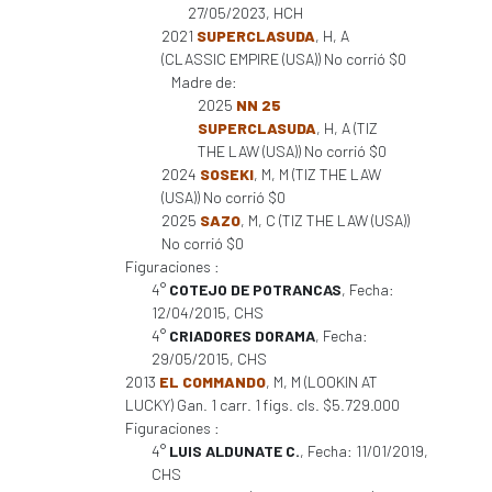
27/05/2023, HCH
2021
SUPERCLASUDA
, H, A
(CLASSIC EMPIRE (USA)) No corrió $0
Madre de:
2025
NN 25
SUPERCLASUDA
, H, A (TIZ
THE LAW (USA)) No corrió $0
2024
SOSEKI
, M, M (TIZ THE LAW
(USA)) No corrió $0
2025
SAZO
, M, C (TIZ THE LAW (USA))
No corrió $0
Figuraciones :
4°
COTEJO DE POTRANCAS
, Fecha:
12/04/2015, CHS
4°
CRIADORES DORAMA
, Fecha:
29/05/2015, CHS
2013
EL COMMANDO
, M, M (LOOKIN AT
LUCKY) Gan. 1 carr. 1 figs. cls. $5.729.000
Figuraciones :
4°
LUIS ALDUNATE C.
, Fecha: 11/01/2019,
CHS