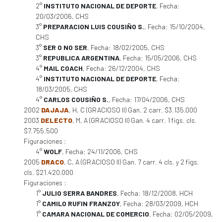
2°
INSTITUTO NACIONAL DE DEPORTE
, Fecha:
20/03/2006, CHS
3°
PREPARACION LUIS COUSIÑO S.
, Fecha: 15/10/2004,
CHS
3°
SER O NO SER
, Fecha: 18/02/2005, CHS
3°
REPUBLICA ARGENTINA
, Fecha: 15/05/2006, CHS
4°
MAIL COACH
, Fecha: 26/12/2004, CHS
4°
INSTITUTO NACIONAL DE DEPORTE
, Fecha:
18/03/2005, CHS
4°
CARLOS COUSIÑO S.
, Fecha: 17/04/2006, CHS
2002
DAJAJA
, H, C (GRACIOSO II) Gan. 2 carr. $3.135.000
2003
DELECTO
, M, A (GRACIOSO II) Gan. 4 carr. 1 figs. cls.
$7.755.500
Figuraciones :
4°
WOLF
, Fecha: 24/11/2006, CHS
2005
DRACO
, C, A (GRACIOSO II) Gan. 7 carr. 4 cls. y 2 figs.
cls. $21.420.000
Figuraciones :
1°
JULIO SERRA BANDRES
, Fecha: 18/12/2008, HCH
1°
CAMILO RUFIN FRANZOY
, Fecha: 28/03/2009, HCH
1°
CAMARA NACIONAL DE COMERCIO
, Fecha: 02/05/2009,