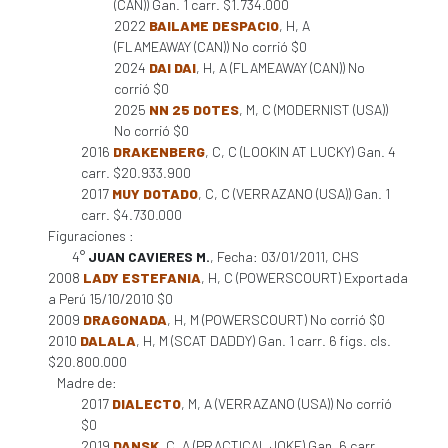
(CAN)) Gan. 1 carr. $1.734.000
2022
BAILAME DESPACIO
, H, A
(FLAMEAWAY (CAN)) No corrió $0
2024
DAI DAI
, H, A (FLAMEAWAY (CAN)) No
corrió $0
2025
NN 25 DOTES
, M, C (MODERNIST (USA))
No corrió $0
2016
DRAKENBERG
, C, C (LOOKIN AT LUCKY) Gan. 4
carr. $20.933.900
2017
MUY DOTADO
, C, C (VERRAZANO (USA)) Gan. 1
carr. $4.730.000
Figuraciones :
4°
JUAN CAVIERES M.
, Fecha: 03/01/2011, CHS
2008
LADY ESTEFANIA
, H, C (POWERSCOURT) Exportada
a Perú 15/10/2010 $0
2009
DRAGONADA
, H, M (POWERSCOURT) No corrió $0
2010
DALALA
, H, M (SCAT DADDY) Gan. 1 carr. 6 figs. cls.
$20.800.000
Madre de:
2017
DIALECTO
, M, A (VERRAZANO (USA)) No corrió
$0
2019
DANSK
, C, A (PRACTICAL JOKE) Gan. 6 carr.