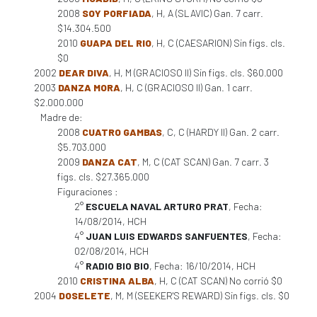
2008
SOY PORFIADA
, H, A (SLAVIC) Gan. 7 carr.
$14.304.500
2010
GUAPA DEL RIO
, H, C (CAESARION) Sin figs. cls.
$0
2002
DEAR DIVA
, H, M (GRACIOSO II) Sin figs. cls. $60.000
2003
DANZA MORA
, H, C (GRACIOSO II) Gan. 1 carr.
$2.000.000
Madre de:
2008
CUATRO GAMBAS
, C, C (HARDY II) Gan. 2 carr.
$5.703.000
2009
DANZA CAT
, M, C (CAT SCAN) Gan. 7 carr. 3
figs. cls. $27.365.000
Figuraciones :
2°
ESCUELA NAVAL ARTURO PRAT
, Fecha:
14/08/2014, HCH
4°
JUAN LUIS EDWARDS SANFUENTES
, Fecha:
02/08/2014, HCH
4°
RADIO BIO BIO
, Fecha: 16/10/2014, HCH
2010
CRISTINA ALBA
, H, C (CAT SCAN) No corrió $0
2004
DOSELETE
, M, M (SEEKER'S REWARD) Sin figs. cls. $0