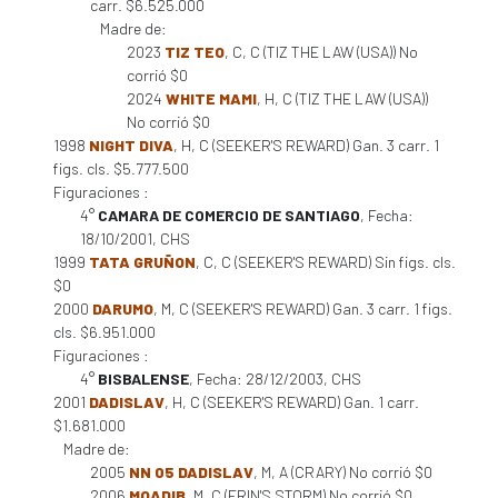
carr. $6.525.000
Madre de:
2023
TIZ TEO
, C, C (TIZ THE LAW (USA)) No
corrió $0
2024
WHITE MAMI
, H, C (TIZ THE LAW (USA))
No corrió $0
1998
NIGHT DIVA
, H, C (SEEKER'S REWARD) Gan. 3 carr. 1
figs. cls. $5.777.500
Figuraciones :
4°
CAMARA DE COMERCIO DE SANTIAGO
, Fecha:
18/10/2001, CHS
1999
TATA GRUÑON
, C, C (SEEKER'S REWARD) Sin figs. cls.
$0
2000
DARUMO
, M, C (SEEKER'S REWARD) Gan. 3 carr. 1 figs.
cls. $6.951.000
Figuraciones :
4°
BISBALENSE
, Fecha: 28/12/2003, CHS
2001
DADISLAV
, H, C (SEEKER'S REWARD) Gan. 1 carr.
$1.681.000
Madre de:
2005
NN 05 DADISLAV
, M, A (CRARY) No corrió $0
2006
MOADIB
, M, C (ERIN'S STORM) No corrió $0