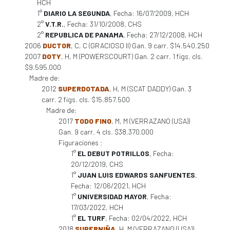
HCH
1°
DIARIO LA SEGUNDA
, Fecha: 16/07/2009, HCH
2°
V.T.R.
, Fecha: 31/10/2008, CHS
2°
REPUBLICA DE PANAMA
, Fecha: 27/12/2008, HCH
2006
DUCTOR
, C, C (GRACIOSO II) Gan. 9 carr. $14.540.250
2007
DOTY
, H, M (POWERSCOURT) Gan. 2 carr. 1 figs. cls.
$9.595.000
Madre de:
2012
SUPERDOTADA
, H, M (SCAT DADDY) Gan. 3
carr. 2 figs. cls. $15.857.500
Madre de:
2017
TODO FINO
, M, M (VERRAZANO (USA))
Gan. 9 carr. 4 cls. $38.370.000
Figuraciones :
1°
EL DEBUT POTRILLOS
, Fecha:
20/12/2019, CHS
1°
JUAN LUIS EDWARDS SANFUENTES
,
Fecha: 12/06/2021, HCH
1°
UNIVERSIDAD MAYOR
, Fecha:
17/03/2022, HCH
1°
EL TURF
, Fecha: 02/04/2022, HCH
2018
SUPERNIÑA
, H, M (VERRAZANO (USA))