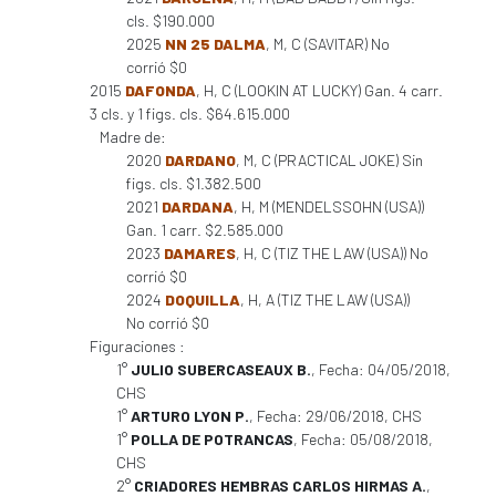
cls. $190.000
2025
NN 25 DALMA
, M, C (SAVITAR) No
corrió $0
2015
DAFONDA
, H, C (LOOKIN AT LUCKY) Gan. 4 carr.
3 cls. y 1 figs. cls. $64.615.000
Madre de:
2020
DARDANO
, M, C (PRACTICAL JOKE) Sin
figs. cls. $1.382.500
2021
DARDANA
, H, M (MENDELSSOHN (USA))
Gan. 1 carr. $2.585.000
2023
DAMARES
, H, C (TIZ THE LAW (USA)) No
corrió $0
2024
DOQUILLA
, H, A (TIZ THE LAW (USA))
No corrió $0
Figuraciones :
1°
JULIO SUBERCASEAUX B.
, Fecha: 04/05/2018,
CHS
1°
ARTURO LYON P.
, Fecha: 29/06/2018, CHS
1°
POLLA DE POTRANCAS
, Fecha: 05/08/2018,
CHS
2°
CRIADORES HEMBRAS CARLOS HIRMAS A.
,