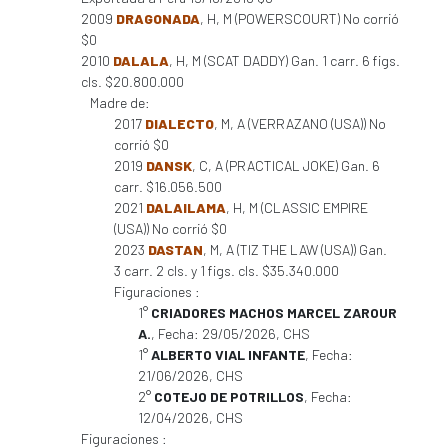
2009
DRAGONADA
, H, M (POWERSCOURT) No corrió
$0
2010
DALALA
, H, M (SCAT DADDY) Gan. 1 carr. 6 figs.
cls. $20.800.000
Madre de:
2017
DIALECTO
, M, A (VERRAZANO (USA)) No
corrió $0
2019
DANSK
, C, A (PRACTICAL JOKE) Gan. 6
carr. $16.056.500
2021
DALAILAMA
, H, M (CLASSIC EMPIRE
(USA)) No corrió $0
2023
DASTAN
, M, A (TIZ THE LAW (USA)) Gan.
3 carr. 2 cls. y 1 figs. cls. $35.340.000
Figuraciones :
1°
CRIADORES MACHOS MARCEL ZAROUR
A.
, Fecha: 29/05/2026, CHS
1°
ALBERTO VIAL INFANTE
, Fecha:
21/06/2026, CHS
2°
COTEJO DE POTRILLOS
, Fecha:
12/04/2026, CHS
Figuraciones :