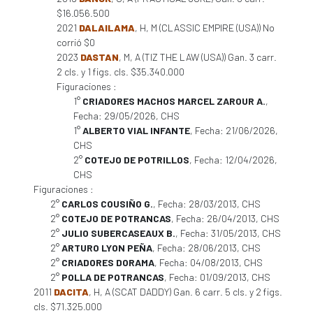
$16.056.500
2021
DALAILAMA
, H, M (CLASSIC EMPIRE (USA)) No
corrió $0
2023
DASTAN
, M, A (TIZ THE LAW (USA)) Gan. 3 carr.
2 cls. y 1 figs. cls. $35.340.000
Figuraciones :
1°
CRIADORES MACHOS MARCEL ZAROUR A.
,
Fecha: 29/05/2026, CHS
1°
ALBERTO VIAL INFANTE
, Fecha: 21/06/2026,
CHS
2°
COTEJO DE POTRILLOS
, Fecha: 12/04/2026,
CHS
Figuraciones :
2°
CARLOS COUSIÑO G.
, Fecha: 28/03/2013, CHS
2°
COTEJO DE POTRANCAS
, Fecha: 26/04/2013, CHS
2°
JULIO SUBERCASEAUX B.
, Fecha: 31/05/2013, CHS
2°
ARTURO LYON PEÑA
, Fecha: 28/06/2013, CHS
2°
CRIADORES DORAMA
, Fecha: 04/08/2013, CHS
2°
POLLA DE POTRANCAS
, Fecha: 01/09/2013, CHS
2011
DACITA
, H, A (SCAT DADDY) Gan. 6 carr. 5 cls. y 2 figs.
cls. $71.325.000