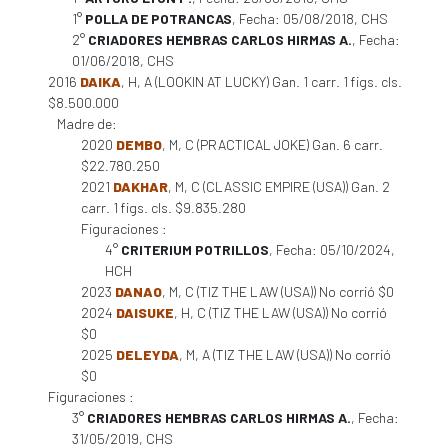
1°
POLLA DE POTRANCAS
, Fecha: 05/08/2018, CHS
2°
CRIADORES HEMBRAS CARLOS HIRMAS A.
, Fecha:
01/06/2018, CHS
2016
DAIKA
, H, A (LOOKIN AT LUCKY) Gan. 1 carr. 1 figs. cls.
$8.500.000
Madre de:
2020
DEMBO
, M, C (PRACTICAL JOKE) Gan. 6 carr.
$22.780.250
2021
DAKHAR
, M, C (CLASSIC EMPIRE (USA)) Gan. 2
carr. 1 figs. cls. $9.835.280
Figuraciones :
4°
CRITERIUM POTRILLOS
, Fecha: 05/10/2024,
HCH
2023
DANAO
, M, C (TIZ THE LAW (USA)) No corrió $0
2024
DAISUKE
, H, C (TIZ THE LAW (USA)) No corrió
$0
2025
DELEYDA
, M, A (TIZ THE LAW (USA)) No corrió
$0
Figuraciones :
3°
CRIADORES HEMBRAS CARLOS HIRMAS A.
, Fecha:
31/05/2019, CHS