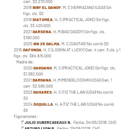
carr. $3.270.000
2018
BIBY EL DANDY
, M, C (VERRAZANO (USA)) Sin
figs. cls. $0
2019
DIATOMEA
, H, C (PRACTICAL JOKE) Sin figs.
cls. $3.420.000
2021
DARSENA
, H, M (BAD DADDY) Sin figs. cls.
$190.000
2025
NN 25 DALMA
, M, C (SAVITAR) No corrió $0
2015
DAFONDA
, H, C (LOOKIN AT LUCKY) Gan. 4 carr. 3 cls. y 1
figs. cls. $64.615.000
Madre de:
2020
DARDANO
, M, C (PRACTICAL JOKE) Sin figs. cls.
$1.382.500
2021
DARDANA
, H, M (MENDELSSOHN (USA)) Gan. 1
carr. $2.585.000
2023
DAMARES
, H, C (TIZ THE LAW (USA)) No corrió
$0
2024
DOQUILLA
, H, A (TIZ THE LAW (USA)) No corrió
$0
Figuraciones :
1°
JULIO SUBERCASEAUX B.
, Fecha: 04/05/2018, CHS
1°
ARTURO LYON P.
, Fecha: 29/06/2018, CHS