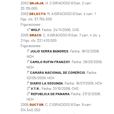
2002
DAJAJA
, H, C (GRACIOSO II) Gan. 2 carr.
$3.135.000
2003
DELECTO
, M, A (GRACIOSO II) Gan. 4 carr. 1
figs. cls. $7.755.500
Figuraciones :
4°
WOLF
, Fecha: 24/11/2006, CHS
2005
DRACO
, C, A (GRACIOSO II) Gan. 7 carr. 4 cls. y
2 figs. cls. $21.420.000
Figuraciones :
1°
JULIO SERRA BANDRES
, Fecha: 18/12/2008,
HCH
1°
CAMILO RUFIN FRANZOY
, Fecha: 28/03/2009,
HCH
1°
CAMARA NACIONAL DE COMERCIO
, Fecha:
02/05/2009, HCH
1°
DIARIO LA SEGUNDA
, Fecha: 16/07/2009, HCH
2°
V.T.R.
, Fecha: 31/10/2008, CHS
2°
REPUBLICA DE PANAMA
, Fecha: 27/12/2008,
HCH
2006
DUCTOR
, C, C (GRACIOSO II) Gan. 9 carr.
$14.540.250