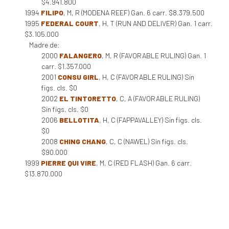
$4.941.800
1994
FILIPO
, M, R (MODENA REEF) Gan. 6 carr. $8.379.500
1995
FEDERAL COURT
, H, T (RUN AND DELIVER) Gan. 1 carr.
$3.105.000
Madre de:
2000
FALANGERO
, M, R (FAVORABLE RULING) Gan. 1
carr. $1.357.000
2001
CONSU GIRL
, H, C (FAVORABLE RULING) Sin
figs. cls. $0
2002
EL TINTORETTO
, C, A (FAVORABLE RULING)
Sin figs. cls. $0
2006
BELLOTITA
, H, C (FAPPAVALLEY) Sin figs. cls.
$0
2008
CHING CHANG
, C, C (NAWEL) Sin figs. cls.
$90.000
1999
PIERRE QUI VIRE
, M, C (RED FLASH) Gan. 6 carr.
$13.870.000