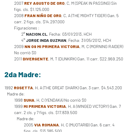
2007
REY AGUSTO DE ORO
, C, M (SPEAK IN PASSING) Sin
figs. cls. $1.125.000
2008
FRAN NIÑO DE ORO
, C, A (THE MIGHTY TIGER) Gan. 5
carr. 2 figs. cls. $14.297.000
Figuraciones :
2°
NACION.CL
, Fecha: 03/01/2013, HCH
4°
JORGE INDA GUZMAN
, Fecha: 31/05/2012, HCH
2009
NN 09 MI PRIMERA VICTORIA
, M, C (MORNING RAIDER)
No corrió $0
2011
DIVERGENTE
, M, T (DUNKIRK) Gan. 11 carr. $22.969.250
2da Madre:
1992
ROSETTA
, H, A (THE GREAT SHARK) Gan. 3 carr. $4.543.200
Madre de:
1998
SUHA
, H, C (YENDAKA) No corrió $0
1999
MI PRIMERA VICTORIA
, H, A (WINGED VICTORY) Gan. 7
carr. 2 cls. y 7 figs. cls. $17.839.500
Madre de:
2005
VIA ROMANA
, H, C (MUQTARIB) Gan. 6 carr. 4
figs. cls. $13.385.500