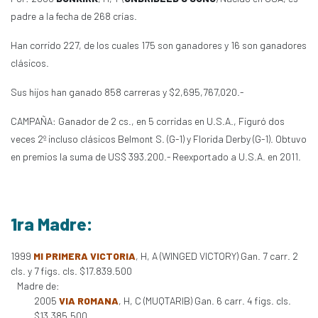
padre a la fecha de 268 crías.
Han corrido 227, de los cuales 175 son ganadores y 16 son ganadores
clásicos.
Sus hijos han ganado 858 carreras y $2,695,767,020.-
CAMPAÑA: Ganador de 2 cs., en 5 corridas en U.S.A., Figuró dos
veces 2º incluso clásicos Belmont S. (G-1) y Florida Derby (G-1). Obtuvo
en premios la suma de US$ 393.200.- Reexportado a U.S.A. en 2011.
1ra Madre:
1999
MI PRIMERA VICTORIA
, H, A (WINGED VICTORY) Gan. 7 carr. 2
cls. y 7 figs. cls. $17.839.500
Madre de:
2005
VIA ROMANA
, H, C (MUQTARIB) Gan. 6 carr. 4 figs. cls.
$13.385.500