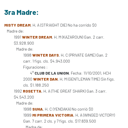
3ra Madre:
MISTY DREAM
, H, A (STRAIGHT DIE) No ha corrido $0
Madre de:
1991
WINTER DREAM
, H, M (KAZAROUN) Gan. 2 carr.
$3.928.900
Madre de:
1998
WINTER DAYS
, H, C (PRIVATE GAME) Gan. 2
carr. 1 figs. cls. $4.943.000
Figuraciones :
4°
CLUB DE LA UNION
, Fecha: 11/10/2001, HCH
2000
WINTER DAN
, H, M (GENTLEMAN TIME) Sin figs.
cls. $1.188.250
1992
ROSETTA
, H, A (THE GREAT SHARK) Gan. 3 carr.
$4.543.200
Madre de:
1998
SUHA
, H, C (YENDAKA) No corrió $0
1999
MI PRIMERA VICTORIA
, H, A (WINGED VICTORY)
Gan. 7 carr. 2 cls. y 7 figs. cls. $17.839.500
Madre de: