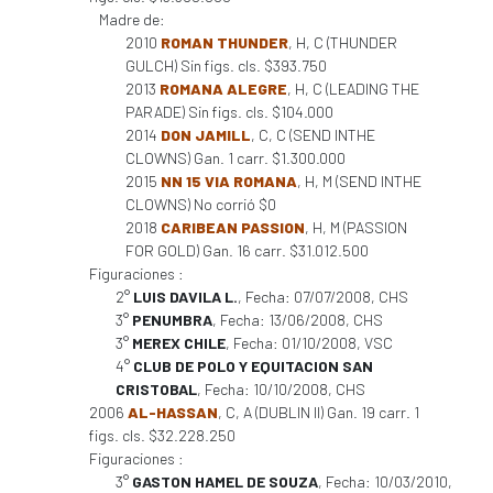
Madre de:
2010
ROMAN THUNDER
, H, C (THUNDER
GULCH) Sin figs. cls. $393.750
2013
ROMANA ALEGRE
, H, C (LEADING THE
PARADE) Sin figs. cls. $104.000
2014
DON JAMILL
, C, C (SEND INTHE
CLOWNS) Gan. 1 carr. $1.300.000
2015
NN 15 VIA ROMANA
, H, M (SEND INTHE
CLOWNS) No corrió $0
2018
CARIBEAN PASSION
, H, M (PASSION
FOR GOLD) Gan. 16 carr. $31.012.500
Figuraciones :
2°
LUIS DAVILA L.
, Fecha: 07/07/2008, CHS
3°
PENUMBRA
, Fecha: 13/06/2008, CHS
3°
MEREX CHILE
, Fecha: 01/10/2008, VSC
4°
CLUB DE POLO Y EQUITACION SAN
CRISTOBAL
, Fecha: 10/10/2008, CHS
2006
AL-HASSAN
, C, A (DUBLIN II) Gan. 19 carr. 1
figs. cls. $32.228.250
Figuraciones :
3°
GASTON HAMEL DE SOUZA
, Fecha: 10/03/2010,