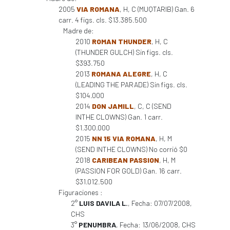
2005
VIA ROMANA
, H, C (MUQTARIB) Gan. 6
carr. 4 figs. cls. $13.385.500
Madre de:
2010
ROMAN THUNDER
, H, C
(THUNDER GULCH) Sin figs. cls.
$393.750
2013
ROMANA ALEGRE
, H, C
(LEADING THE PARADE) Sin figs. cls.
$104.000
2014
DON JAMILL
, C, C (SEND
INTHE CLOWNS) Gan. 1 carr.
$1.300.000
2015
NN 15 VIA ROMANA
, H, M
(SEND INTHE CLOWNS) No corrió $0
2018
CARIBEAN PASSION
, H, M
(PASSION FOR GOLD) Gan. 16 carr.
$31.012.500
Figuraciones :
2°
LUIS DAVILA L.
, Fecha: 07/07/2008,
CHS
3°
PENUMBRA
, Fecha: 13/06/2008, CHS