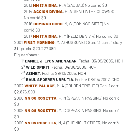
2013
NN 13 AISHA
, H, A (SADDAD) No corrió $0
2014
ACCION DIVINA
, H, A (SEND INTHE CLOWNS)
No corrió $0
2016
DOMINGO OCHO
, M, C (DOMINGO SIETE) No
corrió $0
2017
NN 17 AISHA
, H, M (FELIZ DE VIVIR) No corrió $0
2001
FIRST MORNING
, M, A (HUSSONET) Gan. 13 carr. 1 cls. y
3 figs. cls. $20.227.380
Figuraciones :
1°
DANIEL J. LYON AMENABAR
, Fecha: 03/09/2005, HCH
2°
WILD SPIRIT
, Fecha: 04/08/2005, HCH
4°
ASIMET
, Fecha: 29/10/2005, HCH
4°
RAUL SPOERER URRUTIA
, Fecha: 08/05/2007, CHC
2002
WHITE PALACE
, M, A (GOLDEN TRIBUTE) Gan. 1 carr.
$2.875.900
2006
NN 06 ROSETTA
, H, M (SPEAK IN PASSING) No corrió
$0
2008
NN 08 ROSETTA
, M, C (SPEAK IN PASSING) No corrió
$0
2009
NN 09 ROSETTA
, M, A (THE MIGHTY TIGER) No corrió
$0