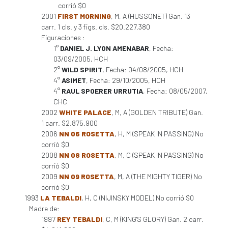
corrió $0
2001
FIRST MORNING
, M, A (HUSSONET) Gan. 13
carr. 1 cls. y 3 figs. cls. $20.227.380
Figuraciones :
1°
DANIEL J. LYON AMENABAR
, Fecha:
03/09/2005, HCH
2°
WILD SPIRIT
, Fecha: 04/08/2005, HCH
4°
ASIMET
, Fecha: 29/10/2005, HCH
4°
RAUL SPOERER URRUTIA
, Fecha: 08/05/2007,
CHC
2002
WHITE PALACE
, M, A (GOLDEN TRIBUTE) Gan.
1 carr. $2.875.900
2006
NN 06 ROSETTA
, H, M (SPEAK IN PASSING) No
corrió $0
2008
NN 08 ROSETTA
, M, C (SPEAK IN PASSING) No
corrió $0
2009
NN 09 ROSETTA
, M, A (THE MIGHTY TIGER) No
corrió $0
1993
LA TEBALDI
, H, C (NIJINSKY MODEL) No corrió $0
Madre de:
1997
REY TEBALDI
, C, M (KING'S GLORY) Gan. 2 carr.