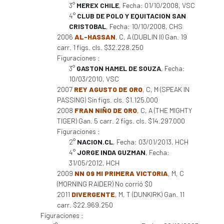
3°
MEREX CHILE
, Fecha: 01/10/2008, VSC
4°
CLUB DE POLO Y EQUITACION SAN
CRISTOBAL
, Fecha: 10/10/2008, CHS
2006
AL-HASSAN
, C, A (DUBLIN II) Gan. 19
carr. 1 figs. cls. $32.228.250
Figuraciones :
3°
GASTON HAMEL DE SOUZA
, Fecha:
10/03/2010, VSC
2007
REY AGUSTO DE ORO
, C, M (SPEAK IN
PASSING) Sin figs. cls. $1.125.000
2008
FRAN NIÑO DE ORO
, C, A (THE MIGHTY
TIGER) Gan. 5 carr. 2 figs. cls. $14.297.000
Figuraciones :
2°
NACION.CL
, Fecha: 03/01/2013, HCH
4°
JORGE INDA GUZMAN
, Fecha:
31/05/2012, HCH
2009
NN 09 MI PRIMERA VICTORIA
, M, C
(MORNING RAIDER) No corrió $0
2011
DIVERGENTE
, M, T (DUNKIRK) Gan. 11
carr. $22.969.250
Figuraciones :