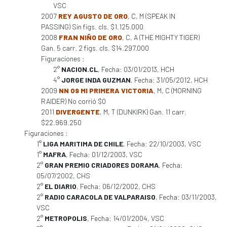
VSC
2007
REY AGUSTO DE ORO
, C, M (SPEAK IN
PASSING) Sin figs. cls. $1.125.000
2008
FRAN NIÑO DE ORO
, C, A (THE MIGHTY TIGER)
Gan. 5 carr. 2 figs. cls. $14.297.000
Figuraciones :
2°
NACION.CL
, Fecha: 03/01/2013, HCH
4°
JORGE INDA GUZMAN
, Fecha: 31/05/2012, HCH
2009
NN 09 MI PRIMERA VICTORIA
, M, C (MORNING
RAIDER) No corrió $0
2011
DIVERGENTE
, M, T (DUNKIRK) Gan. 11 carr.
$22.969.250
Figuraciones :
1°
LIGA MARITIMA DE CHILE
, Fecha: 22/10/2003, VSC
1°
MAFRA
, Fecha: 01/12/2003, VSC
2°
GRAN PREMIO CRIADORES DORAMA
, Fecha:
05/07/2002, CHS
2°
EL DIARIO
, Fecha: 06/12/2002, CHS
2°
RADIO CARACOLA DE VALPARAISO
, Fecha: 03/11/2003,
VSC
2°
METROPOLIS
, Fecha: 14/01/2004, VSC