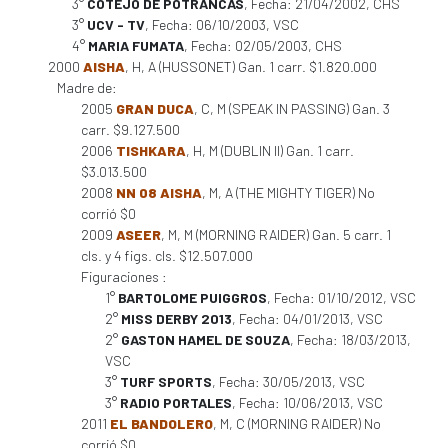
3°
COTEJO DE POTRANCAS
, Fecha: 21/04/2002, CHS
3°
UCV - TV
, Fecha: 06/10/2003, VSC
4°
MARIA FUMATA
, Fecha: 02/05/2003, CHS
2000
AISHA
, H, A (HUSSONET) Gan. 1 carr. $1.820.000
Madre de:
2005
GRAN DUCA
, C, M (SPEAK IN PASSING) Gan. 3
carr. $9.127.500
2006
TISHKARA
, H, M (DUBLIN II) Gan. 1 carr.
$3.013.500
2008
NN 08 AISHA
, M, A (THE MIGHTY TIGER) No
corrió $0
2009
ASEER
, M, M (MORNING RAIDER) Gan. 5 carr. 1
cls. y 4 figs. cls. $12.507.000
Figuraciones :
1°
BARTOLOME PUIGGROS
, Fecha: 01/10/2012, VSC
2°
MISS DERBY 2013
, Fecha: 04/01/2013, VSC
2°
GASTON HAMEL DE SOUZA
, Fecha: 18/03/2013,
VSC
3°
TURF SPORTS
, Fecha: 30/05/2013, VSC
3°
RADIO PORTALES
, Fecha: 10/06/2013, VSC
2011
EL BANDOLERO
, M, C (MORNING RAIDER) No
corrió $0