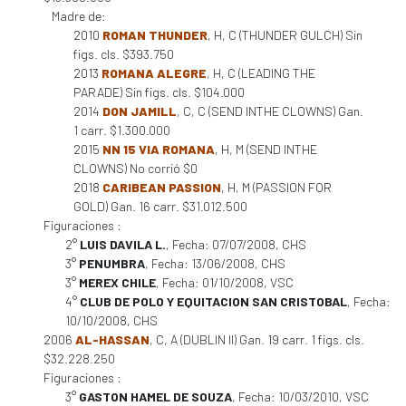
Madre de:
2010
ROMAN THUNDER
, H, C (THUNDER GULCH) Sin
figs. cls. $393.750
2013
ROMANA ALEGRE
, H, C (LEADING THE
PARADE) Sin figs. cls. $104.000
2014
DON JAMILL
, C, C (SEND INTHE CLOWNS) Gan.
1 carr. $1.300.000
2015
NN 15 VIA ROMANA
, H, M (SEND INTHE
CLOWNS) No corrió $0
2018
CARIBEAN PASSION
, H, M (PASSION FOR
GOLD) Gan. 16 carr. $31.012.500
Figuraciones :
2°
LUIS DAVILA L.
, Fecha: 07/07/2008, CHS
3°
PENUMBRA
, Fecha: 13/06/2008, CHS
3°
MEREX CHILE
, Fecha: 01/10/2008, VSC
4°
CLUB DE POLO Y EQUITACION SAN CRISTOBAL
, Fecha:
10/10/2008, CHS
2006
AL-HASSAN
, C, A (DUBLIN II) Gan. 19 carr. 1 figs. cls.
$32.228.250
Figuraciones :
3°
GASTON HAMEL DE SOUZA
, Fecha: 10/03/2010, VSC