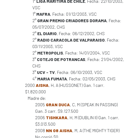
1°
LIGA MARITIMA DE CHILE
, Fecha: 22/10/2003,
VSC
1°
MAFRA
, Fecha: 01/12/2003, VSC
2°
GRAN PREMIO CRIADORES DORAMA
, Fecha:
05/07/2002, CHS
2°
EL DIARIO
, Fecha: 06/12/2002, CHS
2°
RADIO CARACOLA DE VALPARAISO
, Fecha:
03/11/2003, VSC
2°
METROPOLIS
, Fecha: 14/01/2004, VSC
3°
COTEJO DE POTRANCAS
, Fecha: 21/04/2002,
CHS
3°
UCV - TV
, Fecha: 06/10/2003, VSC
4°
MARIA FUMATA
, Fecha: 02/05/2003, CHS
2000
AISHA
, H, A (HUSSONET) Gan. 1 carr.
$1.820.000
Madre de:
2005
GRAN DUCA
, C, M (SPEAK IN PASSING)
Gan. 3 carr. $9.127.500
2006
TISHKARA
, H, M (DUBLIN II) Gan. 1 carr.
$3.013.500
2008
NN 08 AISHA
, M, A (THE MIGHTY TIGER)
No corrió $0