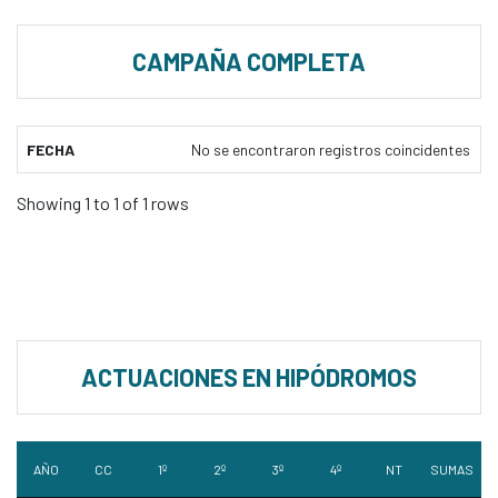
CAMPAÑA COMPLETA
FECHA
No se encontraron registros coincidentes
Showing 1 to 1 of 1 rows
ACTUACIONES EN HIPÓDROMOS
AÑO
CC
1º
2º
3º
4º
NT
SUMAS