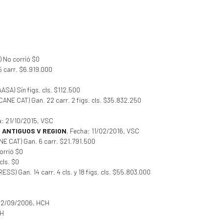
 No corrió $0
5 carr. $6.919.000
AASA) Sin figs. cls. $112.500
CANE CAT) Gan. 22 carr. 2 figs. cls. $35.832.250
a: 21/10/2015, VSC
 ANTIGUOS V REGION
, Fecha: 11/02/2016, VSC
NE CAT) Gan. 6 carr. $21.791.500
orrió $0
cls. $0
S) Gan. 14 carr. 4 cls. y 18 figs. cls. $55.803.000
 02/09/2006, HCH
CH