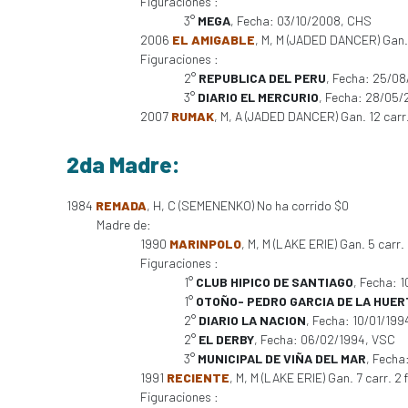
Figuraciones :
3°
MEGA
, Fecha: 03/10/2008, CHS
2006
EL AMIGABLE
, M, M (JADED DANCER) Gan. 6
Figuraciones :
2°
REPUBLICA DEL PERU
, Fecha: 25/08
3°
DIARIO EL MERCURIO
, Fecha: 28/05/
2007
RUMAK
, M, A (JADED DANCER) Gan. 12 car
2da Madre:
1984
REMADA
, H, C (SEMENENKO) No ha corrido $0
Madre de:
1990
MARINPOLO
, M, M (LAKE ERIE) Gan. 5 carr. 
Figuraciones :
1°
CLUB HIPICO DE SANTIAGO
, Fecha: 
1°
OTOÑO- PEDRO GARCIA DE LA HUER
2°
DIARIO LA NACION
, Fecha: 10/01/19
2°
EL DERBY
, Fecha: 06/02/1994, VSC
3°
MUNICIPAL DE VIÑA DEL MAR
, Fecha
1991
RECIENTE
, M, M (LAKE ERIE) Gan. 7 carr. 2 
Figuraciones :