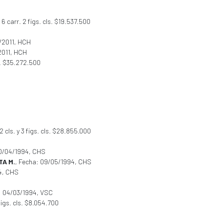
 carr. 2 figs. cls. $19.537.500
/2011, HCH
2011, HCH
r. $35.272.500
2 cls. y 3 figs. cls. $28.855.000
10/04/1994, CHS
TA M.
, Fecha: 09/05/1994, CHS
94, CHS
: 04/03/1994, VSC
figs. cls. $8.054.700