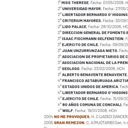
1°
MISS THERESE
, Fecha: 01/05/2008, 
2°
UNIVERSIDAD MAYOR
, Fecha: 27/05
2°
LIBERTADOR BERNARDO O' HIGGINS 
2°
CRITERIUM MAYORES
, Fecha: 30/09
2°
LIDO PALACE
, Fecha: 28/10/2006, H
2°
DIRECCION GENERAL DE FOMENTO 
3°
ISAAC FISCHMANN GELFENSTEIN
, 
3°
EJERCITO DE CHILE
, Fecha: 09/09/
3°
JUAN UNZURRUNZAGA NIETO
, Fec
3°
ASOCIACION DE PROPIETARIOS DE C
3°
ASOCIACION NACIONAL DE LA PRE
3°
GEOLOGO
, Fecha: 23/02/2008, HCH
3°
ALBERTO BENAVENTE BENAVENTE
4°
FRANCISCO ASTABURUAGA ARIZTI
4°
ESTADOS UNIDOS DE AMERICA
, Fec
4°
LIBERTADOR BERNARDO O' HIGGINS
4°
EJERCITO DE CHILE
, Fecha: 15/09/2
4°
80 AÑOS COMUNA DE CONCHALI
, F
4°
WOLF
, Fecha: 19/01/2008, HCH
2004
NO ME PROVOQUES
, H, C (JADED DANCER)
2005
GRAN REMEZON
, C, A (MUQTARIB) Gan. 4 c