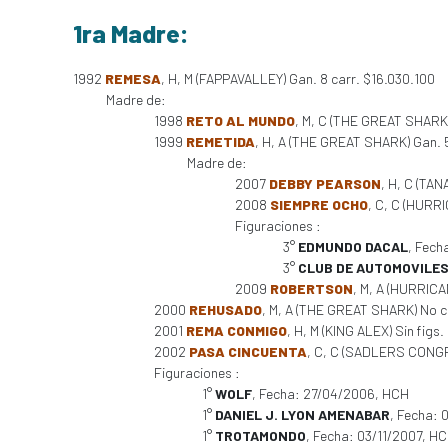
1ra Madre:
1992
REMESA
, H, M (FAPPAVALLEY) Gan. 8 carr. $16.030.100
Madre de:
1998
RETO AL MUNDO
, M, C (THE GREAT SHARK)
1999
REMETIDA
, H, A (THE GREAT SHARK) Gan. 
Madre de:
2007
DEBBY PEARSON
, H, C (TAN
2008
SIEMPRE OCHO
, C, C (HURRI
Figuraciones :
3°
EDMUNDO DACAL
, Fech
3°
CLUB DE AUTOMOVILES
2009
ROBERTSON
, M, A (HURRICA
2000
REHUSADO
, M, A (THE GREAT SHARK) No c
2001
REMA CONMIGO
, H, M (KING ALEX) Sin figs. 
2002
PASA CINCUENTA
, C, C (SADLERS CONGRES
Figuraciones :
1°
WOLF
, Fecha: 27/04/2006, HCH
1°
DANIEL J. LYON AMENABAR
, Fecha:
1°
TROTAMONDO
, Fecha: 03/11/2007, H