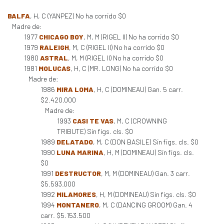
BALFA
, H, C (YANPEZ) No ha corrido $0
Madre de:
1977
CHICAGO BOY
, M, M (RIGEL II) No ha corrido $0
1979
RALEIGH
, M, C (RIGEL II) No ha corrido $0
1980
ASTRAL
, M, M (RIGEL II) No ha corrido $0
1981
MOLUCAS
, H, C (MR. LONG) No ha corrido $0
Madre de:
1986
MIRA LOMA
, H, C (DOMINEAU) Gan. 5 carr.
$2.420.000
Madre de:
1993
CASI TE VAS
, M, C (CROWNING
TRIBUTE) Sin figs. cls. $0
1989
DELATADO
, M, C (DON BASILE) Sin figs. cls. $0
1990
LUNA MARINA
, H, M (DOMINEAU) Sin figs. cls.
$0
1991
DESTRUCTOR
, M, M (DOMINEAU) Gan. 3 carr.
$5.593.000
1992
MILAMORES
, H, M (DOMINEAU) Sin figs. cls. $0
1994
MONTANERO
, M, C (DANCING GROOM) Gan. 4
carr. $5.153.500