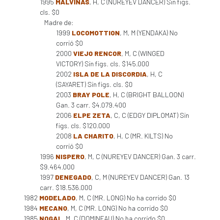
1995
MALVINAS
, H, C (NUREYEV DANCER) Sin figs.
cls. $0
Madre de:
1999
LOCOMOTTION
, M, M (YENDAKA) No
corrió $0
2000
VIEJO RENCOR
, M, C (WINGED
VICTORY) Sin figs. cls. $145.000
2002
ISLA DE LA DISCORDIA
, H, C
(SAYARET) Sin figs. cls. $0
2003
BRAY POLE
, H, C (BRIGHT BALLOON)
Gan. 3 carr. $4.079.400
2006
ELPE ZETA
, C, C (EDGY DIPLOMAT) Sin
figs. cls. $120.000
2008
LA CHARITO
, H, C (MR. KILTS) No
corrió $0
1996
NISPERO
, M, C (NUREYEV DANCER) Gan. 3 carr.
$9.464.000
1997
DENEGADO
, C, M (NUREYEV DANCER) Gan. 13
carr. $18.536.000
1982
MODELADO
, M, C (MR. LONG) No ha corrido $0
1984
MECANO
, M, C (MR. LONG) No ha corrido $0
1985
NOGAL
, M, C (DOMINEAU) No ha corrido $0