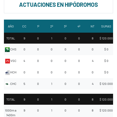
ACTUACIONES EN HIPÓDROMOS
AÑO
CC
1º
2º
3º
4º
NT
SUMAS
TOTAL
9
0
1
0
0
8
$ 120.000
CHS
0
0
0
0
0
0
$ 0
VSC
4
0
0
0
0
4
$ 0
HCH
0
0
0
0
0
0
$ 0
CHC
5
0
1
0
0
4
$ 120.000
TOTAL
9
0
1
0
0
8
$ 120.000
1000m a
9
0
1
0
0
8
$ 120.000
1400m