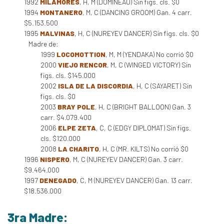
1992
MILAMORES
, H, M (DOMINEAU) Sin figs. cls. $0
1994
MONTANERO
, M, C (DANCING GROOM) Gan. 4 carr.
$5.153.500
1995
MALVINAS
, H, C (NUREYEV DANCER) Sin figs. cls. $0
Madre de:
1999
LOCOMOTTION
, M, M (YENDAKA) No corrió $0
2000
VIEJO RENCOR
, M, C (WINGED VICTORY) Sin
figs. cls. $145.000
2002
ISLA DE LA DISCORDIA
, H, C (SAYARET) Sin
figs. cls. $0
2003
BRAY POLE
, H, C (BRIGHT BALLOON) Gan. 3
carr. $4.079.400
2006
ELPE ZETA
, C, C (EDGY DIPLOMAT) Sin figs.
cls. $120.000
2008
LA CHARITO
, H, C (MR. KILTS) No corrió $0
1996
NISPERO
, M, C (NUREYEV DANCER) Gan. 3 carr.
$9.464.000
1997
DENEGADO
, C, M (NUREYEV DANCER) Gan. 13 carr.
$18.536.000
3ra Madre: