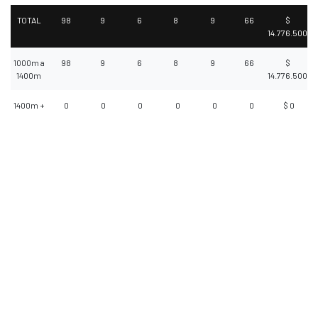
TOTAL
98
9
6
8
9
66
$
14.776.500
1000m a
98
9
6
8
9
66
$
1400m
14.776.500
1400m +
0
0
0
0
0
0
$ 0
Selecciona un video para reproducir