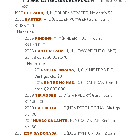
4°
DIARIO LA TERCERA DE LA HORA
, Fecha: 16/01/2002,
VSC
1999
ELEVADO
, M, M (GOLDEN VOYAGER) No corrió $0
2000
EASTER
, H, C (GOLDEN VOYAGER) Gan. 1 carr.
$1.185.000
Madre de:
2005
FINDING
, M, M (FINDER II) Gan. 1 carr.
$3.930.000
2006
EASTER LADY
, H, M (HEAVYWEIGHT CHAMP)
Gan. 6 carr. $6.009.375
Madre de:
2014
SOFIA IGNACIA
, H, C (MINISTER'S BID)
Sin figs. cls. $0
2015
ENTRE NO MAS
, C, C (CAT SCAN) Gan. 1
carr. $2.800.000
2008
SIR ADGER
, C, C (SIR HALORY) Gan. 1 carr.
$1.430.000
2009
LA LOLITA
, H, C (MON POTE LE GITAN) Sin figs.
cls. $0
2011
HUASO GALANTE
, M, M (GALANTAS) Sin figs.
cls. $0
2001
ESPIGA DORADA
, H, C (DUSHYANTOR) Gan. 2 carr.