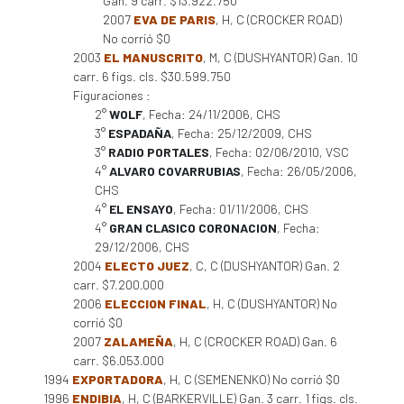
Gan. 9 carr. $13.922.750
2007
EVA DE PARIS
, H, C (CROCKER ROAD)
No corrió $0
2003
EL MANUSCRITO
, M, C (DUSHYANTOR) Gan. 10
carr. 6 figs. cls. $30.599.750
Figuraciones :
2°
WOLF
, Fecha: 24/11/2006, CHS
3°
ESPADAÑA
, Fecha: 25/12/2009, CHS
3°
RADIO PORTALES
, Fecha: 02/06/2010, VSC
4°
ALVARO COVARRUBIAS
, Fecha: 26/05/2006,
CHS
4°
EL ENSAYO
, Fecha: 01/11/2006, CHS
4°
GRAN CLASICO CORONACION
, Fecha:
29/12/2006, CHS
2004
ELECTO JUEZ
, C, C (DUSHYANTOR) Gan. 2
carr. $7.200.000
2006
ELECCION FINAL
, H, C (DUSHYANTOR) No
corrió $0
2007
ZALAMEÑA
, H, C (CROCKER ROAD) Gan. 6
carr. $6.053.000
1994
EXPORTADORA
, H, C (SEMENENKO) No corrió $0
1996
ENDIBIA
, H, C (BARKERVILLE) Gan. 3 carr. 1 figs. cls.