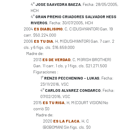
4°
JOSE SAAVEDRA BAEZA
, Fecha: 28/05/2005,
HCH
4°
GRAN PREMIO CRIADORES SALVADOR HESS
RIVEROS
, Fecha: 30/07/2005, HCH
2004
ES DIABLISIMO
, C, C (DUSHYANTOR) Gan. 19
carr. $50.224.000
2006
ES TU DIA
, H, M (DUSHYANTOR) Gan. 7 carr. 2
cls. y 6 figs. cls. $16.659.000
Madre de:
2013
ES DE VERDAD
, C, M (IRISH BROTHER)
Gan. 11 carr. 1 cls. y 1 figs. cls. $21.271.500
Figuraciones :
1°
RENZO PECCHENINO - LUKAS
, Fecha:
23/11/2016, VSC
4°
CARLOS ALVAREZ CONDARCO
, Fecha:
07/02/2016, VSC
2015
ES TU RISA
, H, M (COURT VISION) No
corrió $0
Madre de:
2020
ES LA FLACA
, H, C
(BOBOMAN) Sin figs. cls. $0