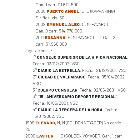
Gan. 1 carr. $1.612.500
2008
PUERTO ANGEL
, C, C (KAPPA KING)
Sin figs. cls. $0
2009
EMANUEL ALBO
, C, M (PAVAROTTI II)
Gan. 9 carr. $14.776.500
2011
ROSANNA
, H, M (PAVAROTTI II) Gan. 2
carr. $1.960.000
Figuraciones :
1°
CONSEJO SUPERIOR DE LA HIPICA NACIONAL
,
Fecha: 03/02/2002, VSC
2°
DIARIO LA ESTRELLA
, Fecha: 21/12/2001, VSC
2°
CIUDAD DE VALPARAISO
, Fecha: 05/04/2002,
VSC
3°
CUERPO CONSULAR
, Fecha: 02/05/2001, VSC
3°
"15° ANIVERSARIO DEPORTE REGIONAL"
,
Fecha: 18/05/2001, VSC
4°
DIARIO LA TERCERA DE LA HORA
, Fecha:
16/01/2002, VSC
1999
ELEVADO
, M, M (GOLDEN VOYAGER) No corrió
$0
2000
EASTER
, H, C (GOLDEN VOYAGER) Gan. 1 carr.