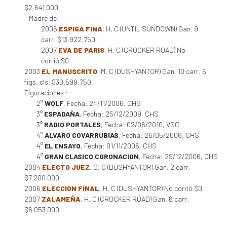
$2.641.000
Madre de:
2006
ESPIGA FINA
, H, C (UNTIL SUNDOWN) Gan. 9
carr. $13.922.750
2007
EVA DE PARIS
, H, C (CROCKER ROAD) No
corrió $0
2003
EL MANUSCRITO
, M, C (DUSHYANTOR) Gan. 10 carr. 6
figs. cls. $30.599.750
Figuraciones :
2°
WOLF
, Fecha: 24/11/2006, CHS
3°
ESPADAÑA
, Fecha: 25/12/2009, CHS
3°
RADIO PORTALES
, Fecha: 02/06/2010, VSC
4°
ALVARO COVARRUBIAS
, Fecha: 26/05/2006, CHS
4°
EL ENSAYO
, Fecha: 01/11/2006, CHS
4°
GRAN CLASICO CORONACION
, Fecha: 29/12/2006, CHS
2004
ELECTO JUEZ
, C, C (DUSHYANTOR) Gan. 2 carr.
$7.200.000
2006
ELECCION FINAL
, H, C (DUSHYANTOR) No corrió $0
2007
ZALAMEÑA
, H, C (CROCKER ROAD) Gan. 6 carr.
$6.053.000