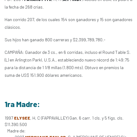
la fecha de 268 crías.
Han corrido 207, de los cuales 154 son ganadores y 15 son ganadores
clásicos.
Sus hijos han ganado 800 carreras y $2,399,789,780.-
CAMPAÑA: Ganador de 3 cs., en 6 corridas, incluso el Round Table S.
(L) en Arlington Parkl, U.S.A., estableciendo nuevo récord de 1:49:75
para la distancia de 1 1/8 millas (1.800 mts). Obtuvo en premios la
suma de US$ 151.900 dólares americanos.
1ra Madre:
1997
ELYSEE
, H, C (FAPPAVALLEY) Gan. 6 carr. 1 cls. y 5 figs. cls.
$11.390.500
Madre de: