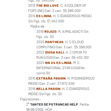
figs. cls. $45.000
2013
THE BIG LOVE
, C, A (SOLDIER OF
FORTUNE) Gan. 2 carr. $5.685.000
2014
ES LINDA
, H, C (DANGEROUS MIDGE)
Sin figs. cls. $1.462.500
Madre de:
2019
ROJIZO
, M, A (MALAGACY) Sin
figs. cls. $0
2020
PANTHEAS
, H, C (CLOUD
COMPUTING) Gan. 3 carr. $5.399.000
2022
DIOSA KALI
, H, C (SPUN TO
RUN (USA)) Gan. 2 carr. $6.402.100
2024
NN 24 ES LINDA
, M, C
(INTERNATIONAL STAR (USA)) No
corrió $0
2015
EXTRAÑA PASION
, H, M (DANGEROUS
MIDGE) Gan. 2 carr. $7.872.500
2016
BELLA PASION
, H, C (DANGEROUS
MIDGE) Sin figs. cls. $0
Figuraciones :
2°
TANTEO DE POTRANCAS HELP
, Fecha:
18/06/2005, HCH