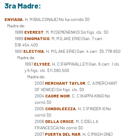
3ra Madre:
ENVIADA
, H, M (BALCONAJE) No ha corrido $0
Madre de:
1988
EVEREST
, M, M (SEMENENKO) Sin figs. cls. $0
1989
ENIGMATICO
, M, M (LAKE ERIE) Gan. 7 carr.
$18.454.400
1991
ELECTIVA
, H, M (LAKE ERIE) Gan. 4 carr. $5.778.650
Madre de:
1997
ELYSEE
, H, C (FAPPAVALLEY) Gan. 6 carr. 1 cls.
y 5 figs. cls. $11.390.500
Madre de:
2003
MERCHANT TAYLOR
, C, A (MERCHANT
OF VENICE) Sin figs. cls. $0
2004
CADRE NOIR
, C, C (KAPPA KING) No
corrió $0
2005
CONDOLEEZZA
, H, C (FINDER II) No
corrió $0
2006
DELLA CROCE
, M, C (DELLA
FRANCESCA) No corrió $0
2007
PUERTA DEL MAR
, H, C (MASH ONE)