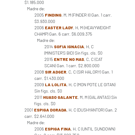
$1.185.000
Madre de:
2005
FINDING
, M, M (FINDER II) Gan. 1 carr.
$3.930.000
2006
EASTER LADY
, H, M (HEAVYWEIGHT
CHAMP) Gan. 6 carr. $6.009.375
Madre de:
2014
SOFIA IGNACIA
, H, C
(MINISTER'S BID) Sin figs. cls. $0
2015
ENTRE NO MAS
, C, C (CAT
SCAN) Gan. 1 carr. $2.800.000
2008
SIR ADGER
, C, C (SIR HALORY) Gan. 1
carr. $1.430.000
2009
LA LOLITA
, H, C (MON POTE LE GITAN)
Sin figs. cls. $0
2011
HUASO GALANTE
, M, M (GALANTAS) Sin
figs. cls. $0
2001
ESPIGA DORADA
, H, C (DUSHYANTOR) Gan. 2
carr. $2.641.000
Madre de:
2006
ESPIGA FINA
, H, C (UNTIL SUNDOWN)