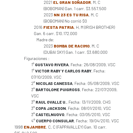
2021
EL GRAN SOÑADOR
, M, C
(BOBOMAN) Gan. 1 carr. $3.557.500
2023
NN 23 ES TU RISA
, M, C
(BOBOMAN) No corrió $0
2016
FIESTA PATRIA
, H, M (IRISH BROTHER)
Gan. 6 carr. $10.172.000
Madre de:
2023
BOMBA DE RACIMO
, M, C
(DUBAI SKY) Gan. 1 carr. $3.680.000
Figuraciones :
1°
GUSTAVO RIVERA
, Fecha: 26/08/2009, VSC
1°
VICTOR RABY Y CARLOS RABY
, Fecha:
07/10/2009, VSC
2°
NICOLAS CANESSA
, Fecha: 05/08/2009, VSC
3°
BARTOLOME PUIGROSS
, Fecha: 22/07/2009,
VSC
3°
RAUL OVALLE U.
, Fecha: 13/11/2009, CHS
3°
COPA JACKSON
, Fecha: 08/01/2010, VSC
3°
CASTELNUOVO
, Fecha: 03/05/2010, VSC
4°
CUERPO CONSULAR
, Fecha: 19/04/2010, VSC
1998
ENJAMBRE
, C, C (FAPPAVALLEY) Gan. 10 carr.