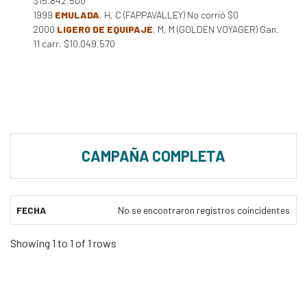
$15.842.500
1999
EMULADA
, H, C (FAPPAVALLEY) No corrió $0
2000
LIGERO DE EQUIPAJE
, M, M (GOLDEN VOYAGER) Gan.
11 carr. $10.049.570
CAMPAÑA COMPLETA
FECHA
No se encontraron registros coincidentes
Showing 1 to 1 of 1 rows