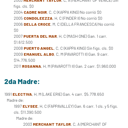
2003
MERCHANT TAYLOR
, C, A (MERCHANT OF VENICE) Sin
figs. cls. $0
2004
CADRE NOIR
, C, C (KAPPA KING) No corrió $0
2005
CONDOLEEZZA
, H, C (FINDER II) No corrió $0
2006
DELLA CROCE
, M, C (DELLA FRANCESCA) No corrió
$0
2007
PUERTA DEL MAR
, H, C (MASH ONE) Gan. 1 carr.
$1.612.500
2008
PUERTO ANGEL
, C, C (KAPPA KING) Sin figs. cls. $0
2009
EMANUEL ALBO
, C, M (PAVAROTTI II) Gan. 9 carr.
$14.776.500
2011
ROSANNA
, H, M (PAVAROTTI II) Gan. 2 carr. $1.960.000
2da Madre:
1991
ELECTIVA
, H, M (LAKE ERIE) Gan. 4 carr. $5.778.650
Madre de:
1997
ELYSEE
, H, C (FAPPAVALLEY) Gan. 6 carr. 1 cls. y 5 figs.
cls. $11.390.500
Madre de:
2003
MERCHANT TAYLOR
, C, A (MERCHANT OF