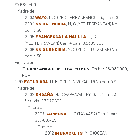
$7.684.500
Madre de:
2003
WAYO
, M, C (MEDITERRANEAN) Sin figs. cls. $0
2004
NN 04 ENDIBIA
, M, C (MEDITERRANEAN) No
corrió $0
2005
FRANCESCA LA MALULA
, H, C
(MEDITERRANEAN) Gan. 4 carr. $3.399.300
2006
NN 06 ENDIBIA
, M, C (MEDITERRANEAN) No
corrió $0
Figuraciones :
2°
CORP.AMIGOS DEL TEATRO MUN
, Fecha: 28/08/1999,
HCH
1997
ESTUDIADA
, H, M (GOLDEN VOYAGER) No corrió $0
Madre de:
2002
ENGAÑA
, H, C (FAPPAVALLEY) Gan. 1 carr. 3
figs. cls. $7.677.500
Madre de:
2007
CAPIRONA
, H, C (TANAASA) Gan. 1 carr.
$5.709.425
Madre de:
2012
IN BRACKETS
, M, C (OCEAN