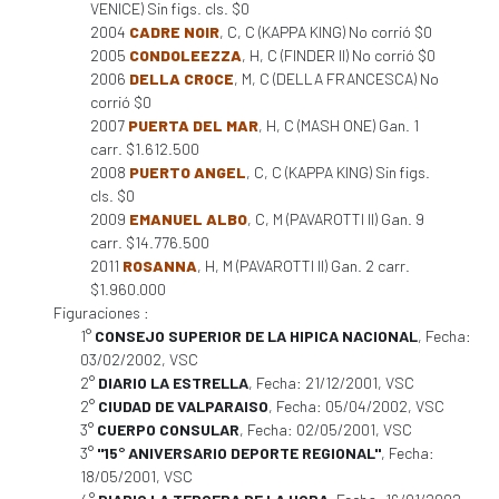
VENICE) Sin figs. cls. $0
2004
CADRE NOIR
, C, C (KAPPA KING) No corrió $0
2005
CONDOLEEZZA
, H, C (FINDER II) No corrió $0
2006
DELLA CROCE
, M, C (DELLA FRANCESCA) No
corrió $0
2007
PUERTA DEL MAR
, H, C (MASH ONE) Gan. 1
carr. $1.612.500
2008
PUERTO ANGEL
, C, C (KAPPA KING) Sin figs.
cls. $0
2009
EMANUEL ALBO
, C, M (PAVAROTTI II) Gan. 9
carr. $14.776.500
2011
ROSANNA
, H, M (PAVAROTTI II) Gan. 2 carr.
$1.960.000
Figuraciones :
1°
CONSEJO SUPERIOR DE LA HIPICA NACIONAL
, Fecha:
03/02/2002, VSC
2°
DIARIO LA ESTRELLA
, Fecha: 21/12/2001, VSC
2°
CIUDAD DE VALPARAISO
, Fecha: 05/04/2002, VSC
3°
CUERPO CONSULAR
, Fecha: 02/05/2001, VSC
3°
"15° ANIVERSARIO DEPORTE REGIONAL"
, Fecha:
18/05/2001, VSC