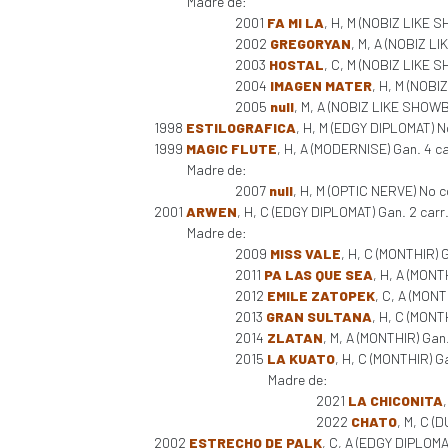
Madre de:
2001
FA MI LA
, H, M (NOBIZ LIKE 
2002
GREGORYAN
, M, A (NOBIZ L
2003
HOSTAL
, C, M (NOBIZ LIKE SH
2004
IMAGEN MATER
, H, M (NOBI
2005
null
, M, A (NOBIZ LIKE SHOWB
1998
ESTILOGRAFICA
, H, M (EDGY DIPLOMAT) N
1999
MAGIC FLUTE
, H, A (MODERNISE) Gan. 4 c
Madre de:
2007
null
, H, M (OPTIC NERVE) No c
2001
ARWEN
, H, C (EDGY DIPLOMAT) Gan. 2 carr
Madre de:
2009
MISS VALE
, H, C (MONTHIR) 
2011
PA LAS QUE SEA
, H, A (MONT
2012
EMILE ZATOPEK
, C, A (MON
2013
GRAN SULTANA
, H, C (MONT
2014
ZLATAN
, M, A (MONTHIR) Gan
2015
LA KUATO
, H, C (MONTHIR) G
Madre de:
2021
LA CHICONITA
2022
CHATO
, M, C (D
2002
ESTRECHO DE PALK
, C, A (EDGY DIPLOMA