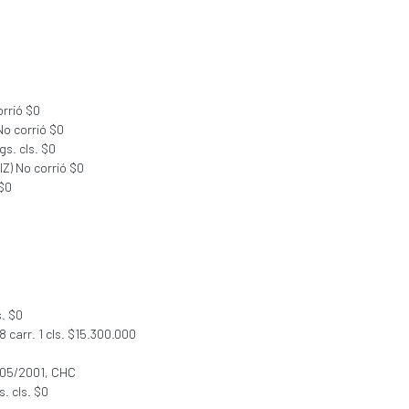
orrió $0
No corrió $0
gs. cls. $0
Z) No corrió $0
 $0
s. $0
 carr. 1 cls. $15.300.000
/05/2001, CHC
s. cls. $0