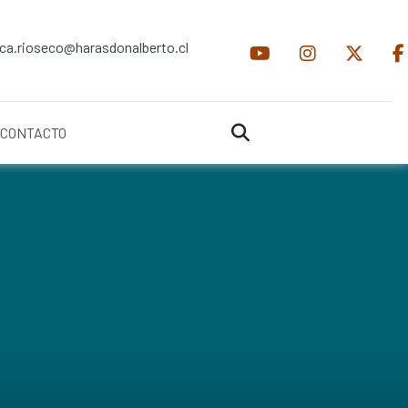
ica.rioseco@harasdonalberto.cl
CONTACTO