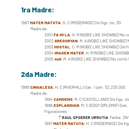
1ra Madre:
1997
MATER MATUTA
, H, C (MODERNISE) Sin figs. cls. $0
Madre de:
2001
FA MI LA
, H, M (NOBIZ LIKE SHOWBIZ) No c
2002
GREGORYAN
, M, A (NOBIZ LIKE SHOWBIZ) 
2003
HOSTAL
, C, M (NOBIZ LIKE SHOWBIZ) Sin fi
2004
IMAGEN MATER
, H, M (NOBIZ LIKE SHOWBI
2005
null
, M, A (NOBIZ LIKE SHOWBIZ) No corrió
2da Madre:
1989
CINGALESA
, H, C (RIVERHILL) Gan. 1 carr. $2.225.000
Madre de:
1994
CAMOENS
, M, C (CASTELLANO) Sin figs. cl
1996
ESPLANDIAN
, M, C (EDGY DIPLOMAT) Gan. 8
Figuraciones :
1°
RAUL SPOERER URRUTIA
, Fecha: 29
1997
MATER MATUTA
, H, C (MODERNISE) Sin fig