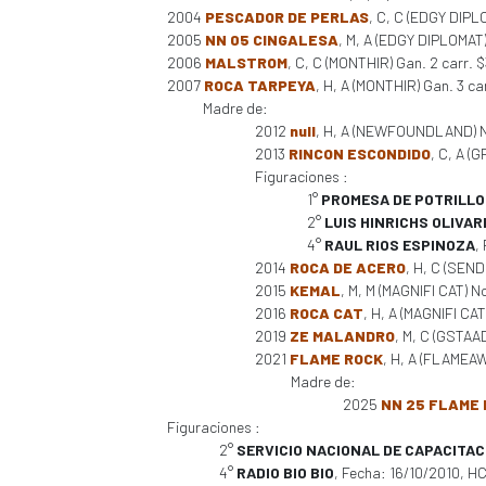
2004
PESCADOR DE PERLAS
, C, C (EDGY DIPL
2005
NN 05 CINGALESA
, M, A (EDGY DIPLOMAT)
2006
MALSTROM
, C, C (MONTHIR) Gan. 2 carr. 
2007
ROCA TARPEYA
, H, A (MONTHIR) Gan. 3 car
Madre de:
2012
null
, H, A (NEWFOUNDLAND) N
2013
RINCON ESCONDIDO
, C, A (
Figuraciones :
1°
PROMESA DE POTRILLO
2°
LUIS HINRICHS OLIVAR
4°
RAUL RIOS ESPINOZA
,
2014
ROCA DE ACERO
, H, C (SEN
2015
KEMAL
, M, M (MAGNIFI CAT) N
2016
ROCA CAT
, H, A (MAGNIFI CAT
2019
ZE MALANDRO
, M, C (GSTAAD 
2021
FLAME ROCK
, H, A (FLAMEAWA
Madre de:
2025
NN 25 FLAME
Figuraciones :
2°
SERVICIO NACIONAL DE CAPACITAC
4°
RADIO BIO BIO
, Fecha: 16/10/2010, H