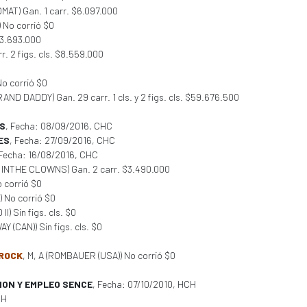
OMAT) Gan. 1 carr. $6.097.000
 No corrió $0
$3.693.000
r. 2 figs. cls. $8.559.000
o corrió $0
GRAND DADDY) Gan. 29 carr. 1 cls. y 2 figs. cls. $59.676.500
S
, Fecha: 08/09/2016, CHC
ES
, Fecha: 27/09/2016, CHC
 Fecha: 16/08/2016, CHC
D INTHE CLOWNS) Gan. 2 carr. $3.490.000
o corrió $0
) No corrió $0
II) Sin figs. cls. $0
Y (CAN)) Sin figs. cls. $0
 ROCK
, M, A (ROMBAUER (USA)) No corrió $0
ION Y EMPLEO SENCE
, Fecha: 07/10/2010, HCH
CH