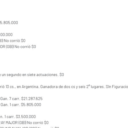
 $5.805.000
.500.000
)) No corrió $0
OR (GB)) No corrió $0
y un segundo en siete actuaciones. $0
ió 13 cs., en Argentina. Ganadora de dos cs y seis 2° lugares. SIn Figurac
) Gan. 7 carr. $21.287.625
 Gan. 1 carr. $5.805.000
an. 1 carr. $3.500.000
RAY MAJOR (GB)) No corrió $0