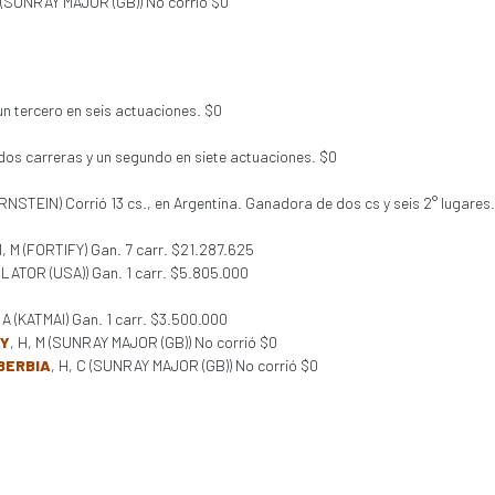
C (SUNRAY MAJOR (GB)) No corrió $0
un tercero en seis actuaciones. $0
dos carreras y un segundo en siete actuaciones. $0
ERNSTEIN) Corrió 13 cs., en Argentina. Ganadora de dos cs y seis 2° lugares
M, M (FORTIFY) Gan. 7 carr. $21.287.625
ULATOR (USA)) Gan. 1 carr. $5.805.000
, A (KATMAI) Gan. 1 carr. $3.500.000
AY
, H, M (SUNRAY MAJOR (GB)) No corrió $0
BERBIA
, H, C (SUNRAY MAJOR (GB)) No corrió $0