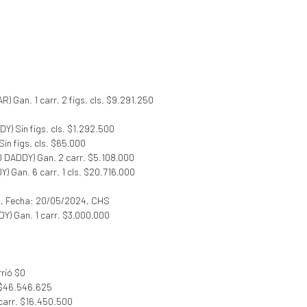
) Gan. 1 carr. 2 figs. cls. $9.291.250
Y) Sin figs. cls. $1.292.500
in figs. cls. $65.000
D DADDY) Gan. 2 carr. $5.108.000
) Gan. 6 carr. 1 cls. $20.716.000
.
, Fecha: 20/05/2024, CHS
Y) Gan. 1 carr. $3.000.000
rió $0
 $46.546.625
 carr. $16.450.500