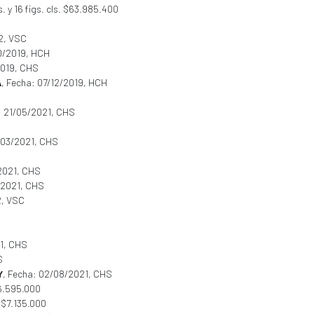
s. y 16 figs. cls. $63.985.400
2, VSC
10/2019, HCH
2019, CHS
A
, Fecha: 07/12/2019, HCH
: 21/05/2021, CHS
/03/2021, CHS
/2021, CHS
/2021, CHS
2, VSC
21, CHS
S
Y
, Fecha: 02/08/2021, CHS
16.595.000
. $7.135.000