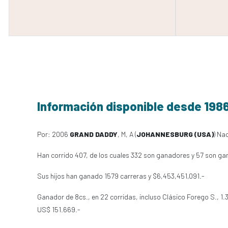
Información disponible desde 198
Por: 2006
GRAND DADDY
, M, A (
JOHANNESBURG (USA)
) Na
Han corrido 407, de los cuales 332 son ganadores y 57 son ga
Sus hijos han ganado 1579 carreras y $6,453,451,091.-
Ganador de 8cs., en 22 corridas, incluso Clásico Forego S., 1.
US$ 151.669.-