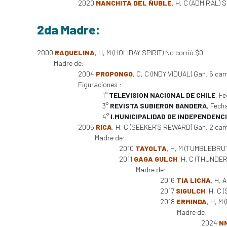
2020
MANCHITA DEL ÑUBLE
, H, C (ADMIRAL) S
2da Madre:
2000
RAQUELINA
, H, M (HOLIDAY SPIRIT) No corrió $0
Madre de:
2004
PROPONGO
, C, C (INDY VIDUAL) Gan. 6 carr.
Figuraciones :
1°
TELEVISION NACIONAL DE CHILE
, F
3°
REVISTA SUBIERON BANDERA
, Fech
4°
I.MUNICIPALIDAD DE INDEPENDENC
2005
RICA
, H, C (SEEKER'S REWARD) Gan. 2 carr. 
Madre de:
2010
TAYOLTA
, H, M (TUMBLEBRUT
2011
GAGA GULCH
, H, C (THUNDER
Madre de:
2016
TIA LICHA
, H, 
2017
SIGULCH
, H, C 
2018
ERMINDA
, H, M
Madre de:
2024
NN