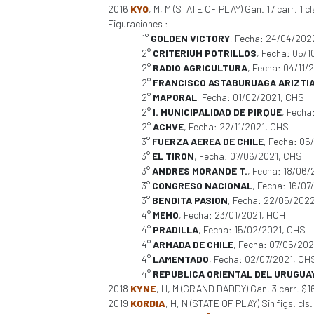
2016
KYO
, M, M (STATE OF PLAY) Gan. 17 carr. 1 cl
Figuraciones :
1°
GOLDEN VICTORY
, Fecha: 24/04/202
2°
CRITERIUM POTRILLOS
, Fecha: 05/
2°
RADIO AGRICULTURA
, Fecha: 04/11/
2°
FRANCISCO ASTABURUAGA ARIZTI
2°
MAPORAL
, Fecha: 01/02/2021, CHS
2°
I. MUNICIPALIDAD DE PIRQUE
, Fecha
2°
ACHVE
, Fecha: 22/11/2021, CHS
3°
FUERZA AEREA DE CHILE
, Fecha: 05
3°
EL TIRON
, Fecha: 07/06/2021, CHS
3°
ANDRES MORANDE T.
, Fecha: 18/06
3°
CONGRESO NACIONAL
, Fecha: 16/07
3°
BENDITA PASION
, Fecha: 22/05/202
4°
MEMO
, Fecha: 23/01/2021, HCH
4°
PRADILLA
, Fecha: 15/02/2021, CHS
4°
ARMADA DE CHILE
, Fecha: 07/05/20
4°
LAMENTADO
, Fecha: 02/07/2021, CH
4°
REPUBLICA ORIENTAL DEL URUGUA
2018
KYNE
, H, M (GRAND DADDY) Gan. 3 carr. $
2019
KORDIA
, H, N (STATE OF PLAY) Sin figs. cls