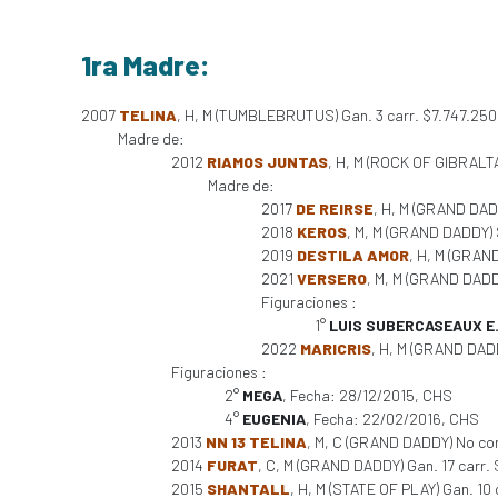
1ra Madre:
2007
TELINA
, H, M (TUMBLEBRUTUS) Gan. 3 carr. $7.747.250
Madre de:
2012
RIAMOS JUNTAS
, H, M (ROCK OF GIBRALTAR
Madre de:
2017
DE REIRSE
, H, M (GRAND DADD
2018
KEROS
, M, M (GRAND DADDY) S
2019
DESTILA AMOR
, H, M (GRAN
2021
VERSERO
, M, M (GRAND DADDY
Figuraciones :
1°
LUIS SUBERCASEAUX E
2022
MARICRIS
, H, M (GRAND DADD
Figuraciones :
2°
MEGA
, Fecha: 28/12/2015, CHS
4°
EUGENIA
, Fecha: 22/02/2016, CHS
2013
NN 13 TELINA
, M, C (GRAND DADDY) No cor
2014
FURAT
, C, M (GRAND DADDY) Gan. 17 carr.
2015
SHANTALL
, H, M (STATE OF PLAY) Gan. 10