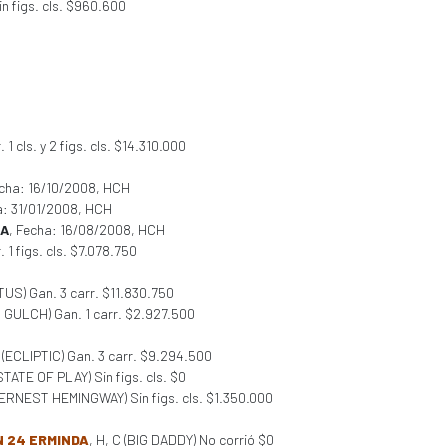
in figs. cls. $960.600
 1 cls. y 2 figs. cls. $14.310.000
echa: 16/10/2008, HCH
a: 31/01/2008, HCH
IA
, Fecha: 16/08/2008, HCH
1 figs. cls. $7.078.750
US) Gan. 3 carr. $11.830.750
 GULCH) Gan. 1 carr. $2.927.500
A (ECLIPTIC) Gan. 3 carr. $9.294.500
(STATE OF PLAY) Sin figs. cls. $0
 (ERNEST HEMINGWAY) Sin figs. cls. $1.350.000
 24 ERMINDA
, H, C (BIG DADDY) No corrió $0