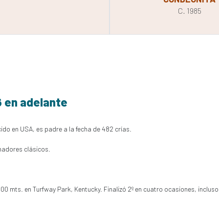
C. 1985
6 en adelante
cido en USA, es padre a la fecha de 482 crías.
nadores clásicos.
300 mts. en Turfway Park, Kentucky. Finalizó 2º en cuatro ocasiones, inclus