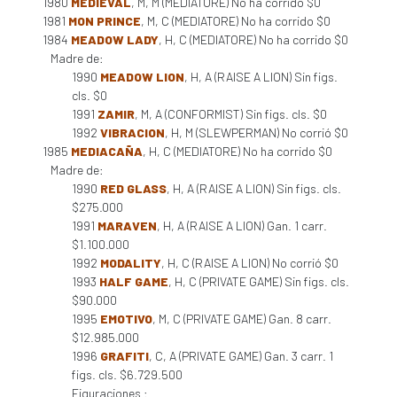
1980
MEDIEVAL
, M, M (MEDIATORE) No ha corrido $0
1981
MON PRINCE
, M, C (MEDIATORE) No ha corrido $0
1984
MEADOW LADY
, H, C (MEDIATORE) No ha corrido $0
Madre de:
1990
MEADOW LION
, H, A (RAISE A LION) Sin figs.
cls. $0
1991
ZAMIR
, M, A (CONFORMIST) Sin figs. cls. $0
1992
VIBRACION
, H, M (SLEWPERMAN) No corrió $0
1985
MEDIACAÑA
, H, C (MEDIATORE) No ha corrido $0
Madre de:
1990
RED GLASS
, H, A (RAISE A LION) Sin figs. cls.
$275.000
1991
MARAVEN
, H, A (RAISE A LION) Gan. 1 carr.
$1.100.000
1992
MODALITY
, H, C (RAISE A LION) No corrió $0
1993
HALF GAME
, H, C (PRIVATE GAME) Sin figs. cls.
$90.000
1995
EMOTIVO
, M, C (PRIVATE GAME) Gan. 8 carr.
$12.985.000
1996
GRAFITI
, C, A (PRIVATE GAME) Gan. 3 carr. 1
figs. cls. $6.729.500
Figuraciones :