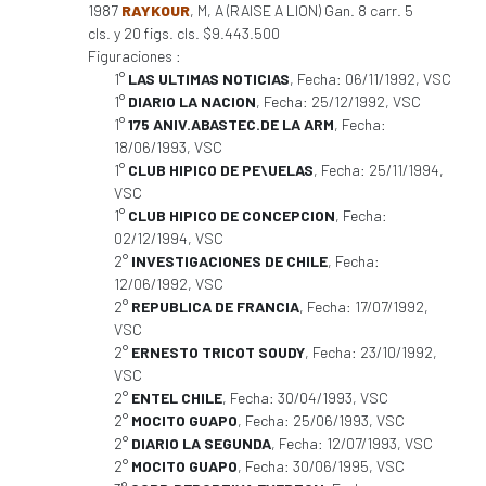
1987
RAYKOUR
, M, A (RAISE A LION) Gan. 8 carr. 5
cls. y 20 figs. cls. $9.443.500
Figuraciones :
1°
LAS ULTIMAS NOTICIAS
, Fecha: 06/11/1992, VSC
1°
DIARIO LA NACION
, Fecha: 25/12/1992, VSC
1°
175 ANIV.ABASTEC.DE LA ARM
, Fecha:
18/06/1993, VSC
1°
CLUB HIPICO DE PE\UELAS
, Fecha: 25/11/1994,
VSC
1°
CLUB HIPICO DE CONCEPCION
, Fecha:
02/12/1994, VSC
2°
INVESTIGACIONES DE CHILE
, Fecha:
12/06/1992, VSC
2°
REPUBLICA DE FRANCIA
, Fecha: 17/07/1992,
VSC
2°
ERNESTO TRICOT SOUDY
, Fecha: 23/10/1992,
VSC
2°
ENTEL CHILE
, Fecha: 30/04/1993, VSC
2°
MOCITO GUAPO
, Fecha: 25/06/1993, VSC
2°
DIARIO LA SEGUNDA
, Fecha: 12/07/1993, VSC
2°
MOCITO GUAPO
, Fecha: 30/06/1995, VSC