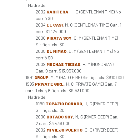
Madre de:
2002
GARITERA
, H, C (GENTLEMAN TIME) No
corrió $0
2004
EL CASI
, M, C (GENTLEMAN TIME) Gan. 1
carr. $1.124.000
2006
PIRATA SOY
, C, M (GENTLEMAN TIME)
Sin figs. cls. $0
2008
EL MIMAO
, C, M (GENTLEMAN TIME) No
corrió $0
2009
MECHAS TIESAS
, H, M (MONDRIAN)
Gan. 9 carr. $13.957.000
1991
GROUP
, M, M (HALO FIRE) Sin figs. cls. $610.000
1993
PRIVATE GIRL
, H, C (PRIVATE GAME) Gan. 7
carr. 1 cls. y 6 figs. cls. $9.531.000
Madre de:
1999
TOPAZIO DORADO
, H, C (RIVER DEEP)
Sin figs. cls. $0
2000
DOTADO SOY
, M, C (RIVER DEEP) Gan.
2 carr. $3.436.000
2002
MI VIEJO PUERTO
, C, C (RIVER DEEP)
Sin figs. cls. $0