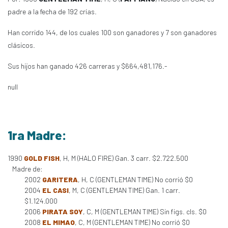
padre a la fecha de 192 crías.
Han corrido 144, de los cuales 100 son ganadores y 7 son ganadores
clásicos.
Sus hijos han ganado 426 carreras y $664,481,176.-
null
1ra Madre:
1990
GOLD FISH
, H, M (HALO FIRE) Gan. 3 carr. $2.722.500
Madre de:
2002
GARITERA
, H, C (GENTLEMAN TIME) No corrió $0
2004
EL CASI
, M, C (GENTLEMAN TIME) Gan. 1 carr.
$1.124.000
2006
PIRATA SOY
, C, M (GENTLEMAN TIME) Sin figs. cls. $0
2008
EL MIMAO
, C, M (GENTLEMAN TIME) No corrió $0