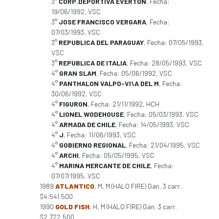
3°
CORP.DEPORTIVA EVERTON
, Fecha:
19/06/1992, VSC
3°
JOSE FRANCISCO VERGARA
, Fecha:
07/03/1993, VSC
3°
REPUBLICA DEL PARAGUAY
, Fecha: 07/05/1993,
VSC
3°
REPUBLICA DE ITALIA
, Fecha: 28/05/1993, VSC
4°
GRAN SLAM
, Fecha: 05/06/1992, VSC
4°
PANTHALON VALPO-VI\A DEL M
, Fecha:
30/06/1992, VSC
4°
FIGURON
, Fecha: 21/11/1992, HCH
4°
LIONEL WODEHOUSE
, Fecha: 05/03/1993, VSC
4°
ARMADA DE CHILE
, Fecha: 14/05/1993, VSC
4°
J
, Fecha: 11/06/1993, VSC
4°
GOBIERNO REGIONAL
, Fecha: 21/04/1995, VSC
4°
ARCHI
, Fecha: 05/05/1995, VSC
4°
MARINA MERCANTE DE CHILE
, Fecha:
07/07/1995, VSC
1989
ATLANTICO
, M, M (HALO FIRE) Gan. 3 carr.
$4.541.500
1990
GOLD FISH
, H, M (HALO FIRE) Gan. 3 carr.
$2.722.500