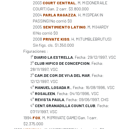
2003
COURT CENTRAL
, M, M (DONERAILE
COURT) Gan. 2 carr. $3.800.000
2004
PARLA RAGAZZA
, H, M (SPEAK IN
PASSING) No corrió $0
2005
SENTIMIENTO LATINO
, M, M (HARDY
II) No corrió $0
2008
PRIVATE KISS
, H, M (TUMBLEBRUTUS)
Sin figs. cls. $1.350.000
Figuraciones :
1°
DIARIO LA ESTRELLA
, Fecha: 29/12/1997, VSC
3°
CLUB HIPICO DE CONCEPCION
, Fecha:
28/11/1997, VSC
3°
CAM.DE COM.DE VI\A DEL MAR
, Fecha:
12/12/1997, VSC
4°
MANUEL LOSADA R.
, Fecha: 16/08/1996, VSC
4°
ROSALEEN
, Fecha: 04/10/1996, VSC
4°
REVISTA PAULA
, Fecha: 09/06/1997, CHS
4°
CENT.GRANADILLA COUNT.CLUB
, Fecha:
07/11/1997, VSC
1994
FOX
, M, M (PRIVATE GAME) Gan. 1 carr.
$2.375.000