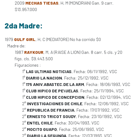
2009
MECHAS TIESAS
, H, M (MONDRIAN) Gan. 9 carr.
$13.957.000
2da Madre:
1979
GULF GIRL
, H, C (MEDIATORE) No ha corrido $0
Madre de:
1987
RAYKOUR
, M, A (RAISE A LION) Gan. 8 carr. 5 cls. y 20
figs. cls. $9.443.500
Figuraciones :
1°
LAS ULTIMAS NOTICIAS
, Fecha: 06/11/1992, VSC
1°
DIARIO LA NACION
, Fecha: 25/12/1992, VSC
1°
175 ANIV.ABASTEC.DE LA ARM
, Fecha: 18/06/1993, VSC
1°
CLUB HIPICO DE PE\UELAS
, Fecha: 25/11/1994, VSC
1°
CLUB HIPICO DE CONCEPCION
, Fecha: 02/12/1994, VSC
2°
INVESTIGACIONES DE CHILE
, Fecha: 12/06/1992, VSC
2°
REPUBLICA DE FRANCIA
, Fecha: 17/07/1992, VSC
2°
ERNESTO TRICOT SOUDY
, Fecha: 23/10/1992, VSC
2°
ENTEL CHILE
, Fecha: 30/04/1993, VSC
2°
MOCITO GUAPO
, Fecha: 25/06/1993, VSC
2°
DIARIO LA SEGUNDA
, Fecha: 12/07/1993, VSC