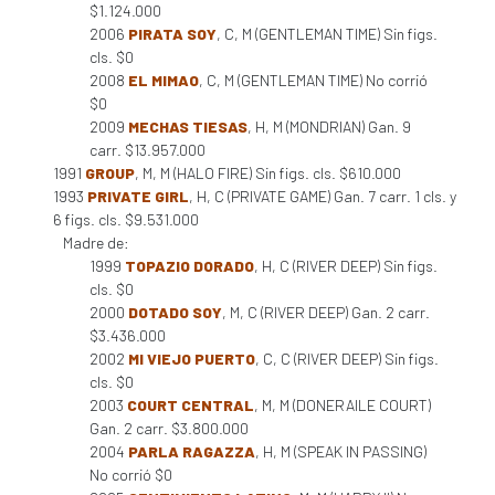
$1.124.000
2006
PIRATA SOY
, C, M (GENTLEMAN TIME) Sin figs.
cls. $0
2008
EL MIMAO
, C, M (GENTLEMAN TIME) No corrió
$0
2009
MECHAS TIESAS
, H, M (MONDRIAN) Gan. 9
carr. $13.957.000
1991
GROUP
, M, M (HALO FIRE) Sin figs. cls. $610.000
1993
PRIVATE GIRL
, H, C (PRIVATE GAME) Gan. 7 carr. 1 cls. y
6 figs. cls. $9.531.000
Madre de:
1999
TOPAZIO DORADO
, H, C (RIVER DEEP) Sin figs.
cls. $0
2000
DOTADO SOY
, M, C (RIVER DEEP) Gan. 2 carr.
$3.436.000
2002
MI VIEJO PUERTO
, C, C (RIVER DEEP) Sin figs.
cls. $0
2003
COURT CENTRAL
, M, M (DONERAILE COURT)
Gan. 2 carr. $3.800.000
2004
PARLA RAGAZZA
, H, M (SPEAK IN PASSING)
No corrió $0