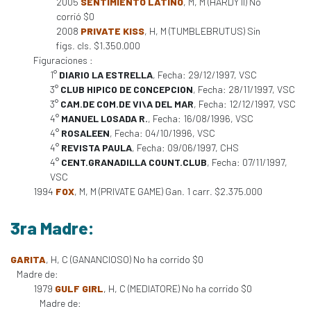
2005
SENTIMIENTO LATINO
, M, M (HARDY II) No
corrió $0
2008
PRIVATE KISS
, H, M (TUMBLEBRUTUS) Sin
figs. cls. $1.350.000
Figuraciones :
1°
DIARIO LA ESTRELLA
, Fecha: 29/12/1997, VSC
3°
CLUB HIPICO DE CONCEPCION
, Fecha: 28/11/1997, VSC
3°
CAM.DE COM.DE VI\A DEL MAR
, Fecha: 12/12/1997, VSC
4°
MANUEL LOSADA R.
, Fecha: 16/08/1996, VSC
4°
ROSALEEN
, Fecha: 04/10/1996, VSC
4°
REVISTA PAULA
, Fecha: 09/06/1997, CHS
4°
CENT.GRANADILLA COUNT.CLUB
, Fecha: 07/11/1997,
VSC
1994
FOX
, M, M (PRIVATE GAME) Gan. 1 carr. $2.375.000
3ra Madre:
GARITA
, H, C (GANANCIOSO) No ha corrido $0
Madre de:
1979
GULF GIRL
, H, C (MEDIATORE) No ha corrido $0
Madre de: