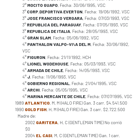
2°
MOCITO GUAPO
, Fecha: 30/06/1995, VSC
3°
CORP.DEPORTIVA EVERTON
, Fecha: 19/06/1992, VSC
3°
JOSE FRANCISCO VERGARA
, Fecha: 07/03/1993, VSC
3°
REPUBLICA DEL PARAGUAY
, Fecha: 07/05/1993, VSC
3°
REPUBLICA DE ITALIA
, Fecha: 28/05/1993, VSC
4°
GRAN SLAM
, Fecha: 05/06/1992, VSC
4°
PANTHALON VALPO-VI\A DEL M
, Fecha: 30/06/1992,
VSC
4°
FIGURON
, Fecha: 21/11/1992, HCH
4°
LIONEL WODEHOUSE
, Fecha: 05/03/1993, VSC
4°
ARMADA DE CHILE
, Fecha: 14/05/1993, VSC
4°
J
, Fecha: 11/06/1993, VSC
4°
GOBIERNO REGIONAL
, Fecha: 21/04/1995, VSC
4°
ARCHI
, Fecha: 05/05/1995, VSC
4°
MARINA MERCANTE DE CHILE
, Fecha: 07/07/1995, VSC
1989
ATLANTICO
, M, M (HALO FIRE) Gan. 3 carr. $4.541.500
1990
GOLD FISH
, H, M (HALO FIRE) Gan. 3 carr. $2.722.500
Madre de:
2002
GARITERA
, H, C (GENTLEMAN TIME) No corrió
$0
2004
EL CASI
, M, C (GENTLEMAN TIME) Gan. 1 carr.