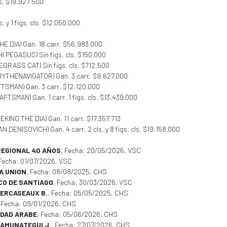
ls. $19.927.500
ls. y 1 figs. cls. $12.050.000
THE DIA) Gan. 18 carr. $56.983.000
HI PEGASUS) Sin figs. cls. $150.000
UEGRASS CAT) Sin figs. cls. $712.500
NRYTHENAVIGATOR) Gan. 3 carr. $9.627.000
TSMAN) Gan. 3 carr. $12.120.000
FTSMAN) Gan. 1 carr. 1 figs. cls. $13.439.000
EEKING THE DIA) Gan. 11 carr. $17.357.713
IVAN DENISOVICH) Gan. 4 carr. 2 cls. y 8 figs. cls. $19.158.000
REGIONAL 40 AÑOS
, Fecha: 20/05/2026, VSC
 Fecha: 01/07/2026, VSC
A UNION
, Fecha: 08/08/2025, CHS
CO DE SANTIAGO
, Fecha: 30/03/2026, VSC
BERCASEAUX B.
, Fecha: 05/05/2025, CHS
, Fecha: 09/01/2026, CHS
IDAD ARABE
, Fecha: 05/06/2026, CHS
 AMUNATEGUI J.
, Fecha: 27/07/2026, CHS