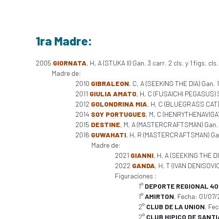
1ra Madre:
2005
GIORNATA
, H, A (STUKA II) Gan. 3 carr. 2 cls. y 1 figs. c
Madre de:
2010
GIBRALEON
, C, A (SEEKING THE DIA) Gan. 
2011
GIULIA AMATO
, H, C (FUSAICHI PEGASUS) S
2012
GOLONDRINA MIA
, H, C (BLUEGRASS CAT) S
2014
SOY PORTUGUES
, M, C (HENRYTHENAVIGAT
2015
DESTINE
, M, A (MASTERCRAFTSMAN) Gan. 3
2016
GUWAHATI
, H, R (MASTERCRAFTSMAN) Gan. 1
Madre de:
2021
GIANNI
, H, A (SEEKING THE DIA
2022
GANDA
, H, T (IVAN DENISOVIC
Figuraciones :
1°
DEPORTE REGIONAL 40
1°
AMIRTON
, Fecha: 01/07
2°
CLUB DE LA UNION
, Fe
2°
CLUB HIPICO DE SANT