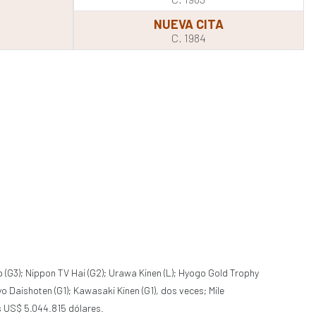
NUEVA CITA
C. 1984
p (G3); Nippon TV Hai (G2); Urawa Kinen (L); Hyogo Gold Trophy
yo Daishoten (G1); Kawasaki Kinen (G1), dos veces; Mile
os US$ 5.044.815 dólares.