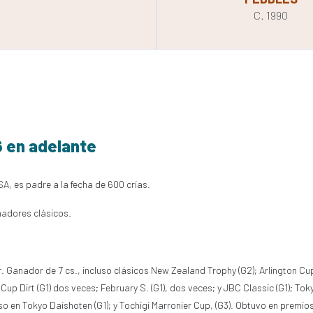
C. 1990
6 en adelante
SA, es padre a la fecha de 600 crías.
nadores clásicos.
ur. Ganador de 7 cs., incluso clásicos New Zealand Trophy (G2); Arlington Cu
up Dirt (G1) dos veces; February S. (G1), dos veces; y JBC Classic (G1); Tok
so en Tokyo Daishoten (G1); y Tochigi Marronier Cup, (G3). Obtuvo en premi