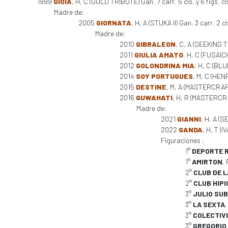
1999
GIOIA
, H, C (GOLD TRIBUTE) Gan. 7 carr. 5 cls. y 6 figs. c
Madre de:
2005
GIORNATA
, H, A (STUKA II) Gan. 3 carr. 2 c
Madre de:
2010
GIBRALEON
, C, A (SEEKING 
2011
GIULIA AMATO
, H, C (FUSAIC
2012
GOLONDRINA MIA
, H, C (BL
2014
SOY PORTUGUES
, M, C (HE
2015
DESTINE
, M, A (MASTERCRAF
2016
GUWAHATI
, H, R (MASTERCRA
Madre de:
2021
GIANNI
, H, A (S
2022
GANDA
, H, T (
Figuraciones :
1°
DEPORTE 
1°
AMIRTON
,
2°
CLUB DE L
2°
CLUB HIPI
3°
JULIO SU
3°
LA SEXTA
3°
COLECTIV
3°
GREGORIO