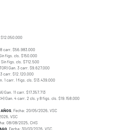
ls. $12.050.000
18 carr. $56.983.000
in figs. cls. $150.000
in figs. cls. $712.500
OR) Gan. 3 carr. $9.627.000
 carr. $12.120.000
 carr. 1 figs. cls. $13.439.000
) Gan. 11 carr. $17.357.713
H) Gan. 4 carr. 2 cls. y 8 figs. cls. $19.158.000
 AÑOS
, Fecha: 20/05/2026, VSC
/2026, VSC
cha: 08/08/2025, CHS
IAGO
, Fecha: 30/03/2026, VSC