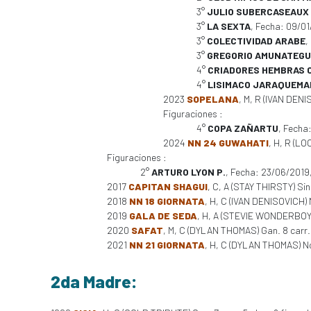
3°
JULIO SUBERCASEAUX 
3°
LA SEXTA
, Fecha: 09/0
3°
COLECTIVIDAD ARABE
,
3°
GREGORIO AMUNATEGUI
4°
CRIADORES HEMBRAS C
4°
LISIMACO JARAQUEMA
2023
SOPELANA
, M, R (IVAN DENI
Figuraciones :
4°
COPA ZAÑARTU
, Fecha
2024
NN 24 GUWAHATI
, H, R (L
Figuraciones :
2°
ARTURO LYON P.
, Fecha: 23/06/2019
2017
CAPITAN SHAGUI
, C, A (STAY THIRSTY) Sin
2018
NN 18 GIORNATA
, H, C (IVAN DENISOVICH) 
2019
GALA DE SEDA
, H, A (STEVIE WONDERBOY)
2020
SAFAT
, M, C (DYLAN THOMAS) Gan. 8 carr
2021
NN 21 GIORNATA
, H, C (DYLAN THOMAS) No
2da Madre: