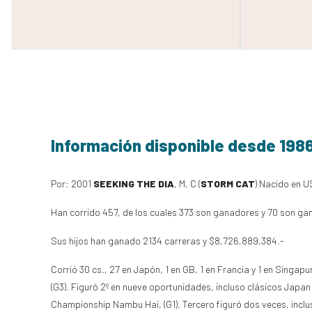
Información disponible desde 198
Por: 2001
SEEKING THE DIA
, M, C (
STORM CAT
) Nacido en U
Han corrido 457, de los cuales 373 son ganadores y 70 son ga
Sus hijos han ganado 2134 carreras y $8,726,889,384.-
Corrió 30 cs., 27 en Japón, 1 en GB, 1 en Francia y 1 en Singap
(G3). Figuró 2º en nueve oportunidades, incluso clásicos Japan C
Championship Nambu Hai, (G1). Tercero figuró dos veces, inclu