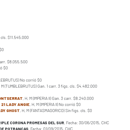
. cls. $11.545.000
 $0
carr. $8.055.500
ió $0
LEBRUTUS) No corrió $0
, M (TUMBLEBRUTUS) Gan. 1 carr. 3 figs. cls. $4.482.000
ONTSERRAT
, H, M (IMPERIA II) Gan. 3 carr. $8.240.000
 21 LADY ANGIE
, H, M (IMPERIA II) No corrió $0
DY GHOST
, H, M (FANTASMAGORICO) Sin figs. cls. $0
RIPLE CORONA PROMESAS DEL SUR
, Fecha: 30/06/2015, CHC
DE POTRANCAS
, Fecha: 01/09/2015, CHC