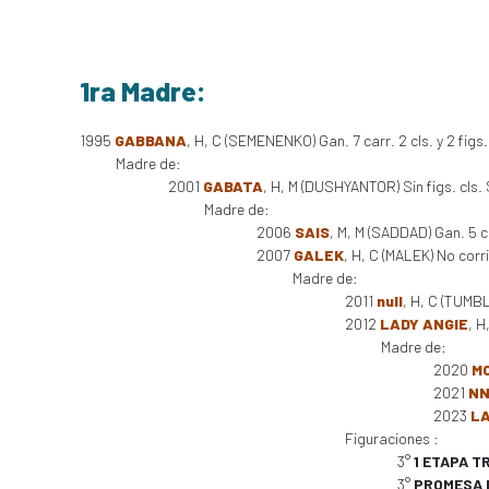
1ra Madre:
1995
GABBANA
, H, C (SEMENENKO) Gan. 7 carr. 2 cls. y 2 figs
Madre de:
2001
GABATA
, H, M (DUSHYANTOR) Sin figs. cls.
Madre de:
2006
SAIS
, M, M (SADDAD) Gan. 5 
2007
GALEK
, H, C (MALEK) No corr
Madre de:
2011
null
, H, C (TUMB
2012
LADY ANGIE
, H
Madre de:
2020
M
2021
NN
2023
LA
Figuraciones :
3°
1 ETAPA T
3°
PROMESA 