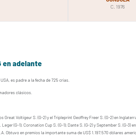
C. 1976
6 en adelante
 USA, es padre a la fecha de 725 crías.
nadores clásicos.
reat Voltigeur S. (G-2) y el Tripleprint Geoffrey Freer S. (G-2) en Inglaterra
 Leger (G-1); Coronation Cup S. (G-1); Dante S. (G-2) y September S. (G-3) en 
U.S.A. Obtuvo en premios la importante suma de US$ 1.197.570 dólares ameri