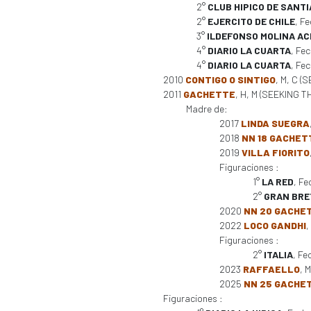
2°
CLUB HIPICO DE SANT
2°
EJERCITO DE CHILE
, F
3°
ILDEFONSO MOLINA A
4°
DIARIO LA CUARTA
, Fe
4°
DIARIO LA CUARTA
, Fe
2010
CONTIGO O SINTIGO
, M, C (
2011
GACHETTE
, H, M (SEEKING THE
Madre de:
2017
LINDA SUEGRA
2018
NN 18 GACHET
2019
VILLA FIORITO
Figuraciones :
1°
LA RED
, F
2°
GRAN BRE
2020
NN 20 GACHE
2022
LOCO GANDHI
,
Figuraciones :
2°
ITALIA
, Fe
2023
RAFFAELLO
, 
2025
NN 25 GACHE
Figuraciones :