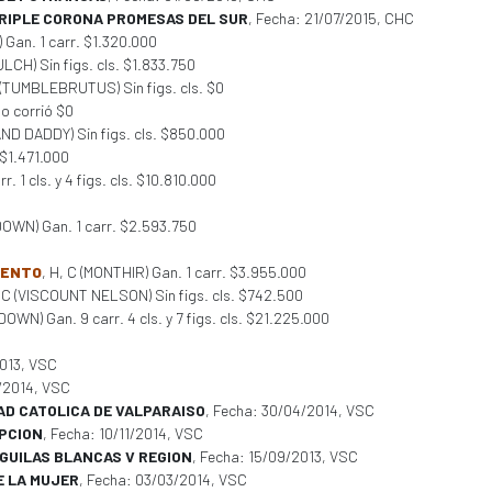
TRIPLE CORONA PROMESAS DEL SUR
, Fecha: 21/07/2015, CHC
) Gan. 1 carr. $1.320.000
LCH) Sin figs. cls. $1.833.750
M (TUMBLEBRUTUS) Sin figs. cls. $0
No corrió $0
AND DADDY) Sin figs. cls. $850.000
 $1.471.000
. 1 cls. y 4 figs. cls. $10.810.000
DOWN) Gan. 1 carr. $2.593.750
MENTO
, H, C (MONTHIR) Gan. 1 carr. $3.955.000
, C (VISCOUNT NELSON) Sin figs. cls. $742.500
OWN) Gan. 9 carr. 4 cls. y 7 figs. cls. $21.225.000
2013, VSC
1/2014, VSC
AD CATOLICA DE VALPARAISO
, Fecha: 30/04/2014, VSC
EPCION
, Fecha: 10/11/2014, VSC
GUILAS BLANCAS V REGION
, Fecha: 15/09/2013, VSC
E LA MUJER
, Fecha: 03/03/2014, VSC