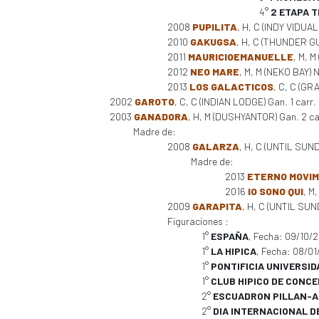
4°
2 ETAPA 
2008
PUPILITA
, H, C (INDY VIDUAL
2010
GAKUGSA
, H, C (THUNDER GU
2011
MAURICIOEMANUELLE
, M, 
2012
NEO MARE
, M, M (NEKO BAY) 
2013
LOS GALACTICOS
, C, C (GR
2002
GAROTO
, C, C (INDIAN LODGE) Gan. 1 carr.
2003
GANADORA
, H, M (DUSHYANTOR) Gan. 2 carr
Madre de:
2008
GALARZA
, H, C (UNTIL SUN
Madre de:
2013
ETERNO MOVI
2016
IO SONO QUI
, M
2009
GARAPITA
, H, C (UNTIL SUND
Figuraciones :
1°
ESPAÑA
, Fecha: 09/10/
1°
LA HIPICA
, Fecha: 08/0
1°
PONTIFICIA UNIVERSID
1°
CLUB HIPICO DE CONC
2°
ESCUADRON PILLAN-A
2°
DIA INTERNACIONAL D