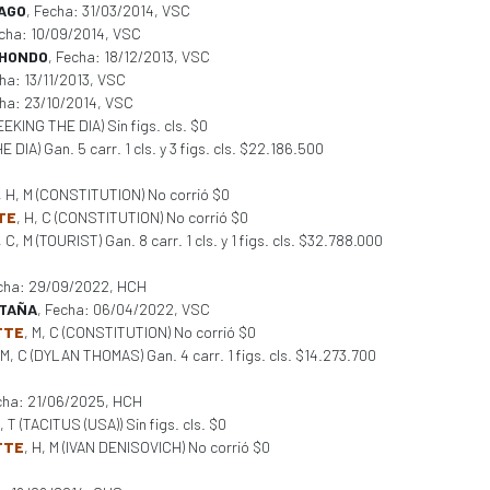
IAGO
, Fecha: 31/03/2014, VSC
echa: 10/09/2014, VSC
CHONDO
, Fecha: 18/12/2013, VSC
cha: 13/11/2013, VSC
cha: 23/10/2014, VSC
SEEKING THE DIA) Sin figs. cls. $0
 DIA) Gan. 5 carr. 1 cls. y 3 figs. cls. $22.186.500
, H, M (CONSTITUTION) No corrió $0
TE
, H, C (CONSTITUTION) No corrió $0
, C, M (TOURIST) Gan. 8 carr. 1 cls. y 1 figs. cls. $32.788.000
echa: 29/09/2022, HCH
TAÑA
, Fecha: 06/04/2022, VSC
TTE
, M, C (CONSTITUTION) No corrió $0
 M, C (DYLAN THOMAS) Gan. 4 carr. 1 figs. cls. $14.273.700
cha: 21/06/2025, HCH
M, T (TACITUS (USA)) Sin figs. cls. $0
TTE
, H, M (IVAN DENISOVICH) No corrió $0