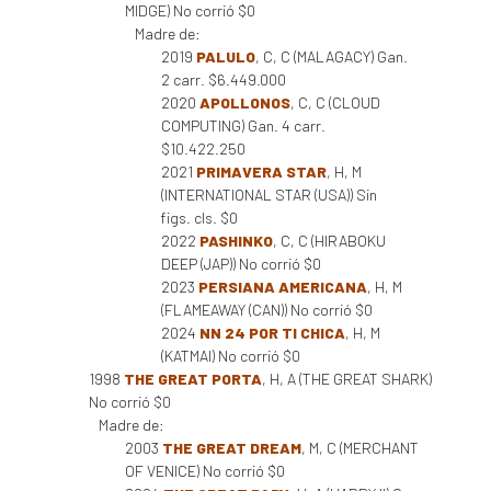
MIDGE) No corrió $0
Madre de:
2019
PALULO
, C, C (MALAGACY) Gan.
2 carr. $6.449.000
2020
APOLLONOS
, C, C (CLOUD
COMPUTING) Gan. 4 carr.
$10.422.250
2021
PRIMAVERA STAR
, H, M
(INTERNATIONAL STAR (USA)) Sin
figs. cls. $0
2022
PASHINKO
, C, C (HIRABOKU
DEEP (JAP)) No corrió $0
2023
PERSIANA AMERICANA
, H, M
(FLAMEAWAY (CAN)) No corrió $0
2024
NN 24 POR TI CHICA
, H, M
(KATMAI) No corrió $0
1998
THE GREAT PORTA
, H, A (THE GREAT SHARK)
No corrió $0
Madre de:
2003
THE GREAT DREAM
, M, C (MERCHANT
OF VENICE) No corrió $0