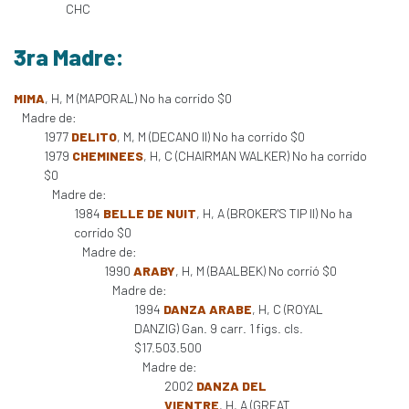
CHC
3ra Madre:
MIMA
, H, M (MAPORAL) No ha corrido $0
Madre de:
1977
DELITO
, M, M (DECANO II) No ha corrido $0
1979
CHEMINEES
, H, C (CHAIRMAN WALKER) No ha corrido
$0
Madre de:
1984
BELLE DE NUIT
, H, A (BROKER'S TIP II) No ha
corrido $0
Madre de:
1990
ARABY
, H, M (BAALBEK) No corrió $0
Madre de:
1994
DANZA ARABE
, H, C (ROYAL
DANZIG) Gan. 9 carr. 1 figs. cls.
$17.503.500
Madre de:
2002
DANZA DEL
VIENTRE
, H, A (GREAT