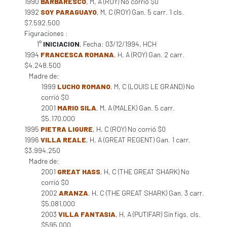
1990
BARBARESCO
, M, A (ROY) No corrió $0
1992
SOY PARAGUAYO
, M, C (ROY) Gan. 5 carr. 1 cls.
$7.592.500
Figuraciones :
1°
INICIACION
, Fecha: 03/12/1994, HCH
1994
FRANCESCA ROMANA
, H, A (ROY) Gan. 2 carr.
$4.248.500
Madre de:
1999
LUCHO ROMANO
, M, C (LOUIS LE GRAND) No
corrió $0
2001
MARIO SILA
, M, A (MALEK) Gan. 5 carr.
$5.170.000
1995
PIETRA LIGURE
, H, C (ROY) No corrió $0
1996
VILLA REALE
, H, A (GREAT REGENT) Gan. 1 carr.
$3.994.250
Madre de:
2001
GREAT HASS
, H, C (THE GREAT SHARK) No
corrió $0
2002
ARANZA
, H, C (THE GREAT SHARK) Gan. 3 carr.
$5.081.000
2003
VILLA FANTASIA
, H, A (PUTIFAR) Sin figs. cls.
$595.000