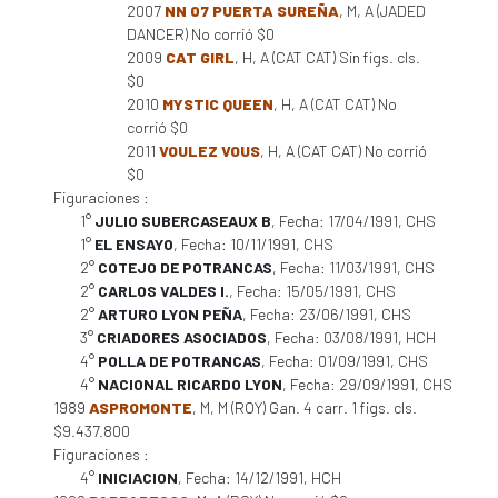
2007
NN 07 PUERTA SUREÑA
, M, A (JADED
DANCER) No corrió $0
2009
CAT GIRL
, H, A (CAT CAT) Sin figs. cls.
$0
2010
MYSTIC QUEEN
, H, A (CAT CAT) No
corrió $0
2011
VOULEZ VOUS
, H, A (CAT CAT) No corrió
$0
Figuraciones :
1°
JULIO SUBERCASEAUX B
, Fecha: 17/04/1991, CHS
1°
EL ENSAYO
, Fecha: 10/11/1991, CHS
2°
COTEJO DE POTRANCAS
, Fecha: 11/03/1991, CHS
2°
CARLOS VALDES I.
, Fecha: 15/05/1991, CHS
2°
ARTURO LYON PEÑA
, Fecha: 23/06/1991, CHS
3°
CRIADORES ASOCIADOS
, Fecha: 03/08/1991, HCH
4°
POLLA DE POTRANCAS
, Fecha: 01/09/1991, CHS
4°
NACIONAL RICARDO LYON
, Fecha: 29/09/1991, CHS
1989
ASPROMONTE
, M, M (ROY) Gan. 4 carr. 1 figs. cls.
$9.437.800
Figuraciones :
4°
INICIACION
, Fecha: 14/12/1991, HCH