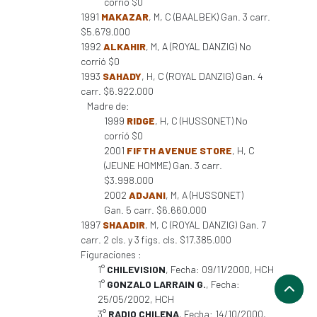
corrió $0
1991
MAKAZAR
, M, C (BAALBEK) Gan. 3 carr.
$5.679.000
1992
ALKAHIR
, M, A (ROYAL DANZIG) No
corrió $0
1993
SAHADY
, H, C (ROYAL DANZIG) Gan. 4
carr. $6.922.000
Madre de:
1999
RIDGE
, H, C (HUSSONET) No
corrió $0
2001
FIFTH AVENUE STORE
, H, C
(JEUNE HOMME) Gan. 3 carr.
$3.998.000
2002
ADJANI
, M, A (HUSSONET)
Gan. 5 carr. $6.660.000
1997
SHAADIR
, M, C (ROYAL DANZIG) Gan. 7
carr. 2 cls. y 3 figs. cls. $17.385.000
Figuraciones :
1°
CHILEVISION
, Fecha: 09/11/2000, HCH
1°
GONZALO LARRAIN G.
, Fecha:
25/05/2002, HCH
3°
RADIO CHILENA
, Fecha: 14/10/2000,