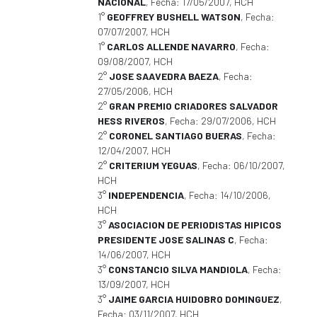
NACIONAL
, Fecha: 17/05/2007, HCH
1°
GEOFFREY BUSHELL WATSON
, Fecha:
07/07/2007, HCH
1°
CARLOS ALLENDE NAVARRO
, Fecha:
09/08/2007, HCH
2°
JOSE SAAVEDRA BAEZA
, Fecha:
27/05/2006, HCH
2°
GRAN PREMIO CRIADORES SALVADOR
HESS RIVEROS
, Fecha: 29/07/2006, HCH
2°
CORONEL SANTIAGO BUERAS
, Fecha:
12/04/2007, HCH
2°
CRITERIUM YEGUAS
, Fecha: 06/10/2007,
HCH
3°
INDEPENDENCIA
, Fecha: 14/10/2006,
HCH
3°
ASOCIACION DE PERIODISTAS HIPICOS
PRESIDENTE JOSE SALINAS C
, Fecha:
14/06/2007, HCH
3°
CONSTANCIO SILVA MANDIOLA
, Fecha:
13/09/2007, HCH
3°
JAIME GARCIA HUIDOBRO DOMINGUEZ
,
Fecha: 03/11/2007, HCH