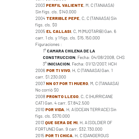
2003
PERFIL VALIENTE
, M, C (TANAASA)
Sin figs. cls. $140.000
2004
TERRIBLE PEPE
, C, C (TANAASA) Sin
figs. cls. $0
2005
EL CALLASI
, C, M (MUQTARIB) Gan. 6
carr. 1 cls. y 1 figs. cls. $15.150.000
Figuraciones :
1°
CAMARA CHILENA DE LA
CONSTRUCCION
, Fecha: 04/08/2008, CHS
3°
INICIACION
, Fecha: 01/12/2007, HCH
2006
POR TI VIVO
, H, C (TANAASA) Gan. 1
carr. $1.230.000
2007
NN 07 POR TI MUERO
, M, C (TANAASA)
No corrió $0
2008
PRONTO LLEGO
, C, C (HURRICANE
CAT) Gan. 4 carr. $7.842.500
2010
POR VIDA
, H, A (OCEAN TERRACE) Sin
figs. cls. $370.000
2013
QUE SERA DE MI
, H, A (SOLDIER OF
FORTUNE) Gan. 9 carr. $32.730.000
2015
POR TI CHICA
, H, C (DANGEROUS