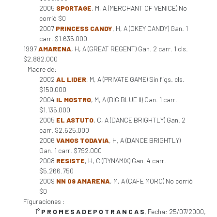
2005
SPORTAGE
, M, A (MERCHANT OF VENICE) No
corrió $0
2007
PRINCESS CANDY
, H, A (OKEY CANDY) Gan. 1
carr. $1.635.000
1997
AMARENA
, H, A (GREAT REGENT) Gan. 2 carr. 1 cls.
$2.882.000
Madre de:
2002
AL LIDER
, M, A (PRIVATE GAME) Sin figs. cls.
$150.000
2004
IL MOSTRO
, M, A (BIG BLUE II) Gan. 1 carr.
$1.135.000
2005
EL ASTUTO
, C, A (DANCE BRIGHTLY) Gan. 2
carr. $2.625.000
2006
VAMOS TODAVIA
, H, A (DANCE BRIGHTLY)
Gan. 1 carr. $792.000
2008
RESISTE
, H, C (DYNAMIX) Gan. 4 carr.
$5.266.750
2009
NN 09 AMARENA
, M, A (CAFE MORO) No corrió
$0
Figuraciones :
1°
P R O M E S A D E P O T R A N C A S
, Fecha: 25/07/2000,