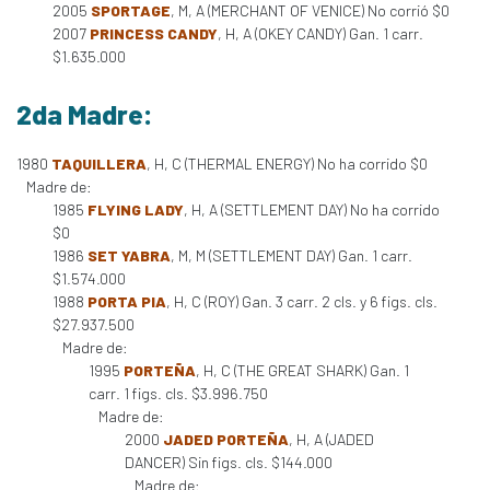
2005
SPORTAGE
, M, A (MERCHANT OF VENICE) No corrió $0
2007
PRINCESS CANDY
, H, A (OKEY CANDY) Gan. 1 carr.
$1.635.000
2da Madre:
1980
TAQUILLERA
, H, C (THERMAL ENERGY) No ha corrido $0
Madre de:
1985
FLYING LADY
, H, A (SETTLEMENT DAY) No ha corrido
$0
1986
SET YABRA
, M, M (SETTLEMENT DAY) Gan. 1 carr.
$1.574.000
1988
PORTA PIA
, H, C (ROY) Gan. 3 carr. 2 cls. y 6 figs. cls.
$27.937.500
Madre de:
1995
PORTEÑA
, H, C (THE GREAT SHARK) Gan. 1
carr. 1 figs. cls. $3.996.750
Madre de:
2000
JADED PORTEÑA
, H, A (JADED
DANCER) Sin figs. cls. $144.000
Madre de: