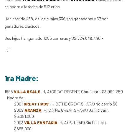
es padre a la fecha de 512 crías.
Han corrido 438, de los cuales 336 son ganadores y 57 son
ganadores clásicos.
Sus hijos han ganado 1285 carreras y $2,724,046,440.-
null
1ra Madre:
1996
VILLA REALE
, H, A (GREAT REGENT) Gan. 1 carr. $3.994.250
Madre de:
2001
GREAT HASS
, H, C (THE GREAT SHARK) No corrió $0
2002
ARANZA
, H, C (THE GREAT SHARK) Gan. 3 carr.
$5.081.000
2003
VILLA FANTASIA
, H, A (PUTIFAR) Sin figs. cls.
$595.000