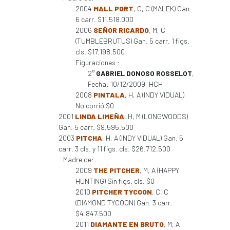
2004
MALL PORT
, C, C (MALEK) Gan.
6 carr. $11.518.000
2006
SEÑOR RICARDO
, M, C
(TUMBLEBRUTUS) Gan. 5 carr. 1 figs.
cls. $17.198.500
Figuraciones :
2°
GABRIEL DONOSO ROSSELOT
,
Fecha: 10/12/2009, HCH
2008
PINTALA
, H, A (INDY VIDUAL)
No corrió $0
2001
LINDA LIMEÑA
, H, M (LONGWOODS)
Gan. 5 carr. $9.595.500
2003
PITCHA
, H, A (INDY VIDUAL) Gan. 5
carr. 3 cls. y 11 figs. cls. $26.712.500
Madre de:
2009
THE PITCHER
, M, A (HAPPY
HUNTING) Sin figs. cls. $0
2010
PITCHER TYCOON
, C, C
(DIAMOND TYCOON) Gan. 3 carr.
$4.847.500
2011
DIAMANTE EN BRUTO
, M, A