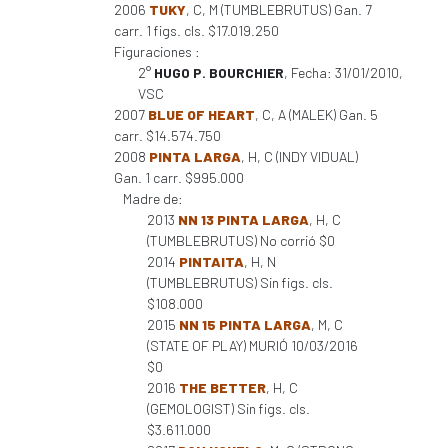
2006
TUKY
, C, M (TUMBLEBRUTUS) Gan. 7
carr. 1 figs. cls. $17.019.250
Figuraciones :
2°
HUGO P. BOURCHIER
, Fecha: 31/01/2010,
VSC
2007
BLUE OF HEART
, C, A (MALEK) Gan. 5
carr. $14.574.750
2008
PINTA LARGA
, H, C (INDY VIDUAL)
Gan. 1 carr. $995.000
Madre de:
2013
NN 13 PINTA LARGA
, H, C
(TUMBLEBRUTUS) No corrió $0
2014
PINTAITA
, H, N
(TUMBLEBRUTUS) Sin figs. cls.
$108.000
2015
NN 15 PINTA LARGA
, M, C
(STATE OF PLAY) MURIÓ 10/03/2016
$0
2016
THE BETTER
, H, C
(GEMOLOGIST) Sin figs. cls.
$3.611.000