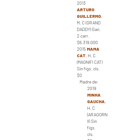
2013
ARTURO
GUILLERMO
,
M, C (GRAND
DADDY) Gan.
2 carr.
$6.319.000
2015
MAMA
CAT
, H, C
(MAGNIFI CAT)
Sin figs. cls.
$0
Madre de:
2019
MINHA
GAUCHA
,
H, C
(ARAGORN
II) Sin
figs.
cls.