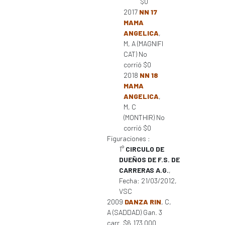
$0
2017
NN 17
MAMA
ANGELICA
,
M, A (MAGNIFI
CAT) No
corrió $0
2018
NN 18
MAMA
ANGELICA
,
M, C
(MONTHIR) No
corrió $0
Figuraciones :
1°
CIRCULO DE
DUEÑOS DE F.S. DE
CARRERAS A.G.
,
Fecha: 21/03/2012,
VSC
2009
DANZA RIN
, C,
A (SADDAD) Gan. 3
carr. $6.173.000