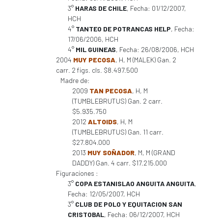
3°
HARAS DE CHILE
, Fecha: 01/12/2007,
HCH
4°
TANTEO DE POTRANCAS HELP
, Fecha:
17/06/2006, HCH
4°
MIL GUINEAS
, Fecha: 26/08/2006, HCH
2004
MUY PECOSA
, H, M (MALEK) Gan. 2
carr. 2 figs. cls. $8.497.500
Madre de:
2009
TAN PECOSA
, H, M
(TUMBLEBRUTUS) Gan. 2 carr.
$5.935.750
2012
ALTOIDS
, H, M
(TUMBLEBRUTUS) Gan. 11 carr.
$27.804.000
2013
MUY SOÑADOR
, M, M (GRAND
DADDY) Gan. 4 carr. $17.215.000
Figuraciones :
3°
COPA ESTANISLAO ANGUITA ANGUITA
,
Fecha: 12/05/2007, HCH
3°
CLUB DE POLO Y EQUITACION SAN
CRISTOBAL
, Fecha: 06/12/2007, HCH