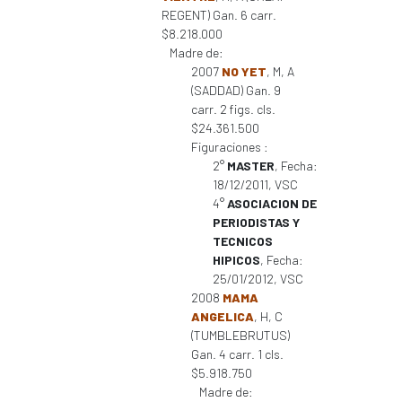
REGENT) Gan. 6 carr.
$8.218.000
Madre de:
2007
NO YET
, M, A
(SADDAD) Gan. 9
carr. 2 figs. cls.
$24.361.500
Figuraciones :
2°
MASTER
, Fecha:
18/12/2011, VSC
4°
ASOCIACION DE
PERIODISTAS Y
TECNICOS
HIPICOS
, Fecha:
25/01/2012, VSC
2008
MAMA
ANGELICA
, H, C
(TUMBLEBRUTUS)
Gan. 4 carr. 1 cls.
$5.918.750
Madre de: