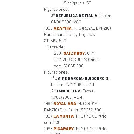
Sin figs. cls. $0
Figuraciones :
3°
REPUBLICA DE ITALIA
, Fecha:
01/06/1998, VSC
1995
AZAFHIA
, H, C (ROYAL DANZIG)
Gan. 5 carr. 1 cls. y 1 figs. cls.
$11.562.500
Madre de:
2001
GAIL'S BOY
, C, M
(DENVER COUNTY) Gan. 1
carr. $1.065.000
Figuraciones :
1°
JAIME GARCIA-HUIDOBRO D.
,
Fecha: 01/12/1999, HCH
2°
TANDILLERA
, Fecha:
17/02/2000, HCH
1996
ROYAL ARA
, H, C (ROYAL
DANZIG) Gan. 1 carr. $2.152.500
1997
LA YUNTA
, H, C (PICK UP) No
corrió $0
1998
PICARABY
, M, M (PICK UP) No