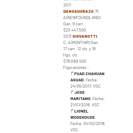
2011
DANSADORAZO
, M,
A (NEWFOUNDLAND)
Gan. 9 carr.
$23.447.500
2013
GIOVANOTTI
,
C, A (MONTHIR) Gan.
17 carr. 12 cls. y 19
figs. cls.
$78.099.500
Figuraciones :
1°
FUAD CHAHUAN
AGUAD
, Fecha:
24/05/2017, VSC
1°
JOSE
MARITANO
, Fecha:
21/01/2018, VSC
1°
LIONEL
WODEHOUSE
,
Fecha: 04/02/2018,
VSC