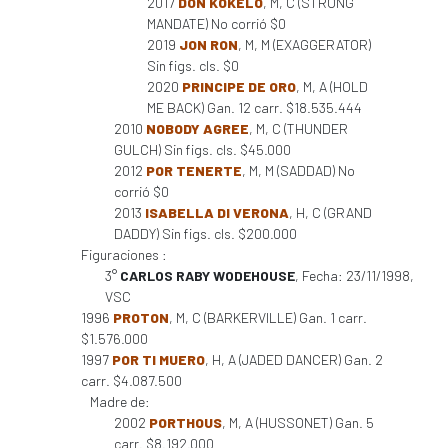
2017
DON KOKELO
, M, C (STRONG
MANDATE) No corrió $0
2019
JON RON
, M, M (EXAGGERATOR)
Sin figs. cls. $0
2020
PRINCIPE DE ORO
, M, A (HOLD
ME BACK) Gan. 12 carr. $18.535.444
2010
NOBODY AGREE
, M, C (THUNDER
GULCH) Sin figs. cls. $45.000
2012
POR TENERTE
, M, M (SADDAD) No
corrió $0
2013
ISABELLA DI VERONA
, H, C (GRAND
DADDY) Sin figs. cls. $200.000
Figuraciones :
3°
CARLOS RABY WODEHOUSE
, Fecha: 23/11/1998,
VSC
1996
PROTON
, M, C (BARKERVILLE) Gan. 1 carr.
$1.576.000
1997
POR TI MUERO
, H, A (JADED DANCER) Gan. 2
carr. $4.087.500
Madre de:
2002
PORTHOUS
, M, A (HUSSONET) Gan. 5
carr. $8.192.000