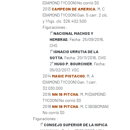
(DIAMOND TYCOON) No corrió $0
2013
CAMPEON DE AMERICA
, M, C
(DIAMOND TYCOON) Gan. 5 carr. 2 cls.
y 1 figs. cls. $26.402.500
Figuraciones :
1°
NACIONAL MACHOS Y
HEMBRAS
, Fecha: 25/09/2016,
CHS
1°
IGNACIO URRUTIA DE LA
SOTTA
, Fecha: 20/11/2016, CHS
2°
HUGO P. BOURCHIER
, Fecha:
05/02/2017, VSC
2014
MAGIC PISTACHO
, M, A
(DIAMOND TYCOON) Gan. 1 carr.
$2.030.000
2016
NN 16 PITCHA
, M, M (DIAMOND
TYCOON) No corrió $0
2018
NN 18 PITCHA
, M, C (BOBOMAN)
No corrió $0
Figuraciones :
1°
CONSEJO SUPERIOR DE LA HIPICA