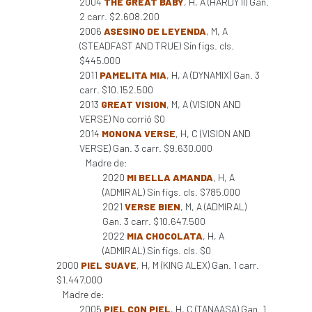
2004
THE GREAT BABY
, H, A (HARDY II) Gan.
2 carr. $2.608.200
2006
ASESINO DE LEYENDA
, M, A
(STEADFAST AND TRUE) Sin figs. cls.
$445.000
2011
PAMELITA MIA
, H, A (DYNAMIX) Gan. 3
carr. $10.152.500
2013
GREAT VISION
, M, A (VISION AND
VERSE) No corrió $0
2014
MONONA VERSE
, H, C (VISION AND
VERSE) Gan. 3 carr. $9.630.000
Madre de:
2020
MI BELLA AMANDA
, H, A
(ADMIRAL) Sin figs. cls. $785.000
2021
VERSE BIEN
, M, A (ADMIRAL)
Gan. 3 carr. $10.647.500
2022
MIA CHOCOLATA
, H, A
(ADMIRAL) Sin figs. cls. $0
2000
PIEL SUAVE
, H, M (KING ALEX) Gan. 1 carr.
$1.447.000
Madre de:
2005
PIEL CON PIEL
, H, C (TANAASA) Gan. 1