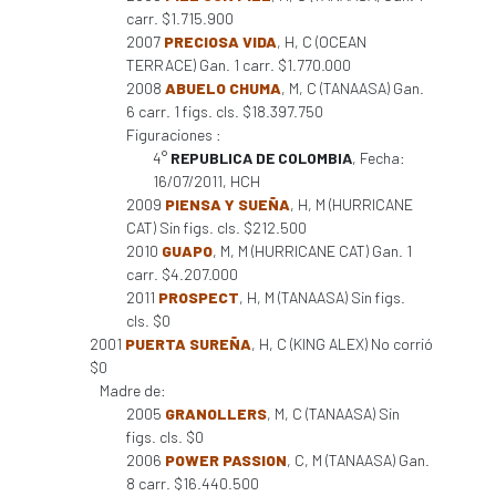
carr. $1.715.900
2007
PRECIOSA VIDA
, H, C (OCEAN
TERRACE) Gan. 1 carr. $1.770.000
2008
ABUELO CHUMA
, M, C (TANAASA) Gan.
6 carr. 1 figs. cls. $18.397.750
Figuraciones :
4°
REPUBLICA DE COLOMBIA
, Fecha:
16/07/2011, HCH
2009
PIENSA Y SUEÑA
, H, M (HURRICANE
CAT) Sin figs. cls. $212.500
2010
GUAPO
, M, M (HURRICANE CAT) Gan. 1
carr. $4.207.000
2011
PROSPECT
, H, M (TANAASA) Sin figs.
cls. $0
2001
PUERTA SUREÑA
, H, C (KING ALEX) No corrió
$0
Madre de:
2005
GRANOLLERS
, M, C (TANAASA) Sin
figs. cls. $0
2006
POWER PASSION
, C, M (TANAASA) Gan.
8 carr. $16.440.500