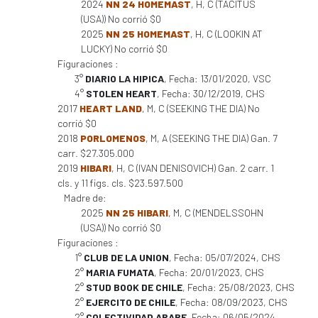
2024
NN 24 HOMEMAST
, H, C (TACITUS
(USA)) No corrió $0
2025
NN 25 HOMEMAST
, H, C (LOOKIN AT
LUCKY) No corrió $0
Figuraciones :
3°
DIARIO LA HIPICA
, Fecha: 13/01/2020, VSC
4°
STOLEN HEART
, Fecha: 30/12/2019, CHS
2017
HEART LAND
, M, C (SEEKING THE DIA) No
corrió $0
2018
PORLOMENOS
, M, A (SEEKING THE DIA) Gan. 7
carr. $27.305.000
2019
HIBARI
, H, C (IVAN DENISOVICH) Gan. 2 carr. 1
cls. y 11 figs. cls. $23.597.500
Madre de:
2025
NN 25 HIBARI
, M, C (MENDELSSOHN
(USA)) No corrió $0
Figuraciones :
1°
CLUB DE LA UNION
, Fecha: 05/07/2024, CHS
2°
MARIA FUMATA
, Fecha: 20/01/2023, CHS
2°
STUD BOOK DE CHILE
, Fecha: 25/08/2023, CHS
2°
EJERCITO DE CHILE
, Fecha: 08/09/2023, CHS
2°
COLECTIVIDAD ARABE
, Fecha: 06/05/2024,