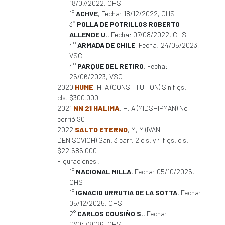
18/07/2022, CHS
1°
ACHVE
, Fecha: 18/12/2022, CHS
3°
POLLA DE POTRILLOS ROBERTO
ALLENDE U.
, Fecha: 07/08/2022, CHS
4°
ARMADA DE CHILE
, Fecha: 24/05/2023,
VSC
4°
PARQUE DEL RETIRO
, Fecha:
26/06/2023, VSC
2020
HUME
, H, A (CONSTITUTION) Sin figs.
cls. $300.000
2021
NN 21 HALIMA
, H, A (MIDSHIPMAN) No
corrió $0
2022
SALTO ETERNO
, M, M (IVAN
DENISOVICH) Gan. 3 carr. 2 cls. y 4 figs. cls.
$22.685.000
Figuraciones :
1°
NACIONAL MILLA
, Fecha: 05/10/2025,
CHS
1°
IGNACIO URRUTIA DE LA SOTTA
, Fecha:
05/12/2025, CHS
2°
CARLOS COUSIÑO S.
, Fecha:
17/04/2026, CHS