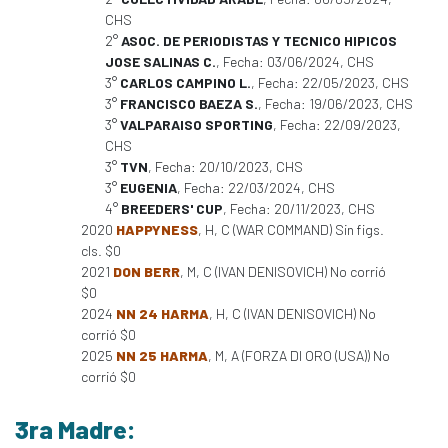
CHS
2°
ASOC. DE PERIODISTAS Y TECNICO HIPICOS
JOSE SALINAS C.
, Fecha: 03/06/2024, CHS
3°
CARLOS CAMPINO L.
, Fecha: 22/05/2023, CHS
3°
FRANCISCO BAEZA S.
, Fecha: 19/06/2023, CHS
3°
VALPARAISO SPORTING
, Fecha: 22/09/2023,
CHS
3°
TVN
, Fecha: 20/10/2023, CHS
3°
EUGENIA
, Fecha: 22/03/2024, CHS
4°
BREEDERS' CUP
, Fecha: 20/11/2023, CHS
2020
HAPPYNESS
, H, C (WAR COMMAND) Sin figs.
cls. $0
2021
DON BERR
, M, C (IVAN DENISOVICH) No corrió
$0
2024
NN 24 HARMA
, H, C (IVAN DENISOVICH) No
corrió $0
2025
NN 25 HARMA
, M, A (FORZA DI ORO (USA)) No
corrió $0
3ra Madre: