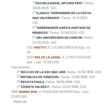
1°
ESCUELA NAVAL ARTURO PRAT
, Fecha:
13/08/2025, VSC
2°
CLASICO "HERMANDAD DE LA COSTA-
NAO VALPARAISO"
, Fecha: 12/11/2025,
VSC
3°
"GOBERNADOR GARCIA HURTADO DE
MENDOZA"
, Fecha: 15/09/2025, VSC
3°
484 ANIVERSARIO DE CONCON
, Fecha:
22/10/2025, VSC
2021
MAYITO
, M, C (CUNCO (IRE)) Sin figs. cls.
$0
2023
DULCE LEJANIA
, H, C (TACITUS (USA))
Gan. 1 carr. $7.000.000
Figuraciones :
3°
160 A\OS DE LA SOC.NAC.AGR
, Fecha: 15/05/1998, CHS
3°
REPUBLICA DE VENEZUEL
, Fecha: 12/06/1998, CHS
3°
REVISTA PAULA
, Fecha: 19/06/1998, CHS
4°
VICENTE VALDES F.
, Fecha: 23/02/1998, CHS
1995
HANGA ROA
, H, M (GOLDEN VOYAGER) Gan. 1 carr.
$1.875.000
Madre de: