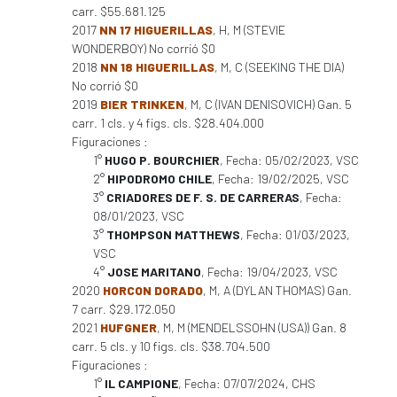
carr. $55.681.125
2017
NN 17 HIGUERILLAS
, H, M (STEVIE
WONDERBOY) No corrió $0
2018
NN 18 HIGUERILLAS
, M, C (SEEKING THE DIA)
No corrió $0
2019
BIER TRINKEN
, M, C (IVAN DENISOVICH) Gan. 5
carr. 1 cls. y 4 figs. cls. $28.404.000
Figuraciones :
1°
HUGO P. BOURCHIER
, Fecha: 05/02/2023, VSC
2°
HIPODROMO CHILE
, Fecha: 19/02/2025, VSC
3°
CRIADORES DE F. S. DE CARRERAS
, Fecha:
08/01/2023, VSC
3°
THOMPSON MATTHEWS
, Fecha: 01/03/2023,
VSC
4°
JOSE MARITANO
, Fecha: 19/04/2023, VSC
2020
HORCON DORADO
, M, A (DYLAN THOMAS) Gan.
7 carr. $29.172.050
2021
HUFGNER
, M, M (MENDELSSOHN (USA)) Gan. 8
carr. 5 cls. y 10 figs. cls. $38.704.500
Figuraciones :
1°
IL CAMPIONE
, Fecha: 07/07/2024, CHS