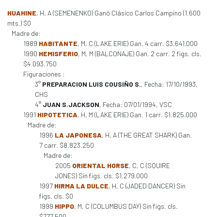
HUAHINE
, H, A (SEMENENKO) Ganó Clásico Carlos Campino (1.600
mts.) $0
Madre de:
1989
HABITANTE
, M, C (LAKE ERIE) Gan. 4 carr. $3.641.000
1990
HEMISFERIO
, M, M (BALCONAJE) Gan. 2 carr. 2 figs. cls.
$4.093.750
Figuraciones :
3°
PREPARACION LUIS COUSIÑO S.
, Fecha: 17/10/1993,
CHS
4°
JUAN S.JACKSON
, Fecha: 07/01/1994, VSC
1991
HIPOTETICA
, H, M (LAKE ERIE) Gan. 1 carr. $1.825.000
Madre de:
1996
LA JAPONESA
, H, A (THE GREAT SHARK) Gan.
7 carr. $8.823.250
Madre de:
2005
ORIENTAL HORSE
, C, C (SQUIRE
JONES) Sin figs. cls. $1.279.000
1997
HIRMA LA DULCE
, H, C (JADED DANCER) Sin
figs. cls. $0
1999
HIPPO
, M, C (COLUMBUS DAY) Sin figs. cls.
$777.500