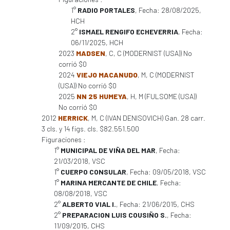
1°
RADIO PORTALES
, Fecha: 28/08/2025,
HCH
2°
ISMAEL RENGIFO ECHEVERRIA
, Fecha:
06/11/2025, HCH
2023
MADSEN
, C, C (MODERNIST (USA)) No
corrió $0
2024
VIEJO MACANUDO
, M, C (MODERNIST
(USA)) No corrió $0
2025
NN 25 HUMEYA
, H, M (FULSOME (USA))
No corrió $0
2012
HERRICK
, M, C (IVAN DENISOVICH) Gan. 28 carr.
3 cls. y 14 figs. cls. $82.551.500
Figuraciones :
1°
MUNICIPAL DE VIÑA DEL MAR
, Fecha:
21/03/2018, VSC
1°
CUERPO CONSULAR
, Fecha: 09/05/2018, VSC
1°
MARINA MERCANTE DE CHILE
, Fecha:
08/08/2018, VSC
2°
ALBERTO VIAL I.
, Fecha: 21/06/2015, CHS
2°
PREPARACION LUIS COUSIÑO S.
, Fecha:
11/09/2015, CHS