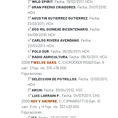
2°
WILD SPIRIT
, Fecha: 19/02/2011, HCH
3°
GRAN PREMIO CRIADORES
, Fecha: 31/07/2010,
HCH
3°
AGUSTIN GUTIERREZ GUTIERREZ
, Fecha:
31/03/2011, HCH
4°
DOS MIL GUINEAS BICENTENARIO
, Fecha:
04/09/2010, HCH
4°
CARLOS RIVERA AVENDANO
, Fecha:
22/01/2011, HCH
4°
POLO SUR
, Fecha: 05/05/2011, HCH
4°
RADIO AGRICULTURA
, Fecha: 08/10/2011, HCH
2008
TWELVE OAKS
, C, C (CROCKER ROAD) Gan. 5
carr. 3 figs. cls. $15.476.000
Figuraciones :
3°
SELECCION DE POTRILLOS
, Fecha: 12/03/2011,
HCH
3°
ARCHI
, Fecha: 30/04/2012, VSC
4°
LUIS LARRAIN P.
, Fecha: 04/07/2011, CHS
2009
HOY Y SIEMPRE
, C, C (PAVAROTTI II) Gan. 10
carr. 3 cls. y 14 figs. cls. $37.433.000
Figuraciones :
1°
IST
, Fecha: 23/10/2013, VSC