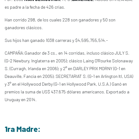
es padre a la fecha de 426 crías.
Han corrido 298, de los cuales 228 son ganadores y 50 son
ganadores clásicos.
Sus hijos han ganado 1038 carreras y $4,595,755,514.-
CAMPAÑA:Ganador de 3 cs., en 14 corridas, incluso clásico JULY S.
(G-2 Newbury, Inglaterra en 2005); clásico Laing O'Rourke Solonaway
S. (Curragh, Irlanda en 2006); y 2° en DARLEY PRIX MORNY (G-1 en
Deauville, Fancia en 2005); SECRETARIAT S. (G-1 en Arlington Itl, USA)
y 3° en el Hollywood Derby (G-1 en Hollywood Park, U.S.A.) Ganó en
premios la suma de US$ 437.675 dólares americanos. Exportado a
Uruguay en 2014.
1ra Madre: