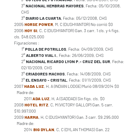
3°
NACIONAL HEMBRAS MAYORES
, Fecha: 05/10/2008,
CHS
3°
DIARIO LA CUARTA
, Fecha: 05/12/2008, CHS
2005
HORSE POWER
, M, C (DUSHYANTOR) No corrió $0
2006
HOY SI
, C, C (DUSHYANTOR) Gan. 3 carr. 1 cls. y 4 figs.
cls. $48.025.000
Figuraciones :
1°
POLLA DE POTRILLOS
, Fecha: 04/09/2009, CHS
2°
ALBERTO VIAL I.
, Fecha: 26/06/2009, CHS
2°
NACIONAL RICARDO LYON P.- CRUZ DEL SUR
, Fecha:
02/10/2009, CHS
3°
CRIADORES MACHOS
, Fecha: 14/08/2009, CHS
3°
EL ENSAYO - CRISTAL
, Fecha: 01/11/2009, CHS
2007
HADA LUZ
, H, A (INDIAN LODGE) Murió 08/09/2014 $0
Madre de:
2011
ADA LUZ
, H, A (SADDAD) Sin figs. cls. $0
2008
HOTEL RITZ
, C, M (VICTORY GALLOP) Gan. 5 carr.
$10.997.000
2009
HARMA
, H, C (DUSHYANTOR) Gan. 3 carr. $9.295.000
Madre de:
2014
BIG DYLAN
, C, C (DYLAN THOMAS) Gan. 22