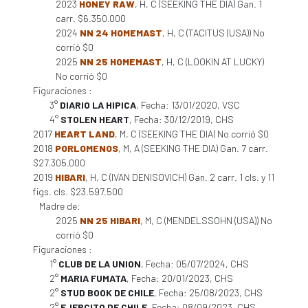
2023
HONEY RAW
, H, C (SEEKING THE DIA) Gan. 1
carr. $6.350.000
2024
NN 24 HOMEMAST
, H, C (TACITUS (USA)) No
corrió $0
2025
NN 25 HOMEMAST
, H, C (LOOKIN AT LUCKY)
No corrió $0
Figuraciones :
3°
DIARIO LA HIPICA
, Fecha: 13/01/2020, VSC
4°
STOLEN HEART
, Fecha: 30/12/2019, CHS
2017
HEART LAND
, M, C (SEEKING THE DIA) No corrió $0
2018
PORLOMENOS
, M, A (SEEKING THE DIA) Gan. 7 carr.
$27.305.000
2019
HIBARI
, H, C (IVAN DENISOVICH) Gan. 2 carr. 1 cls. y 11
figs. cls. $23.597.500
Madre de:
2025
NN 25 HIBARI
, M, C (MENDELSSOHN (USA)) No
corrió $0
Figuraciones :
1°
CLUB DE LA UNION
, Fecha: 05/07/2024, CHS
2°
MARIA FUMATA
, Fecha: 20/01/2023, CHS
2°
STUD BOOK DE CHILE
, Fecha: 25/08/2023, CHS
2°
EJERCITO DE CHILE
, Fecha: 08/09/2023, CHS