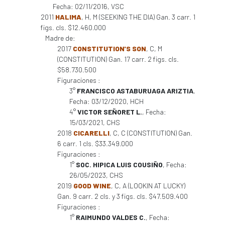
Fecha: 02/11/2016, VSC
2011
HALIMA
, H, M (SEEKING THE DIA) Gan. 3 carr. 1
figs. cls. $12.460.000
Madre de:
2017
CONSTITUTION'S SON
, C, M
(CONSTITUTION) Gan. 17 carr. 2 figs. cls.
$58.730.500
Figuraciones :
3°
FRANCISCO ASTABURUAGA ARIZTIA
,
Fecha: 03/12/2020, HCH
4°
VICTOR SEÑORET L.
, Fecha:
15/03/2021, CHS
2018
CICARELLI
, C, C (CONSTITUTION) Gan.
6 carr. 1 cls. $33.349.000
Figuraciones :
1°
SOC. HIPICA LUIS COUSIÑO
, Fecha:
26/05/2023, CHS
2019
GOOD WINE
, C, A (LOOKIN AT LUCKY)
Gan. 9 carr. 2 cls. y 3 figs. cls. $47.509.400
Figuraciones :
1°
RAIMUNDO VALDES C.
, Fecha: