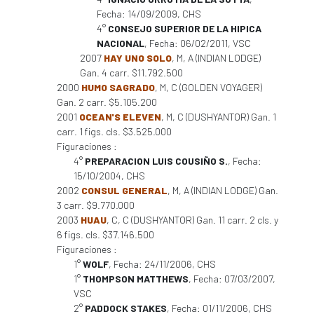
Fecha: 14/09/2009, CHS
4°
CONSEJO SUPERIOR DE LA HIPICA
NACIONAL
, Fecha: 06/02/2011, VSC
2007
HAY UNO SOLO
, M, A (INDIAN LODGE)
Gan. 4 carr. $11.792.500
2000
HUMO SAGRADO
, M, C (GOLDEN VOYAGER)
Gan. 2 carr. $5.105.200
2001
OCEAN'S ELEVEN
, M, C (DUSHYANTOR) Gan. 1
carr. 1 figs. cls. $3.525.000
Figuraciones :
4°
PREPARACION LUIS COUSIÑO S.
, Fecha:
15/10/2004, CHS
2002
CONSUL GENERAL
, M, A (INDIAN LODGE) Gan.
3 carr. $9.770.000
2003
HUAU
, C, C (DUSHYANTOR) Gan. 11 carr. 2 cls. y
6 figs. cls. $37.146.500
Figuraciones :
1°
WOLF
, Fecha: 24/11/2006, CHS
1°
THOMPSON MATTHEWS
, Fecha: 07/03/2007,
VSC
2°
PADDOCK STAKES
, Fecha: 01/11/2006, CHS