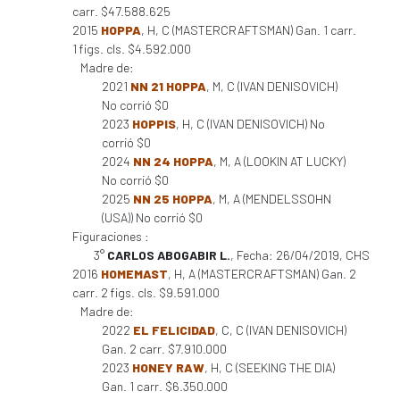
carr. $47.588.625
2015
HOPPA
, H, C (MASTERCRAFTSMAN) Gan. 1 carr.
1 figs. cls. $4.592.000
Madre de:
2021
NN 21 HOPPA
, M, C (IVAN DENISOVICH)
No corrió $0
2023
HOPPIS
, H, C (IVAN DENISOVICH) No
corrió $0
2024
NN 24 HOPPA
, M, A (LOOKIN AT LUCKY)
No corrió $0
2025
NN 25 HOPPA
, M, A (MENDELSSOHN
(USA)) No corrió $0
Figuraciones :
3°
CARLOS ABOGABIR L.
, Fecha: 26/04/2019, CHS
2016
HOMEMAST
, H, A (MASTERCRAFTSMAN) Gan. 2
carr. 2 figs. cls. $9.591.000
Madre de:
2022
EL FELICIDAD
, C, C (IVAN DENISOVICH)
Gan. 2 carr. $7.910.000
2023
HONEY RAW
, H, C (SEEKING THE DIA)
Gan. 1 carr. $6.350.000