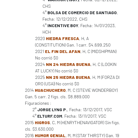
CHS
4°
BOLSA DE COMERCIO DE SANTIAGO
,
Fecha: 12/12/2022, CHS
4°
INCENTIVE BOY
, Fecha: 14/01/2023,
HCH
2020
HIEDRA FRESCA
, H, A
(CONSTITUTION) Gan. 1 carr. $4.699.250
2021
EL FIN DEL AFAN
, H, C (MIDSHIPMAN)
No corrió $0
2024
NN 24 HIEDRA BUENA
, H, C (LOOKIN
AT LUCKY) No corrió $0
2025
NN 25 HIEDRA BUENA
, H, M (FORZA DI
ORO (USA)) No corrió $0
2014
HUACHUCHERO
, M, C (STEVIE WONDERBOY)
Gan. 5 carr. 2 figs. cls. $8.889.000
Figuraciones :
2°
JORGE LYNG P.
, Fecha: 13/12/2017, VSC
4°
ELTURF.COM
, Fecha: 13/11/2017, VSC
2015
HIGROS
, C, M (HENRYTHENAVIGATOR) Sin figs.
cls. $3.630.000
2016
HUMOR GENIAL
, M, M (STAY THIRSTY) Gan. 19