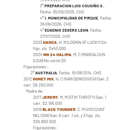
3°
PREPARACION LUIS COUSIÑO S.
,
Fecha: 05/09/2025, CHS
4°
I. MUNICIPALIDAD DE PIRQUE
, Fecha:
26/06/2026, CHS
4°
EUGENIO ZEGERS LEON
, Fecha:
27/07/2026, CHS
2023
HAMZA
, H, M (LOOKIN AT LUCKY) Sin
figs. cls. $450.000
2024
NN 24 HALIMA
, M, C (MANDALOUN
(USA)) No corrió $0
Figuraciones :
2°
AUSTRALIA
, Fecha: 15/08/2014, CHS
2012
HONEY MIX
, H, C (IVAN DENISOVICH) Gan. 2
carr. $8.250.000
Madre de:
2017
JEREMY
, M, M (STAY THIRSTY) Gan. 1
carr. $2.195.000
2019
BLACK THUNDER
, C, M (VISCOUNT
NELSON) Gan. 6 carr. 1 cls. y 3 figs. cls.
$26.892.000
Figuraciones :