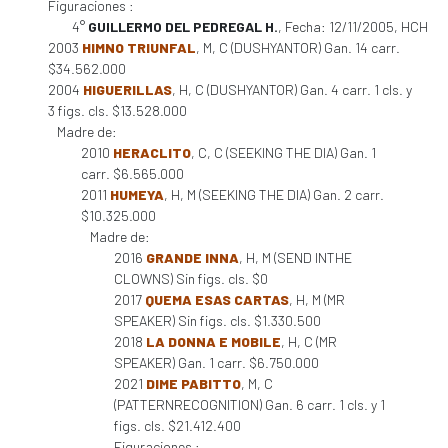
Figuraciones :
4°
GUILLERMO DEL PEDREGAL H.
, Fecha: 12/11/2005, HCH
2003
HIMNO TRIUNFAL
, M, C (DUSHYANTOR) Gan. 14 carr.
$34.562.000
2004
HIGUERILLAS
, H, C (DUSHYANTOR) Gan. 4 carr. 1 cls. y
3 figs. cls. $13.528.000
Madre de:
2010
HERACLITO
, C, C (SEEKING THE DIA) Gan. 1
carr. $6.565.000
2011
HUMEYA
, H, M (SEEKING THE DIA) Gan. 2 carr.
$10.325.000
Madre de:
2016
GRANDE INNA
, H, M (SEND INTHE
CLOWNS) Sin figs. cls. $0
2017
QUEMA ESAS CARTAS
, H, M (MR
SPEAKER) Sin figs. cls. $1.330.500
2018
LA DONNA E MOBILE
, H, C (MR
SPEAKER) Gan. 1 carr. $6.750.000
2021
DIME PABITTO
, M, C
(PATTERNRECOGNITION) Gan. 6 carr. 1 cls. y 1
figs. cls. $21.412.400
Figuraciones :