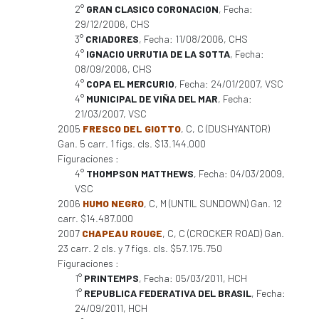
2°
GRAN CLASICO CORONACION
, Fecha:
29/12/2006, CHS
3°
CRIADORES
, Fecha: 11/08/2006, CHS
4°
IGNACIO URRUTIA DE LA SOTTA
, Fecha:
08/09/2006, CHS
4°
COPA EL MERCURIO
, Fecha: 24/01/2007, VSC
4°
MUNICIPAL DE VIÑA DEL MAR
, Fecha:
21/03/2007, VSC
2005
FRESCO DEL GIOTTO
, C, C (DUSHYANTOR)
Gan. 5 carr. 1 figs. cls. $13.144.000
Figuraciones :
4°
THOMPSON MATTHEWS
, Fecha: 04/03/2009,
VSC
2006
HUMO NEGRO
, C, M (UNTIL SUNDOWN) Gan. 12
carr. $14.487.000
2007
CHAPEAU ROUGE
, C, C (CROCKER ROAD) Gan.
23 carr. 2 cls. y 7 figs. cls. $57.175.750
Figuraciones :
1°
PRINTEMPS
, Fecha: 05/03/2011, HCH
1°
REPUBLICA FEDERATIVA DEL BRASIL
, Fecha:
24/09/2011, HCH