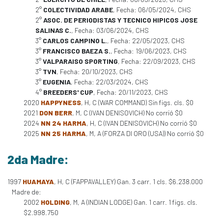
2°
COLECTIVIDAD ARABE
, Fecha: 06/05/2024, CHS
2°
ASOC. DE PERIODISTAS Y TECNICO HIPICOS JOSE
SALINAS C.
, Fecha: 03/06/2024, CHS
3°
CARLOS CAMPINO L.
, Fecha: 22/05/2023, CHS
3°
FRANCISCO BAEZA S.
, Fecha: 19/06/2023, CHS
3°
VALPARAISO SPORTING
, Fecha: 22/09/2023, CHS
3°
TVN
, Fecha: 20/10/2023, CHS
3°
EUGENIA
, Fecha: 22/03/2024, CHS
4°
BREEDERS' CUP
, Fecha: 20/11/2023, CHS
2020
HAPPYNESS
, H, C (WAR COMMAND) Sin figs. cls. $0
2021
DON BERR
, M, C (IVAN DENISOVICH) No corrió $0
2024
NN 24 HARMA
, H, C (IVAN DENISOVICH) No corrió $0
2025
NN 25 HARMA
, M, A (FORZA DI ORO (USA)) No corrió $0
2da Madre:
1997
HUAMAYA
, H, C (FAPPAVALLEY) Gan. 3 carr. 1 cls. $6.238.000
Madre de:
2002
HOLDING
, M, A (INDIAN LODGE) Gan. 1 carr. 1 figs. cls.
$2.998.750