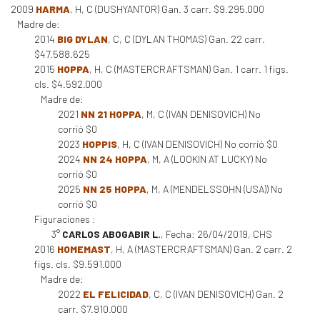
2009
HARMA
, H, C (DUSHYANTOR) Gan. 3 carr. $9.295.000
Madre de:
2014
BIG DYLAN
, C, C (DYLAN THOMAS) Gan. 22 carr.
$47.588.625
2015
HOPPA
, H, C (MASTERCRAFTSMAN) Gan. 1 carr. 1 figs.
cls. $4.592.000
Madre de:
2021
NN 21 HOPPA
, M, C (IVAN DENISOVICH) No
corrió $0
2023
HOPPIS
, H, C (IVAN DENISOVICH) No corrió $0
2024
NN 24 HOPPA
, M, A (LOOKIN AT LUCKY) No
corrió $0
2025
NN 25 HOPPA
, M, A (MENDELSSOHN (USA)) No
corrió $0
Figuraciones :
3°
CARLOS ABOGABIR L.
, Fecha: 26/04/2019, CHS
2016
HOMEMAST
, H, A (MASTERCRAFTSMAN) Gan. 2 carr. 2
figs. cls. $9.591.000
Madre de:
2022
EL FELICIDAD
, C, C (IVAN DENISOVICH) Gan. 2
carr. $7.910.000