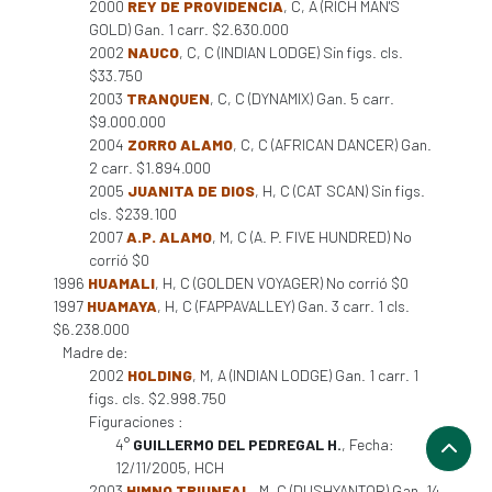
2000
REY DE PROVIDENCIA
, C, A (RICH MAN'S
GOLD) Gan. 1 carr. $2.630.000
2002
NAUCO
, C, C (INDIAN LODGE) Sin figs. cls.
$33.750
2003
TRANQUEN
, C, C (DYNAMIX) Gan. 5 carr.
$9.000.000
2004
ZORRO ALAMO
, C, C (AFRICAN DANCER) Gan.
2 carr. $1.894.000
2005
JUANITA DE DIOS
, H, C (CAT SCAN) Sin figs.
cls. $239.100
2007
A.P. ALAMO
, M, C (A. P. FIVE HUNDRED) No
corrió $0
1996
HUAMALI
, H, C (GOLDEN VOYAGER) No corrió $0
1997
HUAMAYA
, H, C (FAPPAVALLEY) Gan. 3 carr. 1 cls.
$6.238.000
Madre de:
2002
HOLDING
, M, A (INDIAN LODGE) Gan. 1 carr. 1
figs. cls. $2.998.750
Figuraciones :
4°
GUILLERMO DEL PEDREGAL H.
, Fecha:
12/11/2005, HCH
2003
HIMNO TRIUNFAL
, M, C (DUSHYANTOR) Gan. 14