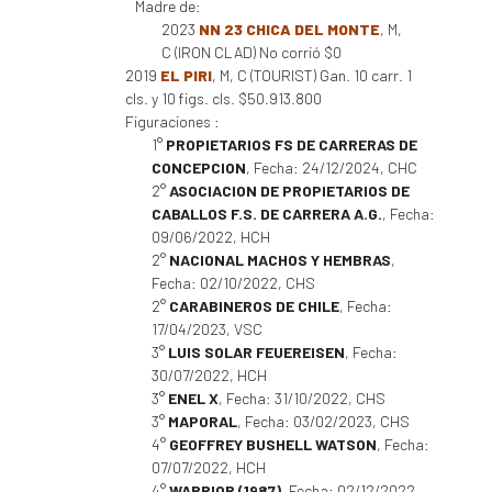
Madre de:
2023
NN 23 CHICA DEL MONTE
, M,
C (IRON CLAD) No corrió $0
2019
EL PIRI
, M, C (TOURIST) Gan. 10 carr. 1
cls. y 10 figs. cls. $50.913.800
Figuraciones :
1°
PROPIETARIOS FS DE CARRERAS DE
CONCEPCION
, Fecha: 24/12/2024, CHC
2°
ASOCIACION DE PROPIETARIOS DE
CABALLOS F.S. DE CARRERA A.G.
, Fecha:
09/06/2022, HCH
2°
NACIONAL MACHOS Y HEMBRAS
,
Fecha: 02/10/2022, CHS
2°
CARABINEROS DE CHILE
, Fecha:
17/04/2023, VSC
3°
LUIS SOLAR FEUEREISEN
, Fecha:
30/07/2022, HCH
3°
ENEL X
, Fecha: 31/10/2022, CHS
3°
MAPORAL
, Fecha: 03/02/2023, CHS
4°
GEOFFREY BUSHELL WATSON
, Fecha:
07/07/2022, HCH
4°
WARRIOR (1987)
, Fecha: 02/12/2022,