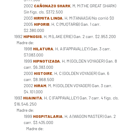
2002
CAÑONAZO SHARK
, M, M (THE GREAT SHARK)
Sin figs. cls. $372.500
2003
HIRMITA LINDA
, H, M (TANAASA) No corrió $0
2005
HIPORIB
, H, C (MUQTARIB) Gan. 1 carr.
$2.380.000
1992
HIPNOSIS
, H, M (LAKE ERIE) Gan. 2 carr. $2.953.200
Madre de:
1998
HILATURA
, H, A (FAPPAVALLEY) Gan. 3 carr.
$7.083.000
1999
HIPNOTIZADA
, H, M (GOLDEN VOYAGER) Gan. 8
carr. $6.383.000
2000
HISTOIRE
, H, C (GOLDEN VOYAGER) Gan. 6
carr. $8.968.500
2002
HIRAM
, M, M (GOLDEN VOYAGER) Gan. 3 carr.
$4.101.000
1993
HUAINITA
, H, C (FAPPAVALLEY) Gan. 7 carr. 4 figs. cls.
$16.546.250
Madre de:
1999
HOSPITALARIA
, H, A (WAGON MASTER) Gan. 2
carr. $3.435.000
Madre de: