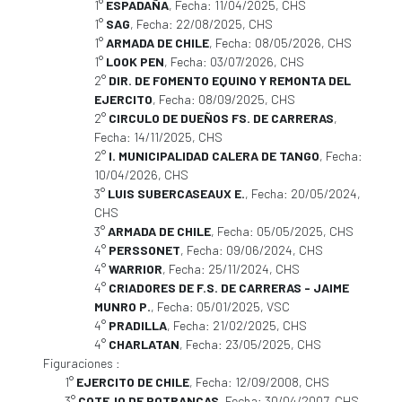
1°
ESPADAÑA
, Fecha: 11/04/2025, CHS
1°
SAG
, Fecha: 22/08/2025, CHS
1°
ARMADA DE CHILE
, Fecha: 08/05/2026, CHS
1°
LOOK PEN
, Fecha: 03/07/2026, CHS
2°
DIR. DE FOMENTO EQUINO Y REMONTA DEL
EJERCITO
, Fecha: 08/09/2025, CHS
2°
CIRCULO DE DUEÑOS FS. DE CARRERAS
,
Fecha: 14/11/2025, CHS
2°
I. MUNICIPALIDAD CALERA DE TANGO
, Fecha:
10/04/2026, CHS
3°
LUIS SUBERCASEAUX E.
, Fecha: 20/05/2024,
CHS
3°
ARMADA DE CHILE
, Fecha: 05/05/2025, CHS
4°
PERSSONET
, Fecha: 09/06/2024, CHS
4°
WARRIOR
, Fecha: 25/11/2024, CHS
4°
CRIADORES DE F.S. DE CARRERAS - JAIME
MUNRO P.
, Fecha: 05/01/2025, VSC
4°
PRADILLA
, Fecha: 21/02/2025, CHS
4°
CHARLATAN
, Fecha: 23/05/2025, CHS
Figuraciones :
1°
EJERCITO DE CHILE
, Fecha: 12/09/2008, CHS
3°
COTEJO DE POTRANCAS
, Fecha: 30/04/2007, CHS