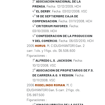
3°
ASOCIACION NACIONAL DE LA
PRENSA
, Fecha: 12/12/2009, HCH
4°
EL DERBY
, Fecha: 03/02/2008, VSC
4°
18 DE SEPTIEMBRE CAJA DE
COMPENSACION
, Fecha: 01/11/2008, HCH
4°
CRITERIUM MAYORES
, Fecha:
03/10/2009, HCH
4°
CONFEDERACION DE LA PRODUCCION
Y DEL COMERCIO
, Fecha: 06/03/2010, HCH
2005
HORUS
, M, C (DUSHYANTOR) Gan. 2
carr. 1 cls. y 1 figs. cls. $6.506.600
Figuraciones :
1°
ALFREDO L.S. JACKSON
, Fecha:
10/12/2008, VSC
2°
ASOCIACION DE PROPIETARIOS DE F.S.
DE CARRERA A.G. V REGION
, Fecha:
12/11/2008, VSC
2006
RODELINDO ROMAN
, M, C
(DUSHYANTOR) Gan. 5 carr. 2 figs. cls.
$15.997.500
Figuraciones :
4°
IGNACIO URRUTIA DE LA SOTTA
,