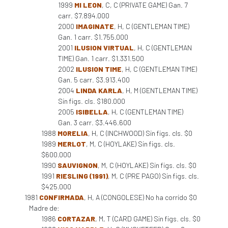
1999
MI LEON
, C, C (PRIVATE GAME) Gan. 7
carr. $7.894.000
2000
IMAGINATE
, H, C (GENTLEMAN TIME)
Gan. 1 carr. $1.755.000
2001
ILUSION VIRTUAL
, H, C (GENTLEMAN
TIME) Gan. 1 carr. $1.331.500
2002
ILUSION TIME
, H, C (GENTLEMAN TIME)
Gan. 5 carr. $3.913.400
2004
LINDA KARLA
, H, M (GENTLEMAN TIME)
Sin figs. cls. $180.000
2005
ISIBELLA
, H, C (GENTLEMAN TIME)
Gan. 3 carr. $3.446.600
1988
MORELIA
, H, C (INCHWOOD) Sin figs. cls. $0
1989
MERLOT
, M, C (HOYLAKE) Sin figs. cls.
$600.000
1990
SAUVIGNON
, M, C (HOYLAKE) Sin figs. cls. $0
1991
RIESLING (1991)
, M, C (PRE PAGO) Sin figs. cls.
$425.000
1981
CONFIRMADA
, H, A (CONGOLESE) No ha corrido $0
Madre de:
1986
CORTAZAR
, M, T (CARD GAME) Sin figs. cls. $0