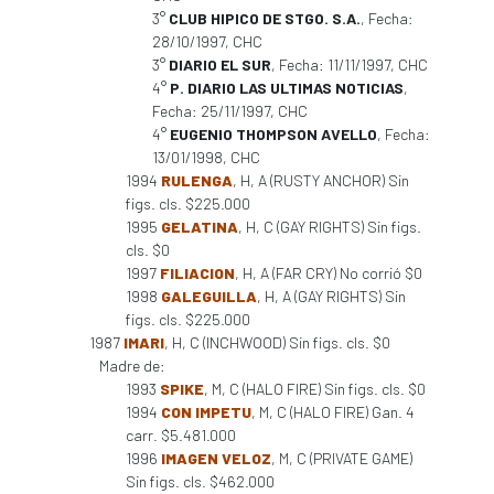
3°
CLUB HIPICO DE STGO. S.A.
, Fecha:
28/10/1997, CHC
3°
DIARIO EL SUR
, Fecha: 11/11/1997, CHC
4°
P. DIARIO LAS ULTIMAS NOTICIAS
,
Fecha: 25/11/1997, CHC
4°
EUGENIO THOMPSON AVELLO
, Fecha:
13/01/1998, CHC
1994
RULENGA
, H, A (RUSTY ANCHOR) Sin
figs. cls. $225.000
1995
GELATINA
, H, C (GAY RIGHTS) Sin figs.
cls. $0
1997
FILIACION
, H, A (FAR CRY) No corrió $0
1998
GALEGUILLA
, H, A (GAY RIGHTS) Sin
figs. cls. $225.000
1987
IMARI
, H, C (INCHWOOD) Sin figs. cls. $0
Madre de:
1993
SPIKE
, M, C (HALO FIRE) Sin figs. cls. $0
1994
CON IMPETU
, M, C (HALO FIRE) Gan. 4
carr. $5.481.000
1996
IMAGEN VELOZ
, M, C (PRIVATE GAME)
Sin figs. cls. $462.000