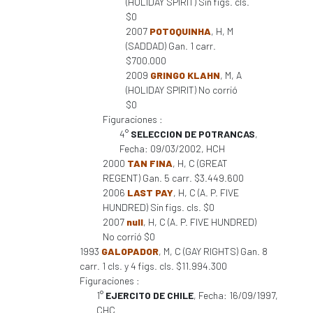
(HOLIDAY SPIRIT) Sin figs. cls.
$0
2007
POTOQUINHA
, H, M
(SADDAD) Gan. 1 carr.
$700.000
2009
GRINGO KLAHN
, M, A
(HOLIDAY SPIRIT) No corrió
$0
Figuraciones :
4°
SELECCION DE POTRANCAS
,
Fecha: 09/03/2002, HCH
2000
TAN FINA
, H, C (GREAT
REGENT) Gan. 5 carr. $3.449.600
2006
LAST PAY
, H, C (A. P. FIVE
HUNDRED) Sin figs. cls. $0
2007
null
, H, C (A. P. FIVE HUNDRED)
No corrió $0
1993
GALOPADOR
, M, C (GAY RIGHTS) Gan. 8
carr. 1 cls. y 4 figs. cls. $11.994.300
Figuraciones :
1°
EJERCITO DE CHILE
, Fecha: 16/09/1997,
CHC