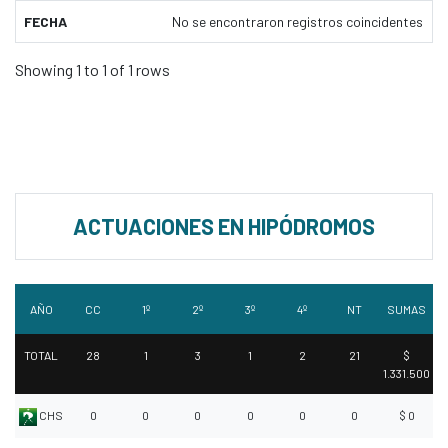
FECHA
No se encontraron registros coincidentes
Showing 1 to 1 of 1 rows
ACTUACIONES EN HIPÓDROMOS
AÑO
CC
1º
2º
3º
4º
NT
SUMAS
TOTAL
28
1
3
1
2
21
$
1.331.500
CHS
0
0
0
0
0
0
$ 0