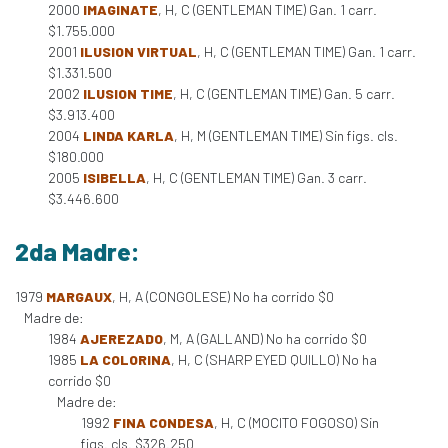
2000
IMAGINATE
, H, C (GENTLEMAN TIME) Gan. 1 carr.
$1.755.000
2001
ILUSION VIRTUAL
, H, C (GENTLEMAN TIME) Gan. 1 carr.
$1.331.500
2002
ILUSION TIME
, H, C (GENTLEMAN TIME) Gan. 5 carr.
$3.913.400
2004
LINDA KARLA
, H, M (GENTLEMAN TIME) Sin figs. cls.
$180.000
2005
ISIBELLA
, H, C (GENTLEMAN TIME) Gan. 3 carr.
$3.446.600
2da Madre:
1979
MARGAUX
, H, A (CONGOLESE) No ha corrido $0
Madre de:
1984
AJEREZADO
, M, A (GALLAND) No ha corrido $0
1985
LA COLORINA
, H, C (SHARP EYED QUILLO) No ha
corrido $0
Madre de:
1992
FINA CONDESA
, H, C (MOCITO FOGOSO) Sin
figs. cls. $326.250