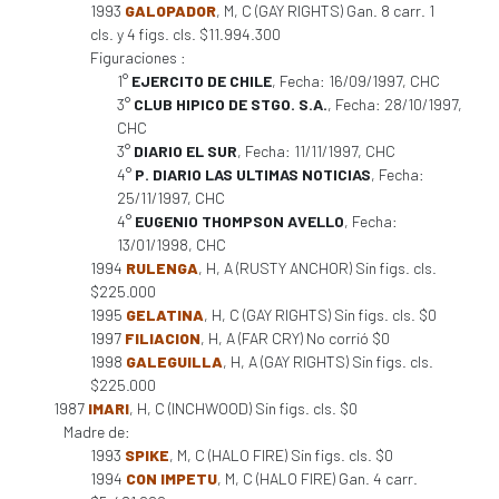
1993
GALOPADOR
, M, C (GAY RIGHTS) Gan. 8 carr. 1
cls. y 4 figs. cls. $11.994.300
Figuraciones :
1°
EJERCITO DE CHILE
, Fecha: 16/09/1997, CHC
3°
CLUB HIPICO DE STGO. S.A.
, Fecha: 28/10/1997,
CHC
3°
DIARIO EL SUR
, Fecha: 11/11/1997, CHC
4°
P. DIARIO LAS ULTIMAS NOTICIAS
, Fecha:
25/11/1997, CHC
4°
EUGENIO THOMPSON AVELLO
, Fecha:
13/01/1998, CHC
1994
RULENGA
, H, A (RUSTY ANCHOR) Sin figs. cls.
$225.000
1995
GELATINA
, H, C (GAY RIGHTS) Sin figs. cls. $0
1997
FILIACION
, H, A (FAR CRY) No corrió $0
1998
GALEGUILLA
, H, A (GAY RIGHTS) Sin figs. cls.
$225.000
1987
IMARI
, H, C (INCHWOOD) Sin figs. cls. $0
Madre de:
1993
SPIKE
, M, C (HALO FIRE) Sin figs. cls. $0
1994
CON IMPETU
, M, C (HALO FIRE) Gan. 4 carr.