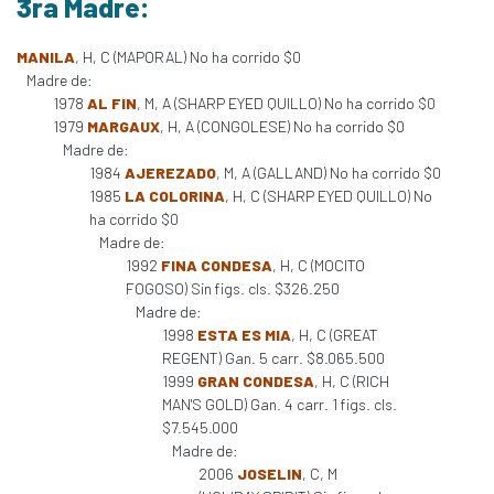
3ra Madre:
MANILA
, H, C (MAPORAL) No ha corrido $0
Madre de:
1978
AL FIN
, M, A (SHARP EYED QUILLO) No ha corrido $0
1979
MARGAUX
, H, A (CONGOLESE) No ha corrido $0
Madre de:
1984
AJEREZADO
, M, A (GALLAND) No ha corrido $0
1985
LA COLORINA
, H, C (SHARP EYED QUILLO) No
ha corrido $0
Madre de:
1992
FINA CONDESA
, H, C (MOCITO
FOGOSO) Sin figs. cls. $326.250
Madre de:
1998
ESTA ES MIA
, H, C (GREAT
REGENT) Gan. 5 carr. $8.065.500
1999
GRAN CONDESA
, H, C (RICH
MAN'S GOLD) Gan. 4 carr. 1 figs. cls.
$7.545.000
Madre de:
2006
JOSELIN
, C, M