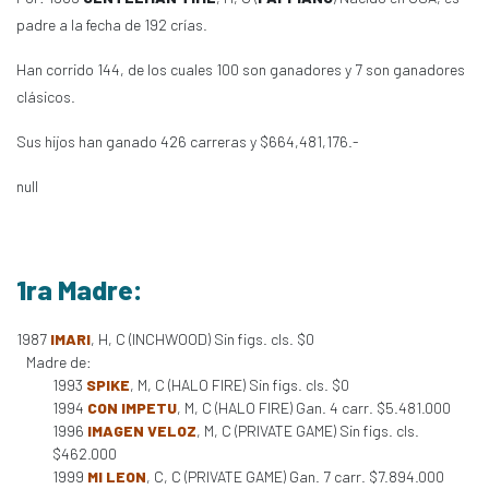
padre a la fecha de 192 crías.
Han corrido 144, de los cuales 100 son ganadores y 7 son ganadores
clásicos.
Sus hijos han ganado 426 carreras y $664,481,176.-
null
1ra Madre:
1987
IMARI
, H, C (INCHWOOD) Sin figs. cls. $0
Madre de:
1993
SPIKE
, M, C (HALO FIRE) Sin figs. cls. $0
1994
CON IMPETU
, M, C (HALO FIRE) Gan. 4 carr. $5.481.000
1996
IMAGEN VELOZ
, M, C (PRIVATE GAME) Sin figs. cls.
$462.000
1999
MI LEON
, C, C (PRIVATE GAME) Gan. 7 carr. $7.894.000