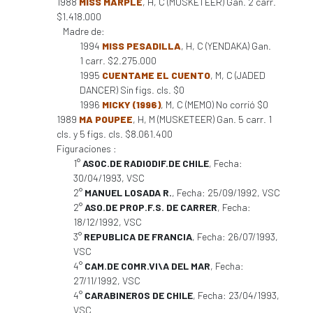
1988
MISS MARPLE
, H, C (MUSKETEER) Gan. 2 carr.
$1.418.000
Madre de:
1994
MISS PESADILLA
, H, C (YENDAKA) Gan.
1 carr. $2.275.000
1995
CUENTAME EL CUENTO
, M, C (JADED
DANCER) Sin figs. cls. $0
1996
MICKY (1996)
, M, C (MEMO) No corrió $0
1989
MA POUPEE
, H, M (MUSKETEER) Gan. 5 carr. 1
cls. y 5 figs. cls. $8.061.400
Figuraciones :
1°
ASOC.DE RADIODIF.DE CHILE
, Fecha:
30/04/1993, VSC
2°
MANUEL LOSADA R.
, Fecha: 25/09/1992, VSC
2°
ASO.DE PROP.F.S. DE CARRER
, Fecha:
18/12/1992, VSC
3°
REPUBLICA DE FRANCIA
, Fecha: 26/07/1993,
VSC
4°
CAM.DE COMR.VI\A DEL MAR
, Fecha:
27/11/1992, VSC
4°
CARABINEROS DE CHILE
, Fecha: 23/04/1993,
VSC