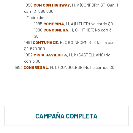
1990
CON CON HIGHWAY
, H, A (CONFORMIST) Gan. 1
carr. $1.088.000
Madre de:
1995
ROMERINA
, H, A (HITHER) No corrió $0
1996
CONCONERA
, H, C (HITHER) No corrió
$0
1991
CONTUMACE
, H, C (CONFORMIST) Gan. 5 carr.
$4.679.000
1992
MISIA JAVIERITA
, H, M (CASTELLANO) No
corrió $0
1983
CONGRESAL
, M, C (CONGOLESE) No ha corrido $0
CAMPAÑA COMPLETA