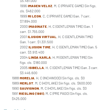
$5.481.000
1996
IMAGEN VELOZ
, M, C (PRIVATE GAME) Sin figs.
cls. $462.000
1999
MI LEON
, C, C (PRIVATE GAME) Gan. 7 carr.
$7.894.000
2000
IMAGINATE
, H, C (GENTLEMAN TIME) Gan. 1
carr. $1.755.000
2001
ILUSION VIRTUAL
, H, C (GENTLEMAN TIME)
Gan. 1 carr. $1.331.500
2002
ILUSION TIME
, H, C (GENTLEMAN TIME) Gan. 5
carr. $3.913.400
2004
LINDA KARLA
, H, M (GENTLEMAN TIME) Sin
figs. cls. $180.000
2005
ISIBELLA
, H, C (GENTLEMAN TIME) Gan. 3 carr.
$3.446.600
1988
MORELIA
, H, C (INCHWOOD) Sin figs. cls. $0
1989
MERLOT
, M, C (HOYLAKE) Sin figs. cls. $600.000
1990
SAUVIGNON
, M, C (HOYLAKE) Sin figs. cls. $0
1991
RIESLING (1991)
, M, C (PRE PAGO) Sin figs. cls.
$425.000