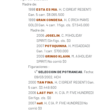
Madre de:
1998
ESTA ES MIA
, H, C (GREAT REGENT)
Gan. 5 carr. $8.065.500
1999
GRAN CONDESA
, H, C (RICH MAN'S
GOLD) Gan. 4 carr. 1 figs. cls. $7.545.000
Madre de:
2006
JOSELIN
, C, M (HOLIDAY
SPIRIT) Sin figs. cls. $0
2007
POTOQUINHA
, H, M (SADDAD)
Gan. 1 carr. $700.000
2009
GRINGO KLAHN
, M, A (HOLIDAY
SPIRIT) No corrió $0
Figuraciones :
4°
SELECCION DE POTRANCAS
, Fecha:
09/03/2002, HCH
2000
TAN FINA
, H, C (GREAT REGENT) Gan.
5 carr. $3.449.600
2006
LAST PAY
, H, C (A. P. FIVE HUNDRED)
Sin figs. cls. $0
2007
null
, H, C (A. P. FIVE HUNDRED) No
corrió $0