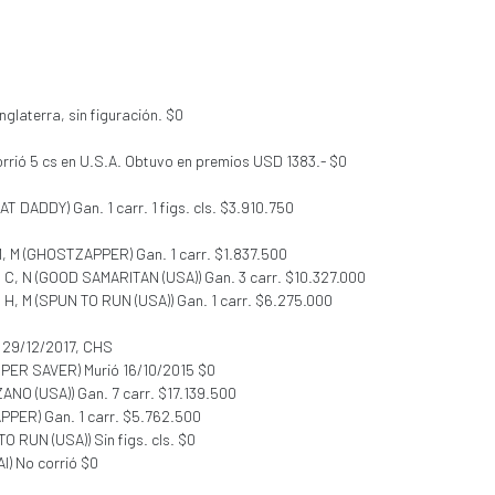
glaterra, sin figuración. $0
rrió 5 cs en U.S.A. Obtuvo en premios USD 1383.- $0
CAT DADDY) Gan. 1 carr. 1 figs. cls. $3.910.750
M, M (GHOSTZAPPER) Gan. 1 carr. $1.837.500
, C, N (GOOD SAMARITAN (USA)) Gan. 3 carr. $10.327.000
, H, M (SPUN TO RUN (USA)) Gan. 1 carr. $6.275.000
: 29/12/2017, CHS
SUPER SAVER) Murió 16/10/2015 $0
ZANO (USA)) Gan. 7 carr. $17.139.500
PPER) Gan. 1 carr. $5.762.500
TO RUN (USA)) Sin figs. cls. $0
AI) No corrió $0