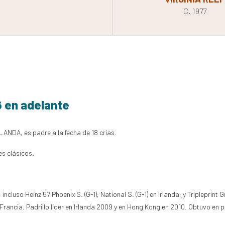
C. 1977
6 en adelante
RLANDA, es padre a la fecha de 18 crías.
es clásicos.
 incluso Heinz 57 Phoenix S. (G-1); National S. (G-1) en Irlanda; y Tripleprint
en Francia. Padrillo líder en Irlanda 2009 y en Hong Kong en 2010. Obtuvo e