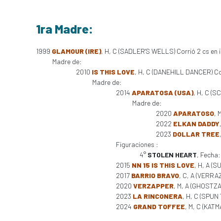
1ra Madre:
1999
GLAMOUR (IRE)
, H, C (SADLER'S WELLS) Corrió 2 cs en in
Madre de:
2010
IS THIS LOVE
, H, C (DANEHILL DANCER) Co
Madre de:
2014
APARATOSA (USA)
, H, C (S
Madre de:
2020
APARATOSO
, 
2022
ELKAN DADDY
2023
DOLLAR TREE
Figuraciones :
4°
STOLEN HEART
, Fecha
2015
NN 15 IS THIS LOVE
, H, A (
2017
BARRIO BRAVO
, C, A (VERRA
2020
VERZAPPER
, M, A (GHOSTZA
2023
LA RINCONERA
, H, C (SPUN 
2024
GRAND TOFFEE
, M, C (KATM