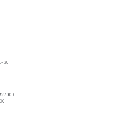
.- $0
.327.000
000