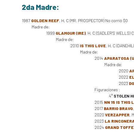
2da Madre:
1987
GOLDEN REEF
, H, C (MR. PROSPECTOR) No corrió $0
Madre de:
1999
GLAMOUR (IRE)
, H, C (SADLER'S WELLS) Cor
Madre de:
2010
IS THIS LOVE
, H, C (DANEHIL
Madre de:
2014
APARATOSA (U
Madre de:
2020
A
2022
E
2023
D
Figuraciones :
4°
STOLEN H
2015
NN 15 IS THIS 
2017
BARRIO BRAVO
2020
VERZAPPER
, 
2023
LA RINCONER
2024
GRAND TOFFE