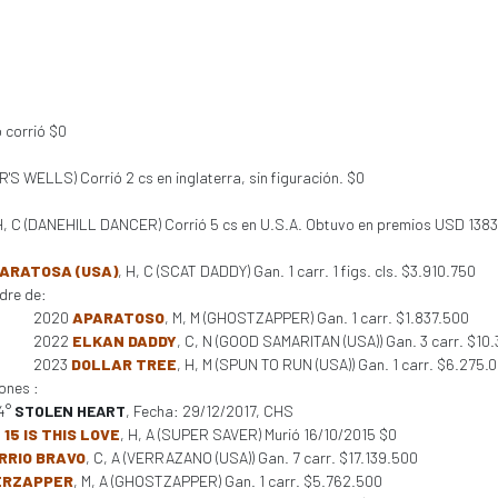
 corrió $0
R'S WELLS) Corrió 2 cs en inglaterra, sin figuración. $0
H, C (DANEHILL DANCER) Corrió 5 cs en U.S.A. Obtuvo en premios USD 1383
ARATOSA (USA)
, H, C (SCAT DADDY) Gan. 1 carr. 1 figs. cls. $3.910.750
dre de:
2020
APARATOSO
, M, M (GHOSTZAPPER) Gan. 1 carr. $1.837.500
2022
ELKAN DADDY
, C, N (GOOD SAMARITAN (USA)) Gan. 3 carr. $10
2023
DOLLAR TREE
, H, M (SPUN TO RUN (USA)) Gan. 1 carr. $6.275.
ones :
4°
STOLEN HEART
, Fecha: 29/12/2017, CHS
 15 IS THIS LOVE
, H, A (SUPER SAVER) Murió 16/10/2015 $0
RRIO BRAVO
, C, A (VERRAZANO (USA)) Gan. 7 carr. $17.139.500
ERZAPPER
, M, A (GHOSTZAPPER) Gan. 1 carr. $5.762.500