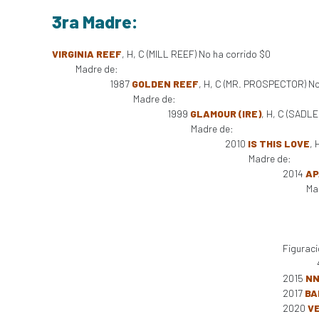
3ra Madre:
VIRGINIA REEF
, H, C (MILL REEF) No ha corrido $0
Madre de:
1987
GOLDEN REEF
, H, C (MR. PROSPECTOR) No
Madre de:
1999
GLAMOUR (IRE)
, H, C (SADLE
Madre de:
2010
IS THIS LOVE
, 
Madre de:
2014
AP
Ma
Figuraci
2015
NN
2017
BA
2020
V