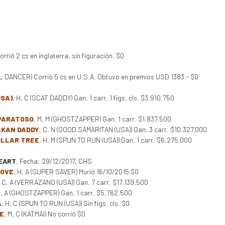
rió 2 cs en inglaterra, sin figuración. $0
L DANCER) Corrió 5 cs en U.S.A. Obtuvo en premios USD 1383.- $0
SA)
, H, C (SCAT DADDY) Gan. 1 carr. 1 figs. cls. $3.910.750
PARATOSO
, M, M (GHOSTZAPPER) Gan. 1 carr. $1.837.500
LKAN DADDY
, C, N (GOOD SAMARITAN (USA)) Gan. 3 carr. $10.327.000
OLLAR TREE
, H, M (SPUN TO RUN (USA)) Gan. 1 carr. $6.275.000
EART
, Fecha: 29/12/2017, CHS
LOVE
, H, A (SUPER SAVER) Murió 16/10/2015 $0
, C, A (VERRAZANO (USA)) Gan. 7 carr. $17.139.500
M, A (GHOSTZAPPER) Gan. 1 carr. $5.762.500
A
, H, C (SPUN TO RUN (USA)) Sin figs. cls. $0
E
, M, C (KATMAI) No corrió $0