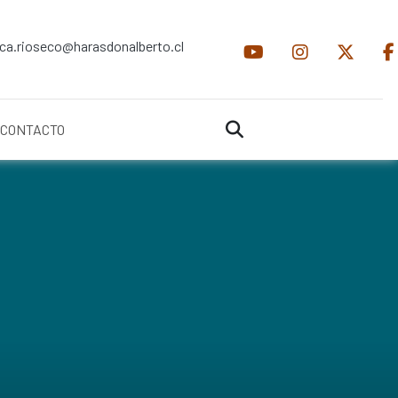
ica.rioseco@harasdonalberto.cl
CONTACTO