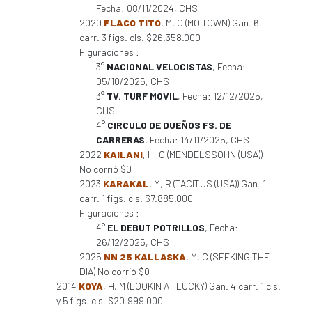
Fecha: 08/11/2024, CHS
2020
FLACO TITO
, M, C (MO TOWN) Gan. 6
carr. 3 figs. cls. $26.358.000
Figuraciones :
3°
NACIONAL VELOCISTAS
, Fecha:
05/10/2025, CHS
3°
TV. TURF MOVIL
, Fecha: 12/12/2025,
CHS
4°
CIRCULO DE DUEÑOS FS. DE
CARRERAS
, Fecha: 14/11/2025, CHS
2022
KAILANI
, H, C (MENDELSSOHN (USA))
No corrió $0
2023
KARAKAL
, M, R (TACITUS (USA)) Gan. 1
carr. 1 figs. cls. $7.885.000
Figuraciones :
4°
EL DEBUT POTRILLOS
, Fecha:
26/12/2025, CHS
2025
NN 25 KALLASKA
, M, C (SEEKING THE
DIA) No corrió $0
2014
KOYA
, H, M (LOOKIN AT LUCKY) Gan. 4 carr. 1 cls.
y 5 figs. cls. $20.999.000