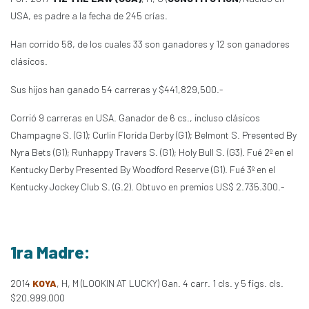
USA, es padre a la fecha de 245 crías.
Han corrido 58, de los cuales 33 son ganadores y 12 son ganadores
clásicos.
Sus hijos han ganado 54 carreras y $441,829,500.-
Corrió 9 carreras en USA. Ganador de 6 cs., incluso clásicos
Champagne S. (G1); Curlin Florida Derby (G1); Belmont S. Presented By
Nyra Bets (G1); Runhappy Travers S. (G1); Holy Bull S. (G3). Fué 2º en el
Kentucky Derby Presented By Woodford Reserve (G1). Fué 3º en el
Kentucky Jockey Club S. (G.2). Obtuvo en premios US$ 2.735.300.-
1ra Madre:
2014
KOYA
, H, M (LOOKIN AT LUCKY) Gan. 4 carr. 1 cls. y 5 figs. cls.
$20.999.000