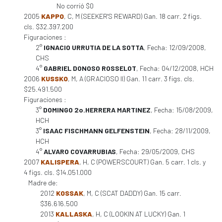
No corrió $0
2005
KAPPO
, C, M (SEEKER'S REWARD) Gan. 18 carr. 2 figs.
cls. $32.397.200
Figuraciones :
2°
IGNACIO URRUTIA DE LA SOTTA
, Fecha: 12/09/2008,
CHS
4°
GABRIEL DONOSO ROSSELOT
, Fecha: 04/12/2008, HCH
2006
KUSSKO
, M, A (GRACIOSO II) Gan. 11 carr. 3 figs. cls.
$25.491.500
Figuraciones :
3°
DOMINGO 2o.HERRERA MARTINEZ
, Fecha: 15/08/2009,
HCH
3°
ISAAC FISCHMANN GELFENSTEIN
, Fecha: 28/11/2009,
HCH
4°
ALVARO COVARRUBIAS
, Fecha: 29/05/2009, CHS
2007
KALISPERA
, H, C (POWERSCOURT) Gan. 5 carr. 1 cls. y
4 figs. cls. $14.051.000
Madre de:
2012
KOSSAK
, M, C (SCAT DADDY) Gan. 15 carr.
$36.616.500
2013
KALLASKA
, H, C (LOOKIN AT LUCKY) Gan. 1