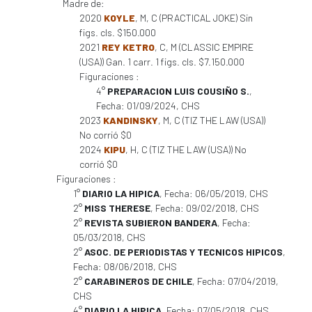
Madre de:
2020
KOYLE
, M, C (PRACTICAL JOKE) Sin
figs. cls. $150.000
2021
REY KETRO
, C, M (CLASSIC EMPIRE
(USA)) Gan. 1 carr. 1 figs. cls. $7.150.000
Figuraciones :
4°
PREPARACION LUIS COUSIÑO S.
,
Fecha: 01/09/2024, CHS
2023
KANDINSKY
, M, C (TIZ THE LAW (USA))
No corrió $0
2024
KIPU
, H, C (TIZ THE LAW (USA)) No
corrió $0
Figuraciones :
1°
DIARIO LA HIPICA
, Fecha: 06/05/2019, CHS
2°
MISS THERESE
, Fecha: 09/02/2018, CHS
2°
REVISTA SUBIERON BANDERA
, Fecha:
05/03/2018, CHS
2°
ASOC. DE PERIODISTAS Y TECNICOS HIPICOS
,
Fecha: 08/06/2018, CHS
2°
CARABINEROS DE CHILE
, Fecha: 07/04/2019,
CHS
4°
DIARIO LA HIPICA
, Fecha: 07/05/2018, CHS