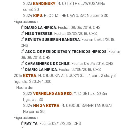
2023
KANDINSKY
, M, C (TIZ THE LAW (USA)) No
corrió $0
2024
KIPU
, H, C (TIZ THE LAW (USA)) No corrió $0
Figuraciones :
1°
DIARIO LA HIPICA
, Fecha: 06/05/2019, CHS
2°
MISS THERESE
, Fecha: 09/02/2018, CHS
2°
REVISTA SUBIERON BANDERA
, Fecha: 05/03/2018,
CHS
2°
ASOC. DE PERIODISTAS Y TECNICOS HIPICOS
, Fecha:
08/06/2018, CHS
2°
CARABINEROS DE CHILE
, Fecha: 07/04/2019, CHS
4°
DIARIO LA HIPICA
, Fecha: 07/05/2018, CHS
2015
KETRA
, H, C (LOOKIN AT LUCKY) Gan. 4 carr. 2 cls. y 8
figs. cls. $20.344.000
Madre de:
2022
VERMELHO AND RED
, M, C (GET JETS) Sin
figs. cls. $0
2024
NN 24 KETRA
, M, C (GOOD SAMARITAN (USA))
No corrió $0
Figuraciones :
1°
RAYITA
, Fecha: 02/12/2019, CHS