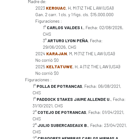
Madre de:
2023
KEROUAC
, H, M (TIZ THE LAW (USA))
Gan. 2 carr. 1 cls. y 1 figs. cls. $15.000.000
Figuraciones :
1°
CARLOS VALDES I.
, Fecha: 02/08/2026,
CHS
3°
ARTURO LYON PEÑA
, Fecha:
29/06/2026, CHS
2024
KARAJAN
, M, M (TIZ THE LAW (USA))
No corrió $0
2025
KELTATUWE
, H, A (TIZ THE LAW (USA))
No corrió $0
Figuraciones :
1°
POLLA DE POTRANCAS
, Fecha: 06/08/2021,
CHS
1°
PADDOCK STAKES JAIME ALLENDE U.
, Fecha:
31/10/2021, CHS
2°
COTEJO DE POTRANCAS
, Fecha: 01/04/2021,
CHS
2°
JULIO SUBERCASEAUX B.
, Fecha: 23/04/2021,
CHS
2°
CRIADORES HEMBRAS CARLOS HIRMAS A.
,