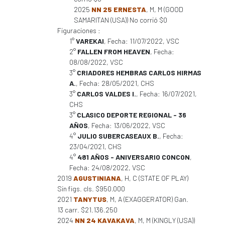
2025
NN 25 ERNESTA
, M, M (GOOD
SAMARITAN (USA)) No corrió $0
Figuraciones :
1°
VAREKAI
, Fecha: 11/07/2022, VSC
2°
FALLEN FROM HEAVEN
, Fecha:
08/08/2022, VSC
3°
CRIADORES HEMBRAS CARLOS HIRMAS
A.
, Fecha: 28/05/2021, CHS
3°
CARLOS VALDES I.
, Fecha: 16/07/2021,
CHS
3°
CLASICO DEPORTE REGIONAL - 36
AÑOS
, Fecha: 13/06/2022, VSC
4°
JULIO SUBERCASEAUX B.
, Fecha:
23/04/2021, CHS
4°
481 AÑOS - ANIVERSARIO CONCON
,
Fecha: 24/08/2022, VSC
2019
AGUSTINIANA
, H, C (STATE OF PLAY)
Sin figs. cls. $950.000
2021
TANYTUS
, M, A (EXAGGERATOR) Gan.
13 carr. $21.136.250
2024
NN 24 KAVAKAVA
, M, M (KINGLY (USA))