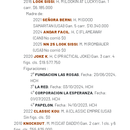
2016
LOOK SISSI
, H, M (LOOKIN AT LUCKY) Gan. 1
carr. $6.185.000
Madre de:
2021
SEÑORA BERNI
, H, M (GOOD
SAMARITAN (USA)) Gan. 5 carr. $10.340.000
2024
ANDAR FACIL
, H, C (FLAMEAWAY
(CAN)) No corrió $0
2025
NN 25 LOOK SISSI
, M, M (ROMBAUER
(USA)) No corrió $0
2020
JOKE K
, H, C (PRACTICAL JOKE) Gan. 3 carr. 4
figs. cls. $19.577.750
Figuraciones :
2°
FUNDACION LAS ROSAS
, Fecha: 20/06/2024,
HCH
3°
LA RED
, Fecha: 03/10/2024, HCH
4°
CORPORACION LA ESPERANZA
, Fecha:
01/07/2023, HCH
4°
PAPELON
, Fecha: 14/10/2023, HCH
2022
CLASSIC KOU
, M, A (CLASSIC EMPIRE (USA))
Sin figs. cls. $0
2010
KNOCKOUT
, M, M (SCAT DADDY) Gan. 2 carr. 1 cls. y 6
figs. cls. $55.635.000