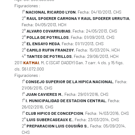
Figuraciones :
1°
NACIONAL RICARDO LYON
, Fecha: 04/10/2013, CHS
2°
RAUL SPOERER CARMONA Y RAUL SPOERER URRUTIA
,
Fecha: 04/05/2013, HCH
2°
ALVARO COVARRUBIAS
, Fecha: 24/05/2013, CHS
2°
POLLA DE POTRILLOS
, Fecha: 01/09/2013, CHS
2°
EL ENSAYO MEGA
, Fecha: 01/11/2013, CHS
2°
CAMILO RUFIN FRANZOY
, Fecha: 15/03/2014, HCH
4°
TANTEO DE POTRILLOS
, Fecha: 29/06/2013, HCH
2011
KATMAI
, M, C (SCAT DADDY) Gan. 7 carr. 4 cls. y 15 figs.
cls. $61.072.000
Figuraciones :
1°
CONSEJO SUPERIOR DE LA HIPICA NACIONAL
, Fecha:
21/06/2015, CHS
1°
JUAN CAVIERES M.
, Fecha: 29/01/2016, CHS
1°
I. MUNICIPALIDAD DE ESTACION CENTRAL
, Fecha:
26/02/2016, CHS
1°
CLUB HIPICO DE CONCEPCION
, Fecha: 14/03/2016, CHS
2°
LUIS SUBERCASEAUX E.
, Fecha: 23/03/2014, CHS
2°
PREPARACION LUIS COUSIÑO S.
, Fecha: 05/09/2014,
CHS