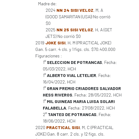
Madre de:
2024
NN 24 SISI VELOZ
, M, A
(GOOD SAMARITAN (USA)) No corrió
$0
2025
NN 25 SISI VELOZ
, H, A (GET
JETS) No corrió $0
2019
JOKE SISI
, H, M (PRACTICAL JOKE)
Gan. 5 carr. 4 cls. y 1 figs. cls. $70.400.000
Figuraciones :
1°
SELECCION DE POTRANCAS
, Fecha:
05/03/2022, HCH
1°
ALBERTO VIAL LETELIER
, Fecha:
16/04/2022, HCH
1°
GRAN PREMIO CRIADORES SALVADOR
HESS RIVEROS
, Fecha: 28/05/2022, HCH
1°
MIL GUINEAS MARIA LUISA SOLARI
FALABELLA
, Fecha: 27/08/2022, HCH
2°
TANTEO DE POTRANCAS
, Fecha:
18/06/2022, HCH
2020
PRACTICAL SISI
, M, C (PRACTICAL
JOKE) Gan. 8 carr. 2 cls. y 12 figs. cls.