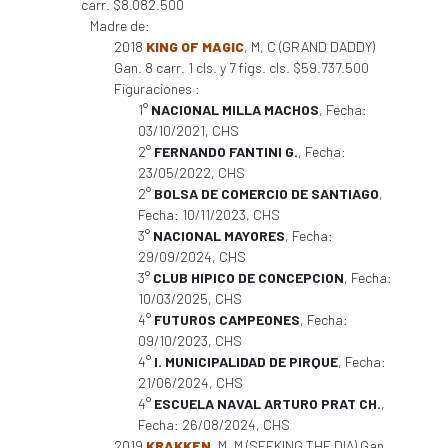
carr. $8.082.500
Madre de:
2018
KING OF MAGIC
, M, C (GRAND DADDY)
Gan. 8 carr. 1 cls. y 7 figs. cls. $59.737.500
Figuraciones :
1°
NACIONAL MILLA MACHOS
, Fecha:
03/10/2021, CHS
2°
FERNANDO FANTINI G.
, Fecha:
23/05/2022, CHS
2°
BOLSA DE COMERCIO DE SANTIAGO
,
Fecha: 10/11/2023, CHS
3°
NACIONAL MAYORES
, Fecha:
29/09/2024, CHS
3°
CLUB HIPICO DE CONCEPCION
, Fecha:
10/03/2025, CHS
4°
FUTUROS CAMPEONES
, Fecha:
09/10/2023, CHS
4°
I. MUNICIPALIDAD DE PIRQUE
, Fecha:
21/06/2024, CHS
4°
ESCUELA NAVAL ARTURO PRAT CH.
,
Fecha: 26/08/2024, CHS
2019
KRAKKEN
, M, M (SEEKING THE DIA) Gan.