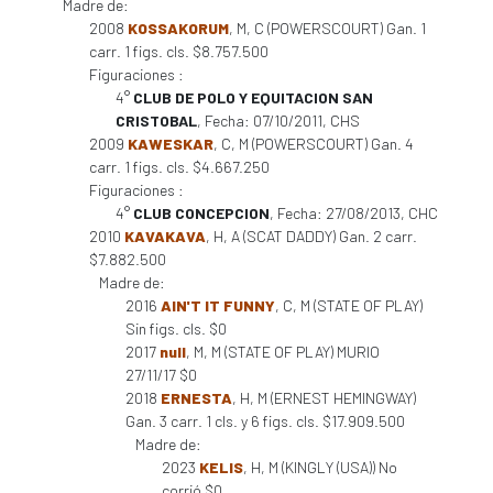
Madre de:
2008
KOSSAKORUM
, M, C (POWERSCOURT) Gan. 1
carr. 1 figs. cls. $8.757.500
Figuraciones :
4°
CLUB DE POLO Y EQUITACION SAN
CRISTOBAL
, Fecha: 07/10/2011, CHS
2009
KAWESKAR
, C, M (POWERSCOURT) Gan. 4
carr. 1 figs. cls. $4.667.250
Figuraciones :
4°
CLUB CONCEPCION
, Fecha: 27/08/2013, CHC
2010
KAVAKAVA
, H, A (SCAT DADDY) Gan. 2 carr.
$7.882.500
Madre de:
2016
AIN'T IT FUNNY
, C, M (STATE OF PLAY)
Sin figs. cls. $0
2017
null
, M, M (STATE OF PLAY) MURIO
27/11/17 $0
2018
ERNESTA
, H, M (ERNEST HEMINGWAY)
Gan. 3 carr. 1 cls. y 6 figs. cls. $17.909.500
Madre de:
2023
KELIS
, H, M (KINGLY (USA)) No
corrió $0