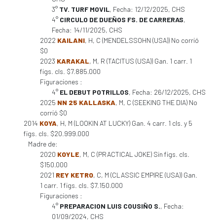
3°
TV. TURF MOVIL
, Fecha: 12/12/2025, CHS
4°
CIRCULO DE DUEÑOS FS. DE CARRERAS
,
Fecha: 14/11/2025, CHS
2022
KAILANI
, H, C (MENDELSSOHN (USA)) No corrió
$0
2023
KARAKAL
, M, R (TACITUS (USA)) Gan. 1 carr. 1
figs. cls. $7.885.000
Figuraciones :
4°
EL DEBUT POTRILLOS
, Fecha: 26/12/2025, CHS
2025
NN 25 KALLASKA
, M, C (SEEKING THE DIA) No
corrió $0
2014
KOYA
, H, M (LOOKIN AT LUCKY) Gan. 4 carr. 1 cls. y 5
figs. cls. $20.999.000
Madre de:
2020
KOYLE
, M, C (PRACTICAL JOKE) Sin figs. cls.
$150.000
2021
REY KETRO
, C, M (CLASSIC EMPIRE (USA)) Gan.
1 carr. 1 figs. cls. $7.150.000
Figuraciones :
4°
PREPARACION LUIS COUSIÑO S.
, Fecha:
01/09/2024, CHS