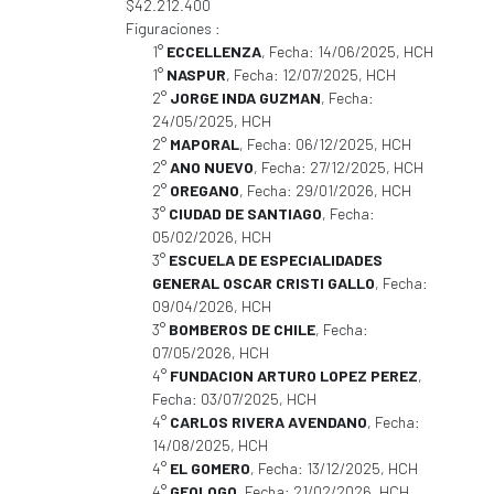
$42.212.400
Figuraciones :
1°
ECCELLENZA
, Fecha: 14/06/2025, HCH
1°
NASPUR
, Fecha: 12/07/2025, HCH
2°
JORGE INDA GUZMAN
, Fecha:
24/05/2025, HCH
2°
MAPORAL
, Fecha: 06/12/2025, HCH
2°
ANO NUEVO
, Fecha: 27/12/2025, HCH
2°
OREGANO
, Fecha: 29/01/2026, HCH
3°
CIUDAD DE SANTIAGO
, Fecha:
05/02/2026, HCH
3°
ESCUELA DE ESPECIALIDADES
GENERAL OSCAR CRISTI GALLO
, Fecha:
09/04/2026, HCH
3°
BOMBEROS DE CHILE
, Fecha:
07/05/2026, HCH
4°
FUNDACION ARTURO LOPEZ PEREZ
,
Fecha: 03/07/2025, HCH
4°
CARLOS RIVERA AVENDANO
, Fecha:
14/08/2025, HCH
4°
EL GOMERO
, Fecha: 13/12/2025, HCH
4°
GEOLOGO
, Fecha: 21/02/2026, HCH