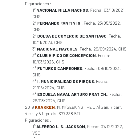
Figuraciones :
1°
NACIONAL MILLA MACHOS
, Fecha: 03/10/2021,
CHS
2°
FERNANDO FANTINI G.
, Fecha: 23/05/2022,
CHS
2°
BOLSA DE COMERCIO DE SANTIAGO
, Fecha:
10/11/2023, CHS
3°
NACIONAL MAYORES
, Fecha: 29/09/2024, CHS
3°
CLUB HIPICO DE CONCEPCION
, Fecha:
10/03/2025, CHS
4°
FUTUROS CAMPEONES
, Fecha: 09/10/2023,
CHS
4°
I. MUNICIPALIDAD DE PIRQUE
, Fecha:
21/06/2024, CHS
4°
ESCUELA NAVAL ARTURO PRAT CH.
, Fecha:
26/08/2024, CHS
2019
KRAKKEN
, M, M (SEEKING THE DIA) Gan. 7 carr.
4 cls. y 6 figs. cls. $77.338.511
Figuraciones :
1°
ALFREDO L. S. JACKSON
, Fecha: 07/12/2022,
VSC