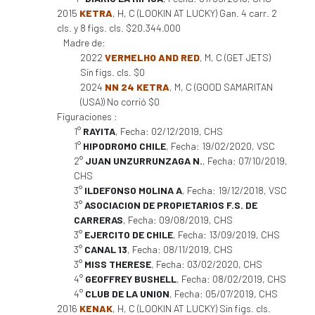
2015
KETRA
, H, C (LOOKIN AT LUCKY) Gan. 4 carr. 2
cls. y 8 figs. cls. $20.344.000
Madre de:
2022
VERMELHO AND RED
, M, C (GET JETS)
Sin figs. cls. $0
2024
NN 24 KETRA
, M, C (GOOD SAMARITAN
(USA)) No corrió $0
Figuraciones :
1°
RAYITA
, Fecha: 02/12/2019, CHS
1°
HIPODROMO CHILE
, Fecha: 19/02/2020, VSC
2°
JUAN UNZURRUNZAGA N.
, Fecha: 07/10/2019,
CHS
3°
ILDEFONSO MOLINA A
, Fecha: 19/12/2018, VSC
3°
ASOCIACION DE PROPIETARIOS F.S. DE
CARRERAS
, Fecha: 09/08/2019, CHS
3°
EJERCITO DE CHILE
, Fecha: 13/09/2019, CHS
3°
CANAL 13
, Fecha: 08/11/2019, CHS
3°
MISS THERESE
, Fecha: 03/02/2020, CHS
4°
GEOFFREY BUSHELL
, Fecha: 08/02/2019, CHS
4°
CLUB DE LA UNION
, Fecha: 05/07/2019, CHS
2016
KENAK
, H, C (LOOKIN AT LUCKY) Sin figs. cls.