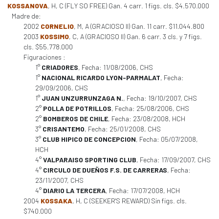
KOSSANOVA
, H, C (FLY SO FREE) Gan. 4 carr. 1 figs. cls. $4.570.000
Madre de:
2002
CORNELIO
, M, A (GRACIOSO II) Gan. 11 carr. $11.044.800
2003
KOSSIMO
, C, A (GRACIOSO II) Gan. 6 carr. 3 cls. y 7 figs.
cls. $55.778.000
Figuraciones :
1°
CRIADORES
, Fecha: 11/08/2006, CHS
1°
NACIONAL RICARDO LYON-PARMALAT
, Fecha:
29/09/2006, CHS
1°
JUAN UNZURRUNZAGA N.
, Fecha: 19/10/2007, CHS
2°
POLLA DE POTRILLOS
, Fecha: 25/08/2006, CHS
2°
BOMBEROS DE CHILE
, Fecha: 23/08/2008, HCH
3°
CRISANTEMO
, Fecha: 25/01/2008, CHS
3°
CLUB HIPICO DE CONCEPCION
, Fecha: 05/07/2008,
HCH
4°
VALPARAISO SPORTING CLUB
, Fecha: 17/09/2007, CHS
4°
CIRCULO DE DUEÑOS F.S. DE CARRERAS
, Fecha:
23/11/2007, CHS
4°
DIARIO LA TERCERA
, Fecha: 17/07/2008, HCH
2004
KOSSAKA
, H, C (SEEKER'S REWARD) Sin figs. cls.
$740.000