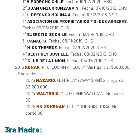
1°
HIPODROMO CHILE
, Fecha: 19/02/2020, VSC
2°
JUAN UNZURRUNZAGA N.
, Fecha: 07/10/2019, CHS
3°
ILDEFONSO MOLINA A
, Fecha: 19/12/2018, VSC
3°
ASOCIACION DE PROPIETARIOS F.S. DE CARRERAS
,
Fecha: 09/08/2019, CHS
3°
EJERCITO DE CHILE
, Fecha: 13/09/2019, CHS
3°
CANAL 13
, Fecha: 08/11/2019, CHS
3°
MISS THERESE
, Fecha: 03/02/2020, CHS
4°
GEOFFREY BUSHELL
, Fecha: 08/02/2019, CHS
4°
CLUB DE LA UNION
, Fecha: 05/07/2019, CHS
2016
KENAK
, H, C (LOOKIN AT LUCKY) Sin figs. cls. $500.000
Madre de:
2023
NAZARIO
, M, M (FLAMEAWAY (CAN)) Sin figs. cls.
$2.200.000
2024
WALTERIO
, M, C (FLAMEAWAY (CAN)) No corrió
$0
2025
NN 25 KENAK
, H, C (MODERNIST (USA)) No
corrió $0
3ra Madre: