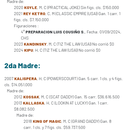
Madre de:
2020
KOYLE
, M, C (PRACTICAL JOKE) Sin figs. cls. $150.000
2021
REY KETRO
, C, M (CLASSIC EMPIRE (USA)) Gan. 1 carr. 1
figs. cls. $7.150.000
Figuraciones :
4°
PREPARACION LUIS COUSIÑO S.
, Fecha: 01/09/2024,
CHS
2023
KANDINSKY
, M, C (TIZ THE LAW (USA)) No corrió $0
2024
KIPU
, H, C (TIZ THE LAW (USA)) No corrió $0
2da Madre:
2007
KALISPERA
, H, C (POWERSCOURT) Gan. 5 carr. 1 cls. y 4 figs.
cls. $14.051.000
Madre de:
2012
KOSSAK
, M, C (SCAT DADDY) Gan. 15 carr. $36.616.500
2013
KALLASKA
, H, C (LOOKIN AT LUCKY) Gan. 1 carr.
$8.082.500
Madre de:
2018
KING OF MAGIC
, M, C (GRAND DADDY) Gan. 8
carr. 1 cls. y 7 figs. cls. $59.737.500