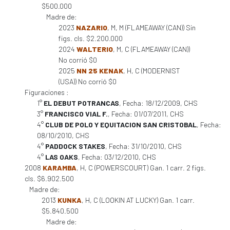
$500.000
Madre de:
2023
NAZARIO
, M, M (FLAMEAWAY (CAN)) Sin
figs. cls. $2.200.000
2024
WALTERIO
, M, C (FLAMEAWAY (CAN))
No corrió $0
2025
NN 25 KENAK
, H, C (MODERNIST
(USA)) No corrió $0
Figuraciones :
1°
EL DEBUT POTRANCAS
, Fecha: 18/12/2009, CHS
3°
FRANCISCO VIAL F.
, Fecha: 01/07/2011, CHS
4°
CLUB DE POLO Y EQUITACION SAN CRISTOBAL
, Fecha:
08/10/2010, CHS
4°
PADDOCK STAKES
, Fecha: 31/10/2010, CHS
4°
LAS OAKS
, Fecha: 03/12/2010, CHS
2008
KARAMBA
, H, C (POWERSCOURT) Gan. 1 carr. 2 figs.
cls. $6.902.500
Madre de:
2013
KUNKA
, H, C (LOOKIN AT LUCKY) Gan. 1 carr.
$5.840.500
Madre de: