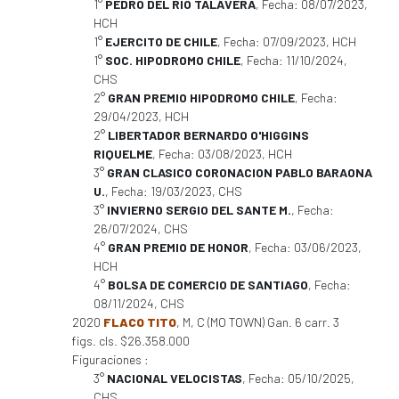
1°
PEDRO DEL RIO TALAVERA
, Fecha: 08/07/2023,
HCH
1°
EJERCITO DE CHILE
, Fecha: 07/09/2023, HCH
1°
SOC. HIPODROMO CHILE
, Fecha: 11/10/2024,
CHS
2°
GRAN PREMIO HIPODROMO CHILE
, Fecha:
29/04/2023, HCH
2°
LIBERTADOR BERNARDO O'HIGGINS
RIQUELME
, Fecha: 03/08/2023, HCH
3°
GRAN CLASICO CORONACION PABLO BARAONA
U.
, Fecha: 19/03/2023, CHS
3°
INVIERNO SERGIO DEL SANTE M.
, Fecha:
26/07/2024, CHS
4°
GRAN PREMIO DE HONOR
, Fecha: 03/06/2023,
HCH
4°
BOLSA DE COMERCIO DE SANTIAGO
, Fecha:
08/11/2024, CHS
2020
FLACO TITO
, M, C (MO TOWN) Gan. 6 carr. 3
figs. cls. $26.358.000
Figuraciones :
3°
NACIONAL VELOCISTAS
, Fecha: 05/10/2025,
CHS