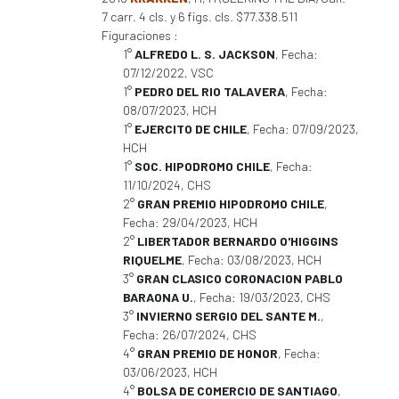
7 carr. 4 cls. y 6 figs. cls. $77.338.511
Figuraciones :
1°
ALFREDO L. S. JACKSON
, Fecha:
07/12/2022, VSC
1°
PEDRO DEL RIO TALAVERA
, Fecha:
08/07/2023, HCH
1°
EJERCITO DE CHILE
, Fecha: 07/09/2023,
HCH
1°
SOC. HIPODROMO CHILE
, Fecha:
11/10/2024, CHS
2°
GRAN PREMIO HIPODROMO CHILE
,
Fecha: 29/04/2023, HCH
2°
LIBERTADOR BERNARDO O'HIGGINS
RIQUELME
, Fecha: 03/08/2023, HCH
3°
GRAN CLASICO CORONACION PABLO
BARAONA U.
, Fecha: 19/03/2023, CHS
3°
INVIERNO SERGIO DEL SANTE M.
,
Fecha: 26/07/2024, CHS
4°
GRAN PREMIO DE HONOR
, Fecha:
03/06/2023, HCH
4°
BOLSA DE COMERCIO DE SANTIAGO
,