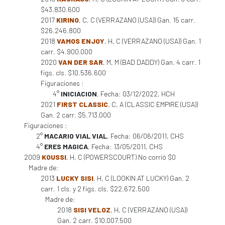
$43.830.600
2017
KIRINO
, C, C (VERRAZANO (USA)) Gan. 15 carr.
$26.246.800
2018
VAMOS ENJOY
, H, C (VERRAZANO (USA)) Gan. 1
carr. $4.900.000
2020
VAN DER SAR
, M, M (BAD DADDY) Gan. 4 carr. 1
figs. cls. $10.536.600
Figuraciones :
4°
INICIACION
, Fecha: 03/12/2022, HCH
2021
FIRST CLASSIC
, C, A (CLASSIC EMPIRE (USA))
Gan. 2 carr. $5.713.000
Figuraciones :
2°
MACARIO VIAL VIAL
, Fecha: 06/06/2011, CHS
4°
ERES MAGICA
, Fecha: 13/05/2011, CHS
2009
KOUSSI
, H, C (POWERSCOURT) No corrió $0
Madre de:
2013
LUCKY SISI
, H, C (LOOKIN AT LUCKY) Gan. 2
carr. 1 cls. y 2 figs. cls. $22.672.500
Madre de:
2018
SISI VELOZ
, H, C (VERRAZANO (USA))
Gan. 2 carr. $10.007.500