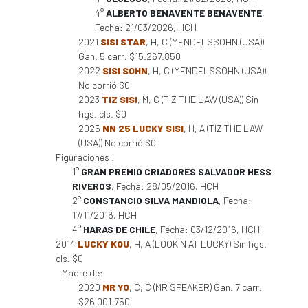
4°
ALBERTO BENAVENTE BENAVENTE
,
Fecha: 21/03/2026, HCH
2021
SISI STAR
, H, C (MENDELSSOHN (USA))
Gan. 5 carr. $15.267.850
2022
SISI SOHN
, H, C (MENDELSSOHN (USA))
No corrió $0
2023
TIZ SISI
, M, C (TIZ THE LAW (USA)) Sin
figs. cls. $0
2025
NN 25 LUCKY SISI
, H, A (TIZ THE LAW
(USA)) No corrió $0
Figuraciones :
1°
GRAN PREMIO CRIADORES SALVADOR HESS
RIVEROS
, Fecha: 28/05/2016, HCH
2°
CONSTANCIO SILVA MANDIOLA
, Fecha:
17/11/2016, HCH
4°
HARAS DE CHILE
, Fecha: 03/12/2016, HCH
2014
LUCKY KOU
, H, A (LOOKIN AT LUCKY) Sin figs.
cls. $0
Madre de:
2020
MR YO
, C, C (MR SPEAKER) Gan. 7 carr.
$26.001.750