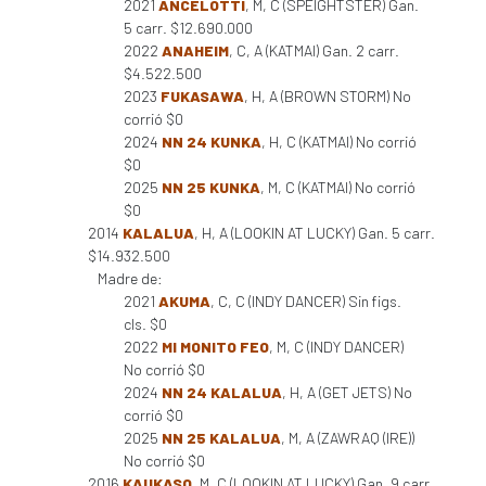
2021
ANCELOTTI
, M, C (SPEIGHTSTER) Gan.
5 carr. $12.690.000
2022
ANAHEIM
, C, A (KATMAI) Gan. 2 carr.
$4.522.500
2023
FUKASAWA
, H, A (BROWN STORM) No
corrió $0
2024
NN 24 KUNKA
, H, C (KATMAI) No corrió
$0
2025
NN 25 KUNKA
, M, C (KATMAI) No corrió
$0
2014
KALALUA
, H, A (LOOKIN AT LUCKY) Gan. 5 carr.
$14.932.500
Madre de:
2021
AKUMA
, C, C (INDY DANCER) Sin figs.
cls. $0
2022
MI MONITO FEO
, M, C (INDY DANCER)
No corrió $0
2024
NN 24 KALALUA
, H, A (GET JETS) No
corrió $0
2025
NN 25 KALALUA
, M, A (ZAWRAQ (IRE))
No corrió $0
2016
KAUKASO
, M, C (LOOKIN AT LUCKY) Gan. 9 carr.