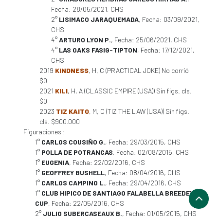
Fecha: 28/05/2021, CHS
2°
LISIMACO JARAQUEMADA
, Fecha: 03/09/2021,
CHS
4°
ARTURO LYON P.
, Fecha: 25/06/2021, CHS
4°
LAS OAKS FASIG-TIPTON
, Fecha: 17/12/2021,
CHS
2019
KINDNESS
, H, C (PRACTICAL JOKE) No corrió
$0
2021
KILI
, H, A (CLASSIC EMPIRE (USA)) Sin figs. cls.
$0
2023
TIZ KAITO
, M, C (TIZ THE LAW (USA)) Sin figs.
cls. $900.000
Figuraciones :
1°
CARLOS COUSIÑO G.
, Fecha: 29/03/2015, CHS
1°
POLLA DE POTRANCAS
, Fecha: 02/08/2015, CHS
1°
EUGENIA
, Fecha: 22/02/2016, CHS
1°
GEOFFREY BUSHELL
, Fecha: 08/04/2016, CHS
1°
CARLOS CAMPINO L.
, Fecha: 29/04/2016, CHS
1°
CLUB HIPICO DE SANTIAGO FALABELLA BREEDER'S
CUP
, Fecha: 22/05/2016, CHS
2°
JULIO SUBERCASEAUX B.
, Fecha: 01/05/2015, CHS