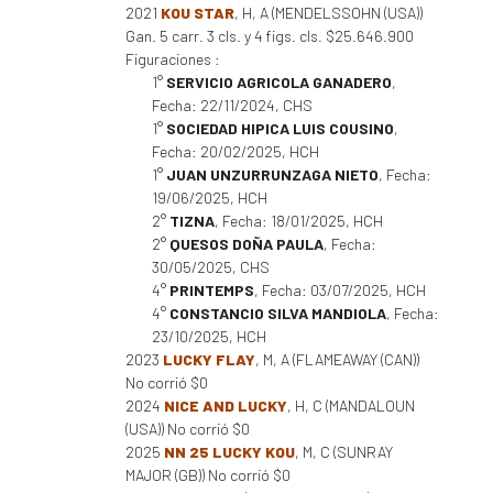
2021
KOU STAR
, H, A (MENDELSSOHN (USA))
Gan. 5 carr. 3 cls. y 4 figs. cls. $25.646.900
Figuraciones :
1°
SERVICIO AGRICOLA GANADERO
,
Fecha: 22/11/2024, CHS
1°
SOCIEDAD HIPICA LUIS COUSINO
,
Fecha: 20/02/2025, HCH
1°
JUAN UNZURRUNZAGA NIETO
, Fecha:
19/06/2025, HCH
2°
TIZNA
, Fecha: 18/01/2025, HCH
2°
QUESOS DOÑA PAULA
, Fecha:
30/05/2025, CHS
4°
PRINTEMPS
, Fecha: 03/07/2025, HCH
4°
CONSTANCIO SILVA MANDIOLA
, Fecha:
23/10/2025, HCH
2023
LUCKY FLAY
, M, A (FLAMEAWAY (CAN))
No corrió $0
2024
NICE AND LUCKY
, H, C (MANDALOUN
(USA)) No corrió $0
2025
NN 25 LUCKY KOU
, M, C (SUNRAY
MAJOR (GB)) No corrió $0