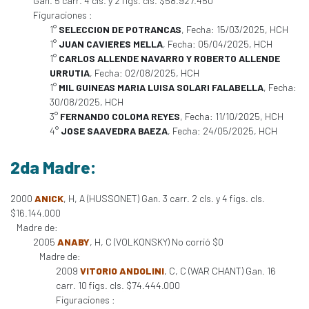
Gan. 5 carr. 4 cls. y 2 figs. cls. $58.927.450
Figuraciones :
1°
SELECCION DE POTRANCAS
, Fecha: 15/03/2025, HCH
1°
JUAN CAVIERES MELLA
, Fecha: 05/04/2025, HCH
1°
CARLOS ALLENDE NAVARRO Y ROBERTO ALLENDE
URRUTIA
, Fecha: 02/08/2025, HCH
1°
MIL GUINEAS MARIA LUISA SOLARI FALABELLA
, Fecha:
30/08/2025, HCH
3°
FERNANDO COLOMA REYES
, Fecha: 11/10/2025, HCH
4°
JOSE SAAVEDRA BAEZA
, Fecha: 24/05/2025, HCH
2da Madre:
2000
ANICK
, H, A (HUSSONET) Gan. 3 carr. 2 cls. y 4 figs. cls.
$16.144.000
Madre de:
2005
ANABY
, H, C (VOLKONSKY) No corrió $0
Madre de:
2009
VITORIO ANDOLINI
, C, C (WAR CHANT) Gan. 16
carr. 10 figs. cls. $74.444.000
Figuraciones :