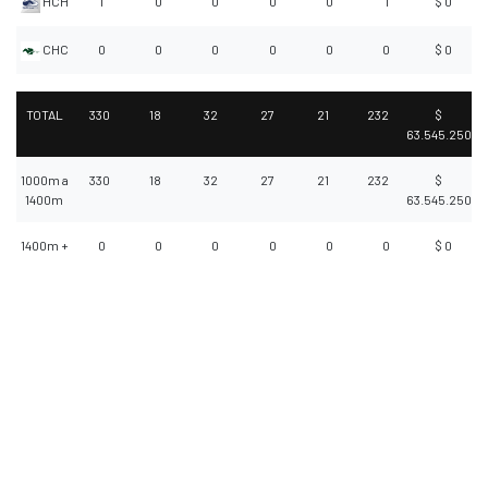
HCH
1
0
0
0
0
1
$ 0
CHC
0
0
0
0
0
0
$ 0
TOTAL
330
18
32
27
21
232
$
63.545.250
1000m a
330
18
32
27
21
232
$
1400m
63.545.250
1400m +
0
0
0
0
0
0
$ 0