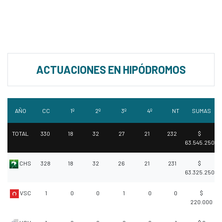
ACTUACIONES EN HIPÓDROMOS
AÑO
CC
1º
2º
3º
4º
NT
SUMAS
TOTAL
330
18
32
27
21
232
$
63.545.250
CHS
328
18
32
26
21
231
$
63.325.250
VSC
1
0
0
1
0
0
$
220.000