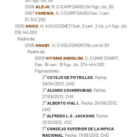
Sin figs. cls. $0
2006
ALEJO
, M, C (CAMP DAVID) Sin figs. cls. $0
2007
YSMENIA
, H, C (CAMP DAVID) Gan. 1 carr.
$1.742.250
2000
ANICK
, H, A (HUSSONET) Gan. 3 carr. 2 cls. y 4 figs. cls.
$16.144.000
Madre de:
2005
ANABY
, H, C (VOLKONSKY) No corrió $0
Madre de:
2009
VITORIO ANDOLINI
, C, C (WAR CHANT)
Gan. 16 carr. 10 figs. cls. $74.444.000
Figuraciones :
2°
COTEJO DE POTRILLOS
, Fecha:
29/04/2012, CHS
2°
ALVARO COVARRUBIAS
, Fecha:
27/05/2012, CHS
2°
ALBERTO VIAL I.
, Fecha: 24/06/2012,
CHS
3°
ALFREDO L.S. JACKSON
, Fecha:
13/12/2012, VSC
3°
CONSEJO SUPERIOR DE LA HIPICA
NACIONAL
, Fecha: 17/06/2013, CHS