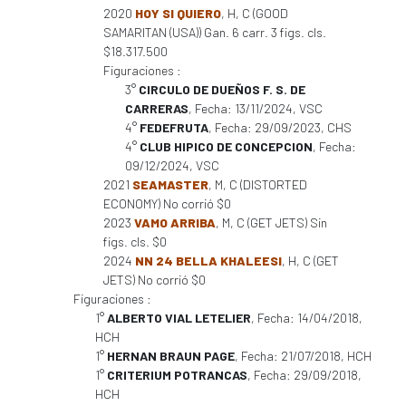
2020
HOY SI QUIERO
, H, C (GOOD
SAMARITAN (USA)) Gan. 6 carr. 3 figs. cls.
$18.317.500
Figuraciones :
3°
CIRCULO DE DUEÑOS F. S. DE
CARRERAS
, Fecha: 13/11/2024, VSC
4°
FEDEFRUTA
, Fecha: 29/09/2023, CHS
4°
CLUB HIPICO DE CONCEPCION
, Fecha:
09/12/2024, VSC
2021
SEAMASTER
, M, C (DISTORTED
ECONOMY) No corrió $0
2023
VAMO ARRIBA
, M, C (GET JETS) Sin
figs. cls. $0
2024
NN 24 BELLA KHALEESI
, H, C (GET
JETS) No corrió $0
Figuraciones :
1°
ALBERTO VIAL LETELIER
, Fecha: 14/04/2018,
HCH
1°
HERNAN BRAUN PAGE
, Fecha: 21/07/2018, HCH
1°
CRITERIUM POTRANCAS
, Fecha: 29/09/2018,
HCH