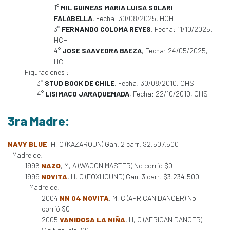
1°
MIL GUINEAS MARIA LUISA SOLARI
FALABELLA
, Fecha: 30/08/2025, HCH
3°
FERNANDO COLOMA REYES
, Fecha: 11/10/2025,
HCH
4°
JOSE SAAVEDRA BAEZA
, Fecha: 24/05/2025,
HCH
Figuraciones :
3°
STUD BOOK DE CHILE
, Fecha: 30/08/2010, CHS
4°
LISIMACO JARAQUEMADA
, Fecha: 22/10/2010, CHS
3ra Madre:
NAVY BLUE
, H, C (KAZAROUN) Gan. 2 carr. $2.507.500
Madre de:
1996
NAZO
, M, A (WAGON MASTER) No corrió $0
1999
NOVITA
, H, C (FOXHOUND) Gan. 3 carr. $3.234.500
Madre de:
2004
NN 04 NOVITA
, M, C (AFRICAN DANCER) No
corrió $0
2005
VANIDOSA LA NIÑA
, H, C (AFRICAN DANCER)