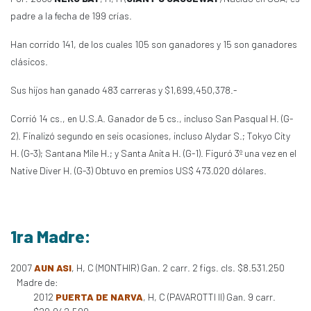
padre a la fecha de 199 crías.
Han corrido 141, de los cuales 105 son ganadores y 15 son ganadores
clásicos.
Sus hijos han ganado 483 carreras y $1,699,450,378.-
Corrió 14 cs., en U.S.A. Ganador de 5 cs., incluso San Pasqual H. (G-
2). Finalizó segundo en seis ocasiones, incluso Alydar S.; Tokyo City
H. (G-3); Santana Mile H.; y Santa Anita H. (G-1). Figuró 3º una vez en el
Native Diver H. (G-3) Obtuvo en premios US$ 473.020 dólares.
1ra Madre:
2007
AUN ASI
, H, C (MONTHIR) Gan. 2 carr. 2 figs. cls. $8.531.250
Madre de:
2012
PUERTA DE NARVA
, H, C (PAVAROTTI II) Gan. 9 carr.