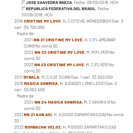
3°
JOSE SAAVEDRA BAEZA
, Fecha: 05/05/2018, HCH
3°
REPUBLICA FEDERATIVA DEL BRASIL
, Fecha:
20/09/2018, HCH
2016
CRISTINE MY LOVE
, H, C (STEVIE WONDERBOY) Gan. 3
carr. $9.700.000
Madre de:
2021
NN 21 CRISTINE MY LOVE
, H, C (FLAMEAWAY
(CAN)) No corrió $0
2022
NN 22 CRISTINE MY LOVE
, M, M (FLYER) No
corrió $0
2023
NN 23 CRISTINE MY LOVE
, M, C (FLYER) No
corrió $0
2017
DYBALA
, M, C (CAT SCAN) Gan. 1 carr. $3.920.000
2019
MAGICA SONRISA
, H, A (DADDY LONG LEGS) Gan. 2
carr. $9.062.500
Madre de:
2024
NN 24 MAGICA SONRISA
, M, C (AHORA II) No
corrió $0
2021
NN 21 AUN ASI
, H, A (GOOD SAMARITAN (USA)) No corrió
$0
2022
BOMBACHA VELOZ
, H, M (GOOD SAMARITAN (USA))