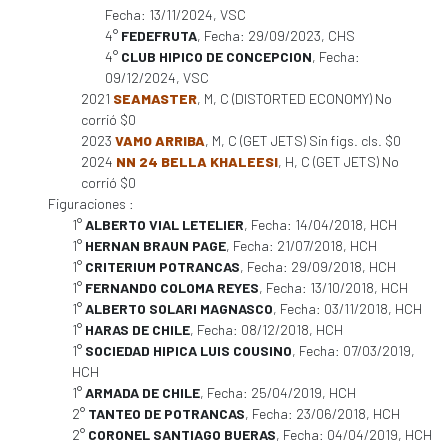
Fecha: 13/11/2024, VSC
4°
FEDEFRUTA
, Fecha: 29/09/2023, CHS
4°
CLUB HIPICO DE CONCEPCION
, Fecha:
09/12/2024, VSC
2021
SEAMASTER
, M, C (DISTORTED ECONOMY) No
corrió $0
2023
VAMO ARRIBA
, M, C (GET JETS) Sin figs. cls. $0
2024
NN 24 BELLA KHALEESI
, H, C (GET JETS) No
corrió $0
Figuraciones :
1°
ALBERTO VIAL LETELIER
, Fecha: 14/04/2018, HCH
1°
HERNAN BRAUN PAGE
, Fecha: 21/07/2018, HCH
1°
CRITERIUM POTRANCAS
, Fecha: 29/09/2018, HCH
1°
FERNANDO COLOMA REYES
, Fecha: 13/10/2018, HCH
1°
ALBERTO SOLARI MAGNASCO
, Fecha: 03/11/2018, HCH
1°
HARAS DE CHILE
, Fecha: 08/12/2018, HCH
1°
SOCIEDAD HIPICA LUIS COUSINO
, Fecha: 07/03/2019,
HCH
1°
ARMADA DE CHILE
, Fecha: 25/04/2019, HCH
2°
TANTEO DE POTRANCAS
, Fecha: 23/06/2018, HCH
2°
CORONEL SANTIAGO BUERAS
, Fecha: 04/04/2019, HCH