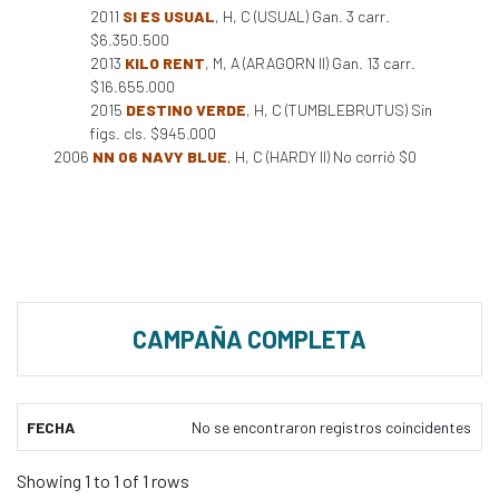
2011
SI ES USUAL
, H, C (USUAL) Gan. 3 carr.
$6.350.500
2013
KILO RENT
, M, A (ARAGORN II) Gan. 13 carr.
$16.655.000
2015
DESTINO VERDE
, H, C (TUMBLEBRUTUS) Sin
figs. cls. $945.000
2006
NN 06 NAVY BLUE
, H, C (HARDY II) No corrió $0
CAMPAÑA COMPLETA
FECHA
No se encontraron registros coincidentes
Showing 1 to 1 of 1 rows