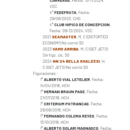
CARRERAS
, Fecha: 13/11/2024,
VSC
4°
FEDEFRUTA
, Fecha:
29/09/2023, CHS
4°
CLUB HIPICO DE CONCEPCION
,
Fecha: 09/12/2024, VSC
2021
SEAMASTER
, M, C (DISTORTED
ECONOMY) No corrió $0
2023
VAMO ARRIBA
, M, C (GET JETS)
Sin figs. cls. $0
2024
NN 24 BELLA KHALEESI
, H,
C (GET JETS) No corrió $0
Figuraciones :
1°
ALBERTO VIAL LETELIER
, Fecha:
14/04/2018, HCH
1°
HERNAN BRAUN PAGE
, Fecha:
21/07/2018, HCH
1°
CRITERIUM POTRANCAS
, Fecha:
29/09/2018, HCH
1°
FERNANDO COLOMA REYES
, Fecha:
13/10/2018, HCH
1°
ALBERTO SOLARI MAGNASCO
, Fecha: