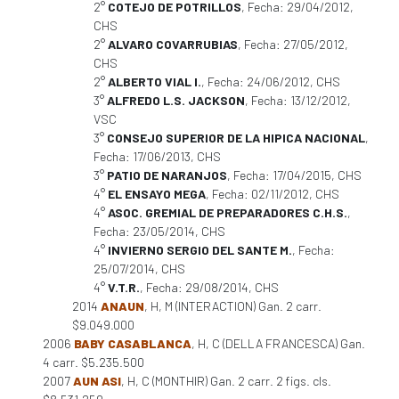
2°
COTEJO DE POTRILLOS
, Fecha: 29/04/2012,
CHS
2°
ALVARO COVARRUBIAS
, Fecha: 27/05/2012,
CHS
2°
ALBERTO VIAL I.
, Fecha: 24/06/2012, CHS
3°
ALFREDO L.S. JACKSON
, Fecha: 13/12/2012,
VSC
3°
CONSEJO SUPERIOR DE LA HIPICA NACIONAL
,
Fecha: 17/06/2013, CHS
3°
PATIO DE NARANJOS
, Fecha: 17/04/2015, CHS
4°
EL ENSAYO MEGA
, Fecha: 02/11/2012, CHS
4°
ASOC. GREMIAL DE PREPARADORES C.H.S.
,
Fecha: 23/05/2014, CHS
4°
INVIERNO SERGIO DEL SANTE M.
, Fecha:
25/07/2014, CHS
4°
V.T.R.
, Fecha: 29/08/2014, CHS
2014
ANAUN
, H, M (INTERACTION) Gan. 2 carr.
$9.049.000
2006
BABY CASABLANCA
, H, C (DELLA FRANCESCA) Gan.
4 carr. $5.235.500
2007
AUN ASI
, H, C (MONTHIR) Gan. 2 carr. 2 figs. cls.