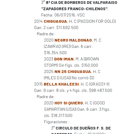
3°
8ª CIA DE BOMBEROS DE VALPARAISO
"ZAPADORES FRANCO-CHILENOS"
,
Fecha: 06/07/2016, VSC
2014
CHIGUAGUA
, H, C (PASSION FOR GOLD)
Gan. 2 carr. $11.692.500
Madre de:
2020
NEGRO MALDONAO
, M, C
(ZAWRAQ (IRE)) Gan. 6 carr.
$16.354.500
2023
DON IMAN
, M, A (BROWN
STORM) Sin figs. cls. $150.000
2025
NN 25 CHIGUAGUA
, H, C
(MILES D (USA)) No corrió $0
2015
BELLA KHALEESI
, H, C (GRASSY II)
Gan. 9 carr. 8 cls. y 4 figs. cls. $98.487.500
Madre de:
2020
HOY SI QUIERO
, H, C (GOOD
SAMARITAN (USA)) Gan. 6 carr. 3 figs.
cls. $18.317.500
Figuraciones :
3°
CIRCULO DE DUEÑOS F. S. DE