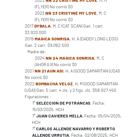
2022
NN 22 CRISTINE MY LOVE
, M, M
(FLYER) No corrió $0
2023
NN 23 CRISTINE MY LOVE
, M, C
(FLYER) No corrió $0
2017
DYBALA
, M, C (CAT SCAN) Gan. 1 carr.
$3.920.000
2019
MAGICA SONRISA
, H, A (DADDY LONG LEGS)
Gan. 2 carr. $9.062.500
Madre de:
2024
NN 24 MAGICA SONRISA
, M, C
(AHORA II) No corrió $0
2021
NN 21 AUN ASI
, H, A (GOOD SAMARITAN (USA))
No corrió $0
2022
BOMBACHA VELOZ
, H, M (GOOD SAMARITAN
(USA)) Gan. 5 carr. 4 cls. y 2 figs. cls. $58.927.450
Figuraciones :
1°
SELECCION DE POTRANCAS
, Fecha:
15/03/2025, HCH
1°
JUAN CAVIERES MELLA
, Fecha: 05/04/2025,
HCH
1°
CARLOS ALLENDE NAVARRO Y ROBERTO
ALLENDE URRUTIA
, Fecha: 02/08/2025, HCH