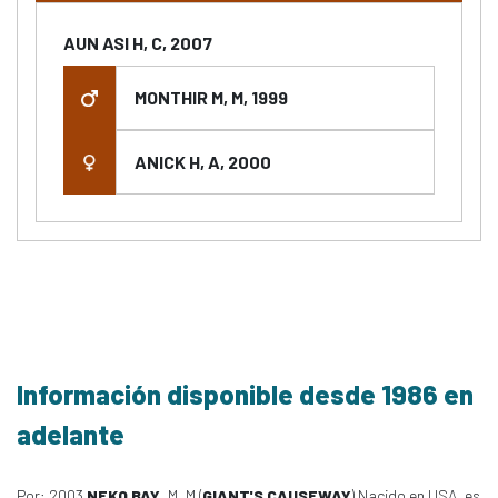
AUN ASI H, C, 2007
MONTHIR M, M, 1999
ANICK H, A, 2000
Información disponible desde 1986 en
adelante
Por: 2003
NEKO BAY
, M, M (
GIANT'S CAUSEWAY
) Nacido en USA, es