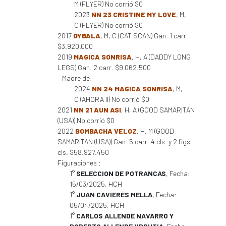
M (FLYER) No corrió $0
2023
NN 23 CRISTINE MY LOVE
, M,
C (FLYER) No corrió $0
2017
DYBALA
, M, C (CAT SCAN) Gan. 1 carr.
$3.920.000
2019
MAGICA SONRISA
, H, A (DADDY LONG
LEGS) Gan. 2 carr. $9.062.500
Madre de:
2024
NN 24 MAGICA SONRISA
, M,
C (AHORA II) No corrió $0
2021
NN 21 AUN ASI
, H, A (GOOD SAMARITAN
(USA)) No corrió $0
2022
BOMBACHA VELOZ
, H, M (GOOD
SAMARITAN (USA)) Gan. 5 carr. 4 cls. y 2 figs.
cls. $58.927.450
Figuraciones :
1°
SELECCION DE POTRANCAS
, Fecha:
15/03/2025, HCH
1°
JUAN CAVIERES MELLA
, Fecha:
05/04/2025, HCH
1°
CARLOS ALLENDE NAVARRO Y