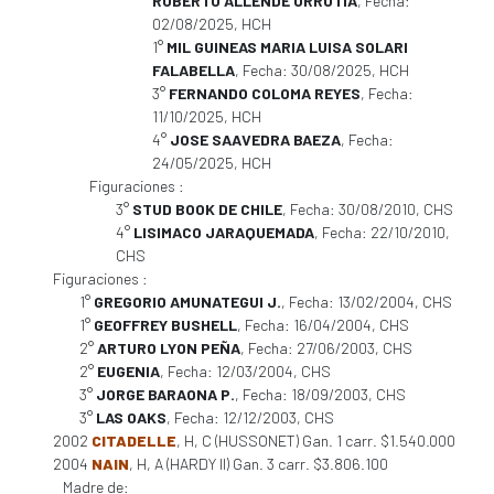
ROBERTO ALLENDE URRUTIA
, Fecha:
02/08/2025, HCH
1°
MIL GUINEAS MARIA LUISA SOLARI
FALABELLA
, Fecha: 30/08/2025, HCH
3°
FERNANDO COLOMA REYES
, Fecha:
11/10/2025, HCH
4°
JOSE SAAVEDRA BAEZA
, Fecha:
24/05/2025, HCH
Figuraciones :
3°
STUD BOOK DE CHILE
, Fecha: 30/08/2010, CHS
4°
LISIMACO JARAQUEMADA
, Fecha: 22/10/2010,
CHS
Figuraciones :
1°
GREGORIO AMUNATEGUI J.
, Fecha: 13/02/2004, CHS
1°
GEOFFREY BUSHELL
, Fecha: 16/04/2004, CHS
2°
ARTURO LYON PEÑA
, Fecha: 27/06/2003, CHS
2°
EUGENIA
, Fecha: 12/03/2004, CHS
3°
JORGE BARAONA P.
, Fecha: 18/09/2003, CHS
3°
LAS OAKS
, Fecha: 12/12/2003, CHS
2002
CITADELLE
, H, C (HUSSONET) Gan. 1 carr. $1.540.000
2004
NAIN
, H, A (HARDY II) Gan. 3 carr. $3.806.100
Madre de: