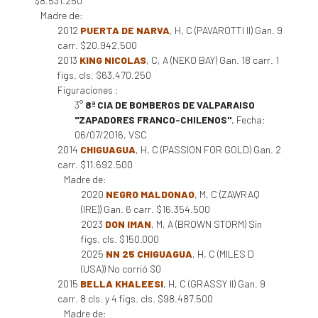
$8.531.250
Madre de:
2012
PUERTA DE NARVA
, H, C (PAVAROTTI II) Gan. 9
carr. $20.942.500
2013
KING NICOLAS
, C, A (NEKO BAY) Gan. 18 carr. 1
figs. cls. $63.470.250
Figuraciones :
3°
8ª CIA DE BOMBEROS DE VALPARAISO
"ZAPADORES FRANCO-CHILENOS"
, Fecha:
06/07/2016, VSC
2014
CHIGUAGUA
, H, C (PASSION FOR GOLD) Gan. 2
carr. $11.692.500
Madre de:
2020
NEGRO MALDONAO
, M, C (ZAWRAQ
(IRE)) Gan. 6 carr. $16.354.500
2023
DON IMAN
, M, A (BROWN STORM) Sin
figs. cls. $150.000
2025
NN 25 CHIGUAGUA
, H, C (MILES D
(USA)) No corrió $0
2015
BELLA KHALEESI
, H, C (GRASSY II) Gan. 9
carr. 8 cls. y 4 figs. cls. $98.487.500
Madre de: