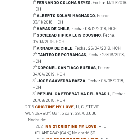
1°
FERNANDO COLOMA REYES
, Fecha: 13/10/2018,
HCH
1°
ALBERTO SOLARI MAGNASCO
, Fecha:
03/11/2018, HCH
1°
HARAS DE CHILE
, Fecha: 08/12/2018, HCH
1°
SOCIEDAD HIPICA LUIS COUSINO
, Fecha:
07/03/2019, HCH
1°
ARMADA DE CHILE
, Fecha: 25/04/2019, HCH
2°
TANTEO DE POTRANCAS
, Fecha: 23/06/2018,
HCH
2°
CORONEL SANTIAGO BUERAS
, Fecha:
04/04/2019, HCH
3°
JOSE SAAVEDRA BAEZA
, Fecha: 05/05/2018,
HCH
3°
REPUBLICA FEDERATIVA DEL BRASIL
, Fecha:
20/09/2018, HCH
2016
CRISTINE MY LOVE
, H, C (STEVIE
WONDERBOY) Gan. 3 carr. $9.700.000
Madre de:
2021
NN 21 CRISTINE MY LOVE
, H, C
(FLAMEAWAY (CAN)) No corrió $0