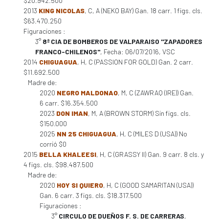
$20.942.500
2013
KING NICOLAS
, C, A (NEKO BAY) Gan. 18 carr. 1 figs. cls.
$63.470.250
Figuraciones :
3°
8ª CIA DE BOMBEROS DE VALPARAISO "ZAPADORES
FRANCO-CHILENOS"
, Fecha: 06/07/2016, VSC
2014
CHIGUAGUA
, H, C (PASSION FOR GOLD) Gan. 2 carr.
$11.692.500
Madre de:
2020
NEGRO MALDONAO
, M, C (ZAWRAQ (IRE)) Gan.
6 carr. $16.354.500
2023
DON IMAN
, M, A (BROWN STORM) Sin figs. cls.
$150.000
2025
NN 25 CHIGUAGUA
, H, C (MILES D (USA)) No
corrió $0
2015
BELLA KHALEESI
, H, C (GRASSY II) Gan. 9 carr. 8 cls. y
4 figs. cls. $98.487.500
Madre de:
2020
HOY SI QUIERO
, H, C (GOOD SAMARITAN (USA))
Gan. 6 carr. 3 figs. cls. $18.317.500
Figuraciones :
3°
CIRCULO DE DUEÑOS F. S. DE CARRERAS
,