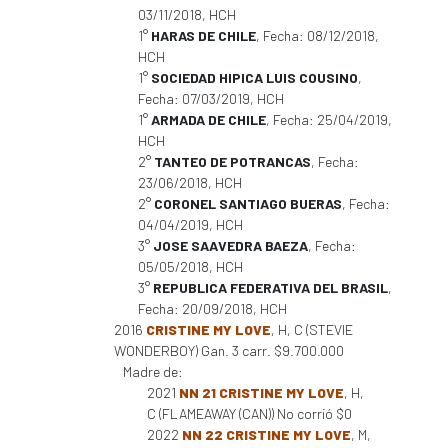
03/11/2018, HCH
1°
HARAS DE CHILE
, Fecha: 08/12/2018,
HCH
1°
SOCIEDAD HIPICA LUIS COUSINO
,
Fecha: 07/03/2019, HCH
1°
ARMADA DE CHILE
, Fecha: 25/04/2019,
HCH
2°
TANTEO DE POTRANCAS
, Fecha:
23/06/2018, HCH
2°
CORONEL SANTIAGO BUERAS
, Fecha:
04/04/2019, HCH
3°
JOSE SAAVEDRA BAEZA
, Fecha:
05/05/2018, HCH
3°
REPUBLICA FEDERATIVA DEL BRASIL
,
Fecha: 20/09/2018, HCH
2016
CRISTINE MY LOVE
, H, C (STEVIE
WONDERBOY) Gan. 3 carr. $9.700.000
Madre de:
2021
NN 21 CRISTINE MY LOVE
, H,
C (FLAMEAWAY (CAN)) No corrió $0
2022
NN 22 CRISTINE MY LOVE
, M,