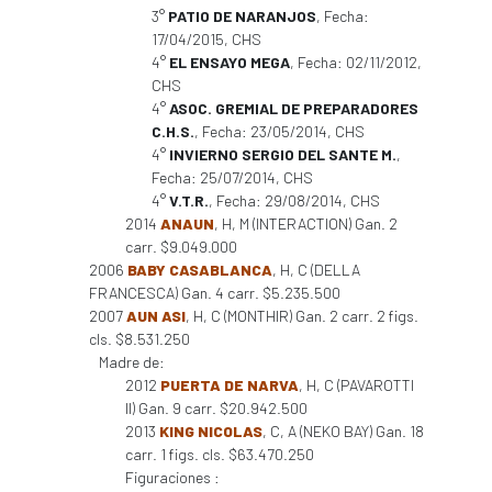
3°
PATIO DE NARANJOS
, Fecha:
17/04/2015, CHS
4°
EL ENSAYO MEGA
, Fecha: 02/11/2012,
CHS
4°
ASOC. GREMIAL DE PREPARADORES
C.H.S.
, Fecha: 23/05/2014, CHS
4°
INVIERNO SERGIO DEL SANTE M.
,
Fecha: 25/07/2014, CHS
4°
V.T.R.
, Fecha: 29/08/2014, CHS
2014
ANAUN
, H, M (INTERACTION) Gan. 2
carr. $9.049.000
2006
BABY CASABLANCA
, H, C (DELLA
FRANCESCA) Gan. 4 carr. $5.235.500
2007
AUN ASI
, H, C (MONTHIR) Gan. 2 carr. 2 figs.
cls. $8.531.250
Madre de:
2012
PUERTA DE NARVA
, H, C (PAVAROTTI
II) Gan. 9 carr. $20.942.500
2013
KING NICOLAS
, C, A (NEKO BAY) Gan. 18
carr. 1 figs. cls. $63.470.250
Figuraciones :