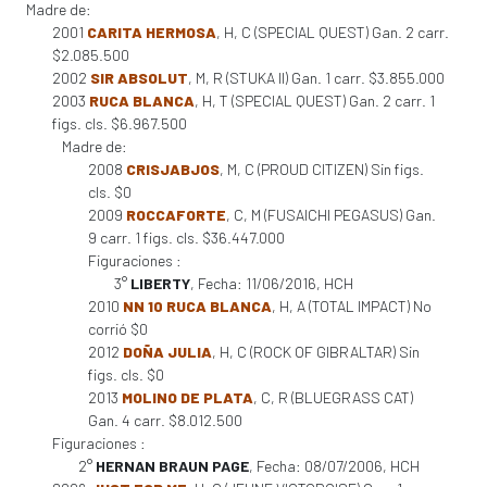
Madre de:
2001
CARITA HERMOSA
, H, C (SPECIAL QUEST) Gan. 2 carr.
$2.085.500
2002
SIR ABSOLUT
, M, R (STUKA II) Gan. 1 carr. $3.855.000
2003
RUCA BLANCA
, H, T (SPECIAL QUEST) Gan. 2 carr. 1
figs. cls. $6.967.500
Madre de:
2008
CRISJABJOS
, M, C (PROUD CITIZEN) Sin figs.
cls. $0
2009
ROCCAFORTE
, C, M (FUSAICHI PEGASUS) Gan.
9 carr. 1 figs. cls. $36.447.000
Figuraciones :
3°
LIBERTY
, Fecha: 11/06/2016, HCH
2010
NN 10 RUCA BLANCA
, H, A (TOTAL IMPACT) No
corrió $0
2012
DOÑA JULIA
, H, C (ROCK OF GIBRALTAR) Sin
figs. cls. $0
2013
MOLINO DE PLATA
, C, R (BLUEGRASS CAT)
Gan. 4 carr. $8.012.500
Figuraciones :
2°
HERNAN BRAUN PAGE
, Fecha: 08/07/2006, HCH