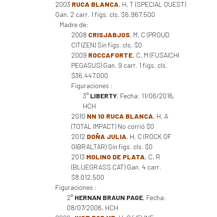
2003
RUCA BLANCA
, H, T (SPECIAL QUEST)
Gan. 2 carr. 1 figs. cls. $6.967.500
Madre de:
2008
CRISJABJOS
, M, C (PROUD
CITIZEN) Sin figs. cls. $0
2009
ROCCAFORTE
, C, M (FUSAICHI
PEGASUS) Gan. 9 carr. 1 figs. cls.
$36.447.000
Figuraciones :
3°
LIBERTY
, Fecha: 11/06/2016,
HCH
2010
NN 10 RUCA BLANCA
, H, A
(TOTAL IMPACT) No corrió $0
2012
DOÑA JULIA
, H, C (ROCK OF
GIBRALTAR) Sin figs. cls. $0
2013
MOLINO DE PLATA
, C, R
(BLUEGRASS CAT) Gan. 4 carr.
$8.012.500
Figuraciones :
2°
HERNAN BRAUN PAGE
, Fecha:
08/07/2006, HCH