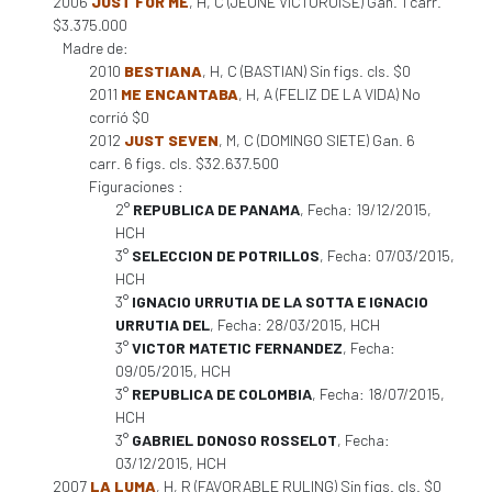
2006
JUST FOR ME
, H, C (JEUNE VICTOROISE) Gan. 1 carr.
$3.375.000
Madre de:
2010
BESTIANA
, H, C (BASTIAN) Sin figs. cls. $0
2011
ME ENCANTABA
, H, A (FELIZ DE LA VIDA) No
corrió $0
2012
JUST SEVEN
, M, C (DOMINGO SIETE) Gan. 6
carr. 6 figs. cls. $32.637.500
Figuraciones :
2°
REPUBLICA DE PANAMA
, Fecha: 19/12/2015,
HCH
3°
SELECCION DE POTRILLOS
, Fecha: 07/03/2015,
HCH
3°
IGNACIO URRUTIA DE LA SOTTA E IGNACIO
URRUTIA DEL
, Fecha: 28/03/2015, HCH
3°
VICTOR MATETIC FERNANDEZ
, Fecha:
09/05/2015, HCH
3°
REPUBLICA DE COLOMBIA
, Fecha: 18/07/2015,
HCH
3°
GABRIEL DONOSO ROSSELOT
, Fecha:
03/12/2015, HCH
2007
LA LUMA
, H, R (FAVORABLE RULING) Sin figs. cls. $0