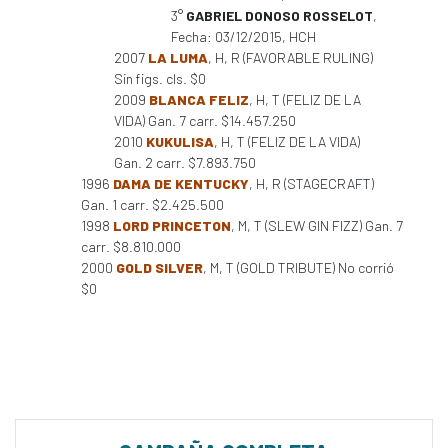
3°
GABRIEL DONOSO ROSSELOT
,
Fecha: 03/12/2015, HCH
2007
LA LUMA
, H, R (FAVORABLE RULING)
Sin figs. cls. $0
2009
BLANCA FELIZ
, H, T (FELIZ DE LA
VIDA) Gan. 7 carr. $14.457.250
2010
KUKULISA
, H, T (FELIZ DE LA VIDA)
Gan. 2 carr. $7.893.750
1996
DAMA DE KENTUCKY
, H, R (STAGECRAFT)
Gan. 1 carr. $2.425.500
1998
LORD PRINCETON
, M, T (SLEW GIN FIZZ) Gan. 7
carr. $8.810.000
2000
GOLD SILVER
, M, T (GOLD TRIBUTE) No corrió
$0