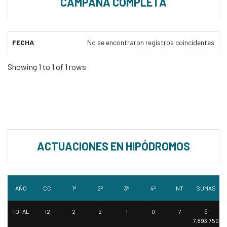
CAMPAÑA COMPLETA
FECHA
No se encontraron registros coincidentes
Showing 1 to 1 of 1 rows
ACTUACIONES EN HIPÓDROMOS
AÑO
CC
1º
2º
3º
4º
NT
SUMAS
TOTAL
12
2
2
1
0
7
$
7.893.750