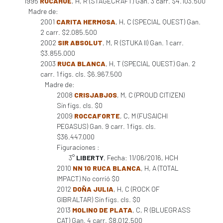
1995
RUCAHUE
, H, R (STAGECRAFT) Gan. 3 carr. $4.103.500
Madre de:
2001
CARITA HERMOSA
, H, C (SPECIAL QUEST) Gan.
2 carr. $2.085.500
2002
SIR ABSOLUT
, M, R (STUKA II) Gan. 1 carr.
$3.855.000
2003
RUCA BLANCA
, H, T (SPECIAL QUEST) Gan. 2
carr. 1 figs. cls. $6.967.500
Madre de:
2008
CRISJABJOS
, M, C (PROUD CITIZEN)
Sin figs. cls. $0
2009
ROCCAFORTE
, C, M (FUSAICHI
PEGASUS) Gan. 9 carr. 1 figs. cls.
$36.447.000
Figuraciones :
3°
LIBERTY
, Fecha: 11/06/2016, HCH
2010
NN 10 RUCA BLANCA
, H, A (TOTAL
IMPACT) No corrió $0
2012
DOÑA JULIA
, H, C (ROCK OF
GIBRALTAR) Sin figs. cls. $0
2013
MOLINO DE PLATA
, C, R (BLUEGRASS
CAT) Gan. 4 carr. $8.012.500