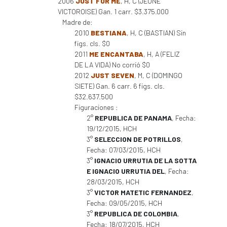
2006
JUST FOR ME
, H, C (JEUNE
VICTOROISE) Gan. 1 carr. $3.375.000
Madre de:
2010
BESTIANA
, H, C (BASTIAN) Sin
figs. cls. $0
2011
ME ENCANTABA
, H, A (FELIZ
DE LA VIDA) No corrió $0
2012
JUST SEVEN
, M, C (DOMINGO
SIETE) Gan. 6 carr. 6 figs. cls.
$32.637.500
Figuraciones :
2°
REPUBLICA DE PANAMA
, Fecha:
19/12/2015, HCH
3°
SELECCION DE POTRILLOS
,
Fecha: 07/03/2015, HCH
3°
IGNACIO URRUTIA DE LA SOTTA
E IGNACIO URRUTIA DEL
, Fecha:
28/03/2015, HCH
3°
VICTOR MATETIC FERNANDEZ
,
Fecha: 09/05/2015, HCH
3°
REPUBLICA DE COLOMBIA
,
Fecha: 18/07/2015, HCH