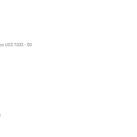
ios US$ 7.033.- $0
0