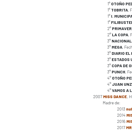
1°
OTOÑO PED
1°
TOBRITA
, 
1°
I. MUNICI
1°
FILIBUSTE
2°
PRIMAVERA
2°
LA COPA
, 
3°
NACIONAL
3°
MEGA
, Fec
3°
DIARIO EL
3°
ESTADOS 
3°
COPA DE 
3°
PUNCH
, F
4°
OTOÑO PED
4°
JUAN UNZ
4°
VAMOS A L
2007
MISS DANCE
, 
Madre de:
2013
nul
2014
MI
2016
MI
2017
MR