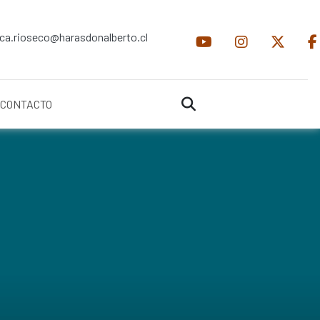
ica.rioseco@harasdonalberto.cl
CONTACTO