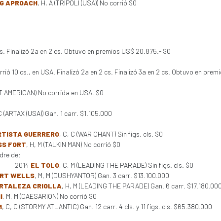
NG APROACH
, H, A (TRIPOLI (USA)) No corrió $0
cs. Finalizó 2a en 2 cs. Obtuvo en premios US$ 20.875.- $0
rió 10 cs., en USA. Finalizó 2a en 2 cs. Finalizó 3a en 2 cs. Obtuvo en prem
ET AMERICAN) No corrida en USA. $0
 C (ARTAX (USA)) Gan. 1 carr. $1.105.000
RTISTA GUERRERO
, C, C (WAR CHANT) Sin figs. cls. $0
SS FORT
, H, M (TALKIN MAN) No corrió $0
dre de:
2014
EL TOLO
, C, M (LEADING THE PARADE) Sin figs. cls. $0
RT WELLS
, M, M (DUSHYANTOR) Gan. 3 carr. $13.100.000
RTALEZA CRIOLLA
, H, M (LEADING THE PARADE) Gan. 6 carr. $17.180.00
l
, M, M (CAESARION) No corrió $0
M
, C, C (STORMY ATLANTIC) Gan. 12 carr. 4 cls. y 11 figs. cls. $65.380.000