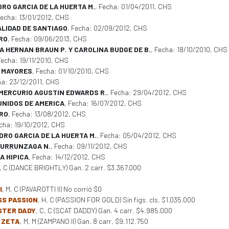
RO GARCIA DE LA HUERTA M.
, Fecha: 01/04/2011, CHS
Fecha: 13/01/2012, CHS
PALIDAD DE SANTIAGO
, Fecha: 02/09/2012, CHS
RO
, Fecha: 09/06/2013, CHS
 HERNAN BRAUN P. Y CAROLINA BUDGE DE B.
, Fecha: 18/10/2010, CHS
Fecha: 19/11/2010, CHS
 MAYORES
, Fecha: 01/10/2010, CHS
ha: 23/12/2011, CHS
 MERCURIO AGUSTIN EDWARDS R.
, Fecha: 29/04/2012, CHS
UNIDOS DE AMERICA
, Fecha: 16/07/2012, CHS
ORO
, Fecha: 13/08/2012, CHS
echa: 19/10/2012, CHS
RO GARCIA DE LA HUERTA M.
, Fecha: 05/04/2012, CHS
URRUNZAGA N.
, Fecha: 09/11/2012, CHS
A HIPICA
, Fecha: 14/12/2012, CHS
H, C (DANCE BRIGHTLY) Gan. 2 carr. $3.367.000
l
, M, C (PAVAROTTI II) No corrió $0
SS PASSION
, H, C (PASSION FOR GOLD) Sin figs. cls. $1.035.000
STER DADY
, C, C (SCAT DADDY) Gan. 4 carr. $4.985.000
 ZETA
, M, M (ZAMPANO II) Gan. 8 carr. $9.112.750