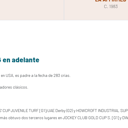
C. 1983
6 en adelante
 en USA, es padre a la fecha de 283 crías.
nadores clásicos.
DERS' CUP JUVENILE TURF [G1];UAE Derby (G2) y HOWCROFT INDUSTRIAL SU
obtuvo dos terceros lugares en JOCKEY CLUB GOLD CUP S. [G1] y DWYER