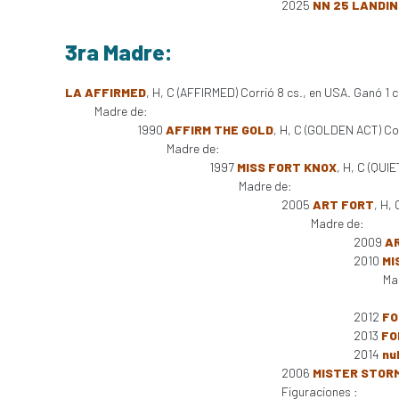
2025
NN 25 LANDI
3ra Madre:
LA AFFIRMED
, H, C (AFFIRMED) Corrió 8 cs., en USA. Ganó 1 
Madre de:
1990
AFFIRM THE GOLD
, H, C (GOLDEN ACT) Cor
Madre de:
1997
MISS FORT KNOX
, H, C (QUI
Madre de:
2005
ART FORT
, H,
Madre de:
2009
A
2010
MI
Ma
2012
FO
2013
FO
2014
nul
2006
MISTER STOR
Figuraciones :