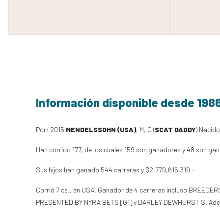
Información disponible desde 198
Por: 2015
MENDELSSOHN (USA)
, M, C (
SCAT DADDY
) Nacido
Han corrido 177, de los cuales 159 son ganadores y 48 son ga
Sus hijos han ganado 544 carreras y $2,779,616,319.-
Corrió 7 cs., en USA. Ganador de 4 carreras incluso BREE
PRESENTED BY NYRA BETS [G1] y DARLEY DEWHURST S. Además 