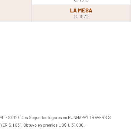
LA MESA
C. 1970
PPLIES (G2), Dos Segundos lugares en RUNHAPPY TRAVERS S.
 S. [G3]. Obtuvo en premios US$ 1.131.000.-