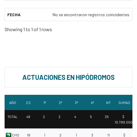
FECHA
No se encontraron registros coincidentes
Showing 1 to 1 of 1 rows
ACTUACIONES EN HIPÓDROMOS
AÑO
CC
1º
2º
3º
4º
NT
SUMAS
TOTAL
48
2
2
4
5
35
$
10.789.000
CHS
18
1
2
1
3
11
$