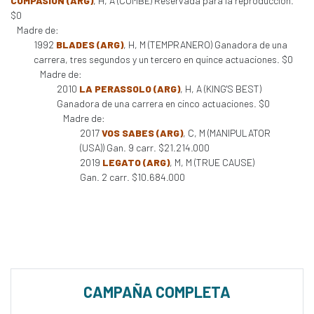
COMPASION (ARG)
, H, A (COMBE) Reservada para la reproducción.
$0
Madre de:
1992
BLADES (ARG)
, H, M (TEMPRANERO) Ganadora de una
carrera, tres segundos y un tercero en quince actuaciones. $0
Madre de:
2010
LA PERASSOLO (ARG)
, H, A (KING'S BEST)
Ganadora de una carrera en cinco actuaciones. $0
Madre de:
2017
VOS SABES (ARG)
, C, M (MANIPULATOR
(USA)) Gan. 9 carr. $21.214.000
2019
LEGATO (ARG)
, M, M (TRUE CAUSE)
Gan. 2 carr. $10.684.000
CAMPAÑA COMPLETA