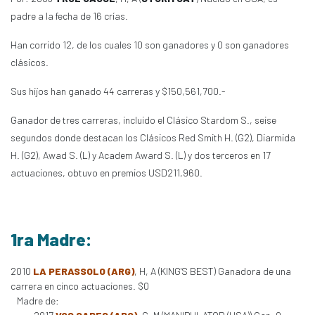
padre a la fecha de 16 crías.
Han corrido 12, de los cuales 10 son ganadores y 0 son ganadores
clásicos.
Sus hijos han ganado 44 carreras y $150,561,700.-
Ganador de tres carreras, incluido el Clásico Stardom S., seise
segundos donde destacan los Clásicos Red Smith H. (G2), Diarmida
H. (G2), Awad S. (L) y Academ Award S. (L) y dos terceros en 17
actuaciones, obtuvo en premios USD211,960.
1ra Madre:
2010
LA PERASSOLO (ARG)
, H, A (KING'S BEST) Ganadora de una
carrera en cinco actuaciones. $0
Madre de: