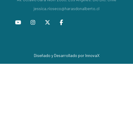
jessica.rioseco@harasdonalberto.cl
Diseñado y Desarrollado por InnovaX