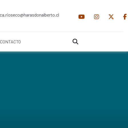
ica.rioseco@harasdonalberto.cl
CONTACTO