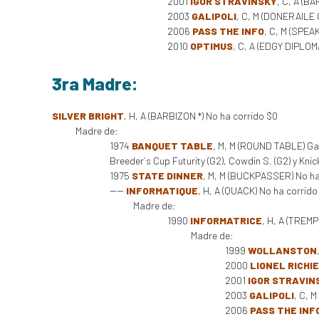
2001
IGOR STRAVINSKY
, C, A (B
2003
GALIPOLI
, C, M (DONERAILE 
2006
PASS THE INFO
, C, M (SPEA
2010
OPTIMUS
, C, A (EDGY DIPLOM
3ra Madre:
SILVER BRIGHT
, H, A (BARBIZON *) No ha corrido $0
Madre de:
1974
BANQUET TABLE
, M, M (ROUND TABLE) Gana
Breeder´s Cup Futurity (G2), Cowdin S. (G2) y Kn
1975
STATE DINNER
, M, M (BUCKPASSER) No ha
----
INFORMATIQUE
, H, A (QUACK) No ha corrido
Madre de:
1990
INFORMATRICE
, H, A (TREM
Madre de:
1999
WOLLANSTON
2000
LIONEL RICHIE
2001
IGOR STRAVIN
2003
GALIPOLI
, C, 
2006
PASS THE INF