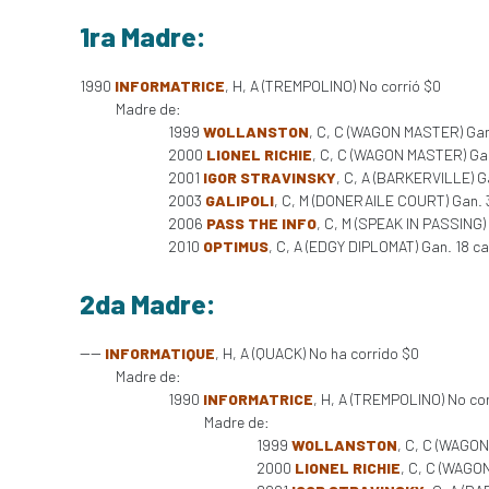
1ra Madre:
1990
INFORMATRICE
, H, A (TREMPOLINO) No corrió $0
Madre de:
1999
WOLLANSTON
, C, C (WAGON MASTER) Gan
2000
LIONEL RICHIE
, C, C (WAGON MASTER) Gan
2001
IGOR STRAVINSKY
, C, A (BARKERVILLE) G
2003
GALIPOLI
, C, M (DONERAILE COURT) Gan. 3
2006
PASS THE INFO
, C, M (SPEAK IN PASSING)
2010
OPTIMUS
, C, A (EDGY DIPLOMAT) Gan. 18 c
2da Madre:
----
INFORMATIQUE
, H, A (QUACK) No ha corrido $0
Madre de:
1990
INFORMATRICE
, H, A (TREMPOLINO) No cor
Madre de:
1999
WOLLANSTON
, C, C (WAGON
2000
LIONEL RICHIE
, C, C (WAGO