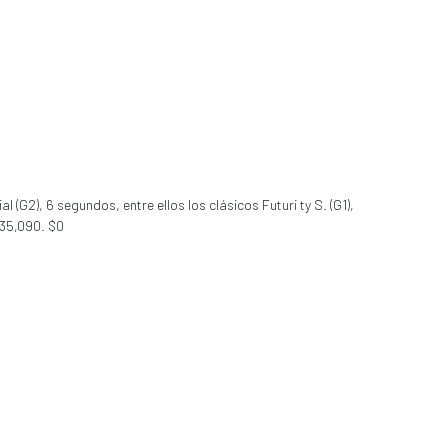
(G2), 6 segundos, entre ellos los clásicos Futuri ty S. (G1),
235,090. $0