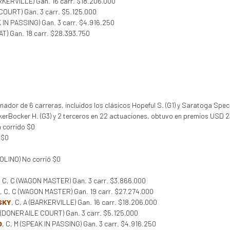
ARKERVILLE) Gan. 16 carr. $18.206.000
COURT) Gan. 3 carr. $5.125.000
K IN PASSING) Gan. 3 carr. $4.916.250
AT) Gan. 18 carr. $28.393.750
dor de 6 carreras, incluidos los clásicos Hopeful S. (G1) y Saratoga Special 
ickerBocker H. (G3) y 2 terceros en 22 actuaciones, obtuvo en premios USD 
 corrido $0
 $0
POLINO) No corrió $0
, C, C (WAGON MASTER) Gan. 3 carr. $3.866.000
, C, C (WAGON MASTER) Gan. 19 carr. $27.274.000
SKY
, C, A (BARKERVILLE) Gan. 16 carr. $18.206.000
M (DONERAILE COURT) Gan. 3 carr. $5.125.000
O
, C, M (SPEAK IN PASSING) Gan. 3 carr. $4.916.250