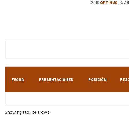
2010
OPTIMUS
, C, A
FECHA
PRESENTACIONES
POSICIÓN
PES
Showing 1 to 1 of 1 rows