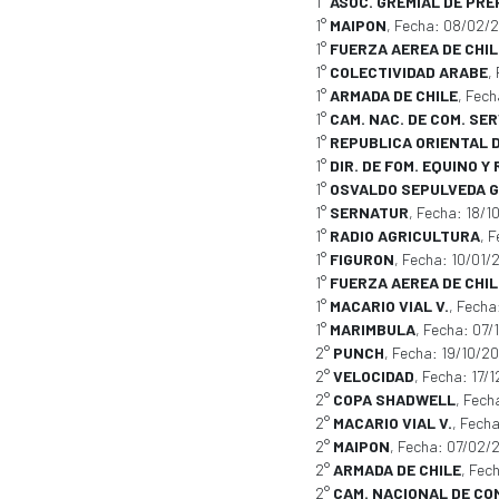
1°
ASOC. GREMIAL DE PRE
1°
MAIPON
, Fecha: 08/02/
1°
FUERZA AEREA DE CHIL
1°
COLECTIVIDAD ARABE
,
1°
ARMADA DE CHILE
, Fec
1°
CAM. NAC. DE COM. SER
1°
REPUBLICA ORIENTAL 
1°
DIR. DE FOM. EQUINO 
1°
OSVALDO SEPULVEDA G
1°
SERNATUR
, Fecha: 18/1
1°
RADIO AGRICULTURA
, 
1°
FIGURON
, Fecha: 10/01/
1°
FUERZA AEREA DE CHIL
1°
MACARIO VIAL V.
, Fech
1°
MARIMBULA
, Fecha: 07/
2°
PUNCH
, Fecha: 19/10/2
2°
VELOCIDAD
, Fecha: 17/
2°
COPA SHADWELL
, Fech
2°
MACARIO VIAL V.
, Fech
2°
MAIPON
, Fecha: 07/02/
2°
ARMADA DE CHILE
, Fec
2°
CAM. NACIONAL DE COM