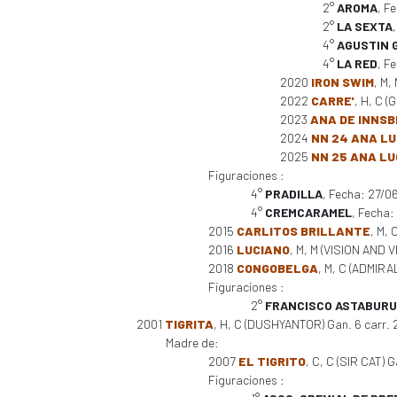
2°
AROMA
, F
2°
LA SEXTA
4°
AGUSTIN 
4°
LA RED
, F
2020
IRON SWIM
, M,
2022
CARRE'
, H, C 
2023
ANA DE INNS
2024
NN 24 ANA LU
2025
NN 25 ANA LU
Figuraciones :
4°
PRADILLA
, Fecha: 27/0
4°
CREMCARAMEL
, Fecha
2015
CARLITOS BRILLANTE
, M,
2016
LUCIANO
, M, M (VISION AND V
2018
CONGOBELGA
, M, C (ADMIRAL
Figuraciones :
2°
FRANCISCO ASTABURU
2001
TIGRITA
, H, C (DUSHYANTOR) Gan. 6 carr. 2 
Madre de:
2007
EL TIGRITO
, C, C (SIR CAT) G
Figuraciones :