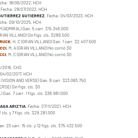
echa: 18/06/2022, HCH
, Fecha: 28/07/2022, HCH
GUTIERREZ GUTIERREZ
, Fecha: 04/03/2023, HCH
echa: 09/10/2025, HCH
 M (ADMIRAL) Gan. 5 carr. $15.346.000
(GRAN VILLANO) Sin figs. cls. $289.500
BRUCK
, H, C (GRAN VILLANO) Gan. 1 carr. $2.407.500
CCI
, M, A (GRAN VILLANO) No corrió $0
CCI
, M, C (GRAN VILLANO) No corrió $0
6/2016, CHS
: 04/02/2017, HCH
 C (VISION AND VERSE) Gan. 8 carr. $23.083.750
ERSE) Sin figs. cls. $0
) Gan. 7 carr. 1 figs. cls. $38.981.000
AGA ARIZTIA
, Fecha: 27/11/2021, HCH
cls. y 7 figs. cls. $29.281.000
an. 23 carr. 15 cls. y 12 figs. cls. $75.432.500