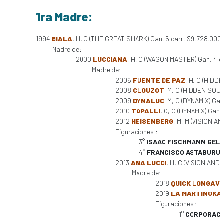
1ra Madre:
1994
BIALA
, H, C (THE GREAT SHARK) Gan. 5 carr. $9.728.00
Madre de:
2000
LUCCIANA
, H, C (WAGON MASTER) Gan. 4 
Madre de:
2006
FUENTE DE PAZ
, H, C (HID
2008
CLOUZOT
, M, C (HIDDEN SOUR
2009
DYNALUC
, M, C (DYNAMIX) Ga
2010
TOPALLI
, C, C (DYNAMIX) Gan
2012
HEISENBERG
, M, M (VISION A
Figuraciones :
3°
ISAAC FISCHMANN GE
4°
FRANCISCO ASTABURU
2013
ANA LUCCI
, H, C (VISION AND
Madre de:
2018
QUICK LONGAV
2019
LA MARTINOK
Figuraciones :
1°
CORPORAC