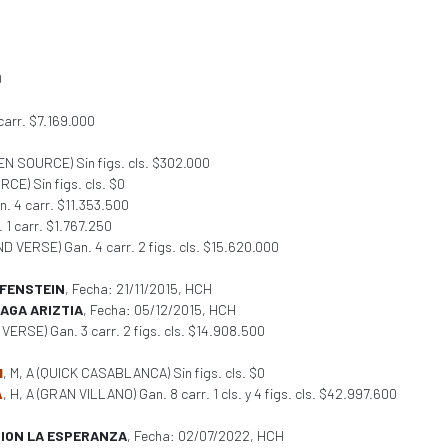
0
carr. $7.169.000
DEN SOURCE) Sin figs. cls. $302.000
CE) Sin figs. cls. $0
n. 4 carr. $11.353.500
. 1 carr. $1.767.250
ND VERSE) Gan. 4 carr. 2 figs. cls. $15.620.000
LFENSTEIN
, Fecha: 21/11/2015, HCH
AGA ARIZTIA
, Fecha: 05/12/2015, HCH
 VERSE) Gan. 3 carr. 2 figs. cls. $14.908.500
I
, M, A (QUICK CASABLANCA) Sin figs. cls. $0
A
, H, A (GRAN VILLANO) Gan. 8 carr. 1 cls. y 4 figs. cls. $42.997.600
ION LA ESPERANZA
, Fecha: 02/07/2022, HCH