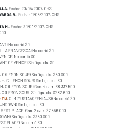
ELLA
, Fecha: 20/05/2007, CHS
WARDS R.
, Fecha: 11/06/2007, CHS
TA M.
, Fecha: 30/04/2007, CHS
.000
ANT) No corrió $0
DELLA FRANCESCA) No corrió $0
VENICE) No corrió $0
ANT OF VENICE) Sin figs. cls. $0
H, C (LEMON SOUR) Sin figs. cls. $60.000
, H, C (LEMON SOUR) Sin figs. cls. $0
, M, C (LEMON SOUR) Gan. 4 carr. $8.337.500
M, C (LEMON SOUR) Sin figs. cls. $282.600
 TU
, C, M (MUSTAAQEEM (AUS)) No corrió $0
SUNDOWN) Sin figs. cls. $0
T BEST PLACE) Gan. 2 carr. $7.566.000
DOWN) Sin figs. cls. $360.000
BEST PLACE) No corrió $0