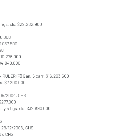
 figs. cls. $22.282.900
00.000
$1.037.500
 $0
$10.276.000
 $4.840.000
N RULER (P)) Gan. 5 carr. $16.293.500
ls. $7.200.000
/05/2004, CHS
 $277.000
s. y 6 figs. cls. $32.690.000
HS
: 29/12/2006, CHS
07, CHS