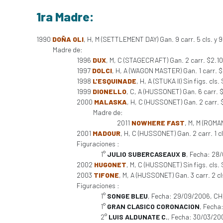
1ra Madre:
1990
DOÑA OLI
, H, M (SETTLEMENT DAY) Gan. 9 carr. 5 cls. y 9
Madre de:
1996
DUX
, M, C (STAGECRAFT) Gan. 2 carr. $2.1
1997
DOLCI
, H, A (WAGON MASTER) Gan. 1 carr. 
1998
L'ESQUINADE
, H, A (STUKA II) Sin figs. cls.
1999
DIONELLO
, C, A (HUSSONET) Gan. 6 carr. 
2000
MALASKA
, H, C (HUSSONET) Gan. 2 carr.
Madre de:
2011
NOWHERE FAST
, M, M (ROMA
2001
MADOUR
, H, C (HUSSONET) Gan. 2 carr. 1 c
Figuraciones :
1°
JULIO SUBERCASEAUX B
, Fecha: 28
2002
HUGONET
, M, C (HUSSONET) Sin figs. cls.
2003
TIFONE
, M, A (HUSSONET) Gan. 3 carr. 2 cl
Figuraciones :
1°
SONGE BLEU
, Fecha: 29/09/2006, C
1°
GRAN CLASICO CORONACION
, Fecha
2°
LUIS ALDUNATE C.
, Fecha: 30/03/20