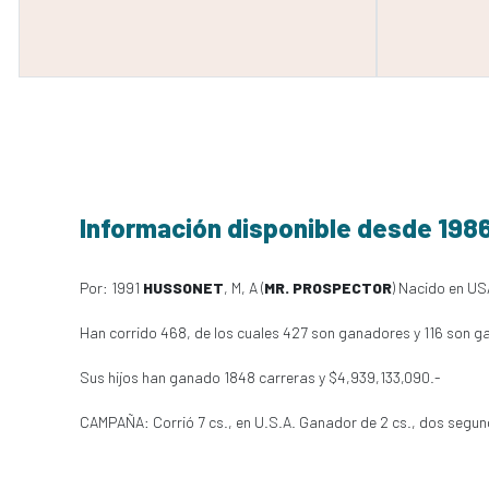
Información disponible desde 198
Por: 1991
HUSSONET
, M, A (
MR. PROSPECTOR
) Nacido en USA
Han corrido 468, de los cuales 427 son ganadores y 116 son g
Sus hijos han ganado 1848 carreras y $4,939,133,090.-
CAMPAÑA: Corrió 7 cs., en U.S.A. Ganador de 2 cs., dos segundos