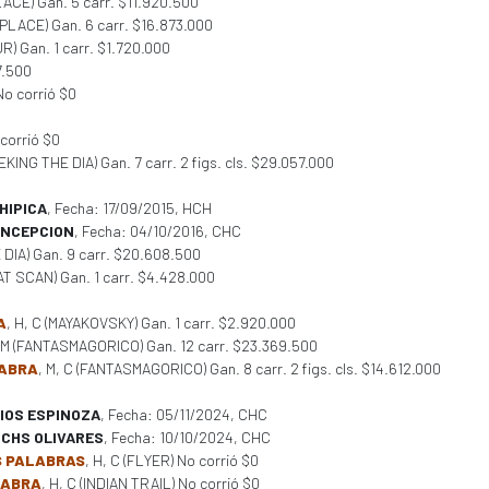
ACE) Gan. 5 carr. $11.920.500
PLACE) Gan. 6 carr. $16.873.000
R) Gan. 1 carr. $1.720.000
77.500
o corrió $0
 corrió $0
EEKING THE DIA) Gan. 7 carr. 2 figs. cls. $29.057.000
HIPICA
, Fecha: 17/09/2015, HCH
CONCEPCION
, Fecha: 04/10/2016, CHC
 DIA) Gan. 9 carr. $20.608.500
CAT SCAN) Gan. 1 carr. $4.428.000
A
, H, C (MAYAKOVSKY) Gan. 1 carr. $2.920.000
, M (FANTASMAGORICO) Gan. 12 carr. $23.369.500
LABRA
, M, C (FANTASMAGORICO) Gan. 8 carr. 2 figs. cls. $14.612.000
IOS ESPINOZA
, Fecha: 05/11/2024, CHC
ICHS OLIVARES
, Fecha: 10/10/2024, CHC
S PALABRAS
, H, C (FLYER) No corrió $0
LABRA
, H, C (INDIAN TRAIL) No corrió $0