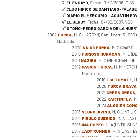
3°
EL ENSAYO
, Fecha: 01/11/2006, CHS
3°
CLUB HIPICO DE SANTIAGO-FALAB
3°
DIARIO EL MERCURIO - AGUSTIN ED
4°
EL DERBY
, Fecha: 04/02/2007, VSC
4°
OTOÑO-PEDRO GARCIA DE LA HUER
2004
FURKA
, H, C (HARDY II) Gan. 1 carr. $1.900
Madre de:
2009
NN 09 FURKA
, M, C (WAR CH
2010
FURIOSO HURACAN
, M, C (
2011
NAZIRA
, H, C (MERCHANT OF 
2012
PASION TURCA
, H, M (MERCH
Madre de:
2019
TIA TOMATE
, 
2020
TURCA BRAVA
2021
GREEN DRESS
2022
KARTINFLA
, 
2023
ALGUIEN COMO
2013
NEGRO DIVINO
, M, C (UNTIL 
2014
PIRULO QUERIDO
, M, A (LAS
2016
INA POPES
, H, A (UNTIL SUN
2017
LADY RUNNER
, H, A (LAST 