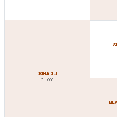
S
DOÑA OLI
C. 1990
BL