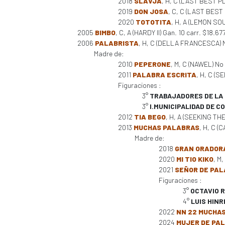
2018
SLAVJA
, H, C (LAST BEST PL
2019
DON JOSA
, C, C (LAST BEST 
2020
TOTOTITA
, H, A (LEMON SOU
2005
BIMBO
, C, A (HARDY II) Gan. 10 carr. $18.6
2006
PALABRISTA
, H, C (DELLA FRANCESCA) N
Madre de:
2010
PEPERONE
, M, C (NAWEL) No
2011
PALABRA ESCRITA
, H, C (S
Figuraciones :
3°
TRABAJADORES DE LA 
3°
I.MUNICIPALIDAD DE 
2012
TIA BEGO
, H, A (SEEKING THE
2013
MUCHAS PALABRAS
, H, C (
Madre de:
2018
GRAN ORADOR
2020
MI TIO KIKO
, M
2021
SEÑOR DE PA
Figuraciones :
3°
OCTAVIO R
4°
LUIS HINR
2022
NN 22 MUCHA
2024
MUJER DE PA