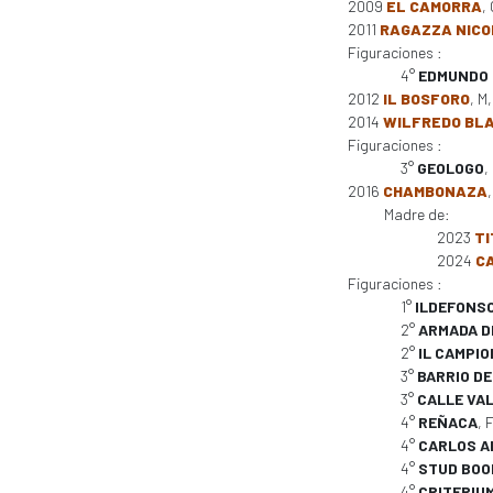
2009
EL CAMORRA
,
2011
RAGAZZA NIC
Figuraciones :
4°
EDMUNDO 
2012
IL BOSFORO
, M
2014
WILFREDO BL
Figuraciones :
3°
GEOLOGO
,
2016
CHAMBONAZA
Madre de:
2023
TI
2024
C
Figuraciones :
1°
ILDEFONSO
2°
ARMADA D
2°
IL CAMPIO
3°
BARRIO D
3°
CALLE VA
4°
REÑACA
, 
4°
CARLOS A
4°
STUD BOOK
4°
CRITERIU