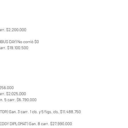
arr. $2.200.000
MBUS DAY) No corrió $0
arr. $19.100.500
.256.000
arr. $2.025.000
n. 5 carr. $6.790.000
OR) Gan. 3 carr. 1 cls. y 5 figs. cls. $11.488.750
 (EDGY DIPLOMAT) Gan. 8 carr. $27.990.000