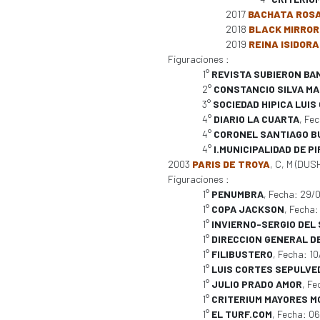
2017
BACHATA ROS
2018
BLACK MIRROR
2019
REINA ISIDORA
Figuraciones :
1°
REVISTA SUBIERON BA
2°
CONSTANCIO SILVA M
3°
SOCIEDAD HIPICA LUIS
4°
DIARIO LA CUARTA
, Fe
4°
CORONEL SANTIAGO B
4°
I.MUNICIPALIDAD DE P
2003
PARIS DE TROYA
, C, M (DUSH
Figuraciones :
1°
PENUMBRA
, Fecha: 29
1°
COPA JACKSON
, Fecha
1°
INVIERNO-SERGIO DEL 
1°
DIRECCION GENERAL D
1°
FILIBUSTERO
, Fecha: 1
1°
LUIS CORTES SEPULVE
1°
JULIO PRADO AMOR
, F
1°
CRITERIUM MAYORES M
1°
EL TURF.COM
, Fecha: 0