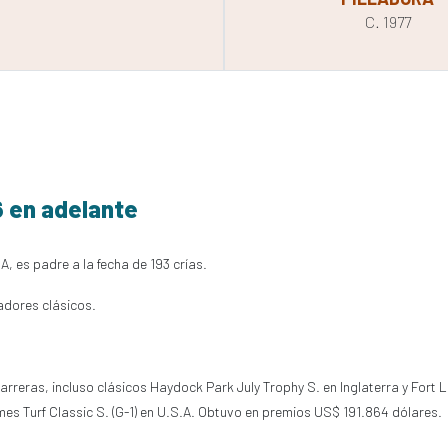
C. 1977
6 en adelante
A, es padre a la fecha de 193 crías.
adores clásicos.
rreras, incluso clásicos Haydock Park July Trophy S. en Inglaterra y Fort La
Times Turf Classic S. (G-1) en U.S.A. Obtuvo en premios US$ 191.864 dólares.