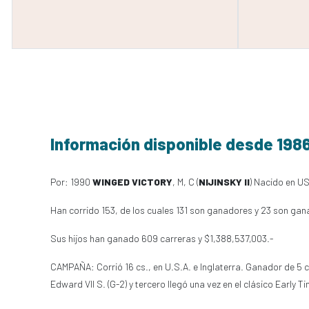
Información disponible desde 198
Por: 1990
WINGED VICTORY
, M, C (
NIJINSKY II
) Nacido en US
Han corrido 153, de los cuales 131 son ganadores y 23 son gan
Sus hijos han ganado 609 carreras y $1,388,537,003.-
CAMPAÑA: Corrió 16 cs., en U.S.A. e Inglaterra. Ganador de 5 ca
Edward VII S. (G-2) y tercero llegó una vez en el clásico Early 