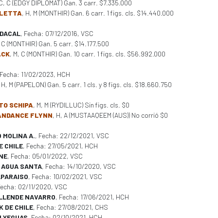
 C, C (EDGY DIPLOMAT) Gan. 3 carr. $7.335.000
OLETTA
, H, M (MONTHIR) Gan. 6 carr. 1 figs. cls. $14.440.000
DACAL
, Fecha: 07/12/2016, VSC
, C (MONTHIR) Gan. 5 carr. $14.177.500
ACK
, M, C (MONTHIR) Gan. 10 carr. 1 figs. cls. $56.992.000
 Fecha: 11/02/2023, HCH
, H, M (PAPELON) Gan. 5 carr. 1 cls. y 8 figs. cls. $18.660.750
TO SCHIPA
, M, M (RYDILLUC) Sin figs. cls. $0
ANDANCE FLYNN
, H, A (MUSTAAQEEM (AUS)) No corrió $0
 MOLINA A.
, Fecha: 22/12/2021, VSC
E CHILE
, Fecha: 27/05/2021, HCH
NE
, Fecha: 05/01/2022, VSC
E AGUA SANTA
, Fecha: 14/10/2020, VSC
LPARAISO
, Fecha: 10/02/2021, VSC
Fecha: 02/11/2020, VSC
LLENDE NAVARRO
, Fecha: 17/06/2021, HCH
 DE CHILE
, Fecha: 27/08/2021, CHS
M YEGUAS
, Fecha: 02/10/2021, HCH