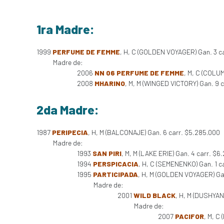
1ra Madre:
1999
PERFUME DE FEMME
, H, C (GOLDEN VOYAGER) Gan. 3 c
Madre de:
2006
NN 06 PERFUME DE FEMME
, M, C (COLU
2008
MHARINO
, M, M (WINGED VICTORY) Gan. 9 c
2da Madre:
1987
PERIPECIA
, H, M (BALCONAJE) Gan. 6 carr. $5.285.000
Madre de:
1993
SAN PIRI
, M, M (LAKE ERIE) Gan. 4 carr. $6
1994
PERSPICACIA
, H, C (SEMENENKO) Gan. 1 c
1995
PARTICIPADA
, H, M (GOLDEN VOYAGER) Ga
Madre de:
2001
WILD BLACK
, H, M (DUSHYANT
Madre de:
2007
PACIFOR
, M, C