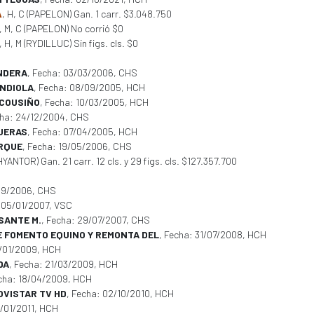
A
, H, C (PAPELON) Gan. 1 carr. $3.048.750
, M, C (PAPELON) No corrió $0
, H, M (RYDILLUC) Sin figs. cls. $0
NDERA
, Fecha: 03/03/2006, CHS
ANDIOLA
, Fecha: 08/09/2005, HCH
 COUSIÑO
, Fecha: 10/03/2005, HCH
cha: 24/12/2004, CHS
UERAS
, Fecha: 07/04/2005, HCH
IRQUE
, Fecha: 19/05/2006, CHS
YANTOR) Gan. 21 carr. 12 cls. y 29 figs. cls. $127.357.700
/09/2006, CHS
: 05/01/2007, VSC
SANTE M.
, Fecha: 29/07/2007, CHS
E FOMENTO EQUINO Y REMONTA DEL
, Fecha: 31/07/2008, HCH
0/01/2009, HCH
DA
, Fecha: 21/03/2009, HCH
echa: 18/04/2009, HCH
OVISTAR TV HD
, Fecha: 02/10/2010, HCH
6/01/2011, HCH