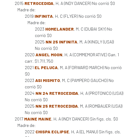
2015
RETROCEDIDA
, H, A (INDY DANCER) No corrió $0
Madre de:
2019
INFINITA
, H, C (FLYER) No corrió $0
Madre de:
2023
HOMELANDER
, M, C (DUBAI SKY) No
corrió $0
2025
NN 25 INFINITA
, M, A (KINGLY (USA))
No corrió $0
2020
ANGEL MOON
, H, A (COMMEMORATIVE) Gan. 1
carr. $1.711.750
2021
EL PELUCA
, M, A (FORWARD MARCH) No corrió
$0
2023
ASI MISMITO
, M, C (PAMPERO GAUCHO) No
corrió $0
2024
NN 24 RETROCEDIDA
, H, A (PROTONICO (USA))
No corrió $0
2025
NN 25 RETROCEDIDA
, M, A (ROMBAUER (USA))
No corrió $0
2017
MAINE MAINE
, H, A (INDY DANCER) Sin figs. cls. $0
Madre de:
2022
CHISPA ECLIPSE
, H, A (EL MANU) Sin figs. cls.