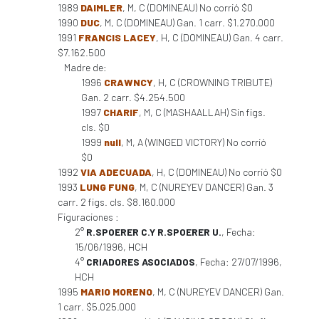
1989
DAIMLER
, M, C (DOMINEAU) No corrió $0
1990
DUC
, M, C (DOMINEAU) Gan. 1 carr. $1.270.000
1991
FRANCIS LACEY
, H, C (DOMINEAU) Gan. 4 carr.
$7.162.500
Madre de:
1996
CRAWNCY
, H, C (CROWNING TRIBUTE)
Gan. 2 carr. $4.254.500
1997
CHARIF
, M, C (MASHAALLAH) Sin figs.
cls. $0
1999
null
, M, A (WINGED VICTORY) No corrió
$0
1992
VIA ADECUADA
, H, C (DOMINEAU) No corrió $0
1993
LUNG FUNG
, M, C (NUREYEV DANCER) Gan. 3
carr. 2 figs. cls. $8.160.000
Figuraciones :
2°
R.SPOERER C.Y R.SPOERER U.
, Fecha:
15/06/1996, HCH
4°
CRIADORES ASOCIADOS
, Fecha: 27/07/1996,
HCH
1995
MARIO MORENO
, M, C (NUREYEV DANCER) Gan.
1 carr. $5.025.000