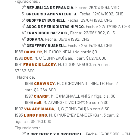
Figuraciones :
2°
REPUBLICA DE FRANCIA
, Fecha: 26/07/1993, VSC
3°
GREGORIO AMUNATEGUI J.
, Fecha: 12/04/1992, CHS
3°
GEOFFREY BUSHELL
, Fecha: 29/04/1992, CHS
3°
ASOC DE PERIODISTAS HIPICO
, Fecha: 22/07/1992, CHS
4°
FRANCISCO BAEZA S.
, Fecha: 22/06/1992, CHS
4°
DORAMA
, Fecha: 05/07/1992, CHS
4°
GEOFFREY BUSHELL
, Fecha: 26/04/1993, CHS
1989
DAIMLER
, M, C (DOMINEAU) No corrió $0
1990
DUC
, M, C (DOMINEAU) Gan. 1 carr. $1.270.000
1991
FRANCIS LACEY
, H, C (DOMINEAU) Gan. 4 carr.
$7.162.500
Madre de:
1996
CRAWNCY
, H, C (CROWNING TRIBUTE) Gan. 2
carr. $4.254.500
1997
CHARIF
, M, C (MASHAALLAH) Sin figs. cls. $0
1999
null
, M, A (WINGED VICTORY) No corrió $0
1992
VIA ADECUADA
, H, C (DOMINEAU) No corrió $0
1993
LUNG FUNG
, M, C (NUREYEV DANCER) Gan. 3 carr. 2
figs. cls. $8.160.000
Figuraciones :
2°
R.SPOERER C.Y R.SPOERER U.
, Fecha: 15/06/1996, HCH