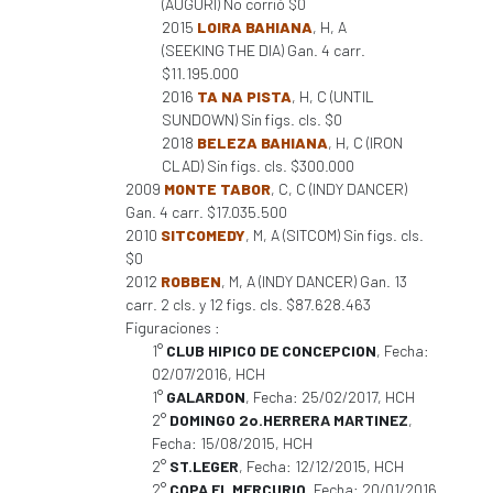
(AUGURI) No corrió $0
2015
LOIRA BAHIANA
, H, A
(SEEKING THE DIA) Gan. 4 carr.
$11.195.000
2016
TA NA PISTA
, H, C (UNTIL
SUNDOWN) Sin figs. cls. $0
2018
BELEZA BAHIANA
, H, C (IRON
CLAD) Sin figs. cls. $300.000
2009
MONTE TABOR
, C, C (INDY DANCER)
Gan. 4 carr. $17.035.500
2010
SITCOMEDY
, M, A (SITCOM) Sin figs. cls.
$0
2012
ROBBEN
, M, A (INDY DANCER) Gan. 13
carr. 2 cls. y 12 figs. cls. $87.628.463
Figuraciones :
1°
CLUB HIPICO DE CONCEPCION
, Fecha:
02/07/2016, HCH
1°
GALARDON
, Fecha: 25/02/2017, HCH
2°
DOMINGO 2o.HERRERA MARTINEZ
,
Fecha: 15/08/2015, HCH
2°
ST.LEGER
, Fecha: 12/12/2015, HCH
2°
COPA EL MERCURIO
, Fecha: 20/01/2016,