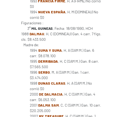
1993
FRANCIA FIRME
, H, A (FIRME) No corrió
$0
1994
NUEVA ESPAÑA
, H, M (DOMINEAU) No
corrió $0
Figuraciones :
3°
MIL GUINEAS
, Fecha: 18/08/1990, HCH
1988
DALMAU
, H, C (DOMINEAU) Gan. 4 carr. 7 figs.
cls. $8.433.500
Madre de:
1994
SUMA Y SUMA
, H, A (SAM M.) Gan. 6
carr. $8.078.100
1995
DERRIBADA
, H, C (SAM M.) Gan. 8 carr.
$7.565.500
1996
SERBO
, M, A (SAM M.) Gan. 1 carr.
$3.474.000
1998
DUNAS CLARAS
, H, A (SAM M.) No
corrió $0
2000
DE DALMACIA
, H, C (SAM M.) Gan. 4
carr. $6.053.100
2001
DALMA SAM
, C, C (SAM M.) Gan. 10 carr.
$20.205.000
2002
MY TREASURE
, H, C (SAM M.) Gan. 1