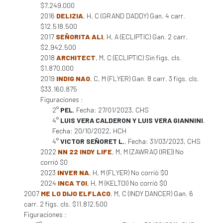
$7.249.000
2016
DELIZIA
, H, C (GRAND DADDY) Gan. 4 carr.
$12.518.500
2017
SEÑORITA ALI
, H, A (ECLIPTIC) Gan. 2 carr.
$2.942.500
2018
ARCHITECT
, M, C (ECLIPTIC) Sin figs. cls.
$1.870.000
2019
INDIG NAO
, C, M (FLYER) Gan. 8 carr. 3 figs. cls.
$33.160.875
Figuraciones :
2°
PEL
, Fecha: 27/01/2023, CHS
4°
LUIS VERA CALDERON Y LUIS VERA GIANNINI
,
Fecha: 20/10/2022, HCH
4°
VICTOR SEÑORET L.
, Fecha: 31/03/2023, CHS
2022
NN 22 INDY LIFE
, M, M (ZAWRAQ (IRE)) No
corrió $0
2023
INVER NA
, H, M (FLYER) No corrió $0
2024
INCA TOI
, H, M (KELTOI) No corrió $0
2007
ME LO DIJO ELFLACO
, M, C (INDY DANCER) Gan. 6
carr. 2 figs. cls. $11.812.500
Figuraciones :