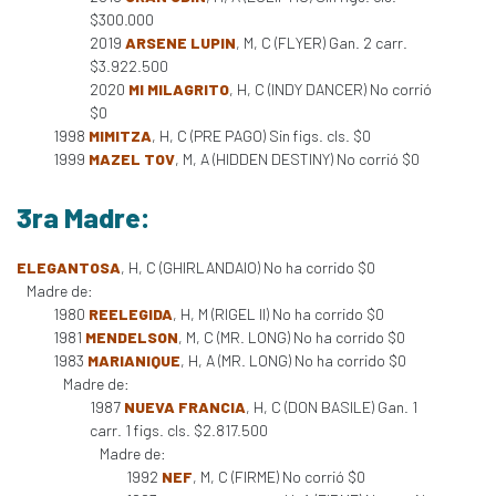
$300.000
2019
ARSENE LUPIN
, M, C (FLYER) Gan. 2 carr.
$3.922.500
2020
MI MILAGRITO
, H, C (INDY DANCER) No corrió
$0
1998
MIMITZA
, H, C (PRE PAGO) Sin figs. cls. $0
1999
MAZEL TOV
, M, A (HIDDEN DESTINY) No corrió $0
3ra Madre:
ELEGANTOSA
, H, C (GHIRLANDAIO) No ha corrido $0
Madre de:
1980
REELEGIDA
, H, M (RIGEL II) No ha corrido $0
1981
MENDELSON
, M, C (MR. LONG) No ha corrido $0
1983
MARIANIQUE
, H, A (MR. LONG) No ha corrido $0
Madre de:
1987
NUEVA FRANCIA
, H, C (DON BASILE) Gan. 1
carr. 1 figs. cls. $2.817.500
Madre de:
1992
NEF
, M, C (FIRME) No corrió $0