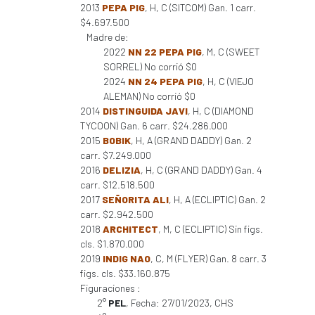
2013
PEPA PIG
, H, C (SITCOM) Gan. 1 carr.
$4.697.500
Madre de:
2022
NN 22 PEPA PIG
, M, C (SWEET
SORREL) No corrió $0
2024
NN 24 PEPA PIG
, H, C (VIEJO
ALEMAN) No corrió $0
2014
DISTINGUIDA JAVI
, H, C (DIAMOND
TYCOON) Gan. 6 carr. $24.286.000
2015
BOBIK
, H, A (GRAND DADDY) Gan. 2
carr. $7.249.000
2016
DELIZIA
, H, C (GRAND DADDY) Gan. 4
carr. $12.518.500
2017
SEÑORITA ALI
, H, A (ECLIPTIC) Gan. 2
carr. $2.942.500
2018
ARCHITECT
, M, C (ECLIPTIC) Sin figs.
cls. $1.870.000
2019
INDIG NAO
, C, M (FLYER) Gan. 8 carr. 3
figs. cls. $33.160.875
Figuraciones :
2°
PEL
, Fecha: 27/01/2023, CHS