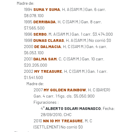
Madre de:
1994
SUMA Y SUMA
, H, A (SAM M.) Gan. 6 carr.
$8.078.100
1995
DERRIBADA
, H, C (SAM M.) Gan. 8 carr.
$7.565.500
1996
SERBO
, M, A (SAM M.) Gan. 1 carr. $3.474.000
1998
DUNAS CLARAS
, H, A (SAM M.) No corrió $0
2000
DE DALMACIA
, H, C (SAM M.) Gan. 4 carr.
$6.053.100
2001
DALMA SAM
, C, C (SAM M.) Gan. 10 carr.
$20.205.000
2002
MY TREASURE
, H, C (SAM M.) Gan. 1 carr.
$1.541.500
Madre de:
2007
MY GOLDEN RAINBOW
, H, C (BAYER)
Gan. 4 carr. 1 figs. cls. $5.050.900
Figuraciones :
4°
ALBERTO SOLARI MAGNASCO
, Fecha:
28/09/2010, CHC
2010
NN 10 MY TREASURE
, M, C
(SETTLEMENT) No corrió $0