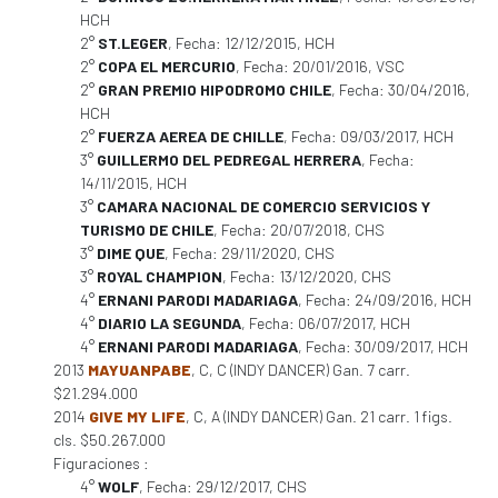
HCH
2°
ST.LEGER
, Fecha: 12/12/2015, HCH
2°
COPA EL MERCURIO
, Fecha: 20/01/2016, VSC
2°
GRAN PREMIO HIPODROMO CHILE
, Fecha: 30/04/2016,
HCH
2°
FUERZA AEREA DE CHILLE
, Fecha: 09/03/2017, HCH
3°
GUILLERMO DEL PEDREGAL HERRERA
, Fecha:
14/11/2015, HCH
3°
CAMARA NACIONAL DE COMERCIO SERVICIOS Y
TURISMO DE CHILE
, Fecha: 20/07/2018, CHS
3°
DIME QUE
, Fecha: 29/11/2020, CHS
3°
ROYAL CHAMPION
, Fecha: 13/12/2020, CHS
4°
ERNANI PARODI MADARIAGA
, Fecha: 24/09/2016, HCH
4°
DIARIO LA SEGUNDA
, Fecha: 06/07/2017, HCH
4°
ERNANI PARODI MADARIAGA
, Fecha: 30/09/2017, HCH
2013
MAYUANPABE
, C, C (INDY DANCER) Gan. 7 carr.
$21.294.000
2014
GIVE MY LIFE
, C, A (INDY DANCER) Gan. 21 carr. 1 figs.
cls. $50.267.000
Figuraciones :
4°
WOLF
, Fecha: 29/12/2017, CHS