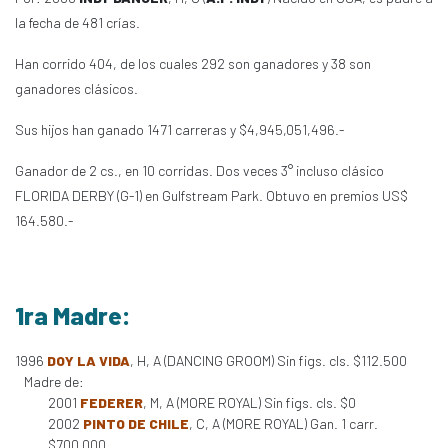
la fecha de 481 crías.
Han corrido 404, de los cuales 292 son ganadores y 38 son
ganadores clásicos.
Sus hijos han ganado 1471 carreras y $4,945,051,496.-
Ganador de 2 cs., en 10 corridas. Dos veces 3° incluso clásico
FLORIDA DERBY (G-1) en Gulfstream Park. Obtuvo en premios US$
164.580.-
1ra Madre:
1996
DOY LA VIDA
, H, A (DANCING GROOM) Sin figs. cls. $112.500
Madre de:
2001
FEDERER
, M, A (MORE ROYAL) Sin figs. cls. $0
2002
PINTO DE CHILE
, C, A (MORE ROYAL) Gan. 1 carr.
$700.000