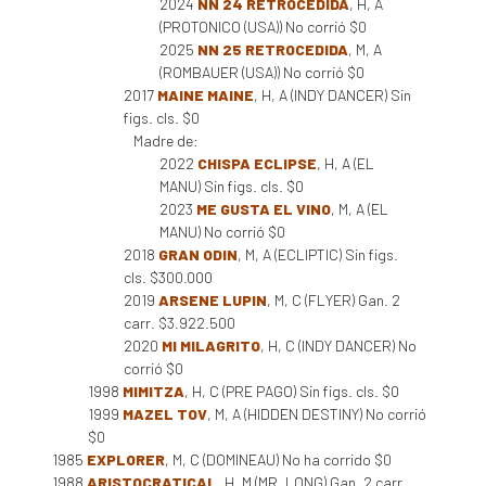
2024
NN 24 RETROCEDIDA
, H, A
(PROTONICO (USA)) No corrió $0
2025
NN 25 RETROCEDIDA
, M, A
(ROMBAUER (USA)) No corrió $0
2017
MAINE MAINE
, H, A (INDY DANCER) Sin
figs. cls. $0
Madre de:
2022
CHISPA ECLIPSE
, H, A (EL
MANU) Sin figs. cls. $0
2023
ME GUSTA EL VINO
, M, A (EL
MANU) No corrió $0
2018
GRAN ODIN
, M, A (ECLIPTIC) Sin figs.
cls. $300.000
2019
ARSENE LUPIN
, M, C (FLYER) Gan. 2
carr. $3.922.500
2020
MI MILAGRITO
, H, C (INDY DANCER) No
corrió $0
1998
MIMITZA
, H, C (PRE PAGO) Sin figs. cls. $0
1999
MAZEL TOV
, M, A (HIDDEN DESTINY) No corrió
$0
1985
EXPLORER
, M, C (DOMINEAU) No ha corrido $0
1988
ARISTOCRATICAL
, H, M (MR. LONG) Gan. 2 carr.