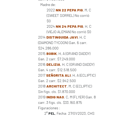
Madre de:
2022
NN 22 PEPA PIG
, M, C
(SWEET SORREL) No corrió
$0
2024
NN 24 PEPA PIG
, H, C
(VIEJO ALEMAN) No corrió $0
2014
DISTINGUIDA JAVI
, H, C
(DIAMOND TYCOON) Gan. 6 carr.
$24.286.000
2015
BOBIK
, H, A (GRAND DADDY)
Gan. 2 carr. $7.249.000
2016
DELIZIA
, H, C (GRAND DADDY)
Gan. 4 carr. $12.518.500
2017
SEÑORITA ALI
, H, A (ECLIPTIC)
Gan. 2 carr. $2.942.500
2018
ARCHITECT
, M, C (ECLIPTIC)
Sin figs. cls. $1.870.000
2019
INDIG NAO
, C, M (FLYER) Gan. 8
carr. 3 figs. cls. $33.160.875
Figuraciones :
2°
PEL
, Fecha: 27/01/2023, CHS