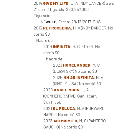
2014
GIVE MY LIFE
, C, A (INDY DANCER) Gan.
21 carr. 1 figs. cls. $50.267.000
Figuraciones :
4°
WOLF
, Fecha: 29/12/2017, CHS
2015
RETROCEDIDA
, H, A (INDY DANCER) No
corrió $0
Madre de:
2019
INFINITA
, H, C (FLYER) No
corrió $0
Madre de:
2023
HOMELANDER
, M, C
(DUBAI SKY) No corrió $0
2025
NN 25 INFINITA
, M, A
(KINGLY (USA)) No corrió $0
2020
ANGEL MOON
, H, A
(COMMEMORATIVE) Gan. 1 carr.
$1.711.750
2021
EL PELUCA
, M, A (FORWARD
MARCH) No corrió $0
2023
ASI MISMITO
, M, C (PAMPERO
GAUCHO) No corrió $0