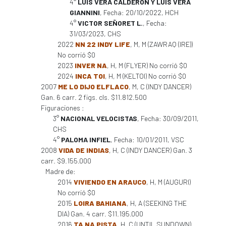
4°
LUIS VERA CALDERON Y LUIS VERA
GIANNINI
, Fecha: 20/10/2022, HCH
4°
VICTOR SEÑORET L.
, Fecha:
31/03/2023, CHS
2022
NN 22 INDY LIFE
, M, M (ZAWRAQ (IRE))
No corrió $0
2023
INVER NA
, H, M (FLYER) No corrió $0
2024
INCA TOI
, H, M (KELTOI) No corrió $0
2007
ME LO DIJO ELFLACO
, M, C (INDY DANCER)
Gan. 6 carr. 2 figs. cls. $11.812.500
Figuraciones :
3°
NACIONAL VELOCISTAS
, Fecha: 30/09/2011,
CHS
4°
PALOMA INFIEL
, Fecha: 10/01/2011, VSC
2008
VIDA DE INDIAS
, H, C (INDY DANCER) Gan. 3
carr. $9.155.000
Madre de:
2014
VIVIENDO EN ARAUCO
, H, M (AUGURI)
No corrió $0
2015
LOIRA BAHIANA
, H, A (SEEKING THE
DIA) Gan. 4 carr. $11.195.000
2016
TA NA PISTA
, H, C (UNTIL SUNDOWN)