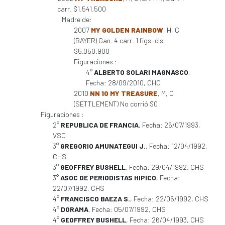
carr. $1.541.500
Madre de:
2007
MY GOLDEN RAINBOW
, H, C
(BAYER) Gan. 4 carr. 1 figs. cls.
$5.050.900
Figuraciones :
4°
ALBERTO SOLARI MAGNASCO
,
Fecha: 28/09/2010, CHC
2010
NN 10 MY TREASURE
, M, C
(SETTLEMENT) No corrió $0
Figuraciones :
2°
REPUBLICA DE FRANCIA
, Fecha: 26/07/1993,
VSC
3°
GREGORIO AMUNATEGUI J.
, Fecha: 12/04/1992,
CHS
3°
GEOFFREY BUSHELL
, Fecha: 29/04/1992, CHS
3°
ASOC DE PERIODISTAS HIPICO
, Fecha:
22/07/1992, CHS
4°
FRANCISCO BAEZA S.
, Fecha: 22/06/1992, CHS
4°
DORAMA
, Fecha: 05/07/1992, CHS
4°
GEOFFREY BUSHELL
, Fecha: 26/04/1993, CHS