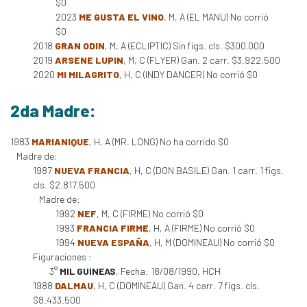
$0
2023
ME GUSTA EL VINO
, M, A (EL MANU) No corrió
$0
2018
GRAN ODIN
, M, A (ECLIPTIC) Sin figs. cls. $300.000
2019
ARSENE LUPIN
, M, C (FLYER) Gan. 2 carr. $3.922.500
2020
MI MILAGRITO
, H, C (INDY DANCER) No corrió $0
2da Madre:
1983
MARIANIQUE
, H, A (MR. LONG) No ha corrido $0
Madre de:
1987
NUEVA FRANCIA
, H, C (DON BASILE) Gan. 1 carr. 1 figs.
cls. $2.817.500
Madre de:
1992
NEF
, M, C (FIRME) No corrió $0
1993
FRANCIA FIRME
, H, A (FIRME) No corrió $0
1994
NUEVA ESPAÑA
, H, M (DOMINEAU) No corrió $0
Figuraciones :
3°
MIL GUINEAS
, Fecha: 18/08/1990, HCH
1988
DALMAU
, H, C (DOMINEAU) Gan. 4 carr. 7 figs. cls.
$8.433.500