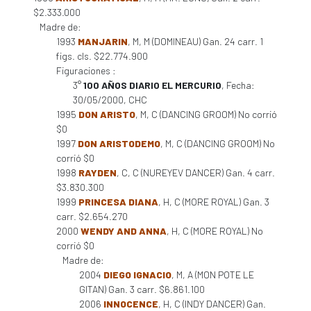
$2.333.000
Madre de:
1993
MANJARIN
, M, M (DOMINEAU) Gan. 24 carr. 1
figs. cls. $22.774.900
Figuraciones :
3°
100 AÑOS DIARIO EL MERCURIO
, Fecha:
30/05/2000, CHC
1995
DON ARISTO
, M, C (DANCING GROOM) No corrió
$0
1997
DON ARISTODEMO
, M, C (DANCING GROOM) No
corrió $0
1998
RAYDEN
, C, C (NUREYEV DANCER) Gan. 4 carr.
$3.830.300
1999
PRINCESA DIANA
, H, C (MORE ROYAL) Gan. 3
carr. $2.654.270
2000
WENDY AND ANNA
, H, C (MORE ROYAL) No
corrió $0
Madre de:
2004
DIEGO IGNACIO
, M, A (MON POTE LE
GITAN) Gan. 3 carr. $6.861.100
2006
INNOCENCE
, H, C (INDY DANCER) Gan.