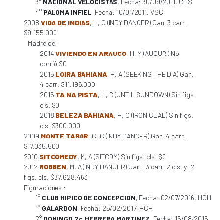
3°
NACIONAL VELOCISTAS
, Fecha: 30/09/2011, CHS
4°
PALOMA INFIEL
, Fecha: 10/01/2011, VSC
2008
VIDA DE INDIAS
, H, C (INDY DANCER) Gan. 3 carr.
$9.155.000
Madre de:
2014
VIVIENDO EN ARAUCO
, H, M (AUGURI) No
corrió $0
2015
LOIRA BAHIANA
, H, A (SEEKING THE DIA) Gan.
4 carr. $11.195.000
2016
TA NA PISTA
, H, C (UNTIL SUNDOWN) Sin figs.
cls. $0
2018
BELEZA BAHIANA
, H, C (IRON CLAD) Sin figs.
cls. $300.000
2009
MONTE TABOR
, C, C (INDY DANCER) Gan. 4 carr.
$17.035.500
2010
SITCOMEDY
, M, A (SITCOM) Sin figs. cls. $0
2012
ROBBEN
, M, A (INDY DANCER) Gan. 13 carr. 2 cls. y 12
figs. cls. $87.628.463
Figuraciones :
1°
CLUB HIPICO DE CONCEPCION
, Fecha: 02/07/2016, HCH
1°
GALARDON
, Fecha: 25/02/2017, HCH
2°
DOMINGO 2o.HERRERA MARTINEZ
, Fecha: 15/08/2015,