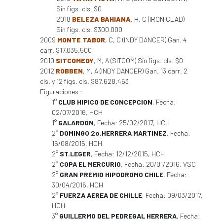
Sin figs. cls. $0
2018
BELEZA BAHIANA
, H, C (IRON CLAD)
Sin figs. cls. $300.000
2009
MONTE TABOR
, C, C (INDY DANCER) Gan. 4
carr. $17.035.500
2010
SITCOMEDY
, M, A (SITCOM) Sin figs. cls. $0
2012
ROBBEN
, M, A (INDY DANCER) Gan. 13 carr. 2
cls. y 12 figs. cls. $87.628.463
Figuraciones :
1°
CLUB HIPICO DE CONCEPCION
, Fecha:
02/07/2016, HCH
1°
GALARDON
, Fecha: 25/02/2017, HCH
2°
DOMINGO 2o.HERRERA MARTINEZ
, Fecha:
15/08/2015, HCH
2°
ST.LEGER
, Fecha: 12/12/2015, HCH
2°
COPA EL MERCURIO
, Fecha: 20/01/2016, VSC
2°
GRAN PREMIO HIPODROMO CHILE
, Fecha:
30/04/2016, HCH
2°
FUERZA AEREA DE CHILLE
, Fecha: 09/03/2017,
HCH
3°
GUILLERMO DEL PEDREGAL HERRERA
, Fecha: