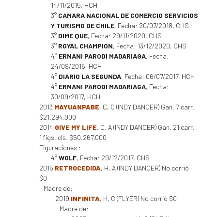
14/11/2015, HCH
3°
CAMARA NACIONAL DE COMERCIO SERVICIOS
Y TURISMO DE CHILE
, Fecha: 20/07/2018, CHS
3°
DIME QUE
, Fecha: 29/11/2020, CHS
3°
ROYAL CHAMPION
, Fecha: 13/12/2020, CHS
4°
ERNANI PARODI MADARIAGA
, Fecha:
24/09/2016, HCH
4°
DIARIO LA SEGUNDA
, Fecha: 06/07/2017, HCH
4°
ERNANI PARODI MADARIAGA
, Fecha:
30/09/2017, HCH
2013
MAYUANPABE
, C, C (INDY DANCER) Gan. 7 carr.
$21.294.000
2014
GIVE MY LIFE
, C, A (INDY DANCER) Gan. 21 carr.
1 figs. cls. $50.267.000
Figuraciones :
4°
WOLF
, Fecha: 29/12/2017, CHS
2015
RETROCEDIDA
, H, A (INDY DANCER) No corrió
$0
Madre de:
2019
INFINITA
, H, C (FLYER) No corrió $0
Madre de: