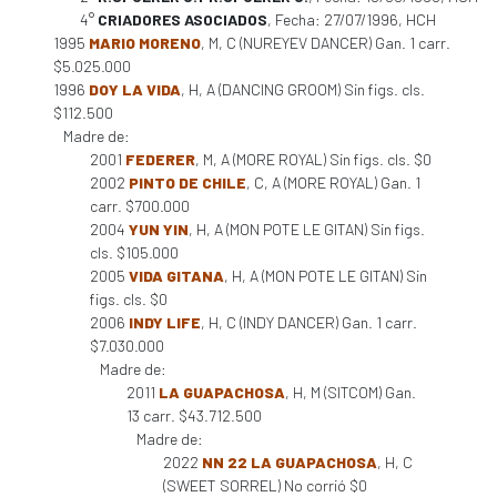
4°
CRIADORES ASOCIADOS
, Fecha: 27/07/1996, HCH
1995
MARIO MORENO
, M, C (NUREYEV DANCER) Gan. 1 carr.
$5.025.000
1996
DOY LA VIDA
, H, A (DANCING GROOM) Sin figs. cls.
$112.500
Madre de:
2001
FEDERER
, M, A (MORE ROYAL) Sin figs. cls. $0
2002
PINTO DE CHILE
, C, A (MORE ROYAL) Gan. 1
carr. $700.000
2004
YUN YIN
, H, A (MON POTE LE GITAN) Sin figs.
cls. $105.000
2005
VIDA GITANA
, H, A (MON POTE LE GITAN) Sin
figs. cls. $0
2006
INDY LIFE
, H, C (INDY DANCER) Gan. 1 carr.
$7.030.000
Madre de:
2011
LA GUAPACHOSA
, H, M (SITCOM) Gan.
13 carr. $43.712.500
Madre de:
2022
NN 22 LA GUAPACHOSA
, H, C
(SWEET SORREL) No corrió $0