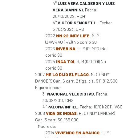
4°
LUIS VERA CALDERON Y LUIS
VERA GIANNINI
, Fecha:
20/10/2022, HCH
4°
VICTOR SEÑORET L.
, Fecha:
31/03/2023, CHS
2022
NN 22 INDY LIFE
, M, M
(ZAWRAQ (IRE)) No corrió $0
2023
INVER NA
, H, M (FLYER) No
corrió $0
2024
INCA TOI
, H, M (KELTOI) No
corrió $0
2007
ME LO DIJO ELFLACO
, M, C (INDY
DANCER) Gan. 6 carr. 2 figs. cls. $11.812.500
Figuraciones :
3°
NACIONAL VELOCISTAS
, Fecha:
30/09/2011, CHS
4°
PALOMA INFIEL
, Fecha: 10/01/2011, VSC
2008
VIDA DE INDIAS
, H, C (INDY DANCER)
Gan. 3 carr. $9.155.000
Madre de:
2014
VIVIENDO EN ARAUCO
, H, M