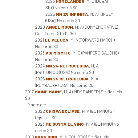
2023
HOMELANDER
, M, C (DUBAI
SKY) No corrió $0
2025
NN 25 INFINITA
, M, A (KINGLY
(USA)) No corrió $0
2020
ANGEL MOON
, H, A (COMMEMORATIVE)
Gan. 1 carr. $1.711.750
2021
EL PELUCA
, M, A (FORWARD MARCH)
No corrió $0
2023
ASI MISMITO
, M, C (PAMPERO GAUCHO)
No corrió $0
2024
NN 24 RETROCEDIDA
, H, A
(PROTONICO (USA)) No corrió $0
2025
NN 25 RETROCEDIDA
, M, A
(ROMBAUER (USA)) No corrió $0
2017
MAINE MAINE
, H, A (INDY DANCER) Sin figs. cls.
$0
Madre de:
2022
CHISPA ECLIPSE
, H, A (EL MANU) Sin
figs. cls. $0
2023
ME GUSTA EL VINO
, M, A (EL MANU) No
corrió $0
2018
GRAN ODIN
, M, A (ECLIPTIC) Sin figs. cls.