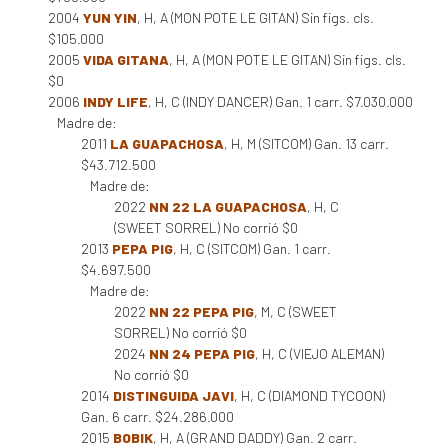
2004
YUN YIN
, H, A (MON POTE LE GITAN) Sin figs. cls.
$105.000
2005
VIDA GITANA
, H, A (MON POTE LE GITAN) Sin figs. cls.
$0
2006
INDY LIFE
, H, C (INDY DANCER) Gan. 1 carr. $7.030.000
Madre de:
2011
LA GUAPACHOSA
, H, M (SITCOM) Gan. 13 carr.
$43.712.500
Madre de:
2022
NN 22 LA GUAPACHOSA
, H, C
(SWEET SORREL) No corrió $0
2013
PEPA PIG
, H, C (SITCOM) Gan. 1 carr.
$4.697.500
Madre de:
2022
NN 22 PEPA PIG
, M, C (SWEET
SORREL) No corrió $0
2024
NN 24 PEPA PIG
, H, C (VIEJO ALEMAN)
No corrió $0
2014
DISTINGUIDA JAVI
, H, C (DIAMOND TYCOON)
Gan. 6 carr. $24.286.000
2015
BOBIK
, H, A (GRAND DADDY) Gan. 2 carr.