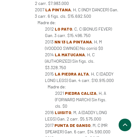
2 carr. $7.983.000
2007
LA PINTANA
, H, C (INDY DANCER) Gan.
3 carr. 6 figs. cls. $15.692.500
Madre de:
2012
LO PATO
, C, C (BONUS FEVER)
Gan. 3 carr. $15.496.750
2013
NN 13 LA PINTANA
, H, M
(VOODOO SWINGE) No corrió $0
2014
LA MATUCANA
, H, C
(AUTHORIZED) Sin figs. cls.
$3.328.750
2015
LA PIEDRA ALTA
, H, C (DADDY
LONG LEGS) Gan. 4 carr. $10.915.000
Madre de:
2021
PIEDRA CALIZA
, H, A
(FORWARD MARCH) Sin figs.
cls. $0
2016
LUISITO
, M, A (DADDY LONG
LEGS) Gan. 2 carr. $5.575.000
2017
PUNTA DE GANSO
, M, C (MR
SPEAKER) Gan. 6 carr. $14.590.000