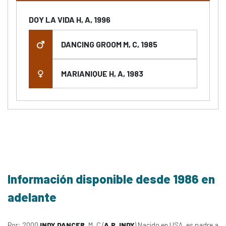
DOY LA VIDA H, A, 1996
DANCING GROOM M, C, 1985
MARIANIQUE H, A, 1983
Información disponible desde 1986 en
adelante
Por: 2000
INDY DANCER
, M, C (
A.P. INDY
) Nacido en USA, es padre a