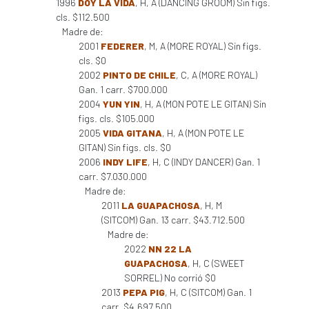
1996
DOY LA VIDA
, H, A (DANCING GROOM) Sin figs.
cls. $112.500
Madre de:
2001
FEDERER
, M, A (MORE ROYAL) Sin figs.
cls. $0
2002
PINTO DE CHILE
, C, A (MORE ROYAL)
Gan. 1 carr. $700.000
2004
YUN YIN
, H, A (MON POTE LE GITAN) Sin
figs. cls. $105.000
2005
VIDA GITANA
, H, A (MON POTE LE
GITAN) Sin figs. cls. $0
2006
INDY LIFE
, H, C (INDY DANCER) Gan. 1
carr. $7.030.000
Madre de:
2011
LA GUAPACHOSA
, H, M
(SITCOM) Gan. 13 carr. $43.712.500
Madre de:
2022
NN 22 LA
GUAPACHOSA
, H, C (SWEET
SORREL) No corrió $0
2013
PEPA PIG
, H, C (SITCOM) Gan. 1
carr. $4.697.500