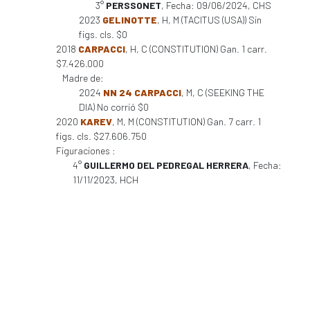
3°
PERSSONET
, Fecha: 09/06/2024, CHS
2023
GELINOTTE
, H, M (TACITUS (USA)) Sin
figs. cls. $0
2018
CARPACCI
, H, C (CONSTITUTION) Gan. 1 carr.
$7.426.000
Madre de:
2024
NN 24 CARPACCI
, M, C (SEEKING THE
DIA) No corrió $0
2020
KAREV
, M, M (CONSTITUTION) Gan. 7 carr. 1
figs. cls. $27.606.750
Figuraciones :
4°
GUILLERMO DEL PEDREGAL HERRERA
, Fecha:
11/11/2023, HCH