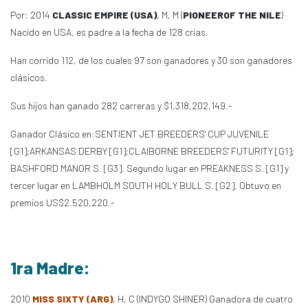
Por: 2014
CLASSIC EMPIRE (USA)
, M, M (
PIONEEROF THE NILE
)
Nacido en USA, es padre a la fecha de 128 crías.
Han corrido 112, de los cuales 97 son ganadores y 30 son ganadores
clásicos.
Sus hijos han ganado 282 carreras y $1,318,202,149.-
Ganador Clásico en:SENTIENT JET BREEDERS' CUP JUVENILE
[G1];ARKANSAS DERBY [G1];CLAIBORNE BREEDERS' FUTURITY [G1];
BASHFORD MANOR S. [G3]. Segundo lugar en PREAKNESS S. [G1] y
tercer lugar en LAMBHOLM SOUTH HOLY BULL S. [G2]. Obtuvo en
premios US$2.520.220.-
1ra Madre:
2010
MISS SIXTY (ARG)
, H, C (INDYGO SHINER) Ganadora de cuatro