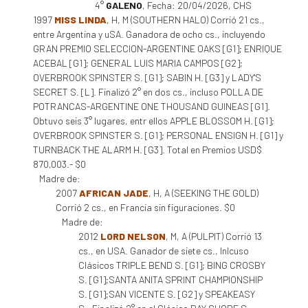
4°
GALENO
, Fecha: 20/04/2026, CHS
1997
MISS LINDA
, H, M (SOUTHERN HALO) Corrió 21 cs.,
entre Argentina y uSA. Ganadora de ocho cs., incluyendo
GRAN PREMIO SELECCION-ARGENTINE OAKS [G1]; ENRIQUE
ACEBAL [G1]; GENERAL LUIS MARIA CAMPOS [G2];
OVERBROOK SPINSTER S. [G1]; SABIN H. [G3] y LADY'S
SECRET S. [L]. Finalizó 2° en dos cs., incluso POLLA DE
POTRANCAS-ARGENTINE ONE THOUSAND GUINEAS [G1].
Obtuvo seis 3° lugares, entr ellos APPLE BLOSSOM H. [G1];
OVERBROOK SPINSTER S. [G1]; PERSONAL ENSIGN H. [G1] y
TURNBACK THE ALARM H. [G3]. Total en Premios USD$
870,003.- $0
Madre de:
2007
AFRICAN JADE
, H, A (SEEKING THE GOLD)
Corrió 2 cs., en Francia sin figuraciones. $0
Madre de:
2012
LORD NELSON
, M, A (PULPIT) Corrió 13
cs., en USA. Ganador de siete cs., Inlcuso
Clásicos TRIPLE BEND S. [G1]; BING CROSBY
S. [G1];SANTA ANITA SPRINT CHAMPIONSHIP
S. [G1];SAN VICENTE S. [G2] y SPEAKEASY