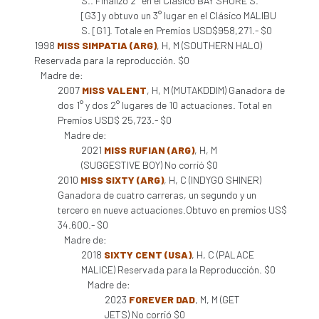
S.. Finalizó 2° en el Clásico BAY SHORE S.
[G3] y obtuvo un 3° lugar en el Clásico MALIBU
S. [G1]. Totale en Premios USD$958,271.- $0
1998
MISS SIMPATIA (ARG)
, H, M (SOUTHERN HALO)
Reservada para la reproducción. $0
Madre de:
2007
MISS VALENT
, H, M (MUTAKDDIM) Ganadora de
dos 1° y dos 2° lugares de 10 actuaciones. Total en
Premios USD$ 25,723.- $0
Madre de:
2021
MISS RUFIAN (ARG)
, H, M
(SUGGESTIVE BOY) No corrió $0
2010
MISS SIXTY (ARG)
, H, C (INDYGO SHINER)
Ganadora de cuatro carreras, un segundo y un
tercero en nueve actuaciones.Obtuvo en premios US$
34.600.- $0
Madre de:
2018
SIXTY CENT (USA)
, H, C (PALACE
MALICE) Reservada para la Reproducción. $0
Madre de:
2023
FOREVER DAD
, M, M (GET
JETS) No corrió $0