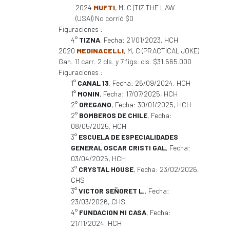
2024
MUFTI
, M, C (TIZ THE LAW
(USA)) No corrió $0
Figuraciones :
4°
TIZNA
, Fecha: 21/01/2023, HCH
2020
MEDINACELLI
, M, C (PRACTICAL JOKE)
Gan. 11 carr. 2 cls. y 7 figs. cls. $31.565.000
Figuraciones :
1°
CANAL 13
, Fecha: 26/09/2024, HCH
1°
MONIN
, Fecha: 17/07/2025, HCH
2°
OREGANO
, Fecha: 30/01/2025, HCH
2°
BOMBEROS DE CHILE
, Fecha:
08/05/2025, HCH
3°
ESCUELA DE ESPECIALIDADES
GENERAL OSCAR CRISTI GAL
, Fecha:
03/04/2025, HCH
3°
CRYSTAL HOUSE
, Fecha: 23/02/2026,
CHS
3°
VICTOR SEÑORET L.
, Fecha:
23/03/2026, CHS
4°
FUNDACION MI CASA
, Fecha:
21/11/2024, HCH