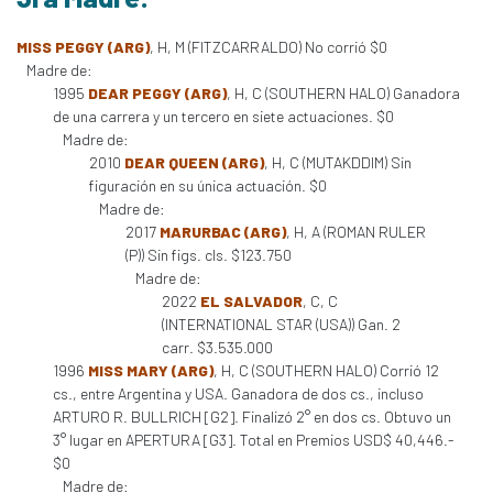
MISS PEGGY (ARG)
, H, M (FITZCARRALDO) No corrió $0
Madre de:
1995
DEAR PEGGY (ARG)
, H, C (SOUTHERN HALO) Ganadora
de una carrera y un tercero en siete actuaciones. $0
Madre de:
2010
DEAR QUEEN (ARG)
, H, C (MUTAKDDIM) Sin
figuración en su única actuación. $0
Madre de:
2017
MARURBAC (ARG)
, H, A (ROMAN RULER
(P)) Sin figs. cls. $123.750
Madre de:
2022
EL SALVADOR
, C, C
(INTERNATIONAL STAR (USA)) Gan. 2
carr. $3.535.000
1996
MISS MARY (ARG)
, H, C (SOUTHERN HALO) Corrió 12
cs., entre Argentina y USA. Ganadora de dos cs., incluso
ARTURO R. BULLRICH [G2]. Finalizó 2° en dos cs. Obtuvo un
3° lugar en APERTURA [G3]. Total en Premios USD$ 40,446.-
$0
Madre de: