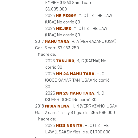
EMPIRE (USA)) Gan. 1 carr.
$6.005.000
2023
MR PEGGY
, M, C (TIZ THE LAW
(USA)) No corrió $0
2024
MEJIRO
, M, C (TIZ THE LAW
(USA)) No corrió $0
2017
MANU TARA
, H, A (VERRAZANO (USA))
Gan. 3 carr. $7.463.250
Madre de:
2023
TANJIRO
, M, C (KATMAI) No
corrió $0
2024
NN 24 MANU TARA
, H, C
(GOOD SAMARITAN (USA)) No corrió
$0
2025
NN 25 MANU TARA
, M, C
(SUPER OCHO) No corrió $0
2018
MISIA NENA
, H, M (VERRAZANO (USA))
Gan. 2 carr. 1 cls. y 8 figs. cls. $55.695.000
Madre de:
2023
MISS NENITA
, H, C (TIZ THE
LAW (USA)) Sin figs. cls. $1.700.000