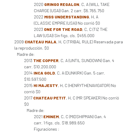
2020
GRINGO REGALON
, C, A (WILL TAKE
CHARGE (USA)) Gan. 2 carr. $6.765.750
2022
MISS UNDERSTANDING
, H, A
(CLASSIC EMPIRE (USA)) No corrió $0
2023
ONE FOR THE ROAD
, C, C (TIZ THE
LAW (USA)) Sin figs. cls. $455.000
2009
CHATEAU MALA
, H, C (TRIBAL RULE) Reservada para
la reproducción. $0
Madre de:
2013
THE COPPER
, C, A (UNTIL SUNDOWN) Gan. 4
carr. $10.200.000
2014
INCA GOLD
, C, A (DUNKIRK) Gan. 5 carr.
$10.597.500
2015
HI MAJESTY
, H, C (HENRYTHENAVIGATOR) No
corrió $0
2017
CHATEAU PETIT
, H, C (MR SPEAKER) No corrió
$0
Madre de:
2021
EMINEM
, C, C (MIDSHIPMAN) Gan. 4
carr. 1 figs. cls. $18.989.650
Figuraciones :