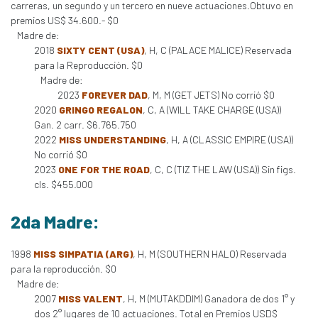
carreras, un segundo y un tercero en nueve actuaciones.Obtuvo en
premios US$ 34.600.- $0
Madre de:
2018
SIXTY CENT (USA)
, H, C (PALACE MALICE) Reservada
para la Reproducción. $0
Madre de:
2023
FOREVER DAD
, M, M (GET JETS) No corrió $0
2020
GRINGO REGALON
, C, A (WILL TAKE CHARGE (USA))
Gan. 2 carr. $6.765.750
2022
MISS UNDERSTANDING
, H, A (CLASSIC EMPIRE (USA))
No corrió $0
2023
ONE FOR THE ROAD
, C, C (TIZ THE LAW (USA)) Sin figs.
cls. $455.000
2da Madre:
1998
MISS SIMPATIA (ARG)
, H, M (SOUTHERN HALO) Reservada
para la reproducción. $0
Madre de:
2007
MISS VALENT
, H, M (MUTAKDDIM) Ganadora de dos 1° y
dos 2° lugares de 10 actuaciones. Total en Premios USD$