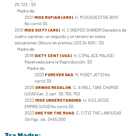
25,723.- $0
Madre de:
2021
MISS RUFIAN (ARG)
, H, M (SUGGESTIVE BOY)
No corrió $0
2010
MISS SIXTY (ARG)
, H, C (INDYGO SHINER) Ganadora de
cuatro carreras, un segundo y un tercero en nueve
actuaciones.Obtuvo en premios US$ 34.600.- $0
Madre de:
2018
SIXTY CENT (USA)
, H, C (PALACE MALICE)
Reservada para la Reproducción. $0
Madre de:
2023
FOREVER DAD
, M, M (GET JETS) No
corrió $0
2020
GRINGO REGALON
, C, A (WILL TAKE CHARGE
(USA)) Gan. 2 carr. $6.765.750
2022
MISS UNDERSTANDING
, H, A (CLASSIC
EMPIRE (USA)) No corrió $0
2023
ONE FOR THE ROAD
, C, C (TIZ THE LAW (USA))
Sin figs. cls. $455.000
3ra Madre: