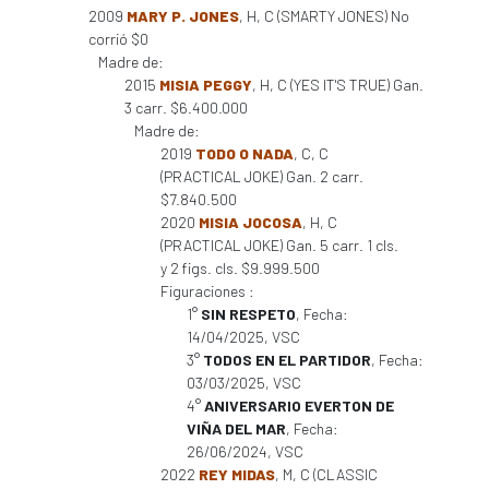
2009
MARY P. JONES
, H, C (SMARTY JONES) No
corrió $0
Madre de:
2015
MISIA PEGGY
, H, C (YES IT'S TRUE) Gan.
3 carr. $6.400.000
Madre de:
2019
TODO O NADA
, C, C
(PRACTICAL JOKE) Gan. 2 carr.
$7.840.500
2020
MISIA JOCOSA
, H, C
(PRACTICAL JOKE) Gan. 5 carr. 1 cls.
y 2 figs. cls. $9.999.500
Figuraciones :
1°
SIN RESPETO
, Fecha:
14/04/2025, VSC
3°
TODOS EN EL PARTIDOR
, Fecha:
03/03/2025, VSC
4°
ANIVERSARIO EVERTON DE
VIÑA DEL MAR
, Fecha:
26/06/2024, VSC
2022
REY MIDAS
, M, C (CLASSIC