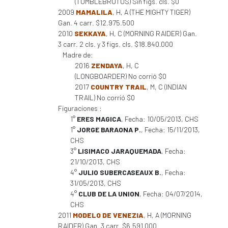
(TUMBLEBRUTUS) Sin figs. cls. $0
2009
MAMALILA
, H, A (THE MIGHTY TIGER)
Gan. 4 carr. $12.975.500
2010
SEKKAYA
, H, C (MORNING RAIDER) Gan.
3 carr. 2 cls. y 3 figs. cls. $18.840.000
Madre de:
2016
ZENDAYA
, H, C
(LONGBOARDER) No corrió $0
2017
COUNTRY TRAIL
, M, C (INDIAN
TRAIL) No corrió $0
Figuraciones :
1°
ERES MAGICA
, Fecha: 10/05/2013, CHS
1°
JORGE BARAONA P.
, Fecha: 15/11/2013,
CHS
3°
LISIMACO JARAQUEMADA
, Fecha:
21/10/2013, CHS
4°
JULIO SUBERCASEAUX B.
, Fecha:
31/05/2013, CHS
4°
CLUB DE LA UNION
, Fecha: 04/07/2014,
CHS
2011
MODELO DE VENEZIA
, H, A (MORNING
RAIDER) Gan. 3 carr. $6.591.000