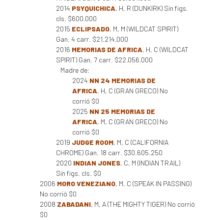
2014
PSYQUICHICA
, H, R (DUNKIRK) Sin figs.
cls. $600.000
2015
ECLIPSADO
, M, M (WILDCAT SPIRIT)
Gan. 4 carr. $21.214.000
2016
MEMORIAS DE AFRICA
, H, C (WILDCAT
SPIRIT) Gan. 7 carr. $22.056.000
Madre de:
2024
NN 24 MEMORIAS DE
AFRICA
, H, C (GRAN GRECO) No
corrió $0
2025
NN 25 MEMORIAS DE
AFRICA
, M, C (GRAN GRECO) No
corrió $0
2019
JUDGE ROOM
, M, C (CALIFORNIA
CHROME) Gan. 18 carr. $30.605.250
2020
INDIAN JONES
, C, M (INDIAN TRAIL)
Sin figs. cls. $0
2006
MORO VENEZIANO
, M, C (SPEAK IN PASSING)
No corrió $0
2008
ZABADANI
, M, A (THE MIGHTY TIGER) No corrió
$0