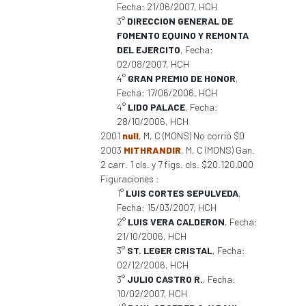
Fecha: 21/06/2007, HCH
3°
DIRECCION GENERAL DE
FOMENTO EQUINO Y REMONTA
DEL EJERCITO
, Fecha:
02/08/2007, HCH
4°
GRAN PREMIO DE HONOR
,
Fecha: 17/06/2006, HCH
4°
LIDO PALACE
, Fecha:
28/10/2006, HCH
2001
null
, M, C (MONS) No corrió $0
2003
MITHRANDIR
, M, C (MONS) Gan.
2 carr. 1 cls. y 7 figs. cls. $20.120.000
Figuraciones :
1°
LUIS CORTES SEPULVEDA
,
Fecha: 15/03/2007, HCH
2°
LUIS VERA CALDERON
, Fecha:
21/10/2006, HCH
3°
ST. LEGER CRISTAL
, Fecha:
02/12/2006, HCH
3°
JULIO CASTRO R.
, Fecha:
10/02/2007, HCH