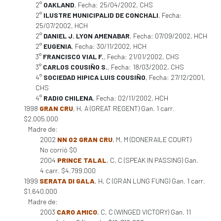
2°
OAKLAND
, Fecha: 25/04/2002, CHS
2°
ILUSTRE MUNICIPALID DE CONCHALI
, Fecha:
25/07/2002, HCH
2°
DANIEL J. LYON AMENABAR
, Fecha: 07/09/2002, HCH
2°
EUGENIA
, Fecha: 30/11/2002, HCH
3°
FRANCISCO VIAL F.
, Fecha: 21/01/2002, CHS
3°
CARLOS COUSIÑO S.
, Fecha: 18/03/2002, CHS
4°
SOCIEDAD HIPICA LUIS COUSIÑO
, Fecha: 27/12/2001,
CHS
4°
RADIO CHILENA
, Fecha: 02/11/2002, HCH
1998
GRAN CRU
, H, A (GREAT REGENT) Gan. 1 carr.
$2.005.000
Madre de:
2002
NN 02 GRAN CRU
, M, M (DONERAILE COURT)
No corrió $0
2004
PRINCE TALAL
, C, C (SPEAK IN PASSING) Gan.
4 carr. $4.799.000
1999
SERATA DI GALA
, H, C (GRAN LUNG FUNG) Gan. 1 carr.
$1.640.000
Madre de:
2003
CARO AMICO
, C, C (WINGED VICTORY) Gan. 11