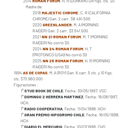
2014
ROMAN FORUM
, H, R (DUNKIRK) Sin figs. cls. $0
Madre de:
2018
MAJESTIC CHROME
, C, R (CALIFORNIA
CHROME) Gan. 2 carr. $8.491.500
2020
GREENLANDER
, M, A (MORNING
RAIDER) Gan. 2 carr. $3.541.500
2021
NN 21 ROMAN FORUM
, M, T (MORNING
RAIDER) No corrió $0
2024
NN 24 ROMAN FORUM
, H, T
(PROTONICO (USA)) No corrió $0
2025
NN 25 ROMAN FORUM
, H, R (MORNING
RAIDER) No corrió $0
1994
AS DE COPAS
, M, A (ROY) Gan. 6 carr. 5 cls. y 10 figs.
cls. $73.960.000
Figuraciones :
1°
STUD BOOK DE CHILE
, Fecha: 30/05/1997, VSC
1°
DOMINGO 2 HERRERA MARTINEZ
, Fecha: 16/08/1997,
HCH
1°
RADIO COOPERATIVA
, Fecha: 11/04/1998, HCH
1°
GRAN PREMIO HIPODROMO CHILE
, Fecha: 16/05/1998,
HCH
1°
DIARIO EL MERCURIO
, Fecha: 10/07/1998, CHS