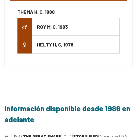
THEMA H, C, 1988
ROY M, C, 1983
HELTY H, C, 1978
Información disponible desde 1986 en
adelante
Por: 1983
THE GREAT SHARK
, M, C (
STORM BIRD
) Nacido en USA,