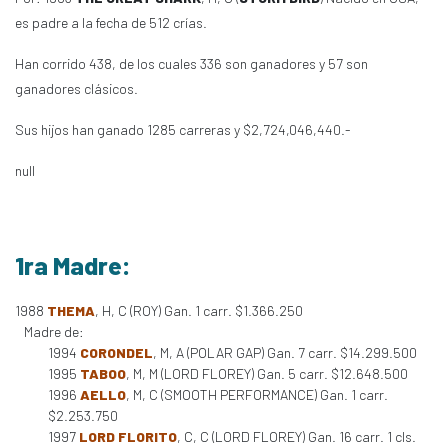
es padre a la fecha de 512 crías.
Han corrido 438, de los cuales 336 son ganadores y 57 son
ganadores clásicos.
Sus hijos han ganado 1285 carreras y $2,724,046,440.-
null
1ra Madre:
1988
THEMA
, H, C (ROY) Gan. 1 carr. $1.366.250
Madre de:
1994
CORONDEL
, M, A (POLAR GAP) Gan. 7 carr. $14.299.500
1995
TABOO
, M, M (LORD FLOREY) Gan. 5 carr. $12.648.500
1996
AELLO
, M, C (SMOOTH PERFORMANCE) Gan. 1 carr.
$2.253.750
1997
LORD FLORITO
, C, C (LORD FLOREY) Gan. 16 carr. 1 cls.