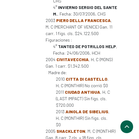
CHS
4°
INVIERNO SERGIO DEL SANTE
M.
, Fecha: 30/07/2006, CHS
2003
PIERO DELLA FRANCESCA
,
M, C (MERCHANT OF VENICE) Gan. 11
carr. 1 figs. cls. $24.122.500
Figuraciones :
4°
TANTEO DE POTRILLOS HELP
,
Fecha: 24/06/2006, HCH
2004
CIVITAVECCHIA
, H, C (MONS)
Gan. 1 carr. $1.342.500
Madre de:
2010
CITTA DI CASTELLO
,
H, C (MONTHIR) No corrió $0
2011
CIUDAD ANTIGUA
, H, C
(LAST IMPACT) Sin figs. cls.
$720.000
2013
AINOLA DE SIBELIUS
,
H, C (MONTHIR) Sin figs. cls.
$0
2005
SHACKLETON
, M, C (MONTHIR)
Gan. 8 carr. 7 cls. y 18 figs. cls.