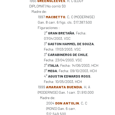
1993
GREENSLEEVES
, H, C (EDGY
DIPLOMAT) No corrió $0
Madre de:
1997
MACBETTO
, C, C (MODERNISE)
Gan. 8 carr. 6 figs. cls. $17.387.500
Figuraciones :
2°
GRAN BRETAÑA
, Fecha:
07/04/2003, VSC
3°
GASTON HAMMEL DE SOUZA
,
Fecha: 17/03/2003, VSC
3°
CARABINEROS DE CHILE
,
Fecha: 23/04/2003, VSC
3°
ITALIA
, Fecha: 14/06/2003, HCH
3°
MEGA
, Fecha: 09/10/2003, HCH
4°
AGUSTIN EDWARDS ROSS
,
Fecha: 10/05/2003, HCH
1999
AMARANTA BUENDIA
, H, A
(MODERNISE) Gan. 1 carr. $1.910.000
Madre de:
2004
DON ANTOLIN
, C, C
(MONS) Gan. 6 carr.
$12.549.500