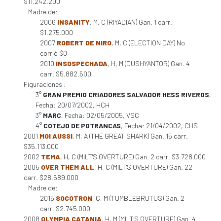
$11.242.200
Madre de:
2006
INSANITY
, M, C (RIYADIAN) Gan. 1 carr.
$1.275.000
2007
ROBERT DE NIRO
, M, C (ELECTION DAY) No
corrió $0
2010
INSOSPECHADA
, H, M (DUSHYANTOR) Gan. 4
carr. $5.882.500
Figuraciones :
3°
GRAN PREMIO CRIADORES SALVADOR HESS RIVEROS
,
Fecha: 20/07/2002, HCH
3°
MARC
, Fecha: 02/05/2005, VSC
4°
COTEJO DE POTRANCAS
, Fecha: 21/04/2002, CHS
2001
MOI AUSSI
, M, A (THE GREAT SHARK) Gan. 15 carr.
$35.113.000
2002
TEMA
, H, C (MILT'S OVERTURE) Gan. 2 carr. $3.728.000
2005
OVER THEM ALL
, H, C (MILT'S OVERTURE) Gan. 22
carr. $28.589.000
Madre de:
2015
SOCOTRON
, C, M (TUMBLEBRUTUS) Gan. 2
carr. $2.745.000
2008
OLYMPIA CATANIA
, H, M (MILT'S OVERTURE) Gan. 4