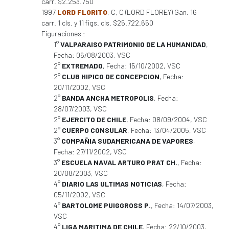
carr. $2.253.750
1997
LORD FLORITO
, C, C (LORD FLOREY) Gan. 16
carr. 1 cls. y 11 figs. cls. $25.722.650
Figuraciones :
1°
VALPARAISO PATRIMONIO DE LA HUMANIDAD
,
Fecha: 06/08/2003, VSC
2°
EXTREMADO
, Fecha: 15/10/2002, VSC
2°
CLUB HIPICO DE CONCEPCION
, Fecha:
20/11/2002, VSC
2°
BANDA ANCHA METROPOLIS
, Fecha:
28/07/2003, VSC
2°
EJERCITO DE CHILE
, Fecha: 08/09/2004, VSC
2°
CUERPO CONSULAR
, Fecha: 13/04/2005, VSC
3°
COMPAÑIA SUDAMERICANA DE VAPORES
,
Fecha: 27/11/2002, VSC
3°
ESCUELA NAVAL ARTURO PRAT CH.
, Fecha:
20/08/2003, VSC
4°
DIARIO LAS ULTIMAS NOTICIAS
, Fecha:
05/11/2002, VSC
4°
BARTOLOME PUIGGROSS P.
, Fecha: 14/07/2003,
VSC
4°
LIGA MARITIMA DE CHILE
, Fecha: 22/10/2003,