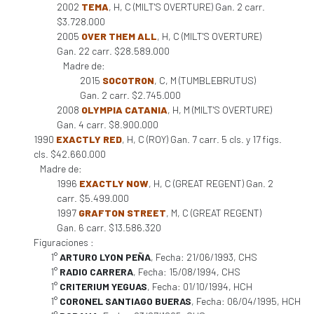
2002
TEMA
, H, C (MILT'S OVERTURE) Gan. 2 carr.
$3.728.000
2005
OVER THEM ALL
, H, C (MILT'S OVERTURE)
Gan. 22 carr. $28.589.000
Madre de:
2015
SOCOTRON
, C, M (TUMBLEBRUTUS)
Gan. 2 carr. $2.745.000
2008
OLYMPIA CATANIA
, H, M (MILT'S OVERTURE)
Gan. 4 carr. $8.900.000
1990
EXACTLY RED
, H, C (ROY) Gan. 7 carr. 5 cls. y 17 figs.
cls. $42.660.000
Madre de:
1996
EXACTLY NOW
, H, C (GREAT REGENT) Gan. 2
carr. $5.499.000
1997
GRAFTON STREET
, M, C (GREAT REGENT)
Gan. 6 carr. $13.586.320
Figuraciones :
1°
ARTURO LYON PEÑA
, Fecha: 21/06/1993, CHS
1°
RADIO CARRERA
, Fecha: 15/08/1994, CHS
1°
CRITERIUM YEGUAS
, Fecha: 01/10/1994, HCH
1°
CORONEL SANTIAGO BUERAS
, Fecha: 06/04/1995, HCH