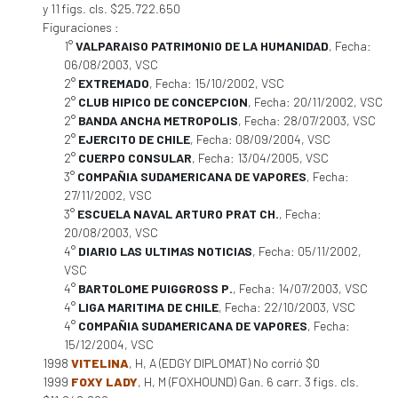
y 11 figs. cls. $25.722.650
Figuraciones :
1°
VALPARAISO PATRIMONIO DE LA HUMANIDAD
, Fecha:
06/08/2003, VSC
2°
EXTREMADO
, Fecha: 15/10/2002, VSC
2°
CLUB HIPICO DE CONCEPCION
, Fecha: 20/11/2002, VSC
2°
BANDA ANCHA METROPOLIS
, Fecha: 28/07/2003, VSC
2°
EJERCITO DE CHILE
, Fecha: 08/09/2004, VSC
2°
CUERPO CONSULAR
, Fecha: 13/04/2005, VSC
3°
COMPAÑIA SUDAMERICANA DE VAPORES
, Fecha:
27/11/2002, VSC
3°
ESCUELA NAVAL ARTURO PRAT CH.
, Fecha:
20/08/2003, VSC
4°
DIARIO LAS ULTIMAS NOTICIAS
, Fecha: 05/11/2002,
VSC
4°
BARTOLOME PUIGGROSS P.
, Fecha: 14/07/2003, VSC
4°
LIGA MARITIMA DE CHILE
, Fecha: 22/10/2003, VSC
4°
COMPAÑIA SUDAMERICANA DE VAPORES
, Fecha:
15/12/2004, VSC
1998
VITELINA
, H, A (EDGY DIPLOMAT) No corrió $0
1999
FOXY LADY
, H, M (FOXHOUND) Gan. 6 carr. 3 figs. cls.