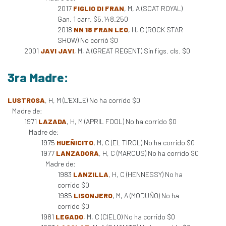
2017
FIGLIO DI FRAN
, M, A (SCAT ROYAL)
Gan. 1 carr. $5.148.250
2018
NN 18 FRAN LEO
, H, C (ROCK STAR
SHOW) No corrió $0
2001
JAVI JAVI
, M, A (GREAT REGENT) Sin figs. cls. $0
3ra Madre:
LUSTROSA
, H, M (L'EXILE) No ha corrido $0
Madre de:
1971
LAZADA
, H, M (APRIL FOOL) No ha corrido $0
Madre de:
1975
HUEÑICITO
, M, C (EL TIROL) No ha corrido $0
1977
LANZADORA
, H, C (MARCUS) No ha corrido $0
Madre de:
1983
LANZILLA
, H, C (HENNESSY) No ha
corrido $0
1985
LISONJERO
, M, A (MODUÑO) No ha
corrido $0
1981
LEGADO
, M, C (CIELO) No ha corrido $0