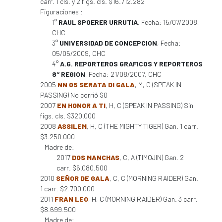
carr. 1 cls. y 2 figs. cls. $16.712.282
Figuraciones :
1°
RAUL SPOERER URRUTIA
, Fecha: 15/07/2008,
CHC
3°
UNIVERSIDAD DE CONCEPCION
, Fecha:
05/05/2009, CHC
4°
A.G. REPORTEROS GRAFICOS Y REPORTEROS
8° REGION
, Fecha: 21/08/2007, CHC
2005
NN 05 SERATA DI GALA
, M, C (SPEAK IN
PASSING) No corrió $0
2007
EN HONOR A TI
, H, C (SPEAK IN PASSING) Sin
figs. cls. $320.000
2008
ASSILEM
, H, C (THE MIGHTY TIGER) Gan. 1 carr.
$3.250.000
Madre de:
2017
DOS MANCHAS
, C, A (TIMOJIN) Gan. 2
carr. $6.080.500
2010
SEÑOR DE GALA
, C, C (MORNING RAIDER) Gan.
1 carr. $2.700.000
2011
FRAN LEO
, H, C (MORNING RAIDER) Gan. 3 carr.
$8.699.500
Madre de: