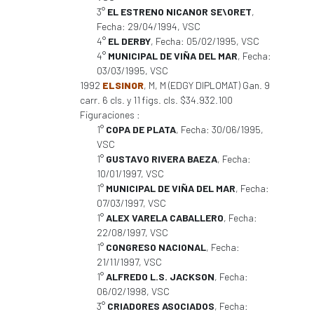
3°
EL ESTRENO NICANOR SE\ORET
,
Fecha: 29/04/1994, VSC
4°
EL DERBY
, Fecha: 05/02/1995, VSC
4°
MUNICIPAL DE VIÑA DEL MAR
, Fecha:
03/03/1995, VSC
1992
ELSINOR
, M, M (EDGY DIPLOMAT) Gan. 9
carr. 6 cls. y 11 figs. cls. $34.932.100
Figuraciones :
1°
COPA DE PLATA
, Fecha: 30/06/1995,
VSC
1°
GUSTAVO RIVERA BAEZA
, Fecha:
10/01/1997, VSC
1°
MUNICIPAL DE VIÑA DEL MAR
, Fecha:
07/03/1997, VSC
1°
ALEX VARELA CABALLERO
, Fecha:
22/08/1997, VSC
1°
CONGRESO NACIONAL
, Fecha:
21/11/1997, VSC
1°
ALFREDO L.S. JACKSON
, Fecha:
06/02/1998, VSC
3°
CRIADORES ASOCIADOS
, Fecha: