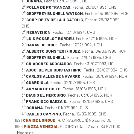
1°
DORAMA
, Fecha: 03/07/1995, CHS
2°
POLLA DE POTRANCAS
, Fecha: 20/08/1993, CHS
2°
GEOFFREY BUSHELL WATSON
, Fecha: 16/06/1994, HCH
2°
CORP.DE TV DE LA U.CATOLIC
, Fecha: 29/08/1994,
CHS
2°
MEGAVISION
, Fecha: 13/10/1994, CHS
2°
LUIS ROSSELOT BORDEU
, Fecha: 17/11/1994, HCH
2°
HARAS DE CHILE
, Fecha: 17/12/1994, HCH
2°
ALBERTO BUNSTER I\IGUEZ
, Fecha: 04/03/1995, HCH
2°
GEOFFREY BUSHELL
, Fecha: 27/04/1995, CHS
3°
CRIADORES ASOCIADOS
, Fecha: 31/07/1993, HCH
3°
ASOC. DE PERIODISTAS HIPIC
, Fecha: 26/07/1994, CHS
3°
CARLOS ALLENDE NAVARRO
, Fecha: 08/09/1994, HCH
3°
GUARDIOLA
, Fecha: 02/02/1995, CHS
3°
ARMADA DE CHILE
, Fecha: 18/05/1995, HCH
3°
DIARIO EL MERCURIO
, Fecha: 03/06/1995, HCH
3°
FRANCISCO BAEZA S.
, Fecha: 12/06/1995, CHS
4°
DORAMA
, Fecha: 01/07/1994, CHS
4°
CARLOS CAMPINO
, Fecha: 16/03/1995, CHS
1991
CHAISE LONGUE
, H, C (KAZAROUN) No corrió $0
1993
PIAZZA VENEZIA
, H, C (ROY) Gan. 2 carr. $3.671.000
Madre de: