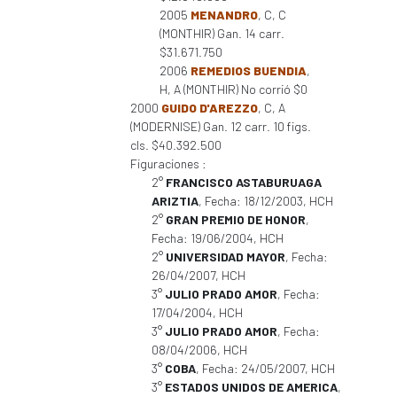
2005
MENANDRO
, C, C
(MONTHIR) Gan. 14 carr.
$31.671.750
2006
REMEDIOS BUENDIA
,
H, A (MONTHIR) No corrió $0
2000
GUIDO D'AREZZO
, C, A
(MODERNISE) Gan. 12 carr. 10 figs.
cls. $40.392.500
Figuraciones :
2°
FRANCISCO ASTABURUAGA
ARIZTIA
, Fecha: 18/12/2003, HCH
2°
GRAN PREMIO DE HONOR
,
Fecha: 19/06/2004, HCH
2°
UNIVERSIDAD MAYOR
, Fecha:
26/04/2007, HCH
3°
JULIO PRADO AMOR
, Fecha:
17/04/2004, HCH
3°
JULIO PRADO AMOR
, Fecha:
08/04/2006, HCH
3°
COBA
, Fecha: 24/05/2007, HCH
3°
ESTADOS UNIDOS DE AMERICA
,