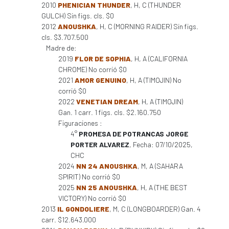
2010
PHENICIAN THUNDER
, H, C (THUNDER
GULCH) Sin figs. cls. $0
2012
ANOUSHKA
, H, C (MORNING RAIDER) Sin figs.
cls. $3.707.500
Madre de:
2019
FLOR DE SOPHIA
, H, A (CALIFORNIA
CHROME) No corrió $0
2021
AMOR GENUINO
, H, A (TIMOJIN) No
corrió $0
2022
VENETIAN DREAM
, H, A (TIMOJIN)
Gan. 1 carr. 1 figs. cls. $2.160.750
Figuraciones :
4°
PROMESA DE POTRANCAS JORGE
PORTER ALVAREZ
, Fecha: 07/10/2025,
CHC
2024
NN 24 ANOUSHKA
, M, A (SAHARA
SPIRIT) No corrió $0
2025
NN 25 ANOUSHKA
, H, A (THE BEST
VICTORY) No corrió $0
2013
IL GONDOLIERE
, M, C (LONGBOARDER) Gan. 4
carr. $12.643.000