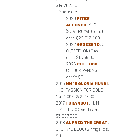
$14.252.500
Madre de:
2020
PITER
ALFONSO
, M, C
(SCAT ROYAL) Gan. 5
carr. $22.912.400
2022
GROSSETO
, C,
C (PAPELON) Gan. 1
carr. $1.755.000
2025
CHE LOOK
, H,
C (LOOK PEN) No
corrió $0
2015
NN 15 GLORIA MUNDI
,
H, C (PASSION FOR GOLD)
Murió 06/02/2017 $0
2017
TURANDOT
, H, M
(RYDILLUC) Gan. 1 carr.
$3.997.500
2018
ALFRED THE GREAT
,
C, C (RYDILLUC) Sin figs. cls.
$0