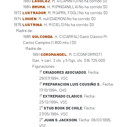
1983
LAGOLAZ
, M, A (CAMINITO) No ha corrido $0
1984
BRUMA
, H, M (PINGANILLA) No ha corrido $0
1972
LUSTRADOR
, M, M (APRIL FOOL) No ha corrido $0
1974
LIHUEN
, M, null (DAEMON) No ha corrido $0
1976
LUSTRINA
, H, M (CIELO) No ha corrido $0
Madre de:
1985
GOLCONDA
, H, C (CARRAL) Ganó Clásico Pr.
Carlos Campino (1.800 mts.) $0
Madre de:
1991
COROMANDEL
, M, C (CONFORMIST)
Gan. 4 carr. 3 cls. y 5 figs. cls. $16.725.000
Figuraciones :
1°
CRIADORES ASOCIADOS
, Fecha:
29/07/1994, VSC
1°
PREPARACION LUIS COUSIÑO S.
, Fecha:
17/10/1994, CHS
1°
EXTREMADO CLASICO
, Fecha:
23/12/1994, VSC
2°
STUD BOOK DE CHILE
, Fecha:
27/05/1994, VSC
2°
JUAN S.JACKSON
, Fecha: 06/01/1995,
VSC