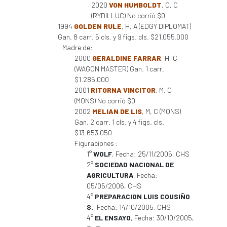
2020
VON HUMBOLDT
, C, C
(RYDILLUC) No corrió $0
1994
GOLDEN RULE
, H, A (EDGY DIPLOMAT)
Gan. 8 carr. 5 cls. y 9 figs. cls. $21.055.000
Madre de:
2000
GERALDINE FARRAR
, H, C
(WAGON MASTER) Gan. 1 carr.
$1.285.000
2001
RITORNA VINCITOR
, M, C
(MONS) No corrió $0
2002
MELIAN DE LIS
, M, C (MONS)
Gan. 2 carr. 1 cls. y 4 figs. cls.
$13.653.050
Figuraciones :
1°
WOLF
, Fecha: 25/11/2005, CHS
2°
SOCIEDAD NACIONAL DE
AGRICULTURA
, Fecha:
05/05/2006, CHS
4°
PREPARACION LUIS COUSIÑO
S.
, Fecha: 14/10/2005, CHS
4°
EL ENSAYO
, Fecha: 30/10/2005,