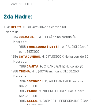
carr. $8.900.000
2da Madre:
1978
HELTY
, H, C (HAWK II) No ha corrido $0
Madre de:
1983
COLMADA
, H, A (CIELO) No ha corrido $0
Madre de:
1988
TRONADORA (1988)
, H, A (RALEIGH) Gan. 1
carr. $637.000
1984
CATACUMBAS
, H, C (TUSSOCK) No ha corrido $0
Madre de:
1989
CAJITA
, H, C (CARD GAME) No corrió $0
1988
THEMA
, H, C (ROY) Gan. 1 carr. $1.366.250
Madre de:
1994
CORONDEL
, M, A (POLAR GAP) Gan. 7 carr.
$14.299.500
1995
TABOO
, M, M (LORD FLOREY) Gan. 5 carr.
$12.648.500
1996
AELLO
, M, C (SMOOTH PERFORMANCE) Gan. 1