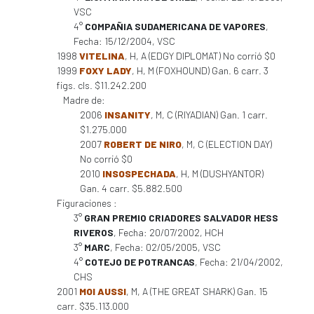
VSC
4°
COMPAÑIA SUDAMERICANA DE VAPORES
,
Fecha: 15/12/2004, VSC
1998
VITELINA
, H, A (EDGY DIPLOMAT) No corrió $0
1999
FOXY LADY
, H, M (FOXHOUND) Gan. 6 carr. 3
figs. cls. $11.242.200
Madre de:
2006
INSANITY
, M, C (RIYADIAN) Gan. 1 carr.
$1.275.000
2007
ROBERT DE NIRO
, M, C (ELECTION DAY)
No corrió $0
2010
INSOSPECHADA
, H, M (DUSHYANTOR)
Gan. 4 carr. $5.882.500
Figuraciones :
3°
GRAN PREMIO CRIADORES SALVADOR HESS
RIVEROS
, Fecha: 20/07/2002, HCH
3°
MARC
, Fecha: 02/05/2005, VSC
4°
COTEJO DE POTRANCAS
, Fecha: 21/04/2002,
CHS
2001
MOI AUSSI
, M, A (THE GREAT SHARK) Gan. 15
carr. $35.113.000