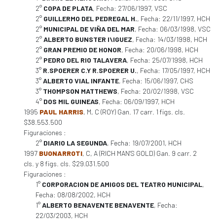
2°
COPA DE PLATA
, Fecha: 27/06/1997, VSC
2°
GUILLERMO DEL PEDREGAL H.
, Fecha: 22/11/1997, HCH
2°
MUNICIPAL DE VIÑA DEL MAR
, Fecha: 06/03/1998, VSC
2°
ALBERTO BUNSTER I\IGUEZ
, Fecha: 14/03/1998, HCH
2°
GRAN PREMIO DE HONOR
, Fecha: 20/06/1998, HCH
2°
PEDRO DEL RIO TALAVERA
, Fecha: 25/07/1998, HCH
3°
R.SPOERER C.Y R.SPOERER U.
, Fecha: 17/05/1997, HCH
3°
ALBERTO VIAL INFANTE
, Fecha: 15/06/1997, CHS
3°
THOMPSON MATTHEWS
, Fecha: 20/02/1998, VSC
4°
DOS MIL GUINEAS
, Fecha: 06/09/1997, HCH
1995
PAUL HARRIS
, M, C (ROY) Gan. 17 carr. 1 figs. cls.
$38.553.500
Figuraciones :
2°
DIARIO LA SEGUNDA
, Fecha: 19/07/2001, HCH
1997
BUONARROTI
, C, A (RICH MAN'S GOLD) Gan. 9 carr. 2
cls. y 8 figs. cls. $29.031.500
Figuraciones :
1°
CORPORACION DE AMIGOS DEL TEATRO MUNICIPAL
,
Fecha: 08/08/2002, HCH
1°
ALBERTO BENAVENTE BENAVENTE
, Fecha:
22/03/2003, HCH