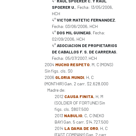
4°
RAUL SPOERER C. Y RAUL
SPOERER U.
, Fecha: 13/05/2006,
HCH
4°
VICTOR MATETIC FERNANDEZ
,
Fecha: 03/06/2006, HCH
4°
DOS MIL GUINEAS
, Fecha:
02/09/2006, HCH
4°
ASOCIACION DE PROPIETARIOS
DE CABALLOS F. S. DE CARRERAS
,
Fecha: 05/07/2007, HCH
2004
MUCHO RESPETO
, M, C (MONS)
Sin figs. cls. $0
2006
GLORIA MUNDI
, H, C
(MONTHIR) Gan. 2 carr. $2.628.000
Madre de:
2012
CAUSA FINITA
, H, M
(SOLDIER OF FORTUNE) Sin
figs. cls. $807.500
2013
NABULIO
, C, C (NEKO
BAY) Gan. 5 carr. $14.727.500
2014
LA DAMA DE ORO
, H, C
(FAST COMPANY) Gan. 2 carr.