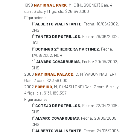
1999
NATIONAL PARK
, M, C (HUSSONET) Gan. 4
carr. 3 cls. y 1 figs. cls. $25.640.000
Figuraciones :
1°
ALBERTO VIAL INFANTE
, Fecha: 10/06/2002,
CHS
1°
TANTEO DE POTRILLOS
, Fecha: 29/06/2002,
HCH
1°
DOMINGO 2° HERRERA MARTINEZ
, Fecha:
17/08/2002, HCH
4°
ALVARO COVARRUBIAS
, Fecha: 20/05/2002,
CHS
2000
NATIONAL PALACE
, C, M (WAGON MASTER)
Gan. 2 carr. $2.358.000
2002
PORFIDO
, M, C (MASH ONE) Gan. 7 carr. 6 cls. y
4 figs. cls. $131.189.397
Figuraciones :
1°
COTEJO DE POTRILLOS
, Fecha: 22/04/2005,
CHS
1°
ALVARO COVARRUBIAS
, Fecha: 20/05/2005,
CHS
1°
ALBERTO VIAL INFANTE
, Fecha: 24/06/2005,