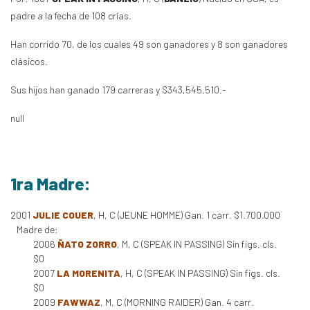
padre a la fecha de 108 crías.
Han corrido 70, de los cuales 49 son ganadores y 8 son ganadores
clásicos.
Sus hijos han ganado 179 carreras y $343,545,510.-
null
1ra Madre:
2001
JULIE COUER
, H, C (JEUNE HOMME) Gan. 1 carr. $1.700.000
Madre de:
2006
ÑATO ZORRO
, M, C (SPEAK IN PASSING) Sin figs. cls.
$0
2007
LA MORENITA
, H, C (SPEAK IN PASSING) Sin figs. cls.
$0
2009
FAWWAZ
, M, C (MORNING RAIDER) Gan. 4 carr.