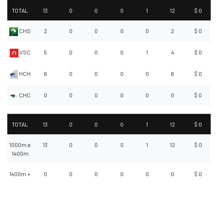
TOTAL
13
0
0
0
1
12
$ 0
CHS
2
0
0
0
0
2
$ 0
VSC
5
0
0
0
1
4
$ 0
HCH
6
0
0
0
0
6
$ 0
CHC
0
0
0
0
0
0
$ 0
TOTAL
13
0
0
0
1
12
$ 0
1000m a
13
0
0
0
1
12
$ 0
1400m
1400m +
0
0
0
0
0
0
$ 0