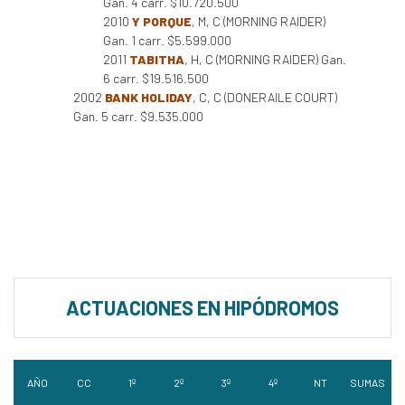
Gan. 4 carr. $10.720.500
2010
Y PORQUE
, M, C (MORNING RAIDER)
Gan. 1 carr. $5.599.000
2011
TABITHA
, H, C (MORNING RAIDER) Gan.
6 carr. $19.516.500
2002
BANK HOLIDAY
, C, C (DONERAILE COURT)
Gan. 5 carr. $9.535.000
ACTUACIONES EN HIPÓDROMOS
AÑO
CC
1º
2º
3º
4º
NT
SUMAS