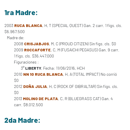
1ra Madre:
2003
RUCA BLANCA
, H, T (SPECIAL QUEST) Gan. 2 carr. 1 figs. cls.
$6.967.500
Madre de:
2008
CRISJABJOS
, M, C (PROUD CITIZEN) Sin figs. cls. $0
2009
ROCCAFORTE
, C, M (FUSAICHI PEGASUS) Gan. 9 carr.
1 figs. cls. $36.447.000
Figuraciones :
3°
LIBERTY
, Fecha: 11/06/2016, HCH
2010
NN 10 RUCA BLANCA
, H, A (TOTAL IMPACT) No corrió
$0
2012
DOÑA JULIA
, H, C (ROCK OF GIBRALTAR) Sin figs. cls.
$0
2013
MOLINO DE PLATA
, C, R (BLUEGRASS CAT) Gan. 4
carr. $8.012.500
2da Madre: