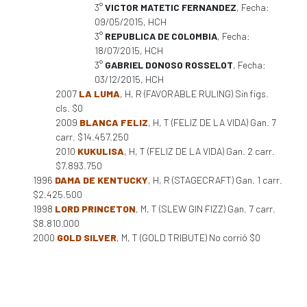
3°
VICTOR MATETIC FERNANDEZ
, Fecha:
09/05/2015, HCH
3°
REPUBLICA DE COLOMBIA
, Fecha:
18/07/2015, HCH
3°
GABRIEL DONOSO ROSSELOT
, Fecha:
03/12/2015, HCH
2007
LA LUMA
, H, R (FAVORABLE RULING) Sin figs.
cls. $0
2009
BLANCA FELIZ
, H, T (FELIZ DE LA VIDA) Gan. 7
carr. $14.457.250
2010
KUKULISA
, H, T (FELIZ DE LA VIDA) Gan. 2 carr.
$7.893.750
1996
DAMA DE KENTUCKY
, H, R (STAGECRAFT) Gan. 1 carr.
$2.425.500
1998
LORD PRINCETON
, M, T (SLEW GIN FIZZ) Gan. 7 carr.
$8.810.000
2000
GOLD SILVER
, M, T (GOLD TRIBUTE) No corrió $0