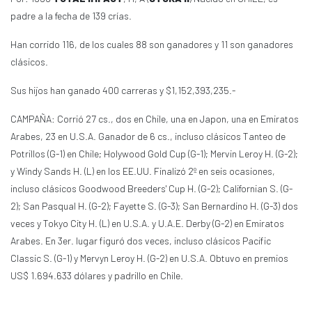
padre a la fecha de 139 crías.
Han corrido 116, de los cuales 88 son ganadores y 11 son ganadores
clásicos.
Sus hijos han ganado 400 carreras y $1,152,393,235.-
CAMPAÑA: Corrió 27 cs., dos en Chile, una en Japon, una en Emiratos
Arabes, 23 en U.S.A. Ganador de 6 cs., incluso clásicos Tanteo de
Potrillos (G-1) en Chile; Holywood Gold Cup (G-1); Mervin Leroy H. (G-2);
y Windy Sands H. (L) en los EE.UU. Finalizó 2º en seis ocasiones,
incluso clásicos Goodwood Breeders' Cup H. (G-2); Californian S. (G-
2); San Pasqual H. (G-2); Fayette S. (G-3); San Bernardino H. (G-3) dos
veces y Tokyo City H. (L) en U.S.A. y U.A.E. Derby (G-2) en Emiratos
Arabes. En 3er. lugar figuró dos veces, incluso clásicos Pacific
Classic S. (G-1) y Mervyn Leroy H. (G-2) en U.S.A. Obtuvo en premios
US$ 1.694.633 dólares y padrillo en Chile.