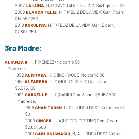
2007
LA LUMA
, H, R (FAVORABLE RULING) Sin figs. cls. $0
2009
BLANCA FELIZ
, H, T (FELIZ DE LA VIDA) Gan. 7 carr.
$14.457.250
2010
KUKULISA
, H, T (FELIZ DE LA VIDA) Gan. 2 carr.
$7.893.750
3ra Madre:
ALIANZA II
, H, T (MENDEZ) No corrió $0
Madre de:
1992
ALISTADA
, H, C (INCHWOOD) No corrió $0
1993
ALFARERA
, H, C (MOCITO SERIO) Gan. 1 carr.
$5.076.100
1994
SARCELLE
, H, T (SABIQ) Gan. 3 carr. $6.162.500
Madre de:
1999
SHAH TOOSH
, H, R (HIDDEN DESTINY) No corrió
$0
2000
SINGER
, H, A (HIDDEN DESTINY) Gan. 2 carr.
$2.031.600
2001
CARLOS IGNACIO
, M, A (HIDDEN DESTINY) No