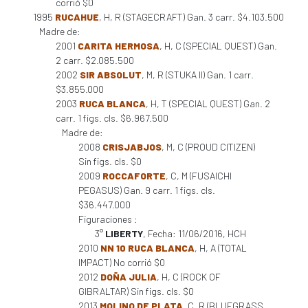
corrió $0
1995
RUCAHUE
, H, R (STAGECRAFT) Gan. 3 carr. $4.103.500
Madre de:
2001
CARITA HERMOSA
, H, C (SPECIAL QUEST) Gan.
2 carr. $2.085.500
2002
SIR ABSOLUT
, M, R (STUKA II) Gan. 1 carr.
$3.855.000
2003
RUCA BLANCA
, H, T (SPECIAL QUEST) Gan. 2
carr. 1 figs. cls. $6.967.500
Madre de:
2008
CRISJABJOS
, M, C (PROUD CITIZEN)
Sin figs. cls. $0
2009
ROCCAFORTE
, C, M (FUSAICHI
PEGASUS) Gan. 9 carr. 1 figs. cls.
$36.447.000
Figuraciones :
3°
LIBERTY
, Fecha: 11/06/2016, HCH
2010
NN 10 RUCA BLANCA
, H, A (TOTAL
IMPACT) No corrió $0
2012
DOÑA JULIA
, H, C (ROCK OF
GIBRALTAR) Sin figs. cls. $0
2013
MOLINO DE PLATA
, C, R (BLUEGRASS