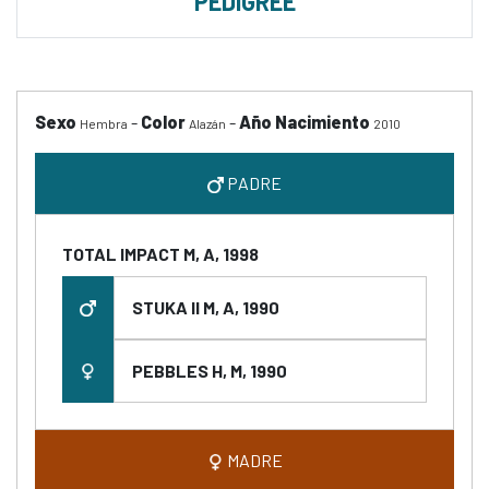
PEDIGREE
Sexo
-
Color
-
Año Nacimiento
Hembra
Alazán
2010
PADRE
TOTAL IMPACT M, A, 1998
STUKA II M, A, 1990
PEBBLES H, M, 1990
MADRE