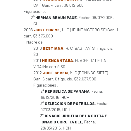
CAT) Gan. 4 carr. $8.012.500
Figuraciones :
2°
HERNAN BRAUN PAGE
, Fecha: 08/07/2006,
HCH
2006
JUST FOR ME
, H, C (JEUNE VICTOROISE) Gan. 1
carr. $3.375.000
Madre de:
2010
BESTIANA
, H, C (BASTIAN) Sin figs. cls.
$0
2011
ME ENCANTABA
, H, A (FELIZ DE LA
VIDA) No corrió $0
2012
JUST SEVEN
, M, C (DOMINGO SIETE)
Gan. 6 carr. 6 figs. cls. $32.637.500
Figuraciones :
2°
REPUBLICA DE PANAMA
, Fecha:
19/12/2015, HCH
3°
SELECCION DE POTRILLOS
, Fecha:
07/03/2015, HCH
3°
IGNACIO URRUTIA DE LA SOTTA E
IGNACIO URRUTIA DEL
, Fecha:
28/03/2015, HCH