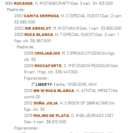
1995
RUCAHUE
, H, R (STAGECRAFT) Gan. 3 carr. $4.103.500
Madre de:
2001
CARITA HERMOSA
, H, C (SPECIAL QUEST) Gan. 2 carr.
$2.085.500
2002
SIR ABSOLUT
, M, R (STUKA II) Gan. 1 carr. $3.855.000
2003
RUCA BLANCA
, H, T (SPECIAL QUEST) Gan. 2 carr. 1
figs. cls. $6.967.500
Madre de:
2008
CRISJABJOS
, M, C (PROUD CITIZEN) Sin figs.
cls. $0
2009
ROCCAFORTE
, C, M (FUSAICHI PEGASUS) Gan.
9 carr. 1 figs. cls. $36.447.000
Figuraciones :
3°
LIBERTY
, Fecha: 11/06/2016, HCH
2010
NN 10 RUCA BLANCA
, H, A (TOTAL IMPACT) No
corrió $0
2012
DOÑA JULIA
, H, C (ROCK OF GIBRALTAR) Sin
figs. cls. $0
2013
MOLINO DE PLATA
, C, R (BLUEGRASS CAT)
Gan. 4 carr. $8.012.500
Figuraciones :