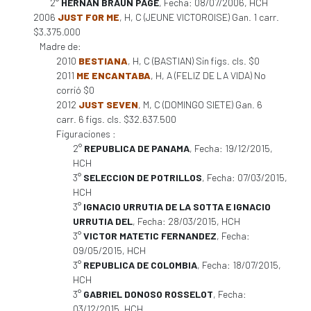
2°
HERNAN BRAUN PAGE
, Fecha: 08/07/2006, HCH
2006
JUST FOR ME
, H, C (JEUNE VICTOROISE) Gan. 1 carr.
$3.375.000
Madre de:
2010
BESTIANA
, H, C (BASTIAN) Sin figs. cls. $0
2011
ME ENCANTABA
, H, A (FELIZ DE LA VIDA) No
corrió $0
2012
JUST SEVEN
, M, C (DOMINGO SIETE) Gan. 6
carr. 6 figs. cls. $32.637.500
Figuraciones :
2°
REPUBLICA DE PANAMA
, Fecha: 19/12/2015,
HCH
3°
SELECCION DE POTRILLOS
, Fecha: 07/03/2015,
HCH
3°
IGNACIO URRUTIA DE LA SOTTA E IGNACIO
URRUTIA DEL
, Fecha: 28/03/2015, HCH
3°
VICTOR MATETIC FERNANDEZ
, Fecha:
09/05/2015, HCH
3°
REPUBLICA DE COLOMBIA
, Fecha: 18/07/2015,
HCH
3°
GABRIEL DONOSO ROSSELOT
, Fecha:
03/12/2015, HCH