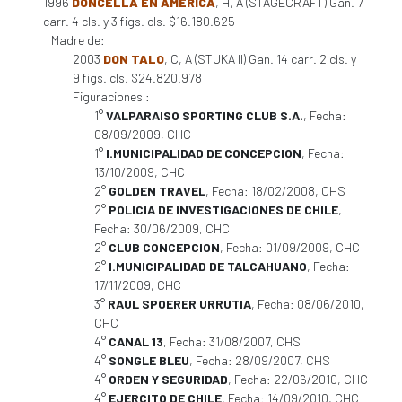
1996
DONCELLA EN AMERICA
, H, A (STAGECRAFT) Gan. 7
carr. 4 cls. y 3 figs. cls. $16.180.625
Madre de:
2003
DON TALO
, C, A (STUKA II) Gan. 14 carr. 2 cls. y
9 figs. cls. $24.820.978
Figuraciones :
1°
VALPARAISO SPORTING CLUB S.A.
, Fecha:
08/09/2009, CHC
1°
I.MUNICIPALIDAD DE CONCEPCION
, Fecha:
13/10/2009, CHC
2°
GOLDEN TRAVEL
, Fecha: 18/02/2008, CHS
2°
POLICIA DE INVESTIGACIONES DE CHILE
,
Fecha: 30/06/2009, CHC
2°
CLUB CONCEPCION
, Fecha: 01/09/2009, CHC
2°
I.MUNICIPALIDAD DE TALCAHUANO
, Fecha:
17/11/2009, CHC
3°
RAUL SPOERER URRUTIA
, Fecha: 08/06/2010,
CHC
4°
CANAL 13
, Fecha: 31/08/2007, CHS
4°
SONGLE BLEU
, Fecha: 28/09/2007, CHS
4°
ORDEN Y SEGURIDAD
, Fecha: 22/06/2010, CHC
4°
EJERCITO DE CHILE
, Fecha: 14/09/2010, CHC