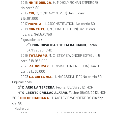
2015
NN 15 DRILCA
, H, M (HOLY ROMAN EMPEROR)
No corrió $0
2016
RIO
, C, C (NO NAY NEVER) Gan. 6 carr.
$16.181.000
2017
MAMITA
, H, A (CONSTITUTION) No corrió $0
2018
CONTUTI
, C, M (CONSTITUTION) Gan. 8 carr. 1
figs. cls. $41.531.750
Figuraciones :
3°
I.MUNICIPALIDAD DE TALCAHUANO
, Fecha:
04/11/2025, CHC
2019
TATAPAPU
, M, C (STEVIE WONDERBOY) Gan. 5
carr. $18.936.000
2020
AL BOURAK
, H, C (VISCOUNT NELSON) Gan. 1
carr. $1.330.000
2023
LA CHITA MIA
, H, M (CASSINI (IRE)) No corrió $0
Figuraciones :
2°
DIARIO LA TERCERA
, Fecha: 05/07/2012, HCH
4°
GILBERTO ORILLAC ALFARO
, Fecha: 06/09/2012, HCH
2010
DOLCE GABBANA
, H, A (STEVIE WONDERBOY) Sin figs.
cls. $0
Madre de: