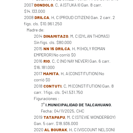
2007
DONDOLO
, C, A (STUKA II) Gan. 8 carr.
$14.133.000
2008
DRILCA
, H, C (PROUD CITIZEN) Gan. 2 carr. 2
figs. cls. $10.961.250
Madre de:
2014
DINAMITAZO
, M, C (DYLAN THOMAS)
Sin figs. cls. $80.000
2015
NN 15 DRILCA
, H, M (HOLY ROMAN
EMPEROR) No corrió $0
2016
RIO
, C, C (NO NAY NEVER) Gan. 6 carr.
$16.181.000
2017
MAMITA
, H, A (CONSTITUTION) No
corrió $0
2018
CONTUTI
, C, M (CONSTITUTION) Gan. 8
carr. 1 figs. cls. $41.531.750
Figuraciones :
3°
I.MUNICIPALIDAD DE TALCAHUANO
,
Fecha: 04/11/2025, CHC
2019
TATAPAPU
, M, C (STEVIE WONDERBOY)
Gan. 5 carr. $18.936.000
2020
AL BOURAK
, H, C (VISCOUNT NELSON)