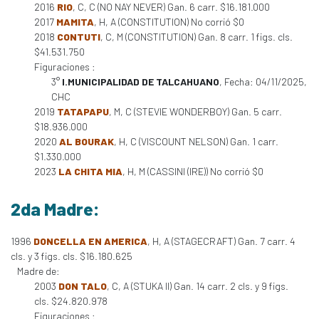
2016
RIO
, C, C (NO NAY NEVER) Gan. 6 carr. $16.181.000
2017
MAMITA
, H, A (CONSTITUTION) No corrió $0
2018
CONTUTI
, C, M (CONSTITUTION) Gan. 8 carr. 1 figs. cls.
$41.531.750
Figuraciones :
3°
I.MUNICIPALIDAD DE TALCAHUANO
, Fecha: 04/11/2025,
CHC
2019
TATAPAPU
, M, C (STEVIE WONDERBOY) Gan. 5 carr.
$18.936.000
2020
AL BOURAK
, H, C (VISCOUNT NELSON) Gan. 1 carr.
$1.330.000
2023
LA CHITA MIA
, H, M (CASSINI (IRE)) No corrió $0
2da Madre:
1996
DONCELLA EN AMERICA
, H, A (STAGECRAFT) Gan. 7 carr. 4
cls. y 3 figs. cls. $16.180.625
Madre de:
2003
DON TALO
, C, A (STUKA II) Gan. 14 carr. 2 cls. y 9 figs.
cls. $24.820.978
Figuraciones :