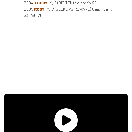
2004
TOBBY
, M, A (BIG TEN) No corrió $0
2005
RODY
, M, C (SEEKER'S REWARD) Gan. 1 carr.
$3.256.250