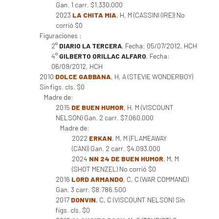
Gan. 1 carr. $1.330.000
2023
LA CHITA MIA
, H, M (CASSINI (IRE)) No
corrió $0
Figuraciones :
2°
DIARIO LA TERCERA
, Fecha: 05/07/2012, HCH
4°
GILBERTO ORILLAC ALFARO
, Fecha:
06/09/2012, HCH
2010
DOLCE GABBANA
, H, A (STEVIE WONDERBOY)
Sin figs. cls. $0
Madre de:
2015
DE BUEN HUMOR
, H, M (VISCOUNT
NELSON) Gan. 2 carr. $7.060.000
Madre de:
2022
ERKAN
, M, M (FLAMEAWAY
(CAN)) Gan. 2 carr. $4.093.000
2024
NN 24 DE BUEN HUMOR
, M, M
(SHOT MENZEL) No corrió $0
2016
LORD ARMANDO
, C, C (WAR COMMAND)
Gan. 3 carr. $8.786.500
2017
DONVIN
, C, C (VISCOUNT NELSON) Sin
figs. cls. $0