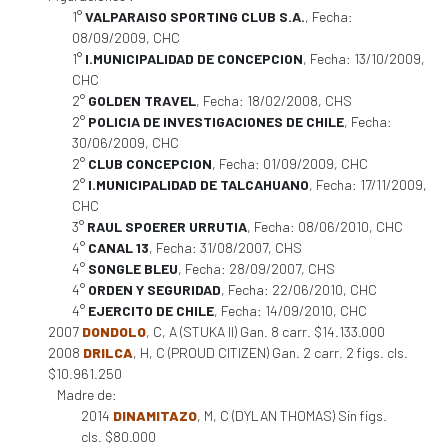
1°
VALPARAISO SPORTING CLUB S.A.
, Fecha:
08/09/2009, CHC
1°
I.MUNICIPALIDAD DE CONCEPCION
, Fecha: 13/10/2009,
CHC
2°
GOLDEN TRAVEL
, Fecha: 18/02/2008, CHS
2°
POLICIA DE INVESTIGACIONES DE CHILE
, Fecha:
30/06/2009, CHC
2°
CLUB CONCEPCION
, Fecha: 01/09/2009, CHC
2°
I.MUNICIPALIDAD DE TALCAHUANO
, Fecha: 17/11/2009,
CHC
3°
RAUL SPOERER URRUTIA
, Fecha: 08/06/2010, CHC
4°
CANAL 13
, Fecha: 31/08/2007, CHS
4°
SONGLE BLEU
, Fecha: 28/09/2007, CHS
4°
ORDEN Y SEGURIDAD
, Fecha: 22/06/2010, CHC
4°
EJERCITO DE CHILE
, Fecha: 14/09/2010, CHC
2007
DONDOLO
, C, A (STUKA II) Gan. 8 carr. $14.133.000
2008
DRILCA
, H, C (PROUD CITIZEN) Gan. 2 carr. 2 figs. cls.
$10.961.250
Madre de:
2014
DINAMITAZO
, M, C (DYLAN THOMAS) Sin figs.
cls. $80.000