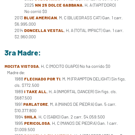
2025
NN 25 DOLCE GABBANA
, H, A (TAPITDORO)
No corrió $0
2013
BLUE AMERICAN
, M, C (BLUEGRASS CAT) Gan. 1 carr.
$6.995.000
2014
DONCELLA VESTAL
, H, A (TOTAL IMPACT) Gan. 1 carr.
$2.960.000
3ra Madre:
MOCITA VISTOSA
, H, C (MOCITO GUAPO) No ha corrido $0
Madre de:
1988
FLECHADO POR TI
, M, M (FRAMPTON DELIGHT) Sin figs.
cls. $772.500
1989
I TAKE ALL
, H, A (INMORTAL DANCER) Sin figs. cls.
$687.500
1991
PARLATORE
, M, A (MANOS DE PIEDRA) Gan. 5 carr.
$10.377.800
1994
SHILA
, H, C (SABIQ) Gan. 2 carr. $4.059.500
1995
PERICOLOSA
, H, C (MANOS DE PIEDRA) Gan. 1 carr.
$1.009.500