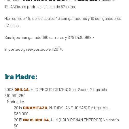
IRLANDA, es padre a la fecha de 62 crías.
Han corrido 49, de los cuales 43 son ganadores y 10 son ganadores
clásicos.
Sus hijos han ganado 190 carreras y $791,430,969.-
Importado y reexportado en 2014.
1ra Madre:
2008
DRILCA
, H, C (PROUD CITIZEN) Gan. 2 carr. 2 figs. cls.
$10.961.250
Madre de:
2014
DINAMITAZO
, M, C (DYLAN THOMAS) Sin figs. cls.
$80.000
2015
NN 15 DRILCA
, H, M (HOLY ROMAN EMPEROR) No corrió
$0