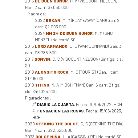
2015
DE BUEN HUMOR
, H, M (VISCOUNT NELSON)
Gan. 2 carr. $7.060.000
Madre de:
2022
ERKAN
, M, M (FLAMEAWAY (CAN)) Gan. 2
carr. $4.093.000
2024
NN 24 DE BUEN HUMOR
, M, M (SHOT
MENZEL) No corrió $0
2016
LORD ARMANDO
, C, C (WAR COMMAND) Gan. 3
carr. $8.786.500
2017
DONVIN
, C, C (VISCOUNT NELSON) Sin figs. cls.
$0
2018
ALONSITO ROCK
, M, C (TOURIST) Gan. 1 carr.
$1.415.000
2019
TITINO
, M, A (MIDSHIPMAN) Gan. 6 carr. 2 figs.
cls. $40.025.200
Figuraciones :
3°
DIARIO LA CUARTA
, Fecha: 10/09/2022, HCH
4°
FUNDACION LAS ROSAS
, Fecha: 15/06/2023,
HCH
2020
SEEKING THE DOLCE
, C, C (SEEKING THE DIA)
Gan. 4 carr. $22.526.800
2023
DOLCE NIÑA
, H, A (CASSINI (IRE)) No corrió $0