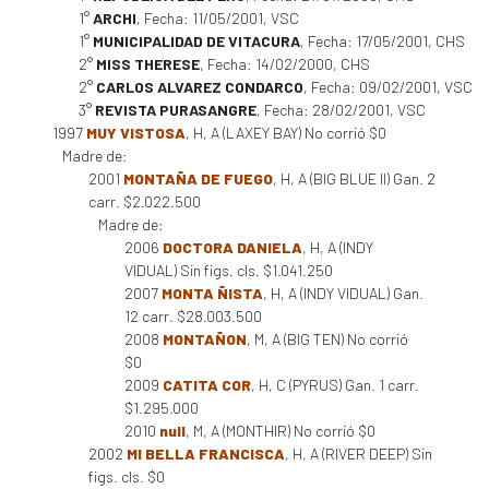
1°
ARCHI
, Fecha: 11/05/2001, VSC
1°
MUNICIPALIDAD DE VITACURA
, Fecha: 17/05/2001, CHS
2°
MISS THERESE
, Fecha: 14/02/2000, CHS
2°
CARLOS ALVAREZ CONDARCO
, Fecha: 09/02/2001, VSC
3°
REVISTA PURASANGRE
, Fecha: 28/02/2001, VSC
1997
MUY VISTOSA
, H, A (LAXEY BAY) No corrió $0
Madre de:
2001
MONTAÑA DE FUEGO
, H, A (BIG BLUE II) Gan. 2
carr. $2.022.500
Madre de:
2006
DOCTORA DANIELA
, H, A (INDY
VIDUAL) Sin figs. cls. $1.041.250
2007
MONTA ÑISTA
, H, A (INDY VIDUAL) Gan.
12 carr. $28.003.500
2008
MONTAÑON
, M, A (BIG TEN) No corrió
$0
2009
CATITA COR
, H, C (PYRUS) Gan. 1 carr.
$1.295.000
2010
null
, M, A (MONTHIR) No corrió $0
2002
MI BELLA FRANCISCA
, H, A (RIVER DEEP) Sin
figs. cls. $0