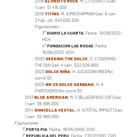
2018
ALONSITO ROCK
, M, C (TOURIST) Gan.
1 carr. $1.415.000
2019
TITINO
, M, A (MIDSHIPMAN) Gan. 6 carr.
2 figs. cls. $40.025.200
Figuraciones :
3°
DIARIO LA CUARTA
, Fecha: 10/09/2022,
HCH
4°
FUNDACION LAS ROSAS
, Fecha:
15/06/2023, HCH
2020
SEEKING THE DOLCE
, C, C (SEEKING
THE DIA) Gan. 4 carr. $22.526.800
2023
DOLCE NIÑA
, H, A (CASSINI (IRE)) No
corrió $0
2025
NN 25 DOLCE GABBANA
, H, A
(TAPITDORO) No corrió $0
2013
BLUE AMERICAN
, M, C (BLUEGRASS CAT) Gan.
1 carr. $6.995.000
2014
DONCELLA VESTAL
, H, A (TOTAL IMPACT) Gan.
1 carr. $2.960.000
Figuraciones :
1°
PORTA PIA
, Fecha: 18/05/2000, CHS
1°
REPUBLICA DEL PERU
, Fecha: 27/07/2000, CHS