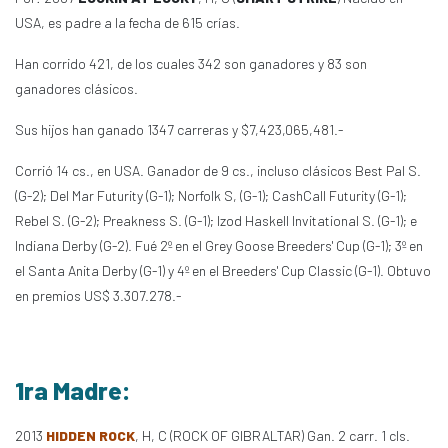
USA, es padre a la fecha de 615 crías.
Han corrido 421, de los cuales 342 son ganadores y 83 son
ganadores clásicos.
Sus hijos han ganado 1347 carreras y $7,423,065,481.-
Corrió 14 cs., en USA. Ganador de 9 cs., incluso clásicos Best Pal S.
(G-2); Del Mar Futurity (G-1); Norfolk S, (G-1); CashCall Futurity (G-1);
Rebel S. (G-2); Preakness S. (G-1); Izod Haskell Invitational S. (G-1); e
Indiana Derby (G-2). Fué 2º en el Grey Goose Breeders' Cup (G-1); 3º en
el Santa Anita Derby (G-1) y 4º en el Breeders' Cup Classic (G-1). Obtuvo
en premios US$ 3.307.278.-
1ra Madre:
2013
HIDDEN ROCK
, H, C (ROCK OF GIBRALTAR) Gan. 2 carr. 1 cls.