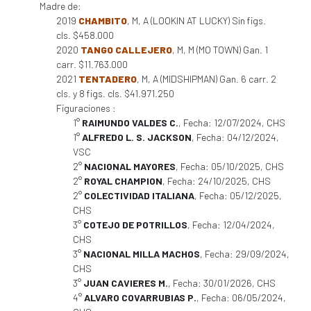
Madre de:
2019
CHAMBITO
, M, A (LOOKIN AT LUCKY) Sin figs.
cls. $458.000
2020
TANGO CALLEJERO
, M, M (MO TOWN) Gan. 1
carr. $11.763.000
2021
TENTADERO
, M, A (MIDSHIPMAN) Gan. 6 carr. 2
cls. y 8 figs. cls. $41.971.250
Figuraciones :
1°
RAIMUNDO VALDES C.
, Fecha: 12/07/2024, CHS
1°
ALFREDO L. S. JACKSON
, Fecha: 04/12/2024,
VSC
2°
NACIONAL MAYORES
, Fecha: 05/10/2025, CHS
2°
ROYAL CHAMPION
, Fecha: 24/10/2025, CHS
2°
COLECTIVIDAD ITALIANA
, Fecha: 05/12/2025,
CHS
3°
COTEJO DE POTRILLOS
, Fecha: 12/04/2024,
CHS
3°
NACIONAL MILLA MACHOS
, Fecha: 29/09/2024,
CHS
3°
JUAN CAVIERES M.
, Fecha: 30/01/2026, CHS
4°
ALVARO COVARRUBIAS P.
, Fecha: 06/05/2024,