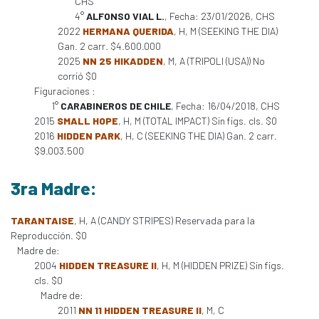
CHS
4°
ALFONSO VIAL L.
, Fecha: 23/01/2026, CHS
2022
HERMANA QUERIDA
, H, M (SEEKING THE DIA)
Gan. 2 carr. $4.600.000
2025
NN 25 HIKADDEN
, M, A (TRIPOLI (USA)) No
corrió $0
Figuraciones :
1°
CARABINEROS DE CHILE
, Fecha: 16/04/2018, CHS
2015
SMALL HOPE
, H, M (TOTAL IMPACT) Sin figs. cls. $0
2016
HIDDEN PARK
, H, C (SEEKING THE DIA) Gan. 2 carr.
$9.003.500
3ra Madre:
TARANTAISE
, H, A (CANDY STRIPES) Reservada para la
Reproducción. $0
Madre de:
2004
HIDDEN TREASURE II
, H, M (HIDDEN PRIZE) Sin figs.
cls. $0
Madre de:
2011
NN 11 HIDDEN TREASURE II
, M, C