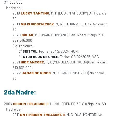
$11.350.000
Madre de:
2018
LUCKY SANTINO
, M, M (LOOKIN AT LUCKY) Sin figs. cls.
$0
2019
NN 19 HIDDEN ROCK
, M, A (LOOKIN AT LUCKY) No corrió
$0
2020
OBLAK
, M, C (WAR COMMAND) Gan. 6 carr. 2 figs. cls.
$29.515.000
Figuraciones :
3°
BRISTOL
, Fecha: 26/12/2024, HCH
4°
STUD BOOK DE CHILE
, Fecha: 02/02/2025, VSC
2021
HIER ANCORE
, H, C (MENDELSSOHN (USA)) Gan. 4 carr.
$10.533.000
2022
JAMAS ME RINDO
, M, C (IVAN DENISOVICH) No corrió
$0
2da Madre:
2004
HIDDEN TREASURE II
, H, M (HIDDEN PRIZE) Sin figs. cls. $0
Madre de:
2011
NN 11 HIDDEN TREASURE II
, M, C (DUSHYANTOR) No