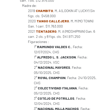
carr. 1 cls. $12.975.000
Madre de:
2019
CHAMBITO
, M, A (LOOKIN AT LUCKY) Sin
figs. cls. $458.000
2020
TANGO CALLEJERO
, M, M (MO TOWN)
Gan. 1 carr. $11.763.000
2021
TENTADERO
, M, A (MIDSHIPMAN) Gan. 6
carr. 2 cls. y 8 figs. cls. $41.971.250
Figuraciones :
1°
RAIMUNDO VALDES C.
, Fecha:
12/07/2024, CHS
1°
ALFREDO L. S. JACKSON
, Fecha:
04/12/2024, VSC
2°
NACIONAL MAYORES
, Fecha:
05/10/2025, CHS
2°
ROYAL CHAMPION
, Fecha: 24/10/2025,
CHS
2°
COLECTIVIDAD ITALIANA
, Fecha:
05/12/2025, CHS
3°
COTEJO DE POTRILLOS
, Fecha:
12/04/2024, CHS
3°
NACIONAL MILLA MACHOS
, Fecha: