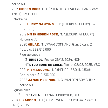
corrió $0
2013
HIDDEN ROCK
, H, C (ROCK OF GIBRALTAR) Gan. 2 carr.
1 cls. $11.350.000
Madre de:
2018
LUCKY SANTINO
, M, M (LOOKIN AT LUCKY) Sin
figs. cls. $0
2019
NN 19 HIDDEN ROCK
, M, A (LOOKIN AT LUCKY)
No corrió $0
2020
OBLAK
, M, C (WAR COMMAND) Gan. 6 carr. 2
figs. cls. $29.515.000
Figuraciones :
3°
BRISTOL
, Fecha: 26/12/2024, HCH
4°
STUD BOOK DE CHILE
, Fecha: 02/02/2025, VSC
2021
HIER ANCORE
, H, C (MENDELSSOHN (USA))
Gan. 4 carr. $10.533.000
2022
JAMAS ME RINDO
, M, C (IVAN DENISOVICH) No
corrió $0
Figuraciones :
1°
LUIS DAVILA L.
, Fecha: 19/08/2016, CHS
2014
HIKADDEN
, H, A (STEVIE WONDERBOY) Gan. 3 carr. 1
cls. $12.975.000