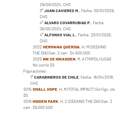
29/09/2024, CHS
3°
JUAN CAVIERES M.
, Fecha: 30/01/2026,
CHS
4°
ALVARO COVARRUBIAS P.
, Fecha:
06/05/2024, CHS
4°
ALFONSO VIAL L.
, Fecha: 23/01/2026,
CHS
2022
HERMANA QUERIDA
, H, M (SEEKING
THE DIA) Gan. 2 carr. $4.600.000
2025
NN 25 HIKADDEN
, M, A (TRIPOLI (USA))
No corrió $0
Figuraciones :
1°
CARABINEROS DE CHILE
, Fecha: 16/04/2018,
CHS
2015
SMALL HOPE
, H, M (TOTAL IMPACT) Sin figs. cls.
$0
2016
HIDDEN PARK
, H, C (SEEKING THE DIA) Gan. 2
carr. $9.003.500