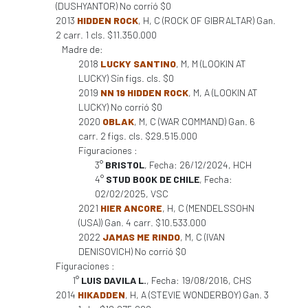
(DUSHYANTOR) No corrió $0
2013
HIDDEN ROCK
, H, C (ROCK OF GIBRALTAR) Gan.
2 carr. 1 cls. $11.350.000
Madre de:
2018
LUCKY SANTINO
, M, M (LOOKIN AT
LUCKY) Sin figs. cls. $0
2019
NN 19 HIDDEN ROCK
, M, A (LOOKIN AT
LUCKY) No corrió $0
2020
OBLAK
, M, C (WAR COMMAND) Gan. 6
carr. 2 figs. cls. $29.515.000
Figuraciones :
3°
BRISTOL
, Fecha: 26/12/2024, HCH
4°
STUD BOOK DE CHILE
, Fecha:
02/02/2025, VSC
2021
HIER ANCORE
, H, C (MENDELSSOHN
(USA)) Gan. 4 carr. $10.533.000
2022
JAMAS ME RINDO
, M, C (IVAN
DENISOVICH) No corrió $0
Figuraciones :
1°
LUIS DAVILA L.
, Fecha: 19/08/2016, CHS
2014
HIKADDEN
, H, A (STEVIE WONDERBOY) Gan. 3