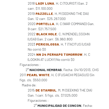
2018
LADY LUNA
, H, C (TOURIST) Gan. 2
carr. $11.100.000
2019
PAZZELLE
, H, M (SEEKING THE DIA)
Gan. 12 carr. $25.267.000
2020
PORTELLA
, H, C (WAR COMMAND) Gan.
9 carr. $21.757.500
2022
BLACK HOLE
, C, N (MENDELSSOHN
(USA)) Gan. 2 carr. $6.960.800
2023
PERICOLOSSA
, H, T (TACITUS (USA))
No corrió $0
2024
NN 24 PERHAPS TOMORROW
, H, C
(LOOKIN AT LUCKY) No corrió $0
Figuraciones :
2°
NACIONAL HEMBRAS
, Fecha: 04/10/2013, CHS
2011
PEARL WHITE
, H, C (FUSAICHI PEGASUS) Sin
figs. cls. $550.000
Madre de:
2015
DE STAMBUL
, M, M (SEEKING THE DIA)
Gan. 1 carr. 5 figs. cls. $7.025.000
Figuraciones :
2°
MUNICIPALIDAD DE CONCON
, Fecha: