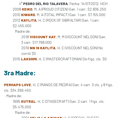
4°
PEDRO DEL RIO TALAVERA
, Fecha: 14/07/2012, HCH
2008
KEIKO
, M, A (PROUD CITIZEN) Gan. 1 carr. $2.836.250
2010
KIWARD
, M, A (TOTAL IMPACT) Gan. 1 carr. $7.155.000
2012
KAYLITA
, H, C (ROCK OF GIBRALTAR) Gan. 1 carr.
$2.455.000
Madre de:
2018
VISCOUNT KAY
, M, M (VISCOUNT NELSON) Gan.
3 carr. $17.798.000
2019
NN 19 KAYLITA
, H, C (VISCOUNT NELSON) No
corrió $0
2015
LAKSHMI
, H, C (MASTERCRAFTSMAN) Sin figs. cls. $0
3ra Madre:
PERHAPS LOVE
, H, C (MANOS DE PIEDRA) Gan. 4 carr. 3 cls. y 8 figs.
cls. $34.399.450
Madre de:
1995
KUTRAL
, H, C (STAGECRAFT) Gan. 2 carr. 1 figs. cls.
$5.475.000
Madre de:
2001
CELIA LA AZUCAR
, H, C (SPECIAL QUEST)