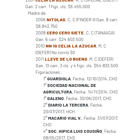
Gan. 2 carr. 1 figs. cls. $6.455.000
Madre de:
2006
NITOLAS
, C, C (FINDER II) Gan. 8 carr.
$8.843.750
2008
CERO CERO SIETE
, C, C (TANAASA)
Gan. 6 carr. $24.603.500
2010
NN 10 CELIA LA AZUCAR
, M, C
(DEFER) No corrió $0
2011
LLEVE DE LO BUENO
, M, C (DEFER)
Gan. 13 carr. 3 cls. y 4 figs. cls. $54.833.500
Figuraciones :
1°
GUARDIOLA
, Fecha: 12/10/2014, CHS
1°
SOCIEDAD NACIONAL DE
AGRICULTURA
, Fecha: 14/11/2014, CHS
1°
GALENO
, Fecha: 30/06/2017, CHS
2°
DIARIO LA TERCERA
, Fecha:
20/07/2017, HCH
2°
MACARIO VIAL V.
, Fecha: 31/07/2017,
CHS
4°
SOC. HIPICA LUIS COUSIÑO
, Fecha:
08/05/2017, CHS