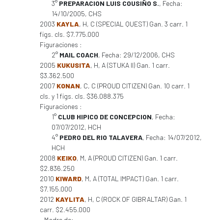
3°
PREPARACION LUIS COUSIÑO S.
, Fecha:
14/10/2005, CHS
2003
KAYLA
, H, C (SPECIAL QUEST) Gan. 3 carr. 1
figs. cls. $7.775.000
Figuraciones :
2°
MAIL COACH
, Fecha: 29/12/2006, CHS
2005
KUKUSITA
, H, A (STUKA II) Gan. 1 carr.
$3.362.500
2007
KONAN
, C, C (PROUD CITIZEN) Gan. 10 carr. 1
cls. y 1 figs. cls. $36.088.375
Figuraciones :
1°
CLUB HIPICO DE CONCEPCION
, Fecha:
07/07/2012, HCH
4°
PEDRO DEL RIO TALAVERA
, Fecha: 14/07/2012,
HCH
2008
KEIKO
, M, A (PROUD CITIZEN) Gan. 1 carr.
$2.836.250
2010
KIWARD
, M, A (TOTAL IMPACT) Gan. 1 carr.
$7.155.000
2012
KAYLITA
, H, C (ROCK OF GIBRALTAR) Gan. 1
carr. $2.455.000
Madre de: