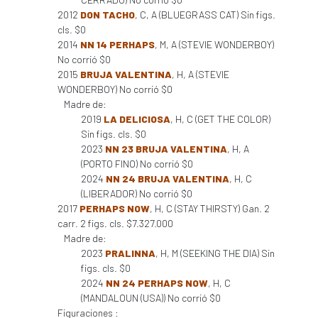
2012
DON TACHO
, C, A (BLUEGRASS CAT) Sin figs.
cls. $0
2014
NN 14 PERHAPS
, M, A (STEVIE WONDERBOY)
No corrió $0
2015
BRUJA VALENTINA
, H, A (STEVIE
WONDERBOY) No corrió $0
Madre de:
2019
LA DELICIOSA
, H, C (GET THE COLOR)
Sin figs. cls. $0
2023
NN 23 BRUJA VALENTINA
, H, A
(PORTO FINO) No corrió $0
2024
NN 24 BRUJA VALENTINA
, H, C
(LIBERADOR) No corrió $0
2017
PERHAPS NOW
, H, C (STAY THIRSTY) Gan. 2
carr. 2 figs. cls. $7.327.000
Madre de:
2023
PRALINNA
, H, M (SEEKING THE DIA) Sin
figs. cls. $0
2024
NN 24 PERHAPS NOW
, H, C
(MANDALOUN (USA)) No corrió $0
Figuraciones :