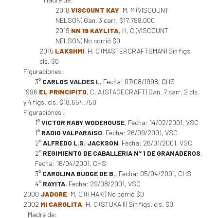
2018
VISCOUNT KAY
, M, M (VISCOUNT
NELSON) Gan. 3 carr. $17.798.000
2019
NN 19 KAYLITA
, H, C (VISCOUNT
NELSON) No corrió $0
2015
LAKSHMI
, H, C (MASTERCRAFTSMAN) Sin figs.
cls. $0
Figuraciones :
3°
CARLOS VALDES I.
, Fecha: 07/08/1998, CHS
1996
EL PRINCIPITO
, C, A (STAGECRAFT) Gan. 7 carr. 2 cls.
y 4 figs. cls. $18.654.750
Figuraciones :
1°
VICTOR RABY WODEHOUSE
, Fecha: 14/02/2001, VSC
1°
RADIO VALPARAISO
, Fecha: 26/09/2001, VSC
2°
ALFREDO L.S. JACKSON
, Fecha: 26/01/2001, VSC
2°
REGIMIENTO DE CABALLERIA N° 1 DE GRANADEROS
,
Fecha: 16/04/2001, CHS
3°
CAROLINA BUDGE DE B.
, Fecha: 05/04/2001, CHS
4°
RAYITA
, Fecha: 29/08/2001, VSC
2000
JADORE
, M, C (ITHAKI) No corrió $0
2002
MI CAROLITA
, H, C (STUKA II) Sin figs. cls. $0
Madre de: