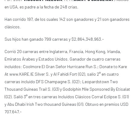
en USA, es padre a la fecha de 248 crías.
Han corrido 197, de los cuales 142 son ganadores y 21 son ganadores
clásicos.
Sus hijos han ganado 799 carreras y $2,864,348,963.-
Corrió 20 carreras entre Inglaterra, Francia, Hong Kong, Irlanda,
Emiratos Árabes y Estados Unidos. Ganador de cuatro carreras
incluídos: Coolmore El Gran Señor Hurricane Run S.; Donate to Kare
At www.KARE.IE Silver S. y Al Fahidi Fort (G2), salio 2° en cuatro
carreras incluído DFS Champagne S. (G2) ; Leopardstown Two
Thousand Guineas Trail S. (G3) y Godolphin Mile Sponsored By Etisalat
(G2). Salió 3° en tres carreras Incluídos Clásicos Corral Eclipse S. (G1)
y Abu Dhabi Irish Two thousand Guineas (G1). Obtuvo en premios USD
707.647.-