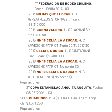
4°
FEDERACION DE RODEO CHILENO
,
Fecha: 10/06/2017, HCH
2013
NO HAY QUE LLORAR
, H, C
(BREATHLESS STORM) Gan. 1 carr.
$8.310.000
2014
CARNAVALERA
, H, C (LAYMAN) Sin
figs. cls. $0
2016
NN 16 CELIA LA AZUCAR
, H, C
(AWESOME PATRIOT) Murió 30/11/2017 $0
2017
CELIA LA UNICA
, H, C (UNITARIAN)
Gan. 1 carr. $2.300.000
2018
NN 18 CELIA LA AZUCAR
, H, C
(AWESOME PATRIOT) No corrió $0
2019
NN 19 CELIA LA AZUCAR
, M, C
(GOLDENCENTS) No corrió $0
Figuraciones :
2°
COPA ESTANISLAO ANGUITA ANGUITA
, Fecha:
08/05/2004, HCH
2002
CHABUNCO
, M, A (STUKA II) Gan. 1 carr. 1 figs.
cls. $3.371.250
Figuraciones :