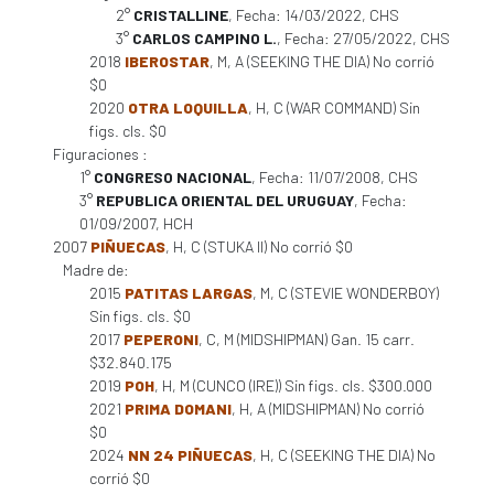
2°
CRISTALLINE
, Fecha: 14/03/2022, CHS
3°
CARLOS CAMPINO L.
, Fecha: 27/05/2022, CHS
2018
IBEROSTAR
, M, A (SEEKING THE DIA) No corrió
$0
2020
OTRA LOQUILLA
, H, C (WAR COMMAND) Sin
figs. cls. $0
Figuraciones :
1°
CONGRESO NACIONAL
, Fecha: 11/07/2008, CHS
3°
REPUBLICA ORIENTAL DEL URUGUAY
, Fecha:
01/09/2007, HCH
2007
PIÑUECAS
, H, C (STUKA II) No corrió $0
Madre de:
2015
PATITAS LARGAS
, M, C (STEVIE WONDERBOY)
Sin figs. cls. $0
2017
PEPERONI
, C, M (MIDSHIPMAN) Gan. 15 carr.
$32.840.175
2019
POH
, H, M (CUNCO (IRE)) Sin figs. cls. $300.000
2021
PRIMA DOMANI
, H, A (MIDSHIPMAN) No corrió
$0
2024
NN 24 PIÑUECAS
, H, C (SEEKING THE DIA) No
corrió $0