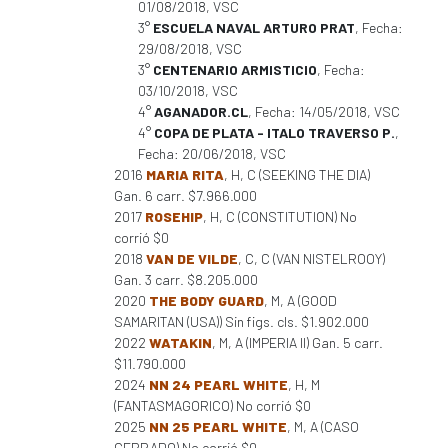
01/08/2018, VSC
3°
ESCUELA NAVAL ARTURO PRAT
, Fecha:
29/08/2018, VSC
3°
CENTENARIO ARMISTICIO
, Fecha:
03/10/2018, VSC
4°
AGANADOR.CL
, Fecha: 14/05/2018, VSC
4°
COPA DE PLATA - ITALO TRAVERSO P.
,
Fecha: 20/06/2018, VSC
2016
MARIA RITA
, H, C (SEEKING THE DIA)
Gan. 6 carr. $7.966.000
2017
ROSEHIP
, H, C (CONSTITUTION) No
corrió $0
2018
VAN DE VILDE
, C, C (VAN NISTELROOY)
Gan. 3 carr. $8.205.000
2020
THE BODY GUARD
, M, A (GOOD
SAMARITAN (USA)) Sin figs. cls. $1.902.000
2022
WATAKIN
, M, A (IMPERIA II) Gan. 5 carr.
$11.790.000
2024
NN 24 PEARL WHITE
, H, M
(FANTASMAGORICO) No corrió $0
2025
NN 25 PEARL WHITE
, M, A (CASO
CERRADO) No corrió $0