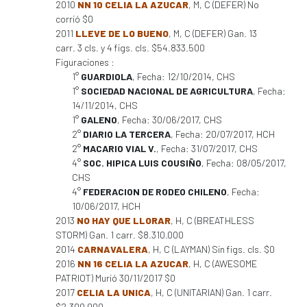
2010
NN 10 CELIA LA AZUCAR
, M, C (DEFER) No
corrió $0
2011
LLEVE DE LO BUENO
, M, C (DEFER) Gan. 13
carr. 3 cls. y 4 figs. cls. $54.833.500
Figuraciones :
1°
GUARDIOLA
, Fecha: 12/10/2014, CHS
1°
SOCIEDAD NACIONAL DE AGRICULTURA
, Fecha:
14/11/2014, CHS
1°
GALENO
, Fecha: 30/06/2017, CHS
2°
DIARIO LA TERCERA
, Fecha: 20/07/2017, HCH
2°
MACARIO VIAL V.
, Fecha: 31/07/2017, CHS
4°
SOC. HIPICA LUIS COUSIÑO
, Fecha: 08/05/2017,
CHS
4°
FEDERACION DE RODEO CHILENO
, Fecha:
10/06/2017, HCH
2013
NO HAY QUE LLORAR
, H, C (BREATHLESS
STORM) Gan. 1 carr. $8.310.000
2014
CARNAVALERA
, H, C (LAYMAN) Sin figs. cls. $0
2016
NN 16 CELIA LA AZUCAR
, H, C (AWESOME
PATRIOT) Murió 30/11/2017 $0
2017
CELIA LA UNICA
, H, C (UNITARIAN) Gan. 1 carr.
$2.300.000