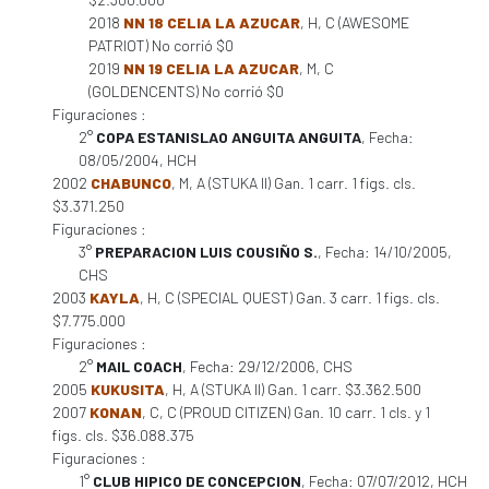
2018
NN 18 CELIA LA AZUCAR
, H, C (AWESOME
PATRIOT) No corrió $0
2019
NN 19 CELIA LA AZUCAR
, M, C
(GOLDENCENTS) No corrió $0
Figuraciones :
2°
COPA ESTANISLAO ANGUITA ANGUITA
, Fecha:
08/05/2004, HCH
2002
CHABUNCO
, M, A (STUKA II) Gan. 1 carr. 1 figs. cls.
$3.371.250
Figuraciones :
3°
PREPARACION LUIS COUSIÑO S.
, Fecha: 14/10/2005,
CHS
2003
KAYLA
, H, C (SPECIAL QUEST) Gan. 3 carr. 1 figs. cls.
$7.775.000
Figuraciones :
2°
MAIL COACH
, Fecha: 29/12/2006, CHS
2005
KUKUSITA
, H, A (STUKA II) Gan. 1 carr. $3.362.500
2007
KONAN
, C, C (PROUD CITIZEN) Gan. 10 carr. 1 cls. y 1
figs. cls. $36.088.375
Figuraciones :
1°
CLUB HIPICO DE CONCEPCION
, Fecha: 07/07/2012, HCH