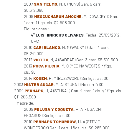
2007
SAN TELMO
, M, C (MONS) Gan. 5 carr.
$5.312.080
2009
MESCUCHARON ANOCHE
, M, C (WACKY II) Gan.
1 carr. 1 figs. cls. $2.598.000
Figuraciones :
4°
LUIS HINRICHS OLIVARES
, Fecha: 25/09/2012,
CHC
2010
CARI BLANCO
, M, M (WACKY II) Gan. 4 carr.
$5.241.000
2012
VIOTTO
, M, A (SADDAD) Gan. 3 carr. $5.310.500
2013
POCA PILCHA
, M, C (MEDINA WEST) Sin figs.
cls. $0
2014
KOSEM
, H, M (BUZZWORD) Sin figs. cls. $0
2003
MISTER SUGAR
, M, A (STUKA II) No corrió $0
2004
PERHAPS
, H, A (STUKA II) Gan. 4 carr. 1 cls. y 1 figs. cls.
$11.266.500
Madre de:
2009
PELUSA Y COQUETA
, H, A (FUSAICHI
PEGASUS) Sin figs. cls. $0
2010
PERHAPS TOMORROW
, H, A (STEVIE
WONDERBOY) Gan. 1 carr. 1 figs. cls. $9.285.000