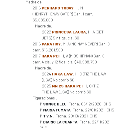
Madre de:
2015
PERHAPS TODAY
, H, M
(HENRYTHENAVIGATOR) Gan. 1 carr.
$5.685.000
Madre de:
2022
PRINCESA LAURA
, H, A (GET
JETS) Sin figs. cls. $0
2016
PARA HOY
, M, A (NO NAY NEVER) Gan. 8
carr. $16.261.500
2017
HAKA PEI
, H, A (MIDSHIPMAN) Gan. 6
carr. 4 cls. y 12 figs. cls. $40.988.750
Madre de:
2024
HAKA LAW
, H, C (TIZ THE LAW
(USA)) No corrió $0
2025
NN 25 HAKA PEI
, H, C (TIZ
THE LAW (USA)) No corrió $0
Figuraciones :
1°
SONGE BLEU
, Fecha: 06/12/2020, CHS
1°
MARIA FUMATA
, Fecha: 22/01/2021, CHS
1°
T.V.N.
, Fecha: 29/10/2021, CHS
1°
DIARIO LA CUARTA
, Fecha: 22/11/2021,
CHS