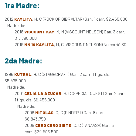
1ra Madre:
2012
KAYLITA
, H, C (ROCK OF GIBRALTAR) Gan. 1 carr. $2.455.000
Madre de:
2018
VISCOUNT KAY
, M, M (VISCOUNT NELSON) Gan. 3 carr.
$17.798.000
2019
NN 19 KAYLITA
, H, C (VISCOUNT NELSON) No corrió $0
2da Madre:
1995
KUTRAL
, H, C (STAGECRAFT) Gan. 2 carr. 1 figs. cls.
$5.475.000
Madre de:
2001
CELIA LA AZUCAR
, H, C (SPECIAL QUEST) Gan. 2 carr.
1 figs. cls. $6.455.000
Madre de:
2006
NITOLAS
, C, C (FINDER II) Gan. 8 carr.
$8.843.750
2008
CERO CERO SIETE
, C, C (TANAASA) Gan. 6
carr. $24.603.500